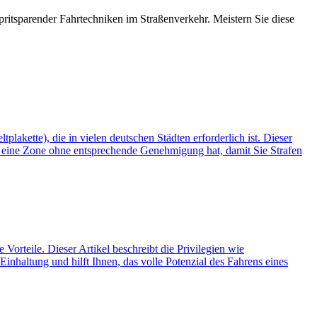
itsparender Fahrtechniken im Straßenverkehr. Meistern Sie diese
akette), die in vielen deutschen Städten erforderlich ist. Dieser
in eine Zone ohne entsprechende Genehmigung hat, damit Sie Strafen
Vorteile. Dieser Artikel beschreibt die Privilegien wie
nhaltung und hilft Ihnen, das volle Potenzial des Fahrens eines