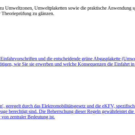
n zu Umweltzonen, Umweltplaketten sowie die praktische Anwendung spr
 Theorieprüfung zu glänzen.
nfahrvorschriften und die entscheidende grüne Abgasplakette (Umweltpl
enötigen, wie Sie sie erwerben und welche Konsequenzen die Einfahrt 
, geregelt durch das Elektromobilitätsgesetz und die eKFV, spezifische 
e berechtigt sind. Die Beherrschung dieser Regeln gewährleistet die Ei
 von zentraler Bedeutung ist.