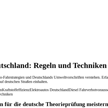
tschland: Regeln und Techniken
Öko-Fahrstrategien und Deutschlands Umweltvorschriften verstehen. Erf
uf deutschen Straßen einhalten.
en
Kraftstoffeffizienz
Elektroautos Deutschland
Diesel Fahrverbot
vorauss
echniken
 für die deutsche Theorieprüfung meister