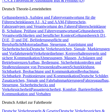
- C/CE
Theoretische Ausbildung Bus & Fernbus (D)
Deutsch Theorie-Lerneinheiten
Geltungsbereich, Aufstieg und Fahrerverantwortung für die
Führerscheinklassen A1, A2 und A
AM-Führerschein,
Fahrzeugtypen und Verantwortung des Fahrers
Führerscheinklasse
B, Schulung, Prüfung und Fahrerverantwortung
Geltungsbereich,
Verantwortlichkeiten und beruflicher Kontext
Geltungsbereich D1,
D1E, D und DE, Beförderungspflicht und
Berufspflicht
Motorradaufbau, Steuerung, Ausrüstung und
Sicherheitschecks
Deutsche Verkehrszeichen, Signale, Markierungen
und Vorfahrtsregeln
Verkehrsteilnehmer, Kernverhaltensregeln und
sichere Kommunikation
Abmessungen, Massen, Achslasten und
Betriebsgrenzen
Aufbau, Bedienung, Sicherheitskontrollen und
Straßenzulassung von Personenkraftwagen
Schutzkleidung,
Sichtbarkeit, Beobachtung und Kommunikation
Beobachtung,
Sichtbarkeit, Positionierung und Kommunikation
Deutsche Schilder,
Zusatzzeichen, Signale und Fahrbahnmarkierungen
Fahrzeugaufbau,
Steuerung, Sicherheitschecks und
Verkehrssicherheit
Passagiersicherheit, Komfort, Barrierefreiheit,
Kommunikation und Verhalten
Deutsch Artikel zur Fahrtheorie
Deutsche Verkehrsregeln & Gesetze
Deutsche Verkehrszeichen &