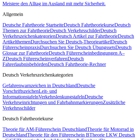
Meistere den Alltag im Ausland mit mehr Sicherheit.
Allgemein
Deutsche Fahrtheorie Startseite
Deutsch Fahrtheoriekurse
Deutsch
Themen zur Fahrtheorie
Deutsch Verkehrsschilder
Deutsch
Verkehrszeichenkategorien
Deutsch Artikel zur Fahrtheorie
Deutsch
Artikelthemen
Durchsuchen Sie Deutsch-Theorieartikel
Deutsch
Führerscheinpraxis
Durchsuchen Sie Deutsch Übungssets
Deutsch
Glossar zur Fahrtheorie
Deutsch Führerscheinbedingungen A–
Z
Deutsch Führerscheinverfahren
Deutsch
Fahrerlaubnisbehörden
Deutsch Fahrtheorie-Rechner
Deutsch Verkehrszeichenkategorien
Gefahrenwarnzeichen in Deutschland
Deutsche
Vorschriftszeichen
Leit- und
Informationstafeln
Verkehrslenkungstafeln
Deutsche
Verkehrseinrichtungen und Fahrbahnmarkierungen
Zusätzliche
Verkehrsschilder
Deutsch Fahrtheoriekurse
Theorie für AM-Führerschein Deutschland
Theorie für Motorrad in
Deutschland
Theorie für den Führerschein B
Theorie LKW Deutsch