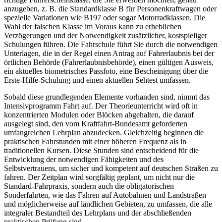
anzugeben, z. B. die Standardklasse B für Personenkraftwagen oder
spezielle Variationen wie B197 oder sogar Motorradklassen. Die
Wahl der falschen Klasse im Voraus kann zu erheblichen
Verzögerungen und der Notwendigkeit zusätzlicher, kostspieliger
Schulungen führen. Die Fahrschule führt Sie durch die notwendigen
Unterlagen, die in der Regel einen Antrag auf Fahrerlaubnis bei der
örtlichen Behörde (Fahrerlaubnisbehörde), einen gültigen Ausweis,
ein aktuelles biometrisches Passfoto, eine Bescheinigung über die
Erste-Hilfe-Schulung und einen aktuellen Sehtest umfassen.
Sobald diese grundlegenden Elemente vorhanden sind, nimmt das
Intensivprogramm Fahrt auf. Der Theorieunterricht wird oft in
konzentrierten Modulen oder Blöcken abgehalten, die darauf
ausgelegt sind, den vom Kraftfahrt-Bundesamt geforderten
umfangreichen Lehrplan abzudecken. Gleichzeitig beginnen die
praktischen Fahrstunden mit einer höheren Frequenz als in
traditionellen Kursen. Diese Stunden sind entscheidend für die
Entwicklung der notwendigen Fähigkeiten und des
Selbstvertrauens, um sicher und kompetent auf deutschen Straßen zu
fahren. Der Zeitplan wird sorgfältig geplant, um nicht nur die
Standard-Fahrpraxis, sondern auch die obligatorischen
Sonderfahrten, wie das Fahren auf Autobahnen und Landstraßen
und möglicherweise auf ländlichen Gebieten, zu umfassen, die alle
integraler Bestandteil des Lehrplans und der abschließenden
praktischen Prüfung sind.