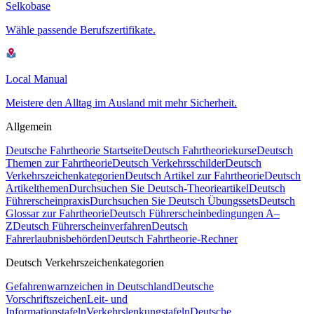
Selkobase
Wähle passende Berufszertifikate.
Local Manual
Meistere den Alltag im Ausland mit mehr Sicherheit.
Allgemein
Deutsche Fahrtheorie Startseite
Deutsch Fahrtheoriekurse
Deutsch
Themen zur Fahrtheorie
Deutsch Verkehrsschilder
Deutsch
Verkehrszeichenkategorien
Deutsch Artikel zur Fahrtheorie
Deutsch
Artikelthemen
Durchsuchen Sie Deutsch-Theorieartikel
Deutsch
Führerscheinpraxis
Durchsuchen Sie Deutsch Übungssets
Deutsch
Glossar zur Fahrtheorie
Deutsch Führerscheinbedingungen A–
Z
Deutsch Führerscheinverfahren
Deutsch
Fahrerlaubnisbehörden
Deutsch Fahrtheorie-Rechner
Deutsch Verkehrszeichenkategorien
Gefahrenwarnzeichen in Deutschland
Deutsche
Vorschriftszeichen
Leit- und
Informationstafeln
Verkehrslenkungstafeln
Deutsche