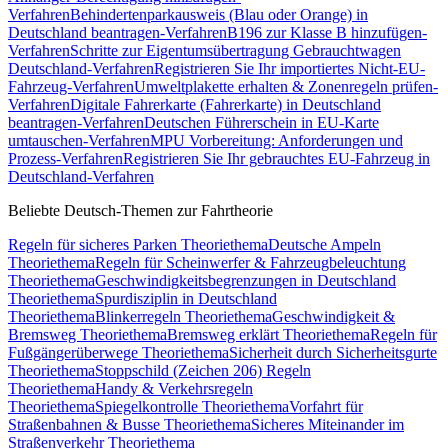
Verfahren
Behindertenparkausweis (Blau oder Orange) in
Deutschland beantragen-Verfahren
B196 zur Klasse B hinzufügen-
Verfahren
Schritte zur Eigentumsübertragung Gebrauchtwagen
Deutschland-Verfahren
Registrieren Sie Ihr importiertes Nicht-EU-
Fahrzeug-Verfahren
Umweltplakette erhalten & Zonenregeln prüfen-
Verfahren
Digitale Fahrerkarte (Fahrerkarte) in Deutschland
beantragen-Verfahren
Deutschen Führerschein in EU-Karte
umtauschen-Verfahren
MPU Vorbereitung: Anforderungen und
Prozess-Verfahren
Registrieren Sie Ihr gebrauchtes EU-Fahrzeug in
Deutschland-Verfahren
Beliebte Deutsch-Themen zur Fahrtheorie
Regeln für sicheres Parken Theoriethema
Deutsche Ampeln
Theoriethema
Regeln für Scheinwerfer & Fahrzeugbeleuchtung
Theoriethema
Geschwindigkeitsbegrenzungen in Deutschland
Theoriethema
Spurdisziplin in Deutschland
Theoriethema
Blinkerregeln Theoriethema
Geschwindigkeit &
Bremsweg Theoriethema
Bremsweg erklärt Theoriethema
Regeln für
Fußgängerüberwege Theoriethema
Sicherheit durch Sicherheitsgurte
Theoriethema
Stoppschild (Zeichen 206) Regeln
Theoriethema
Handy & Verkehrsregeln
Theoriethema
Spiegelkontrolle Theoriethema
Vorfahrt für
Straßenbahnen & Busse Theoriethema
Sicheres Miteinander im
Straßenverkehr Theoriethema