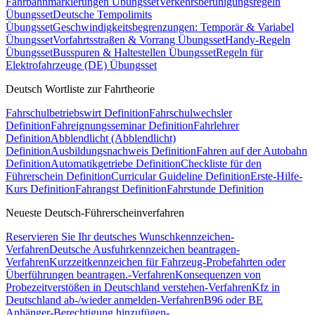
Fahrbahnmarkierungen Übungsset
Verkehrsberuhigungsregeln
Übungsset
Deutsche Tempolimits
Übungsset
Geschwindigkeitsbegrenzungen: Temporär & Variabel
Übungsset
Vorfahrtsstraßen & Vorrang Übungsset
Handy-Regeln
Übungsset
Busspuren & Haltestellen Übungsset
Regeln für
Elektrofahrzeuge (DE) Übungsset
Deutsch Wortliste zur Fahrtheorie
Fahrschulbetriebswirt Definition
Fahrschulwechsler
Definition
Fahreignungsseminar Definition
Fahrlehrer
Definition
Abblendlicht (Abblendlicht)
Definition
Ausbildungsnachweis Definition
Fahren auf der Autobahn
Definition
Automatikgetriebe Definition
Checkliste für den
Führerschein Definition
Curricular Guideline Definition
Erste-Hilfe-
Kurs Definition
Fahrangst Definition
Fahrstunde Definition
Neueste Deutsch-Führerscheinverfahren
Reservieren Sie Ihr deutsches Wunschkennzeichen-
Verfahren
Deutsche Ausfuhrkennzeichen beantragen-
Verfahren
Kurzzeitkennzeichen für Fahrzeug-Probefahrten oder
Überführungen beantragen.-Verfahren
Konsequenzen von
Probezeitverstößen in Deutschland verstehen-Verfahren
Kfz in
Deutschland ab-/wieder anmelden-Verfahren
B96 oder BE
Anhänger-Berechtigung hinzufügen-