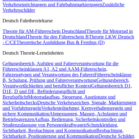
Verkehrseinrichtungen und Fahrbahnmarkierungen
Zusätzliche
Verkehrsschilder
Deutsch Fahrtheoriekurse
Theorie für AM-Führerschein Deutschland
Theorie für Motorrad in
Deutschland
Theorie für den Führerschein B
Theorie LKW Deutsch
- C/CE
Theoretische Ausbildung Bus & Fernbus (D)
Deutsch Theorie-Lerneinheiten
Geltungsbereich, Aufstieg und Fahrerverantwortung für die
Führerscheinklassen A1, A2 und A
AM-Führerschein,
Fahrzeugtypen und Verantwortung des Fahrers
Führerscheinklasse
B, Schulung, Prüfung und Fahrerverantwortung
Geltungsbereich,
Verantwortlichkeiten und beruflicher Kontext
Geltungsbereich D1,
D1E, D und DE, Beförderungspflicht und
Berufspflicht
Motorradaufbau, Steuerung, Ausrüstung und
Sicherheitschecks
Deutsche Verkehrszeichen, Signale, Markierungen
und Vorfahrtsregeln
Verkehrsteilnehmer, Kernverhaltensregeln und
sichere Kommunikation
Abmessungen, Massen, Achslasten und
Betriebsgrenzen
Aufbau, Bedienung, Sicherheitskontrollen und
Straßenzulassung von Personenkraftwagen
Schutzkleidung,
Sichtbarkeit, Beobachtung und Kommunikation
Beobachtung,
Sichtbarkeit, Positionierung und Kommunikation
Deutsche Schilder,