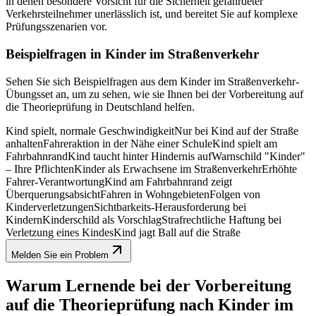
in denen besondere Vorsicht für die Sicherheit gefährdeter
Verkehrsteilnehmer unerlässlich ist, und bereitet Sie auf komplexe
Prüfungsszenarien vor.
Beispielfragen in Kinder im Straßenverkehr
Sehen Sie sich Beispielfragen aus dem Kinder im Straßenverkehr-
Übungsset an, um zu sehen, wie sie Ihnen bei der Vorbereitung auf
die Theorieprüfung in Deutschland helfen.
Kind spielt, normale Geschwindigkeit
Nur bei Kind auf der Straße
anhalten
Fahreraktion in der Nähe einer Schule
Kind spielt am
Fahrbahnrand
Kind taucht hinter Hindernis auf
Warnschild "Kinder"
– Ihre Pflichten
Kinder als Erwachsene im Straßenverkehr
Erhöhte
Fahrer-Verantwortung
Kind am Fahrbahnrand zeigt
Überquerungsabsicht
Fahren in Wohngebieten
Folgen von
Kinderverletzungen
Sichtbarkeits-Herausforderung bei
Kindern
Kinderschild als Vorschlag
Strafrechtliche Haftung bei
Verletzung eines Kindes
Kind jagt Ball auf die Straße
Melden Sie ein Problem
Warum Lernende bei der Vorbereitung
auf die Theorieprüfung nach Kinder im