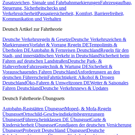
Zusatzzeichen, Signale und Fahrbahnmarkierungen
Fahrzeugaufbau,
Steuerung, Sicherheitschecks und
Verkehrssicherheit
Passagiersicherheit, Komfort, Barrierefreiheit,
Kommunikation und Verhalten
Deutsch Artikel zur Fahrtheorie
Deutsche Verkehrsregeln & Gesetze
Deutsche Verkehrszeichen &
Markierungen
Vorfahrt & Vorrang Regeln DE
Tempolimits &
Überholen DE
Autobahn & Fernreisen Deutschland
Regeln für den
Stadt- und innerstädtischen Verkehr in Deutschland
Sicherheit beim
Fahren auf deutschen Landstraßen
Deutsche Park- &
Halteverbote
Fahrzeugtechnik & Wartung DE
Sicherheit &
Vorausschauendes Fahren Deutschland
Anforderungen an den
deutschen Führerschein
Fahrtüchtigkeit: Alkohol & Drogen
Deutschland
Öko-Fahren & Umweltzonen DE
Wetter & Saisonales
Fahren Deutschland
Deutsche Verkehrsnews & Updates
Deutsch Fahrtheorie-Übungssets
Autobahn-Raststätten Übungsset
Moped- & Mofa-Regeln
Übungsset
Ortsschild-Geschwindigkeitsbegrenzungen
Übungsset
Führerscheinklassen DE Übungsset
Gurte &
Kindersicherheit Übungsset
Grundlagen der deutschen Versicherung
Übungsset
Probezeit Deutschland Übungsset
Deutsche