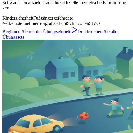
Schwächsten abzielen, auf Ihre offizielle theoretische Fahrprüfung
vor.
Kindersicherheit
Fußgänger
gefährdete
Verkehrsteilnehmer
Sorgfaltspflicht
Schulzonen
StVO
Beginnen Sie mit der Übungseinheit
Durchsuchen Sie alle
Übungssets