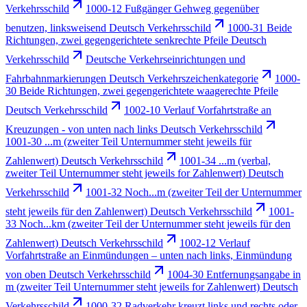
Verkehrsschild
1000-12 Fußgänger Gehweg gegenüber
benutzen, linksweisend Deutsch Verkehrsschild
1000-31 Beide
Richtungen, zwei gegengerichtete senkrechte Pfeile Deutsch
Verkehrsschild
Deutsche Verkehrseinrichtungen und
Fahrbahnmarkierungen Deutsch Verkehrszeichenkategorie
1000-
30 Beide Richtungen, zwei gegengerichtete waagerechte Pfeile
Deutsch Verkehrsschild
1002-10 Verlauf Vorfahrtstraße an
Kreuzungen - von unten nach links Deutsch Verkehrsschild
1001-30 ...m (zweiter Teil Unternummer steht jeweils für
Zahlenwert) Deutsch Verkehrsschild
1001-34 ...m (verbal,
zweiter Teil Unternummer steht jeweils for Zahlenwert) Deutsch
Verkehrsschild
1001-32 Noch...m (zweiter Teil der Unternummer
steht jeweils für den Zahlenwert) Deutsch Verkehrsschild
1001-
33 Noch...km (zweiter Teil der Unternummer steht jeweils für den
Zahlenwert) Deutsch Verkehrsschild
1002-12 Verlauf
Vorfahrtstraße an Einmündungen – unten nach links, Einmündung
von oben Deutsch Verkehrsschild
1004-30 Entfernungsangabe in
m (zweiter Teil Unternummer steht jeweils for Zahlenwert) Deutsch
Verkehrsschild
1000-32 Radverkehr kreuzt links und rechts oder