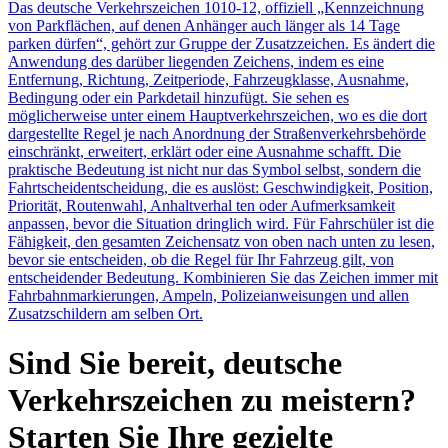
Das deutsche Verkehrszeichen 1010-12, offiziell „Kennzeichnung
von Parkflächen, auf denen Anhänger auch länger als 14 Tage
parken dürfen“, gehört zur Gruppe der Zusatzzeichen. Es ändert die
Anwendung des darüber liegenden Zeichens, indem es eine
Entfernung, Richtung, Zeitperiode, Fahrzeugklasse, Ausnahme,
Bedingung oder ein Parkdetail hinzufügt. Sie sehen es
möglicherweise unter einem Hauptverkehrszeichen, wo es die dort
dargestellte Regel je nach Anordnung der Straßenverkehrsbehörde
einschränkt, erweitert, erklärt oder eine Ausnahme schafft. Die
praktische Bedeutung ist nicht nur das Symbol selbst, sondern die
Fahrtscheidentscheidung, die es auslöst: Geschwindigkeit, Position,
Priorität, Routenwahl, Anhaltverhal ten oder Aufmerksamkeit
anpassen, bevor die Situation dringlich wird. Für Fahrschüler ist die
Fähigkeit, den gesamten Zeichensatz von oben nach unten zu lesen,
bevor sie entscheiden, ob die Regel für Ihr Fahrzeug gilt, von
entscheidender Bedeutung. Kombinieren Sie das Zeichen immer mit
Fahrbahnmarkierungen, Ampeln, Polizeianweisungen und allen
Zusatzschildern am selben Ort.
Sind Sie bereit, deutsche
Verkehrszeichen zu meistern?
Starten Sie Ihre gezielte