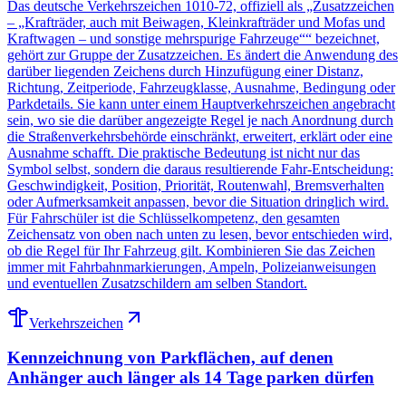
Das deutsche Verkehrszeichen 1010-72, offiziell als „Zusatzzeichen
– „Krafträder, auch mit Beiwagen, Kleinkrafträder und Mofas und
Kraftwagen – und sonstige mehrspurige Fahrzeuge““ bezeichnet,
gehört zur Gruppe der Zusatzzeichen. Es ändert die Anwendung des
darüber liegenden Zeichens durch Hinzufügung einer Distanz,
Richtung, Zeitperiode, Fahrzeugklasse, Ausnahme, Bedingung oder
Parkdetails. Sie kann unter einem Hauptverkehrszeichen angebracht
sein, wo sie die darüber angezeigte Regel je nach Anordnung durch
die Straßenverkehrsbehörde einschränkt, erweitert, erklärt oder eine
Ausnahme schafft. Die praktische Bedeutung ist nicht nur das
Symbol selbst, sondern die daraus resultierende Fahr-Entscheidung:
Geschwindigkeit, Position, Priorität, Routenwahl, Bremsverhalten
oder Aufmerksamkeit anpassen, bevor die Situation dringlich wird.
Für Fahrschüler ist die Schlüsselkompetenz, den gesamten
Zeichensatz von oben nach unten zu lesen, bevor entschieden wird,
ob die Regel für Ihr Fahrzeug gilt. Kombinieren Sie das Zeichen
immer mit Fahrbahnmarkierungen, Ampeln, Polizeianweisungen
und eventuellen Zusatzschildern am selben Standort.
Verkehrszeichen
Kennzeichnung von Parkflächen, auf denen
Anhänger auch länger als 14 Tage parken dürfen