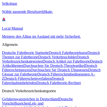
Selkobase
Wähle passende Berufszertifikate.
Local Manual
Meistere den Alltag im Ausland mit mehr Sicherheit.
Allgemein
Deutsche Fahrtheorie Startseite
Deutsch Fahrtheoriekurse
Deutsch
Themen zur Fahrtheorie
Deutsch Verkehrsschilder
Deutsch
Verkehrszeichenkategorien
Deutsch Artikel zur Fahrtheorie
Deutsch
Artikelthemen
Durchsuchen Sie Deutsch-Theorieartikel
Deutsch
Führerscheinpraxis
Durchsuchen Sie Deutsch Übungssets
Deutsch
Glossar zur Fahrtheorie
Deutsch Führerscheinbedingungen A–
Z
Deutsch Führerscheinverfahren
Deutsch
Fahrerlaubnisbehörden
Deutsch Fahrtheorie-Rechner
Deutsch Verkehrszeichenkategorien
Gefahrenwarnzeichen in Deutschland
Deutsche
Vorschriftszeichen
Leit- und