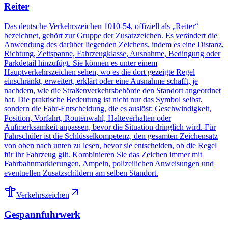
Reiter
Das deutsche Verkehrszeichen 1010-54, offiziell als „Reiter“
bezeichnet, gehört zur Gruppe der Zusatzzeichen. Es verändert die
Anwendung des darüber liegenden Zeichens, indem es eine Distanz,
Richtung, Zeitspanne, Fahrzeugklasse, Ausnahme, Bedingung oder
Parkdetail hinzufügt. Sie können es unter einem
Hauptverkehrszeichen sehen, wo es die dort gezeigte Regel
einschränkt, erweitert, erklärt oder eine Ausnahme schafft, je
nachdem, wie die Straßenverkehrsbehörde den Standort angeordnet
hat. Die praktische Bedeutung ist nicht nur das Symbol selbst,
sondern die Fahr-Entscheidung, die es auslöst: Geschwindigkeit,
Position, Vorfahrt, Routenwahl, Halteverhalten oder
Aufmerksamkeit anpassen, bevor die Situation dringlich wird. Für
Fahrschüler ist die Schlüsselkompetenz, den gesamten Zeichensatz
von oben nach unten zu lesen, bevor sie entscheiden, ob die Regel
für ihr Fahrzeug gilt. Kombinieren Sie das Zeichen immer mit
Fahrbahnmarkierungen, Ampeln, polizeilichen Anweisungen und
eventuellen Zusatzschildern am selben Standort.
Verkehrszeichen
Gespannfuhrwerk