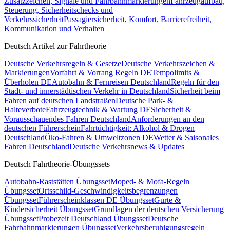
Zusatzzeichen, Signale und Fahrbahnmarkierungen
Fahrzeugaufbau,
Steuerung, Sicherheitschecks und
Verkehrssicherheit
Passagiersicherheit, Komfort, Barrierefreiheit,
Kommunikation und Verhalten
Deutsch Artikel zur Fahrtheorie
Deutsche Verkehrsregeln & Gesetze
Deutsche Verkehrszeichen &
Markierungen
Vorfahrt & Vorrang Regeln DE
Tempolimits &
Überholen DE
Autobahn & Fernreisen Deutschland
Regeln für den
Stadt- und innerstädtischen Verkehr in Deutschland
Sicherheit beim
Fahren auf deutschen Landstraßen
Deutsche Park- &
Halteverbote
Fahrzeugtechnik & Wartung DE
Sicherheit &
Vorausschauendes Fahren Deutschland
Anforderungen an den
deutschen Führerschein
Fahrtüchtigkeit: Alkohol & Drogen
Deutschland
Öko-Fahren & Umweltzonen DE
Wetter & Saisonales
Fahren Deutschland
Deutsche Verkehrsnews & Updates
Deutsch Fahrtheorie-Übungssets
Autobahn-Raststätten Übungsset
Moped- & Mofa-Regeln
Übungsset
Ortsschild-Geschwindigkeitsbegrenzungen
Übungsset
Führerscheinklassen DE Übungsset
Gurte &
Kindersicherheit Übungsset
Grundlagen der deutschen Versicherung
Übungsset
Probezeit Deutschland Übungsset
Deutsche
Fahrbahnmarkierungen Übungsset
Verkehrsberuhigungsregeln