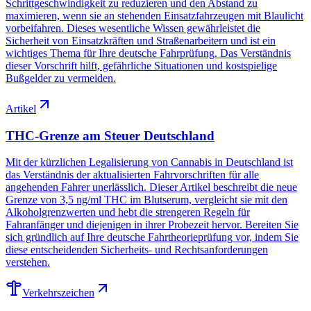
Schrittgeschwindigkeit zu reduzieren und den Abstand zu
maximieren, wenn sie an stehenden Einsatzfahrzeugen mit Blaulicht
vorbeifahren. Dieses wesentliche Wissen gewährleistet die
Sicherheit von Einsatzkräften und Straßenarbeitern und ist ein
wichtiges Thema für Ihre deutsche Fahrprüfung. Das Verständnis
dieser Vorschrift hilft, gefährliche Situationen und kostspielige
Bußgelder zu vermeiden.
Artikel
THC-Grenze am Steuer Deutschland
Mit der kürzlichen Legalisierung von Cannabis in Deutschland ist
das Verständnis der aktualisierten Fahrvorschriften für alle
angehenden Fahrer unerlässlich. Dieser Artikel beschreibt die neue
Grenze von 3,5 ng/ml THC im Blutserum, vergleicht sie mit den
Alkoholgrenzwerten und hebt die strengeren Regeln für
Fahranfänger und diejenigen in ihrer Probezeit hervor. Bereiten Sie
sich gründlich auf Ihre deutsche Fahrtheorieprüfung vor, indem Sie
diese entscheidenden Sicherheits- und Rechtsanforderungen
verstehen.
Verkehrszeichen