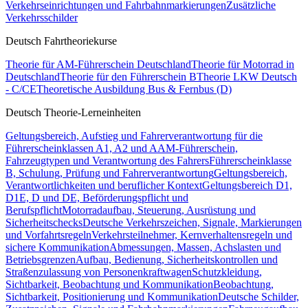
Verkehrseinrichtungen und Fahrbahnmarkierungen
Zusätzliche
Verkehrsschilder
Deutsch Fahrtheoriekurse
Theorie für AM-Führerschein Deutschland
Theorie für Motorrad in
Deutschland
Theorie für den Führerschein B
Theorie LKW Deutsch
- C/CE
Theoretische Ausbildung Bus & Fernbus (D)
Deutsch Theorie-Lerneinheiten
Geltungsbereich, Aufstieg und Fahrerverantwortung für die
Führerscheinklassen A1, A2 und A
AM-Führerschein,
Fahrzeugtypen und Verantwortung des Fahrers
Führerscheinklasse
B, Schulung, Prüfung und Fahrerverantwortung
Geltungsbereich,
Verantwortlichkeiten und beruflicher Kontext
Geltungsbereich D1,
D1E, D und DE, Beförderungspflicht und
Berufspflicht
Motorradaufbau, Steuerung, Ausrüstung und
Sicherheitschecks
Deutsche Verkehrszeichen, Signale, Markierungen
und Vorfahrtsregeln
Verkehrsteilnehmer, Kernverhaltensregeln und
sichere Kommunikation
Abmessungen, Massen, Achslasten und
Betriebsgrenzen
Aufbau, Bedienung, Sicherheitskontrollen und
Straßenzulassung von Personenkraftwagen
Schutzkleidung,
Sichtbarkeit, Beobachtung und Kommunikation
Beobachtung,
Sichtbarkeit, Positionierung und Kommunikation
Deutsche Schilder,