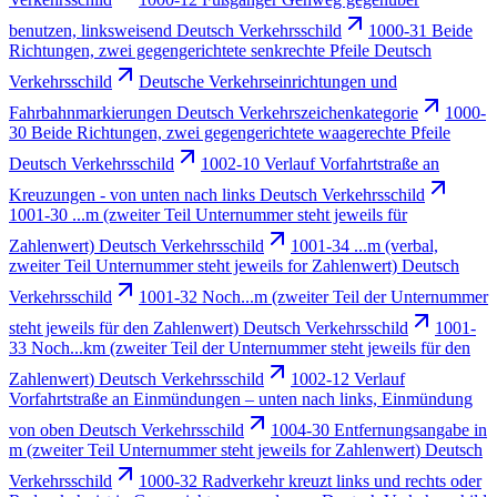
benutzen, linksweisend Deutsch Verkehrsschild
1000-31 Beide
Richtungen, zwei gegengerichtete senkrechte Pfeile Deutsch
Verkehrsschild
Deutsche Verkehrseinrichtungen und
Fahrbahnmarkierungen Deutsch Verkehrszeichenkategorie
1000-
30 Beide Richtungen, zwei gegengerichtete waagerechte Pfeile
Deutsch Verkehrsschild
1002-10 Verlauf Vorfahrtstraße an
Kreuzungen - von unten nach links Deutsch Verkehrsschild
1001-30 ...m (zweiter Teil Unternummer steht jeweils für
Zahlenwert) Deutsch Verkehrsschild
1001-34 ...m (verbal,
zweiter Teil Unternummer steht jeweils for Zahlenwert) Deutsch
Verkehrsschild
1001-32 Noch...m (zweiter Teil der Unternummer
steht jeweils für den Zahlenwert) Deutsch Verkehrsschild
1001-
33 Noch...km (zweiter Teil der Unternummer steht jeweils für den
Zahlenwert) Deutsch Verkehrsschild
1002-12 Verlauf
Vorfahrtstraße an Einmündungen – unten nach links, Einmündung
von oben Deutsch Verkehrsschild
1004-30 Entfernungsangabe in
m (zweiter Teil Unternummer steht jeweils for Zahlenwert) Deutsch
Verkehrsschild
1000-32 Radverkehr kreuzt links und rechts oder