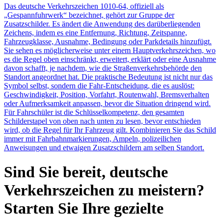
Das deutsche Verkehrszeichen 1010-64, offiziell als
„Gespannfuhrwerk“ bezeichnet, gehört zur Gruppe der
Zusatzschilder. Es ändert die Anwendung des darüberliegenden
Zeichens, indem es eine Entfernung, Richtung, Zeitspanne,
Fahrzeugklasse, Ausnahme, Bedingung oder Parkdetails hinzufügt.
Sie sehen es möglicherweise unter einem Hauptverkehrszeichen, wo
es die Regel oben einschränkt, erweitert, erklärt oder eine Ausnahme
davon schafft, je nachdem, wie die Straßenverkehrsbehörde den
Standort angeordnet hat. Die praktische Bedeutung ist nicht nur das
Symbol selbst, sondern die Fahr-Entscheidung, die es auslöst:
Geschwindigkeit, Position, Vorfahrt, Routenwahl, Bremsverhalten
oder Aufmerksamkeit anpassen, bevor die Situation dringend wird.
Für Fahrschüler ist die Schlüsselkompetenz, den gesamten
Schilderstapel von oben nach unten zu lesen, bevor entschieden
wird, ob die Regel für Ihr Fahrzeug gilt. Kombinieren Sie das Schild
immer mit Fahrbahnmarkierungen, Ampeln, polizeilichen
Anweisungen und etwaigen Zusatzschildern am selben Standort.
Sind Sie bereit, deutsche
Verkehrszeichen zu meistern?
Starten Sie Ihre gezielte