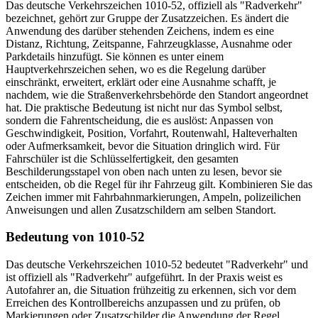
Das deutsche Verkehrszeichen 1010-52, offiziell als "Radverkehr"
bezeichnet, gehört zur Gruppe der Zusatzzeichen. Es ändert die
Anwendung des darüber stehenden Zeichens, indem es eine
Distanz, Richtung, Zeitspanne, Fahrzeugklasse, Ausnahme oder
Parkdetails hinzufügt. Sie können es unter einem
Hauptverkehrszeichen sehen, wo es die Regelung darüber
einschränkt, erweitert, erklärt oder eine Ausnahme schafft, je
nachdem, wie die Straßenverkehrsbehörde den Standort angeordnet
hat. Die praktische Bedeutung ist nicht nur das Symbol selbst,
sondern die Fahr­ent­schei­dung, die es auslöst: Anpassen von
Geschwindigkeit, Position, Vorfahrt, Routenwahl, Halte­ver­hal­ten
oder Aufmerksamkeit, bevor die Situation dringlich wird. Für
Fahrschüler ist die Schlüsselfertigkeit, den gesamten
Beschilderungsstapel von oben nach unten zu lesen, bevor sie
entscheiden, ob die Regel für ihr Fahrzeug gilt. Kombinieren Sie das
Zeichen immer mit Fahrbahnmarkierungen, Ampeln, polizeilichen
Anweisungen und allen Zusatzschildern am selben Standort.
Bedeutung von 1010-52
Das deutsche Verkehrszeichen 1010-52 bedeutet "Radverkehr" und
ist offiziell als "Radverkehr" aufgeführt. In der Praxis weist es
Autofahrer an, die Situation frühzeitig zu erkennen, sich vor dem
Erreichen des Kontrollbereichs anzupassen und zu prüfen, ob
Markierungen oder Zusatzschilder die Anwendung der Regel