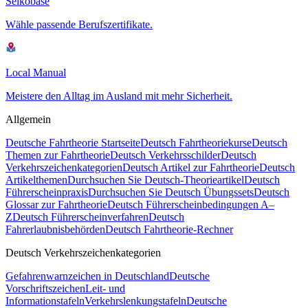
Selkobase
Wähle passende Berufszertifikate.
Local Manual
Meistere den Alltag im Ausland mit mehr Sicherheit.
Allgemein
Deutsche Fahrtheorie Startseite
Deutsch Fahrtheoriekurse
Deutsch
Themen zur Fahrtheorie
Deutsch Verkehrsschilder
Deutsch
Verkehrszeichenkategorien
Deutsch Artikel zur Fahrtheorie
Deutsch
Artikelthemen
Durchsuchen Sie Deutsch-Theorieartikel
Deutsch
Führerscheinpraxis
Durchsuchen Sie Deutsch Übungssets
Deutsch
Glossar zur Fahrtheorie
Deutsch Führerscheinbedingungen A–
Z
Deutsch Führerscheinverfahren
Deutsch
Fahrerlaubnisbehörden
Deutsch Fahrtheorie-Rechner
Deutsch Verkehrszeichenkategorien
Gefahrenwarnzeichen in Deutschland
Deutsche
Vorschriftszeichen
Leit- und
Informationstafeln
Verkehrslenkungstafeln
Deutsche