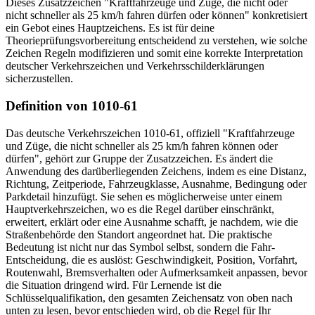
Dieses Zusatzzeichen "Kraftfahrzeuge und Züge, die nicht oder
nicht schneller als 25 km/h fahren dürfen oder können" konkretisiert
ein Gebot eines Hauptzeichens. Es ist für deine
Theorieprüfungsvorbereitung entscheidend zu verstehen, wie solche
Zeichen Regeln modifizieren und somit eine korrekte Interpretation
deutscher Verkehrszeichen und Verkehrsschilderklärungen
sicherzustellen.
Definition von 1010-61
Das deutsche Verkehrszeichen 1010-61, offiziell "Kraftfahrzeuge
und Züge, die nicht schneller als 25 km/h fahren können oder
dürfen", gehört zur Gruppe der Zusatzzeichen. Es ändert die
Anwendung des darüberliegenden Zeichens, indem es eine Distanz,
Richtung, Zeitperiode, Fahrzeugklasse, Ausnahme, Bedingung oder
Parkdetail hinzufügt. Sie sehen es möglicherweise unter einem
Hauptverkehrszeichen, wo es die Regel darüber einschränkt,
erweitert, erklärt oder eine Ausnahme schafft, je nachdem, wie die
Straßenbehörde den Standort angeordnet hat. Die praktische
Bedeutung ist nicht nur das Symbol selbst, sondern die Fahr-
Entscheidung, die es auslöst: Geschwindigkeit, Position, Vorfahrt,
Routenwahl, Bremsverhalten oder Aufmerksamkeit anpassen, bevor
die Situation dringend wird. Für Lernende ist die
Schlüsselqualifikation, den gesamten Zeichensatz von oben nach
unten zu lesen, bevor entschieden wird, ob die Regel für Ihr