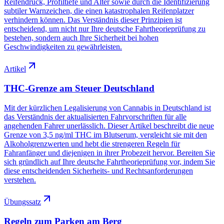
Reifendruck, Profiltiefe und Alter sowie durch die Identifizierung
subtiler Warnzeichen, die einen katastrophalen Reifenplatzer
verhindern können. Das Verständnis dieser Prinzipien ist
entscheidend, um nicht nur Ihre deutsche Fahrtheorieprüfung zu
bestehen, sondern auch Ihre Sicherheit bei hohen
Geschwindigkeiten zu gewährleisten.
Artikel
THC-Grenze am Steuer Deutschland
Mit der kürzlichen Legalisierung von Cannabis in Deutschland ist
das Verständnis der aktualisierten Fahrvorschriften für alle
angehenden Fahrer unerlässlich. Dieser Artikel beschreibt die neue
Grenze von 3,5 ng/ml THC im Blutserum, vergleicht sie mit den
Alkoholgrenzwerten und hebt die strengeren Regeln für
Fahranfänger und diejenigen in ihrer Probezeit hervor. Bereiten Sie
sich gründlich auf Ihre deutsche Fahrtheorieprüfung vor, indem Sie
diese entscheidenden Sicherheits- und Rechtsanforderungen
verstehen.
Übungssatz
Regeln zum Parken am Berg