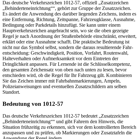
Das deutsche Verkehrszeichen 1012-57, offiziell „Zusatzzeichen
„Behinderteneinrichtung““, gehört zur Gruppe der Zusatzzeichen.
Es ändert die Anwendung des darüber liegenden Zeichens, indem es
eine Entfernung, Richtung, Zeitspanne, Fahrzeugklasse, Ausnahme,
Bedingung oder Parkdetails hinzufügt. Sie kann unter einem
Hauptverkehrszeichen angebracht sein, wo sie die oben gezeigte
Regel je nach Anordnung der Straßenbehörde einschränkt, erweitert,
erklärt oder eine Ausnahme schafft. Die praktische Bedeutung ist
nicht nur das Symbol selbst, sondern die daraus resultierende Fahr­
ent­schei­dung: Geschwindigkeit, Position, Vorfahrt, Routenwahl,
Halteverhalten oder Aufmerksamkeit vor dem Eintreten der
Dringlichkeit anpassen. Für Lernende ist die Schlüsselkompetenz,
den gesamten Zeichensatz von oben nach unten zu lesen, bevor
entschieden wird, ob die Regel für Ihr Fahrzeug gilt. Kombinieren
Sie das Zeichen immer mit Fahrbahnmarkierungen, Ampeln,
Polizeianweisungen und eventuellen Zusatzschildern am selben
Standort.
Bedeutung von 1012-57
Das deutsche Verkehrszeichen 1012-57 bedeutet „Zusatzzeichen
„Behinderteneinrichtung““ und gibt Fahrern den Hinweis, die
Situation frühzeitig zu erkennen, sich vor dem kontrollierten Bereich
anzupassen und zu prüfen, ob Markierungen oder Zusatztafeln die
Anwendung der Regel ändern.