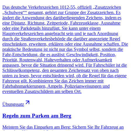
Das deutsche Verkehrszeichen 1012-55, offiziell „Zusatzzeichen
„Schulweg““ genannt, gehört zur Gruppe der Zusatzzeichen. Es
ändert die Anwendung des darüberliegenden Zeichens, indem es
eine Distanz, Richtung, Zeitperiode, Fahrzeugklasse, Ausnahme
oder eine Parkdetails hinzufügt. Sie kann unter einem
Hauptverkehrszeichen angebracht sein und je nach Anordnung
durch die Straßenverkehrsbehörde die darüber angezeigte Regel
einschränken, erweitern, erklären oder eine Ausnahme schaffen. Die
praktische Bedeutung ist nicht nur das Symbol selbst, sondern die
Fahr-Entscheidung, die es auslöst: Geschwindigkeit, Position,
Priorität, Routenwahl, Halteverhalten oder Aufmerksamkeit
anpassen, bevor die Situation dringend wird. Für Fahrschüler ist die
Schlüsselkompetenz, den gesamten Zeichensatz von oben nach
unten zu lesen, bevor entschieden wird, ob die Regel für das eigene
Fahrzeug gilt. Kombinieren Sie das Zeichen immer mit
Fahrbahnmarkierungen, Ampeln, Polizeianweisungen und
eventuellen Zusatzschildern am selben Ort.
Übungssatz
Regeln zum Parken am Berg
Meistern Sie das Einparken am Berg: Sichern Sie Ihr Fahrzeug an