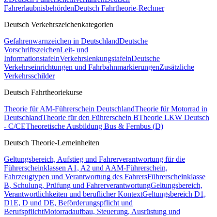
Fahrerlaubnisbehörden
Deutsch Fahrtheorie-Rechner
Deutsch Verkehrszeichenkategorien
Gefahrenwarnzeichen in Deutschland
Deutsche
Vorschriftszeichen
Leit- und
Informationstafeln
Verkehrslenkungstafeln
Deutsche
Verkehrseinrichtungen und Fahrbahnmarkierungen
Zusätzliche
Verkehrsschilder
Deutsch Fahrtheoriekurse
Theorie für AM-Führerschein Deutschland
Theorie für Motorrad in
Deutschland
Theorie für den Führerschein B
Theorie LKW Deutsch
- C/CE
Theoretische Ausbildung Bus & Fernbus (D)
Deutsch Theorie-Lerneinheiten
Geltungsbereich, Aufstieg und Fahrerverantwortung für die
Führerscheinklassen A1, A2 und A
AM-Führerschein,
Fahrzeugtypen und Verantwortung des Fahrers
Führerscheinklasse
B, Schulung, Prüfung und Fahrerverantwortung
Geltungsbereich,
Verantwortlichkeiten und beruflicher Kontext
Geltungsbereich D1,
D1E, D und DE, Beförderungspflicht und
Berufspflicht
Motorradaufbau, Steuerung, Ausrüstung und