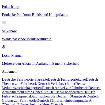
Pokechamp
Entdecke Pokémon-Builds und Kampfdaten.
Selkobase
Wähle passende Berufszertifikate.
Local Manual
Meistere den Alltag im Ausland mit mehr Sicherheit.
Allgemein
Deutsche Fahrtheorie Startseite
Deutsch Fahrtheoriekurse
Deutsch
Themen zur Fahrtheorie
Deutsch Verkehrsschilder
Deutsch
Verkehrszeichenkategorien
Deutsch Artikel zur Fahrtheorie
Deutsch
Artikelthemen
Durchsuchen Sie Deutsch-Theorieartikel
Deutsch
Führerscheinpraxis
Durchsuchen Sie Deutsch Übungssets
Deutsch
Glossar zur Fahrtheorie
Deutsch Führerscheinbedingungen A–
Z
Deutsch Führerscheinverfahren
Deutsch