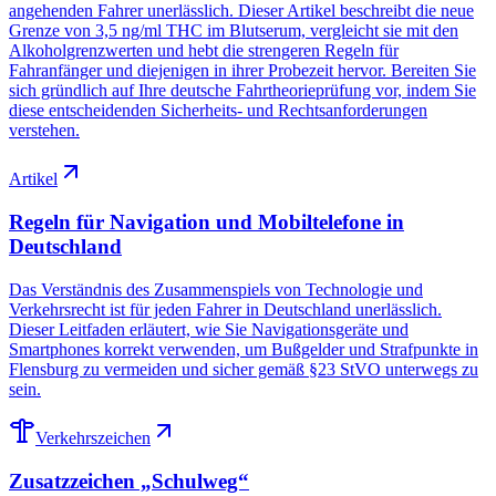
angehenden Fahrer unerlässlich. Dieser Artikel beschreibt die neue
Grenze von 3,5 ng/ml THC im Blutserum, vergleicht sie mit den
Alkoholgrenzwerten und hebt die strengeren Regeln für
Fahranfänger und diejenigen in ihrer Probezeit hervor. Bereiten Sie
sich gründlich auf Ihre deutsche Fahrtheorieprüfung vor, indem Sie
diese entscheidenden Sicherheits- und Rechtsanforderungen
verstehen.
Artikel
Regeln für Navigation und Mobiltelefone in
Deutschland
Das Verständnis des Zusammenspiels von Technologie und
Verkehrsrecht ist für jeden Fahrer in Deutschland unerlässlich.
Dieser Leitfaden erläutert, wie Sie Navigationsgeräte und
Smartphones korrekt verwenden, um Bußgelder und Strafpunkte in
Flensburg zu vermeiden und sicher gemäß §23 StVO unterwegs zu
sein.
Verkehrszeichen
Zusatzzeichen „Schulweg“