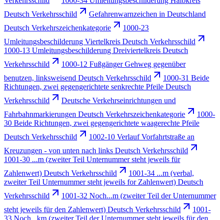
Verkehrsschild
1000-34 Umleitungsbeschilderung Halbkreis
Deutsch Verkehrsschild
Gefahrenwarnzeichen in Deutschland
Deutsch Verkehrszeichenkategorie
1000-23
Umleitungsbeschilderung Viertelkreis Deutsch Verkehrsschild
1000-13 Umleitungsbeschilderung Dreiviertelkreis Deutsch
Verkehrsschild
1000-12 Fußgänger Gehweg gegenüber
benutzen, linksweisend Deutsch Verkehrsschild
1000-31 Beide
Richtungen, zwei gegengerichtete senkrechte Pfeile Deutsch
Verkehrsschild
Deutsche Verkehrseinrichtungen und
Fahrbahnmarkierungen Deutsch Verkehrszeichenkategorie
1000-
30 Beide Richtungen, zwei gegengerichtete waagerechte Pfeile
Deutsch Verkehrsschild
1002-10 Verlauf Vorfahrtstraße an
Kreuzungen - von unten nach links Deutsch Verkehrsschild
1001-30 ...m (zweiter Teil Unternummer steht jeweils für
Zahlenwert) Deutsch Verkehrsschild
1001-34 ...m (verbal,
zweiter Teil Unternummer steht jeweils for Zahlenwert) Deutsch
Verkehrsschild
1001-32 Noch...m (zweiter Teil der Unternummer
steht jeweils für den Zahlenwert) Deutsch Verkehrsschild
1001-
33 Noch...km (zweiter Teil der Unternummer steht jeweils für den