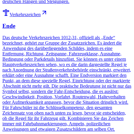
deutschen Hängen und Steigungen.
Verkehrszeichen
Ende
Das deutsche Verkehrszeichen 1012-31, offiziell als „Ende“
bezeichnet, gehört zur Gruppe der Zusatzzeichen. Es ändert die
Anwendung des darüberliegenden Schildes, indem es eine
Entfernung, Richtung, Zeitspanne, Fahrzeugklasse, Ausnahme,
Bedingung oder Parkdetails hinzufügt. Sie können es unter einem
Hauptverkehrszeichen sehen, wo es die darin dargestellte Regel je
nach Anordnung der Straßenverkehrsbehörde einschränkt, erweitert,
erklärt oder eine Ausnahme schafft. Eine Endversion markiert den
Punkt, an dem diese spezielle Regel, Einrichtung oder der markierte
Abschnitt nicht mehr gilt. Die praktische Bedeutung ist nicht nur das
Symbol selbst, sondern die Fahr-Entscheidung, die es auslöst:
Geschwindigkeit, Position, Vorfahrt, Routenwahl, Halteverhalten
oder Aufmerksamkeit anpassen, bevor die Situation dringlich wird.
Für Fahrschüler ist die Schlüsselkompetenz, den gesamten
Zeichensatz von oben nach unten zu lesen, bevor sie entscheiden,
ob die Regel für ihr Fahrzeug gilt. Kombinieren Sie das Zeichen
immer mit Fahrbahnmarkierungen, Ampeln, polizeilichen
Anweisungen und etwaigen Zusatzschildern am selben Ort.