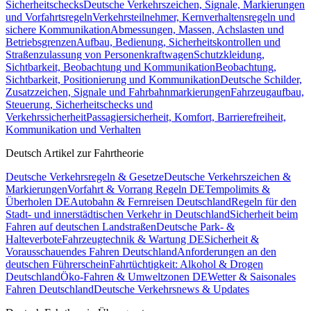
Sicherheitschecks
Deutsche Verkehrszeichen, Signale, Markierungen
und Vorfahrtsregeln
Verkehrsteilnehmer, Kernverhaltensregeln und
sichere Kommunikation
Abmessungen, Massen, Achslasten und
Betriebsgrenzen
Aufbau, Bedienung, Sicherheitskontrollen und
Straßenzulassung von Personenkraftwagen
Schutzkleidung,
Sichtbarkeit, Beobachtung und Kommunikation
Beobachtung,
Sichtbarkeit, Positionierung und Kommunikation
Deutsche Schilder,
Zusatzzeichen, Signale und Fahrbahnmarkierungen
Fahrzeugaufbau,
Steuerung, Sicherheitschecks und
Verkehrssicherheit
Passagiersicherheit, Komfort, Barrierefreiheit,
Kommunikation und Verhalten
Deutsch Artikel zur Fahrtheorie
Deutsche Verkehrsregeln & Gesetze
Deutsche Verkehrszeichen &
Markierungen
Vorfahrt & Vorrang Regeln DE
Tempolimits &
Überholen DE
Autobahn & Fernreisen Deutschland
Regeln für den
Stadt- und innerstädtischen Verkehr in Deutschland
Sicherheit beim
Fahren auf deutschen Landstraßen
Deutsche Park- &
Halteverbote
Fahrzeugtechnik & Wartung DE
Sicherheit &
Vorausschauendes Fahren Deutschland
Anforderungen an den
deutschen Führerschein
Fahrtüchtigkeit: Alkohol & Drogen
Deutschland
Öko-Fahren & Umweltzonen DE
Wetter & Saisonales
Fahren Deutschland
Deutsche Verkehrsnews & Updates