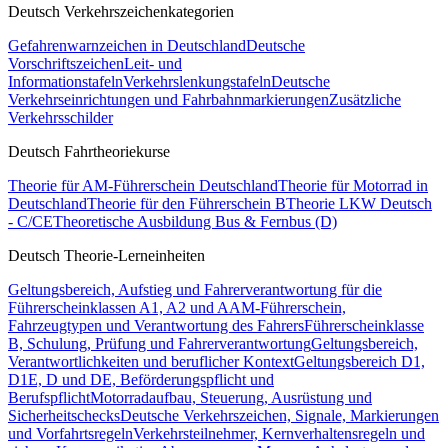
Deutsch Verkehrszeichenkategorien
Gefahrenwarnzeichen in Deutschland
Deutsche
Vorschriftszeichen
Leit- und
Informationstafeln
Verkehrslenkungstafeln
Deutsche
Verkehrseinrichtungen und Fahrbahnmarkierungen
Zusätzliche
Verkehrsschilder
Deutsch Fahrtheoriekurse
Theorie für AM-Führerschein Deutschland
Theorie für Motorrad in
Deutschland
Theorie für den Führerschein B
Theorie LKW Deutsch
- C/CE
Theoretische Ausbildung Bus & Fernbus (D)
Deutsch Theorie-Lerneinheiten
Geltungsbereich, Aufstieg und Fahrerverantwortung für die
Führerscheinklassen A1, A2 und A
AM-Führerschein,
Fahrzeugtypen und Verantwortung des Fahrers
Führerscheinklasse
B, Schulung, Prüfung und Fahrerverantwortung
Geltungsbereich,
Verantwortlichkeiten und beruflicher Kontext
Geltungsbereich D1,
D1E, D und DE, Beförderungspflicht und
Berufspflicht
Motorradaufbau, Steuerung, Ausrüstung und
Sicherheitschecks
Deutsche Verkehrszeichen, Signale, Markierungen
und Vorfahrtsregeln
Verkehrsteilnehmer, Kernverhaltensregeln und