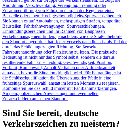
bezeichnet, gehört zur Gruppe der Verkehrsleittafeln. Es zeigt die
Anordnung, Verschwenkung, Verengung, Trennung oder
Zusammenführung von Fahrspuren an, in der Regel vor einer
Baustelle oder einem Hochgeschwindigkeits-Spurwechselbereich.
Sie können es auf Autobahnen, mehrspurigen Straßen, temporären
Baustellen, Fahrbahnverengungen, Spurverschiebungen,
Einmündungsbereichen und im Rahmen von Bauphasen-
Verkehrsmanagement finden, je nachdem, wie die Straßenbehörde
den Standort angeordnet hat. Jeder Verweis nach links ist als Teil der
durch das Schild angezeigten Richtung, Straßenseite,
Fahrspurenanordnung oder Platzierung zu lesen. Die praktische
Bedeutung ist nicht nur das Symbol selbst, sondern die daraus
resultierende Fahr-Entscheidung: Geschwindigkeit, Position,
Vorfahrt, Routenwahl, Anhalt-Verhalten oder Aufmerksamkeit
anpassen, bevor die Situation dringlich wird. Für Fahranfänger ist
die Schlüsselqualifikation die Übersetzung der Pfeile in eine
frühzeitige Spurauswahl, anstatt im letzten Moment zu reagieren.
Kombinieren Sie das Schild immer mit Fahrbahnmarkierungen,
Ampeln, polizeilichen Anweisungen und eventuellen
Zusatzschildern am selben Standort.
Sind Sie bereit, deutsche
Verkehrszeichen zu meistern?