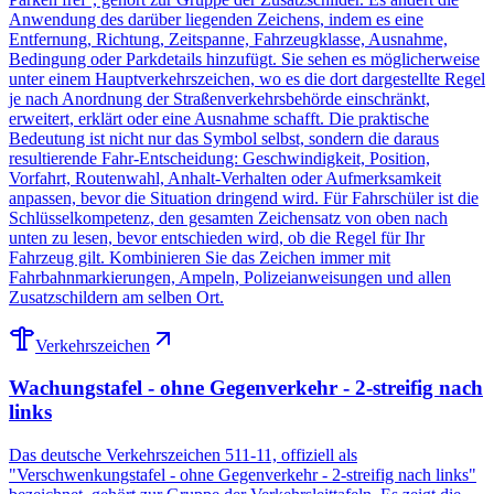
Anwendung des darüber liegenden Zeichens, indem es eine
Entfernung, Richtung, Zeitspanne, Fahrzeugklasse, Ausnahme,
Bedingung oder Parkdetails hinzufügt. Sie sehen es möglicherweise
unter einem Hauptverkehrszeichen, wo es die dort dargestellte Regel
je nach Anordnung der Straßenverkehrsbehörde einschränkt,
erweitert, erklärt oder eine Ausnahme schafft. Die praktische
Bedeutung ist nicht nur das Symbol selbst, sondern die daraus
resultierende Fahr-Entscheidung: Geschwindigkeit, Position,
Vorfahrt, Routenwahl, Anhalt-Verhalten oder Aufmerksamkeit
anpassen, bevor die Situation dringend wird. Für Fahrschüler ist die
Schlüsselkompetenz, den gesamten Zeichensatz von oben nach
unten zu lesen, bevor entschieden wird, ob die Regel für Ihr
Fahrzeug gilt. Kombinieren Sie das Zeichen immer mit
Fahrbahnmarkierungen, Ampeln, Polizeianweisungen und allen
Zusatzschildern am selben Ort.
Verkehrszeichen
Wachungstafel - ohne Gegenverkehr - 2-streifig nach
links
Das deutsche Verkehrszeichen 511-11, offiziell als
"Verschwenkungstafel - ohne Gegenverkehr - 2-streifig nach links"