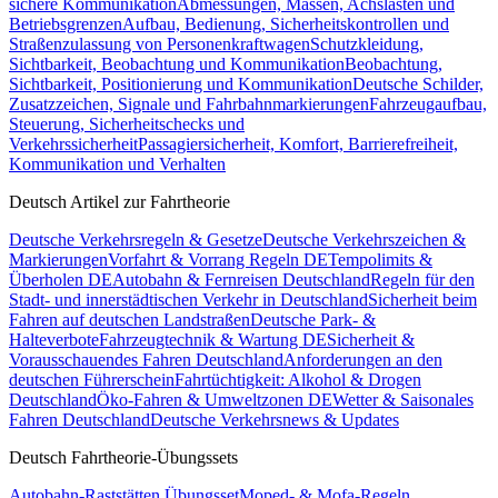
sichere Kommunikation
Abmessungen, Massen, Achslasten und
Betriebsgrenzen
Aufbau, Bedienung, Sicherheitskontrollen und
Straßenzulassung von Personenkraftwagen
Schutzkleidung,
Sichtbarkeit, Beobachtung und Kommunikation
Beobachtung,
Sichtbarkeit, Positionierung und Kommunikation
Deutsche Schilder,
Zusatzzeichen, Signale und Fahrbahnmarkierungen
Fahrzeugaufbau,
Steuerung, Sicherheitschecks und
Verkehrssicherheit
Passagiersicherheit, Komfort, Barrierefreiheit,
Kommunikation und Verhalten
Deutsch Artikel zur Fahrtheorie
Deutsche Verkehrsregeln & Gesetze
Deutsche Verkehrszeichen &
Markierungen
Vorfahrt & Vorrang Regeln DE
Tempolimits &
Überholen DE
Autobahn & Fernreisen Deutschland
Regeln für den
Stadt- und innerstädtischen Verkehr in Deutschland
Sicherheit beim
Fahren auf deutschen Landstraßen
Deutsche Park- &
Halteverbote
Fahrzeugtechnik & Wartung DE
Sicherheit &
Vorausschauendes Fahren Deutschland
Anforderungen an den
deutschen Führerschein
Fahrtüchtigkeit: Alkohol & Drogen
Deutschland
Öko-Fahren & Umweltzonen DE
Wetter & Saisonales
Fahren Deutschland
Deutsche Verkehrsnews & Updates
Deutsch Fahrtheorie-Übungssets
Autobahn-Raststätten Übungsset
Moped- & Mofa-Regeln