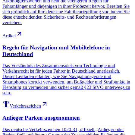
Alkoholgrenzwerten und hebt die strengeren Regeln für
Fahranfänger und diejenigen in ihrer Probezeit hervor. Bereiten Sie
sich gründlich auf Ihre deutsche Fahrtheorieprüfung vor, indem Sie
diese entscheidenden Sicherheits- und Rechtsanforderungen
verstehen.
Artikel
Regeln für Navigation und Mobiltelefone in
Deutschland
Das Verständnis des Zusammenspiels von Technologie und
Verkehrsrecht ist für jeden Fahrer in Deutschland unerlässlich.
Dieser Leitfaden erläutert, wie Sie Navigationsgeräte und
Smartphones korrekt verwenden, um Bußgelder und Strafpunkte in
Flensburg zu vermeiden und sicher gemäß §23 StVO unterwegs zu
sein.
Verkehrszeichen
Anlieger Parken ausgenommen
Das deutsche Verkehrszeichen 1020-31, offiziell „Anlieger oder
Parken frei“, gehört zur Gruppe der Zusatzschilder. Es ändert die