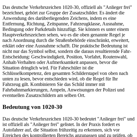
Das deutsche Verkehrszeichen 1020-30, offiziell als "Anlieger frei"
bezeichnet, gehört zur Gruppe der Zusatzschilder. Es ändert die
Anwendung des darüberliegenden Zeichens, indem es eine
Entfernung, Richtung, Zeitspanne, Fahrzeugklasse, Ausnahme,
Bedingung oder Parkdetails hinzufügt. Sie können es unter einem
Hauptverkehrszeichen sehen, wo es die oben genannte Regel je
nach Anordnung durch die Straßenbehörde einschränkt, erweitert,
erklärt oder eine Ausnahme schafft. Die praktische Bedeutung ist
nicht nur das Symbol selbst, sondern die daraus resultierende Fahr-
Entscheidung: Geschwindigkeit, Position, Vorfahrt, Routenwahl,
Anhalt-Verhalten oder Aufmerksamkeit anpassen, bevor die
Situation dringlich wird. Für Fahrschüler ist die
Schlüsselkompetenz, den gesamten Schilderstapel von oben nach
unten zu lesen, bevor entschieden wird, ob die Regel für Ihr
Fahrzeug gilt. Kombinieren Sie das Schild immer mit
Fahrbahnmarkierungen, Ampeln, Anweisungen der Polizei und
eventuellen Zusatzschildern am selben Ort.
Bedeutung von 1020-30
Das deutsche Verkehrszeichen 1020-30 bedeutet "Anlieger frei" und
ist offiziell als "Anlieger frei" gelistet. In der Praxis fordert es
Autofahrer auf, die Situation frühzeitig zu erkennen, sich vor
Erreichen des kontrollierten Bereichs anzupassen und zu prüfen, ob