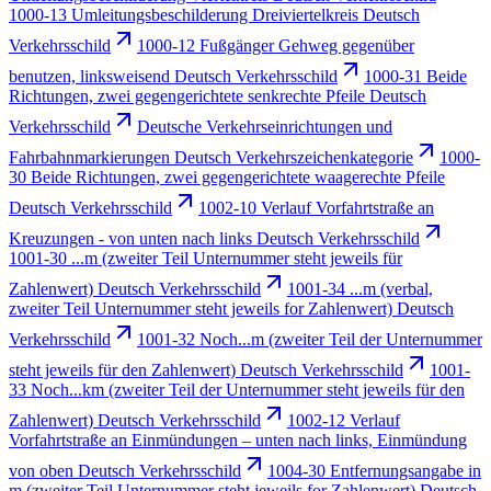
1000-13 Umleitungsbeschilderung Dreiviertelkreis Deutsch
Verkehrsschild
1000-12 Fußgänger Gehweg gegenüber
benutzen, linksweisend Deutsch Verkehrsschild
1000-31 Beide
Richtungen, zwei gegengerichtete senkrechte Pfeile Deutsch
Verkehrsschild
Deutsche Verkehrseinrichtungen und
Fahrbahnmarkierungen Deutsch Verkehrszeichenkategorie
1000-
30 Beide Richtungen, zwei gegengerichtete waagerechte Pfeile
Deutsch Verkehrsschild
1002-10 Verlauf Vorfahrtstraße an
Kreuzungen - von unten nach links Deutsch Verkehrsschild
1001-30 ...m (zweiter Teil Unternummer steht jeweils für
Zahlenwert) Deutsch Verkehrsschild
1001-34 ...m (verbal,
zweiter Teil Unternummer steht jeweils for Zahlenwert) Deutsch
Verkehrsschild
1001-32 Noch...m (zweiter Teil der Unternummer
steht jeweils für den Zahlenwert) Deutsch Verkehrsschild
1001-
33 Noch...km (zweiter Teil der Unternummer steht jeweils für den
Zahlenwert) Deutsch Verkehrsschild
1002-12 Verlauf
Vorfahrtstraße an Einmündungen – unten nach links, Einmündung
von oben Deutsch Verkehrsschild
1004-30 Entfernungsangabe in
m (zweiter Teil Unternummer steht jeweils for Zahlenwert) Deutsch