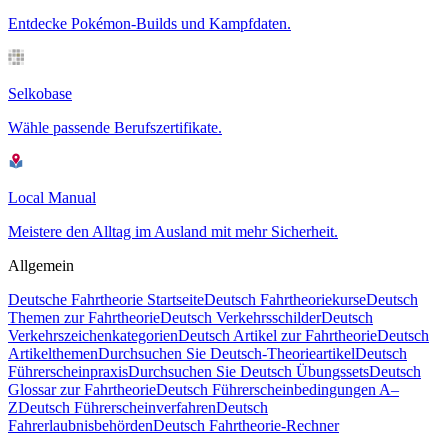
Entdecke Pokémon-Builds und Kampfdaten.
Selkobase
Wähle passende Berufszertifikate.
Local Manual
Meistere den Alltag im Ausland mit mehr Sicherheit.
Allgemein
Deutsche Fahrtheorie Startseite
Deutsch Fahrtheoriekurse
Deutsch
Themen zur Fahrtheorie
Deutsch Verkehrsschilder
Deutsch
Verkehrszeichenkategorien
Deutsch Artikel zur Fahrtheorie
Deutsch
Artikelthemen
Durchsuchen Sie Deutsch-Theorieartikel
Deutsch
Führerscheinpraxis
Durchsuchen Sie Deutsch Übungssets
Deutsch
Glossar zur Fahrtheorie
Deutsch Führerscheinbedingungen A–
Z
Deutsch Führerscheinverfahren
Deutsch
Fahrerlaubnisbehörden
Deutsch Fahrtheorie-Rechner