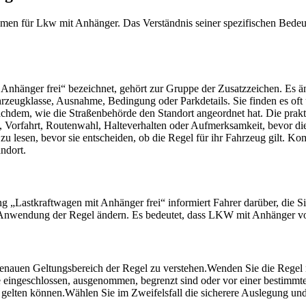
men für Lkw mit Anhänger. Das Verständnis seiner spezifischen Bedeut
t Anhänger frei“ bezeichnet, gehört zur Gruppe der Zusatzzeichen. Es
rzeugklasse, Ausnahme, Bedingung oder Parkdetails. Sie finden es oft
 nachdem, wie die Straßenbehörde den Standort angeordnet hat. Die prakt
 Vorfahrt, Routenwahl, Halteverhalten oder Aufmerksamkeit, bevor die 
u lesen, bevor sie entscheiden, ob die Regel für ihr Fahrzeug gilt. 
ndort.
 „Lastkraftwagen mit Anhänger frei“ informiert Fahrer darüber, die Si
e Anwendung der Regel ändern. Es bedeutet, dass LKW mit Anhänger v
genauen Geltungsbereich der Regel zu verstehen.
Wenden Sie die Regel 
ie eingeschlossen, ausgenommen, begrenzt sind oder vor einer bestimm
 gelten können.
Wählen Sie im Zweifelsfall die sicherere Auslegung und