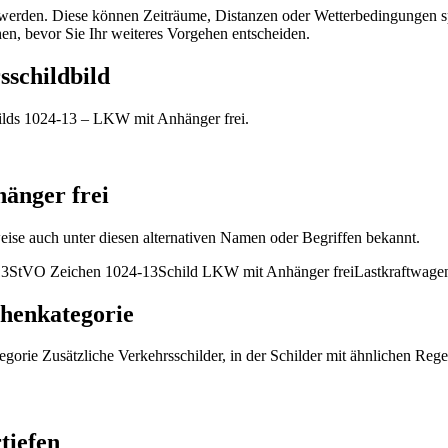
werden. Diese können Zeiträume, Distanzen oder Wetterbedingungen spe
n, bevor Sie Ihr weiteres Vorgehen entscheiden.
schildbild
hilds 1024-13 – LKW mit Anhänger frei.
änger frei
ise auch unter diesen alternativen Namen oder Begriffen bekannt.
13
StVO Zeichen 1024-13
Schild LKW mit Anhänger frei
Lastkraftwagen
chenkategorie
gorie Zusätzliche Verkehrsschilder, in der Schilder mit ähnlichen Re
tiefen