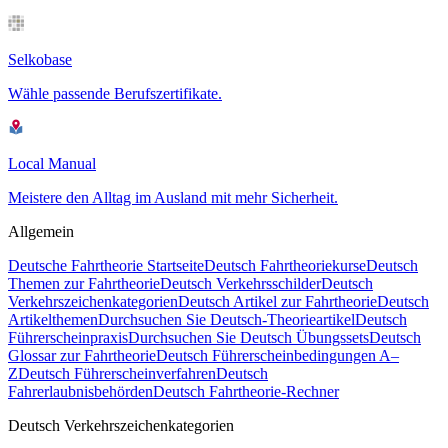
Selkobase
Wähle passende Berufszertifikate.
Local Manual
Meistere den Alltag im Ausland mit mehr Sicherheit.
Allgemein
Deutsche Fahrtheorie Startseite
Deutsch Fahrtheoriekurse
Deutsch
Themen zur Fahrtheorie
Deutsch Verkehrsschilder
Deutsch
Verkehrszeichenkategorien
Deutsch Artikel zur Fahrtheorie
Deutsch
Artikelthemen
Durchsuchen Sie Deutsch-Theorieartikel
Deutsch
Führerscheinpraxis
Durchsuchen Sie Deutsch Übungssets
Deutsch
Glossar zur Fahrtheorie
Deutsch Führerscheinbedingungen A–
Z
Deutsch Führerscheinverfahren
Deutsch
Fahrerlaubnisbehörden
Deutsch Fahrtheorie-Rechner
Deutsch Verkehrszeichenkategorien