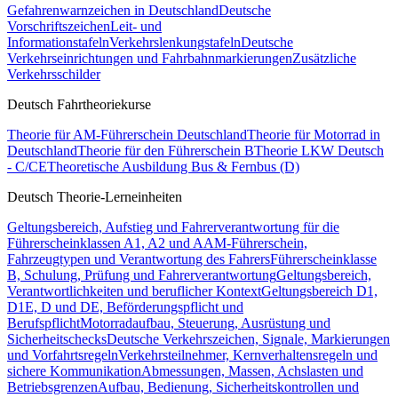
Gefahrenwarnzeichen in Deutschland
Deutsche
Vorschriftszeichen
Leit- und
Informationstafeln
Verkehrslenkungstafeln
Deutsche
Verkehrseinrichtungen und Fahrbahnmarkierungen
Zusätzliche
Verkehrsschilder
Deutsch Fahrtheoriekurse
Theorie für AM-Führerschein Deutschland
Theorie für Motorrad in
Deutschland
Theorie für den Führerschein B
Theorie LKW Deutsch
- C/CE
Theoretische Ausbildung Bus & Fernbus (D)
Deutsch Theorie-Lerneinheiten
Geltungsbereich, Aufstieg und Fahrerverantwortung für die
Führerscheinklassen A1, A2 und A
AM-Führerschein,
Fahrzeugtypen und Verantwortung des Fahrers
Führerscheinklasse
B, Schulung, Prüfung und Fahrerverantwortung
Geltungsbereich,
Verantwortlichkeiten und beruflicher Kontext
Geltungsbereich D1,
D1E, D und DE, Beförderungspflicht und
Berufspflicht
Motorradaufbau, Steuerung, Ausrüstung und
Sicherheitschecks
Deutsche Verkehrszeichen, Signale, Markierungen
und Vorfahrtsregeln
Verkehrsteilnehmer, Kernverhaltensregeln und
sichere Kommunikation
Abmessungen, Massen, Achslasten und
Betriebsgrenzen
Aufbau, Bedienung, Sicherheitskontrollen und