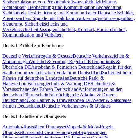
Straßenzulassung von Personenkraftwagen
Schutzkleidung,
Sichtbarkeit, Beobachtung und Kommunikation
Beobachtung,
Sichtbarkeit, Positionierung und Kommunikation
Deutsche Schilder,
Zusatzzeichen, Signale und Fahrbahnmarkierungen
Fahrzeugaufbau,
Steuerung, Sicherheitschecks und
Verkehrssicherheit
Passagiersicherheit, Komfort, Barrierefreiheit,
Kommunikation und Verhalten
Deutsch Artikel zur Fahrtheorie
Deutsche Verkehrsregeln & Gesetze
Deutsche Verkehrszeichen &
Markierungen
Vorfahrt & Vorrang Regeln DE
Tempolimits &
Überholen DE
Autobahn & Fernreisen Deutschland
Regeln für den
Stadt- und innerstädtischen Verkehr in Deutschland
Sicherheit beim
Fahren auf deutschen Landstraßen
Deutsche Park- &
Halteverbote
Fahrzeugtechnik & Wartung DE
Sicherheit &
Vorausschauendes Fahren Deutschland
Anforderungen an den
deutschen Führerschein
Fahrtüchtigkeit: Alkohol & Drogen
Deutschland
Öko-Fahren & Umweltzonen DE
Wetter & Saisonales
Fahren Deutschland
Deutsche Verkehrsnews & Updates
Deutsch Fahrtheorie-Übungssets
Autobahn-Raststätten Übungsset
Moped- & Mofa-Regeln
Übungsset
Ortsschild-Geschwindigkeitsbegrenzungen
Übungsset
Führerscheinklassen DE Übungsset
Gurte &