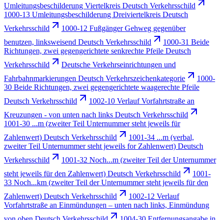
Umleitungsbeschilderung Viertelkreis Deutsch Verkehrsschild
1000-13 Umleitungsbeschilderung Dreiviertelkreis Deutsch
Verkehrsschild
1000-12 Fußgänger Gehweg gegenüber
benutzen, linksweisend Deutsch Verkehrsschild
1000-31 Beide
Richtungen, zwei gegengerichtete senkrechte Pfeile Deutsch
Verkehrsschild
Deutsche Verkehrseinrichtungen und
Fahrbahnmarkierungen Deutsch Verkehrszeichenkategorie
1000-
30 Beide Richtungen, zwei gegengerichtete waagerechte Pfeile
Deutsch Verkehrsschild
1002-10 Verlauf Vorfahrtstraße an
Kreuzungen - von unten nach links Deutsch Verkehrsschild
1001-30 ...m (zweiter Teil Unternummer steht jeweils für
Zahlenwert) Deutsch Verkehrsschild
1001-34 ...m (verbal,
zweiter Teil Unternummer steht jeweils for Zahlenwert) Deutsch
Verkehrsschild
1001-32 Noch...m (zweiter Teil der Unternummer
steht jeweils für den Zahlenwert) Deutsch Verkehrsschild
1001-
33 Noch...km (zweiter Teil der Unternummer steht jeweils für den
Zahlenwert) Deutsch Verkehrsschild
1002-12 Verlauf
Vorfahrtstraße an Einmündungen – unten nach links, Einmündung
von oben Deutsch Verkehrsschild
1004-30 Entfernungsangabe in