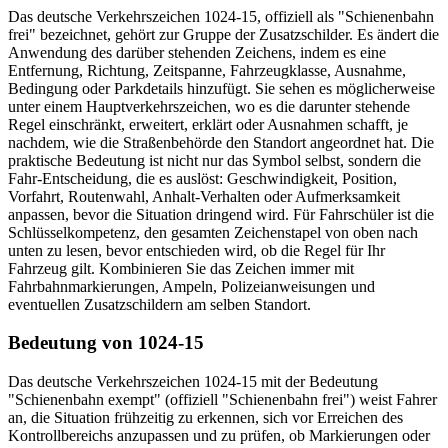
Das deutsche Verkehrszeichen 1024-15, offiziell als "Schienenbahn
frei" bezeichnet, gehört zur Gruppe der Zusatzschilder. Es ändert die
Anwendung des darüber stehenden Zeichens, indem es eine
Entfernung, Richtung, Zeitspanne, Fahrzeugklasse, Ausnahme,
Bedingung oder Parkdetails hinzufügt. Sie sehen es möglicherweise
unter einem Hauptverkehrszeichen, wo es die darunter stehende
Regel einschränkt, erweitert, erklärt oder Ausnahmen schafft, je
nachdem, wie die Straßenbehörde den Standort angeordnet hat. Die
praktische Bedeutung ist nicht nur das Symbol selbst, sondern die
Fahr-Entscheidung, die es auslöst: Geschwindigkeit, Position,
Vorfahrt, Routenwahl, Anhalt-Verhalten oder Aufmerksamkeit
anpassen, bevor die Situation dringend wird. Für Fahrschüler ist die
Schlüsselkompetenz, den gesamten Zeichenstapel von oben nach
unten zu lesen, bevor entschieden wird, ob die Regel für Ihr
Fahrzeug gilt. Kombinieren Sie das Zeichen immer mit
Fahrbahnmarkierungen, Ampeln, Polizeianweisungen und
eventuellen Zusatzschildern am selben Standort.
Bedeutung von 1024-15
Das deutsche Verkehrszeichen 1024-15 mit der Bedeutung
"Schienenbahn exempt" (offiziell "Schienenbahn frei") weist Fahrer
an, die Situation frühzeitig zu erkennen, sich vor Erreichen des
Kontrollbereichs anzupassen und zu prüfen, ob Markierungen oder