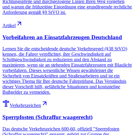
Richtungspfeile und durchgezogene Linien Ihren Weg vorgeben
und warum die frühzeitige Einordnung eine grundlegende rechtliche
Anforderung gemäß §9 StVO ist.
Artikel
Vorbeifahren an Einsatzfahrzeugen Deutschland
Lernen Sie die entscheidende deutsche Verkehrsregel (§38 StVO)
kennen, die Fahrer verpflichtet, ihre Geschwindigkeit auf
Schrittgeschwindigkeit zu reduzieren und den Abstand zu
maximieren, wenn sie an stehenden Einsatzfahrzeugen mit Blaulicht
vorbeifahren. Dieses wesentliche Wissen gewährleistet die
Sicherheit von Einsatzkräften und Straßenarbeitern und ist ein
wichtiges Thema für Ihre deutsche Fahrprüfung. Das Verständnis
dieser Vorschrift hilft, gefährliche Situationen und kostspielige
Bußgelder zu vermeiden.
Verkehrszeichen
Sperrpfosten (Schraffur waagerecht)
Das deutsche Verkehrszeichen 600-60, offiziell "Sperrpfosten
(Schraffur waagerecht)" genannt, gehört zur Gruppe der