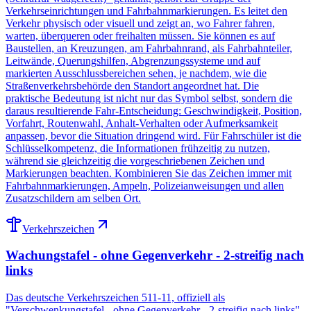
Verkehrseinrichtungen und Fahrbahnmarkierungen. Es leitet den
Verkehr physisch oder visuell und zeigt an, wo Fahrer fahren,
warten, überqueren oder freihalten müssen. Sie können es auf
Baustellen, an Kreuzungen, am Fahrbahnrand, als Fahrbahnteiler,
Leitwände, Querungshilfen, Abgrenzungssysteme und auf
markierten Ausschlussbereichen sehen, je nachdem, wie die
Straßenverkehrsbehörde den Standort angeordnet hat. Die
praktische Bedeutung ist nicht nur das Symbol selbst, sondern die
daraus resultierende Fahr-Entscheidung: Geschwindigkeit, Position,
Vorfahrt, Routenwahl, Anhalt-Verhalten oder Aufmerksamkeit
anpassen, bevor die Situation dringend wird. Für Fahrschüler ist die
Schlüsselkompetenz, die Informationen frühzeitig zu nutzen,
während sie gleichzeitig die vorgeschriebenen Zeichen und
Markierungen beachten. Kombinieren Sie das Zeichen immer mit
Fahrbahnmarkierungen, Ampeln, Polizeianweisungen und allen
Zusatzschildern am selben Ort.
Verkehrszeichen
Wachungstafel - ohne Gegenverkehr - 2-streifig nach
links
Das deutsche Verkehrszeichen 511-11, offiziell als
"Verschwenkungstafel - ohne Gegenverkehr - 2-streifig nach links"