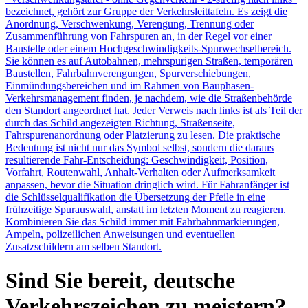
bezeichnet, gehört zur Gruppe der Verkehrsleittafeln. Es zeigt die
Anordnung, Verschwenkung, Verengung, Trennung oder
Zusammenführung von Fahrspuren an, in der Regel vor einer
Baustelle oder einem Hochgeschwindigkeits-Spurwechselbereich.
Sie können es auf Autobahnen, mehrspurigen Straßen, temporären
Baustellen, Fahrbahnverengungen, Spurverschiebungen,
Einmündungsbereichen und im Rahmen von Bauphasen-
Verkehrsmanagement finden, je nachdem, wie die Straßenbehörde
den Standort angeordnet hat. Jeder Verweis nach links ist als Teil der
durch das Schild angezeigten Richtung, Straßenseite,
Fahrspurenanordnung oder Platzierung zu lesen. Die praktische
Bedeutung ist nicht nur das Symbol selbst, sondern die daraus
resultierende Fahr-Entscheidung: Geschwindigkeit, Position,
Vorfahrt, Routenwahl, Anhalt-Verhalten oder Aufmerksamkeit
anpassen, bevor die Situation dringlich wird. Für Fahranfänger ist
die Schlüsselqualifikation die Übersetzung der Pfeile in eine
frühzeitige Spurauswahl, anstatt im letzten Moment zu reagieren.
Kombinieren Sie das Schild immer mit Fahrbahnmarkierungen,
Ampeln, polizeilichen Anweisungen und eventuellen
Zusatzschildern am selben Standort.
Sind Sie bereit, deutsche
Verkehrszeichen zu meistern?