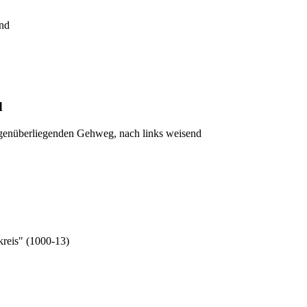
end
d
genüberliegenden Gehweg, nach links weisend
kreis" (1000-13)