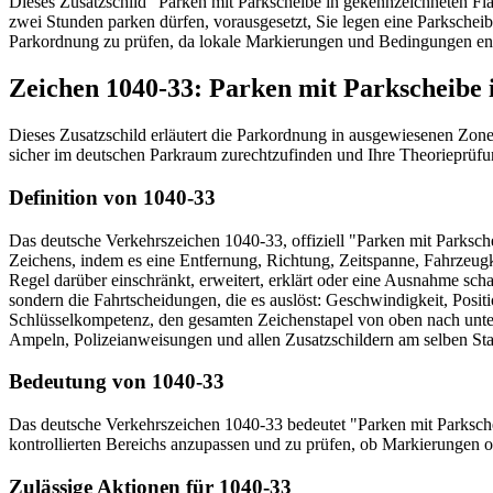
Dieses Zusatzschild "Parken mit Parkscheibe in gekennzeichneten Flä
zwei Stunden parken dürfen, vorausgesetzt, Sie legen eine Parkscheib
Parkordnung zu prüfen, da lokale Markierungen und Bedingungen ent
Zeichen 1040-33: Parken mit Parkscheibe 
Dieses Zusatzschild erläutert die Parkordnung in ausgewiesenen Zonen
sicher im deutschen Parkraum zurechtzufinden und Ihre Theorieprüfu
Definition von 1040-33
Das deutsche Verkehrszeichen 1040-33, offiziell "Parken mit Parksc
Zeichens, indem es eine Entfernung, Richtung, Zeitspanne, Fahrzeug
Regel darüber einschränkt, erweitert, erklärt oder eine Ausnahme scha
sondern die Fahrtscheidungen, die es auslöst: Geschwindigkeit, Posit
Schlüsselkompetenz, den gesamten Zeichenstapel von oben nach unten
Ampeln, Polizeianweisungen und allen Zusatzschildern am selben Sta
Bedeutung von 1040-33
Das deutsche Verkehrszeichen 1040-33 bedeutet "Parken mit Parkschei
kontrollierten Bereichs anzupassen und zu prüfen, ob Markierungen 
Zulässige Aktionen für 1040-33