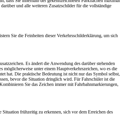
 an, dass Sie innerhalb der gekennzeichneten Parkflächen maximal
darüber und alle weiteren Zusatzschilder für die vollständige
stern Sie die Feinheiten dieser Verkehrsschilderklärung, um sich
Zusatzzeichen. Es ändert die Anwendung des darüber stehenden
 es möglicherweise unter einem Hauptverkehrszeichen, wo es die
tet hat. Die praktische Bedeutung ist nicht nur das Symbol selbst,
n, bevor die Situation dringlich wird. Für Fahrschüler ist die
t. Kombinieren Sie das Zeichen immer mit Fahrbahnmarkierungen,
 Situation frühzeitig zu erkennen, sich vor dem Erreichen des