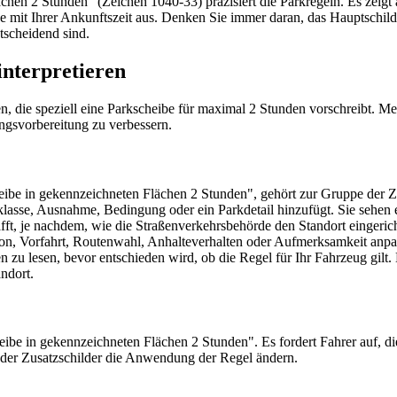
chen 2 Stunden" (Zeichen 1040-33) präzisiert die Parkregeln. Es zeigt
e mit Ihrer Ankunftszeit aus. Denken Sie immer daran, das Hauptschild 
scheidend sind.
interpretieren
, die speziell eine Parkscheibe für maximal 2 Stunden vorschreibt. Mei
ngsvorbereitung zu verbessern.
heibe in gekennzeichneten Flächen 2 Stunden", gehört zur Gruppe der 
klasse, Ausnahme, Bedingung oder ein Parkdetail hinzufügt. Sie sehen
fft, je nachdem, wie die Straßenverkehrsbehörde den Standort eingerich
ion, Vorfahrt, Routenwahl, Anhalteverhalten oder Aufmerksamkeit anpasse
 zu lesen, bevor entschieden wird, ob die Regel für Ihr Fahrzeug gil
ndort.
be in gekennzeichneten Flächen 2 Stunden". Es fordert Fahrer auf, die
oder Zusatzschilder die Anwendung der Regel ändern.