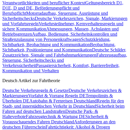
Verantwortlichkeiten und beruflicher Kontext
Geltungsbereich D1,
D1E, D und DE, Beförderungspflicht und
Berufspflicht
Motorradaufbau, Steuerung, Ausrüstung und
Sicherheitschecks
Deutsche Verkehrszeichen, Signale, Markierungen
und Vorfahrtsregeln
Verkehrsteilnehmer, Kernverhaltensregeln und
sichere Kommunikation
Abmessungen, Massen, Achslasten und
Betriebsgrenzen
Aufbau, Bedienung, Sicherheitskontrollen und
Straßenzulassung von Personenkraftwagen
Schutzkleidung,
Sichtbarkeit, Beobachtung und Kommunikation
Beobachtung,
Sichtbarkeit, Positionierung und Kommunikation
Deutsche Schilder,
Zusatzzeichen, Signale und Fahrbahnmarkierungen
Fahrzeugaufbau,
Steuerung, Sicherheitschecks und
Verkehrssicherheit
Passagiersicherheit, Komfort, Barrierefreiheit,
Kommunikation und Verhalten
Deutsch Artikel zur Fahrtheorie
Deutsche Verkehrsregeln & Gesetze
Deutsche Verkehrszeichen &
Markierungen
Vorfahrt & Vorrang Regeln DE
Tempolimits &
Überholen DE
Autobahn & Fernreisen Deutschland
Regeln für den
Stadt- und innerstädtischen Verkehr in Deutschland
Sicherheit beim
Fahren auf deutschen Landstraßen
Deutsche Park- &
Halteverbote
Fahrzeugtechnik & Wartung DE
Sicherheit &
Vorausschauendes Fahren Deutschland
Anforderungen an den
deutschen Führerschein
Fahrtüchtigkeit: Alkohol & Drogen