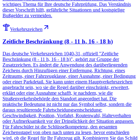
wichtiges Thema für Ihre deutsche Fahrprüfung. Das Verständnis
dieser Vorschrift hilft, gefährliche Situationen und kostspielige
Bußgelder zu vermeiden.
Verkehrszeichen
Zeitliche Beschränkung (8 - 11 h, 16 - 18 h)
Das deutsche Verkehrszeichen 1040-31, offiziell "Zeitliche
Beschränkung (8 - 11 h, 16 - 18 h)", gehört zur Gruppe der
Zusatzzeichen. Es ändert die Anwendung des darüberliegenden
Zeichens durch Hinzufügen einer Entfernung, Richtung, eines
Zeitraums, einer Fahrzeugklasse, einer Ausnahme, einer Bedingung
oder einer Parkdetail. Sie kann unter einem Hauptverkehrszeichen
angebracht sein, wo sie die Regel darüber einschränkt, erweitert,
erklärt oder eine Ausnahme schafft, je nachdem, wie die
Straßenverkehrsbehörde den Standort angeordnet hat. Die
praktische Bedeutung ist nicht nur das Symbol selbst, sondern die
daraus resultierende Fahrtscheidungsentscheidung:
Geschwindigkeit, Position, Vorfahrt, Routenwahl, Halteverhalten
oder Aufmerksamkeit vor der Dringlichkeit der Situation anpassen.
Für Fahrschüler ist die Schlüsselkompetenz, den gesamten
Zeichensstapel von oben nach unten zu lesen, bevor entschieden
wird, ob die Regel für Ihr Fahrzeug gilt. Kombinieren Sie das Schild