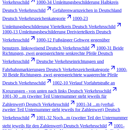
Verkehrsschild
1000-34 Umleitungsbeschilderung Halbkreis
Deutsch Verkehrsschild
Gefahrenwarnzeichen in Deutschland
Deutsch Verkehrszeichenkategorie
1000-23
Umleitungsbeschilderung Viertelkreis Deutsch Verkehrsschild
1000-13 Umleitungsbeschilderung Dreiviertelkreis Deutsch
Verkehrsschild
1000-12 Fußgänger Gehweg gegenüber
benutzen, linksweisend Deutsch Verkehrsschild
1000-31 Beide
Richtungen, zwei gegengerichtete senkrechte Pfeile Deutsch
Verkehrsschild
Deutsche Verkehrseinrichtungen und
Fahrbahnmarkierungen Deutsch Verkehrszeichenkategorie
1000-
30 Beide Richtungen, zwei gegengerichtete waagerechte Pfeile
Deutsch Verkehrsschild
1002-10 Verlauf Vorfahrtstraße an
Kreuzungen - von unten nach links Deutsch Verkehrsschild
1001-30 ...m (zweiter Teil Unternummer steht jeweils für
Zahlenwert) Deutsch Verkehrsschild
1001-34 ...m (verbal,
zweiter Teil Unternummer steht jeweils for Zahlenwert) Deutsch
Verkehrsschild
1001-32 Noch...m (zweiter Teil der Unternummer
steht jeweils für den Zahlenwert) Deutsch Verkehrsschild
1001-