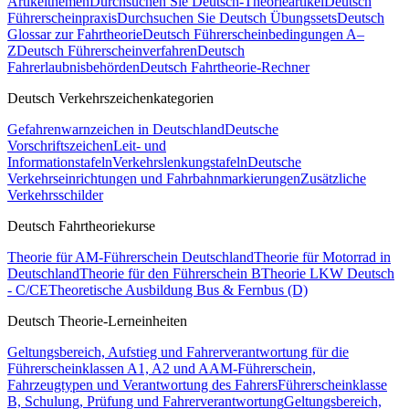
Artikelthemen
Durchsuchen Sie Deutsch-Theorieartikel
Deutsch
Führerscheinpraxis
Durchsuchen Sie Deutsch Übungssets
Deutsch
Glossar zur Fahrtheorie
Deutsch Führerscheinbedingungen A–
Z
Deutsch Führerscheinverfahren
Deutsch
Fahrerlaubnisbehörden
Deutsch Fahrtheorie-Rechner
Deutsch Verkehrszeichenkategorien
Gefahrenwarnzeichen in Deutschland
Deutsche
Vorschriftszeichen
Leit- und
Informationstafeln
Verkehrslenkungstafeln
Deutsche
Verkehrseinrichtungen und Fahrbahnmarkierungen
Zusätzliche
Verkehrsschilder
Deutsch Fahrtheoriekurse
Theorie für AM-Führerschein Deutschland
Theorie für Motorrad in
Deutschland
Theorie für den Führerschein B
Theorie LKW Deutsch
- C/CE
Theoretische Ausbildung Bus & Fernbus (D)
Deutsch Theorie-Lerneinheiten
Geltungsbereich, Aufstieg und Fahrerverantwortung für die
Führerscheinklassen A1, A2 und A
AM-Führerschein,
Fahrzeugtypen und Verantwortung des Fahrers
Führerscheinklasse
B, Schulung, Prüfung und Fahrerverantwortung
Geltungsbereich,