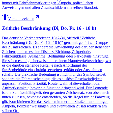
immer mit Fahrbahnmarkierungen, Ampeln, polizeilichen
Anweisungen und allen Zusatzschildern am selben Standort.
Verkehrszeichen
Zeitliche Beschränkung (Di, Do, Fr, 16 - 18 h)
Das deutsche Verkehrszeichen 1042-34, offiziell "Zeitliche
Beschränkung (Di, Do, Fr, 16 - 18 h)" genannt, gehört zur Gruppe
der Zusatzzeichen. Es ändert die Anwendung des darüber stehenden
Zeichens, indem es eine Distanz, Richtung, Zeitperiode,
Fahrzeugklasse, Ausnahme, Bedingung oder Parkdetails hinzufügt.
Sie sehen es möglicherweise unter einem Hauptverkehrszeichen, wo
es die darüber stehende Regel je nach Anordnung der
Straßenbehörde einschränkt, erweitert, erklärt oder Ausnahmen
schafft. Die praktische Bedeutung ist nicht nur das Symbol selbst,
sondern die Fahr­ent­scheidung, die es auslöst: Geschwindigkeit
anpassen, Position, Priorität, Routenwahl, Halte­verhalten oder
Aufmerksamkeit, bevor die Situation dringend wird. Für Lernende
ist die Schlüssel­fähigkeit, den gesamten Zeichensatz von oben nach
unten zu lesen, bevor sie entscheiden, ob die Regel für ihr Fahrzeug
gilt. Kombinieren Sie das Zeichen immer mit Straßen­markierungen,
Ampeln, Polizei­anweisungen und eventuellen Zusatzschildern am
selben Ort.