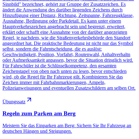
Sinnbild" bezeichnet, gehört zur Gruppe der Zusatzzeichen. Es
ändert die Anwendung des darüber liegenden Zeichens durch
Hinzufügung einer Distanz, Richtung, Zeitspanne, Fahrzeugklasse,
Ausnahme, Bedingung oder Parkdetail. Es kann unter einem
Hauptverkehrszeichen angebracht sein und begrenzt, erweitert,
erklärt oder schafft eine Ausnahme von der darüber angezeigten
Regel, je nachdem, wie die Straßenverkehrsbehörde den Standort
angeordnet hat. Die praktische Bedeutung ist nicht nur das Symbol
selbst, sondern die Fahrntscheidung, die es auslöst:
Geschwindigkeit, Position, Vorfahrt, Routenwahl, Anhaltverhaltn
oder Aufmerksamkeit anpassen, bevor die Situation dringlich wird.
Für Fahrschüler ist die Schlüsselkompetenz, den gesamten
Zeichenstapel von oben nach unten zu lesen, bevor entschieden
wird, ob die Regel für Ihr Fahrzeug gilt. Kombinieren Sie das
Zeichen immer mit Fahrbahnmarkierungen, Ampeln,
Polizeianweisungen und eventuellen Zusatzschildern am selben Ort.
Übungssatz
Regeln zum Parken am Berg
Meistern Sie das Einparken am Berg: Sichern Sie Ihr Fahrzeug an
deutschen Hängen und Steigungen.