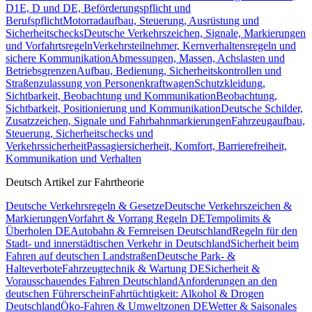
D1E, D und DE, Beförderungspflicht und
Berufspflicht
Motorradaufbau, Steuerung, Ausrüstung und
Sicherheitschecks
Deutsche Verkehrszeichen, Signale, Markierungen
und Vorfahrtsregeln
Verkehrsteilnehmer, Kernverhaltensregeln und
sichere Kommunikation
Abmessungen, Massen, Achslasten und
Betriebsgrenzen
Aufbau, Bedienung, Sicherheitskontrollen und
Straßenzulassung von Personenkraftwagen
Schutzkleidung,
Sichtbarkeit, Beobachtung und Kommunikation
Beobachtung,
Sichtbarkeit, Positionierung und Kommunikation
Deutsche Schilder,
Zusatzzeichen, Signale und Fahrbahnmarkierungen
Fahrzeugaufbau,
Steuerung, Sicherheitschecks und
Verkehrssicherheit
Passagiersicherheit, Komfort, Barrierefreiheit,
Kommunikation und Verhalten
Deutsch Artikel zur Fahrtheorie
Deutsche Verkehrsregeln & Gesetze
Deutsche Verkehrszeichen &
Markierungen
Vorfahrt & Vorrang Regeln DE
Tempolimits &
Überholen DE
Autobahn & Fernreisen Deutschland
Regeln für den
Stadt- und innerstädtischen Verkehr in Deutschland
Sicherheit beim
Fahren auf deutschen Landstraßen
Deutsche Park- &
Halteverbote
Fahrzeugtechnik & Wartung DE
Sicherheit &
Vorausschauendes Fahren Deutschland
Anforderungen an den
deutschen Führerschein
Fahrtüchtigkeit: Alkohol & Drogen
Deutschland
Öko-Fahren & Umweltzonen DE
Wetter & Saisonales