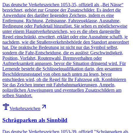
Das deutsche Verkehrszeichen 1053-35, offiziell als „Bei Nässe“
bezeichnet, gehört zur Gruppe der Zusatzschilder. Es ändert die
Anwendung des darüber liegenden Zeichens, indem es eine
Entfernung, Richtung, Zeitspanne, Fahrzeugklasse, Ausnahme,
Bedingung oder Parkdetail hinzufügt. Sie sehen es möglicherweise
unter einem Hauptverkehrszeichen, wo es die oben dargestellte
Regel einschränkt, erweitert, erklärt oder eine Ausnahme schafft, je
nachdem, wie die Straßenverkehrsbehörde den Standort angeordnet
hat. Die praktische Bedeutung ist nicht nur das Symbol selbst,
sondern die Fahr-Entscheidung, die es auslöst: Geschwindigkeit,
Position, Vorfahrt, Routenwahl, Bremsverhalten oder
Aufmerksamkeit anpassen, bevor die Situation dringend wird. Für
Lernende besteht die Schlüsselqualifikation darin, den gesamten
Beschilderungsstapel von oben nach unten zu lesen, bevor
entschieden wird, ob die Regel für Ihr Fahrzeug gilt. Kombinieren
Sie das Zeichen immer mit Fahrbahnmarkierungen, Ampeln,
polizeilichen Anweisungen und eventuellen Zusatzschildern am
selben Standort.
Verkehrszeichen
Schrägparken als Sinnbild
Das deutsche Verkehrszeichen 1053-39, offiziell "Schrägparken als