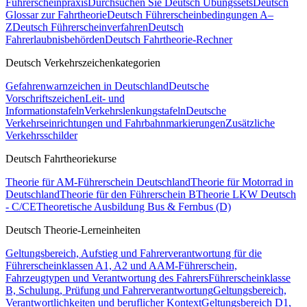
Führerscheinpraxis
Durchsuchen Sie Deutsch Übungssets
Deutsch
Glossar zur Fahrtheorie
Deutsch Führerscheinbedingungen A–
Z
Deutsch Führerscheinverfahren
Deutsch
Fahrerlaubnisbehörden
Deutsch Fahrtheorie-Rechner
Deutsch Verkehrszeichenkategorien
Gefahrenwarnzeichen in Deutschland
Deutsche
Vorschriftszeichen
Leit- und
Informationstafeln
Verkehrslenkungstafeln
Deutsche
Verkehrseinrichtungen und Fahrbahnmarkierungen
Zusätzliche
Verkehrsschilder
Deutsch Fahrtheoriekurse
Theorie für AM-Führerschein Deutschland
Theorie für Motorrad in
Deutschland
Theorie für den Führerschein B
Theorie LKW Deutsch
- C/CE
Theoretische Ausbildung Bus & Fernbus (D)
Deutsch Theorie-Lerneinheiten
Geltungsbereich, Aufstieg und Fahrerverantwortung für die
Führerscheinklassen A1, A2 und A
AM-Führerschein,
Fahrzeugtypen und Verantwortung des Fahrers
Führerscheinklasse
B, Schulung, Prüfung und Fahrerverantwortung
Geltungsbereich,
Verantwortlichkeiten und beruflicher Kontext
Geltungsbereich D1,