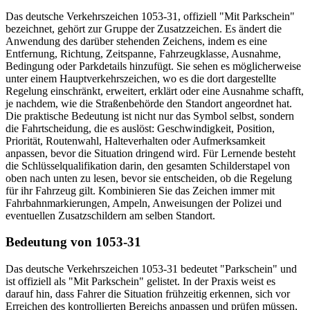
Das deutsche Verkehrszeichen 1053-31, offiziell "Mit Parkschein"
bezeichnet, gehört zur Gruppe der Zusatzzeichen. Es ändert die
Anwendung des darüber stehenden Zeichens, indem es eine
Entfernung, Richtung, Zeitspanne, Fahrzeugklasse, Ausnahme,
Bedingung oder Parkdetails hinzufügt. Sie sehen es möglicherweise
unter einem Hauptverkehrszeichen, wo es die dort dargestellte
Regelung einschränkt, erweitert, erklärt oder eine Ausnahme schafft,
je nachdem, wie die Straßenbehörde den Standort angeordnet hat.
Die praktische Bedeutung ist nicht nur das Symbol selbst, sondern
die Fahrtscheidung, die es auslöst: Geschwindigkeit, Position,
Priorität, Routenwahl, Halteverhalten oder Aufmerksamkeit
anpassen, bevor die Situation dringend wird. Für Lernende besteht
die Schlüsselqualifikation darin, den gesamten Schilderstapel von
oben nach unten zu lesen, bevor sie entscheiden, ob die Regelung
für ihr Fahrzeug gilt. Kombinieren Sie das Zeichen immer mit
Fahrbahnmarkierungen, Ampeln, Anweisungen der Polizei und
eventuellen Zusatzschildern am selben Standort.
Bedeutung von 1053-31
Das deutsche Verkehrszeichen 1053-31 bedeutet "Parkschein" und
ist offiziell als "Mit Parkschein" gelistet. In der Praxis weist es
darauf hin, dass Fahrer die Situation frühzeitig erkennen, sich vor
Erreichen des kontrollierten Bereichs anpassen und prüfen müssen,