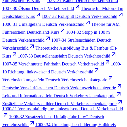
Führerschein B-Kurs
1007-31 Rauch Deutsch Verkehrsschild
1007-30 Ölspur Deutsch Verkehrsschild
Theorie für Motorrad in
Deutschland-Kurs
1007-32 Rollsplitt Deutsch Verkehrsschild
1006-31 Unfallgefahr Deutsch Verkehrsschild
Theorie für AM-
Führerschein Deutschland-Kurs
1004-32 Stopp in 100 m
Deutsch Verkehrsschild
1007-34 Straßenschäden Deutsch
Verkehrsschild
Theoretische Ausbildung Bus & Fernbus (D)-
Kurs
1007-33 Baustellenausfahrt Deutsch Verkehrsschild
1007-35 Verschmutzte Fahrbahn Deutsch Verkehrsschild
1000-
10 Richtung, linksweisend Deutsch Verkehrsschild
Verkehrslenkungstafeln Deutsch Verkehrszeichenkategorie
Deutsche Vorschriftszeichen Deutsch Verkehrszeichenkategorie
Leit- und Informationstafeln Deutsch Verkehrszeichenkategorie
Zusätzliche Verkehrsschilder Deutsch Verkehrszeichenkategorie
1000-11 Vorausankündigung, linksweisend Deutsch Verkehrsschild
1006-32 Zusatzzeichen „Unfallgefahr Lkw“ Deutsch
Verkehrsschild
1000-34 Umleitungsbeschilderung Halbkreis