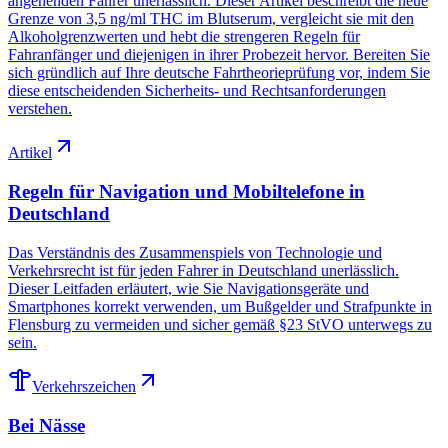
angehenden Fahrer unerlässlich. Dieser Artikel beschreibt die neue
Grenze von 3,5 ng/ml THC im Blutserum, vergleicht sie mit den
Alkoholgrenzwerten und hebt die strengeren Regeln für
Fahranfänger und diejenigen in ihrer Probezeit hervor. Bereiten Sie
sich gründlich auf Ihre deutsche Fahrtheorieprüfung vor, indem Sie
diese entscheidenden Sicherheits- und Rechtsanforderungen
verstehen.
Artikel
Regeln für Navigation und Mobiltelefone in
Deutschland
Das Verständnis des Zusammenspiels von Technologie und
Verkehrsrecht ist für jeden Fahrer in Deutschland unerlässlich.
Dieser Leitfaden erläutert, wie Sie Navigationsgeräte und
Smartphones korrekt verwenden, um Bußgelder und Strafpunkte in
Flensburg zu vermeiden und sicher gemäß §23 StVO unterwegs zu
sein.
Verkehrszeichen
Bei Nässe