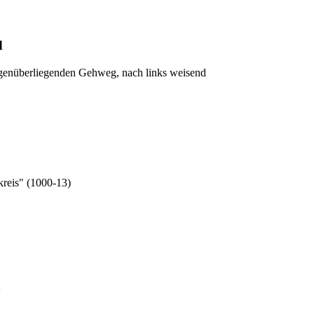
d
genüberliegenden Gehweg, nach links weisend
kreis" (1000-13)
'