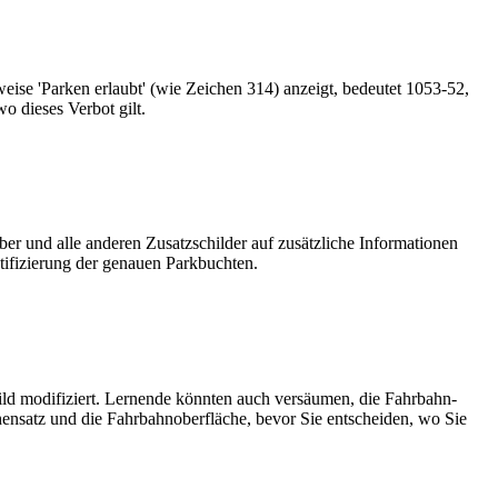
weise 'Parken erlaubt' (wie Zeichen 314) anzeigt, bedeutet 1053-52,
o dieses Verbot gilt.
ber und alle anderen Zusatz­schilder auf zusätzliche Informationen
tifizierung der genauen Park­buchten.
ild modifiziert. Lernende könnten auch versäumen, die Fahr­bahn­
ensatz und die Fahrbahn­oberfläche, bevor Sie entscheiden, wo Sie