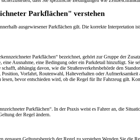
sicherzustellen, dass Sie spezifische Bedingungen wie Zeit­beschränku
ichneter Parkflächen" verstehen
innerhalb ausgewiesener Parkflächen gilt. Die korrekte Interpretation i
gekennzeichneter Parkflächen“ bezeichnet, gehört zur Gruppe der Zusat
e, eine Ausnahme, eine Bedingung oder ein Parkdetail hinzufügt. Sie 
me schafft, abhängig davon, wie die Straßenverkehrsbehörde den Standor
t, Position, Vorfahrt, Routenwahl, Halte­verhalten oder Aufmerksamkeit 
zu lesen, bevor entschieden wird, ob die Regel für Ihr Fahrzeug gilt.
eichneter Parkflächen“. In der Praxis weist es Fahrer an, die Situatio
Geltung der Regel ändern.
en genauen Geltungs­bereich der Regel zu verstehen.
Wenden Sie die Reg