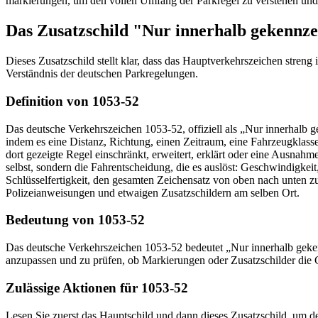
markierungen, um den vollen Umfang der Park­regel zu verstehen und 
Das Zusatzschild "Nur innerhalb gekennze
Dieses Zusatzschild stellt klar, dass das Hauptverkehrszeichen streng 
Verständnis der deutschen Parkregelungen.
Definition von 1053-52
Das deutsche Verkehrszeichen 1053-52, offiziell als „Nur innerhalb 
indem es eine Distanz, Richtung, einen Zeitraum, eine Fahrzeugklass
dort gezeigte Regel einschränkt, erweitert, erklärt oder eine Ausnah
selbst, sondern die Fahr­entscheidung, die es auslöst: Geschwindigkei
Schlüssel­fertigkeit, den gesamten Zeichensatz von oben nach unten 
Polizeianweisungen und etwaigen Zusatz­schildern am selben Ort.
Bedeutung von 1053-52
Das deutsche Verkehrszeichen 1053-52 bedeutet „Nur innerhalb gekennz
anzupassen und zu prüfen, ob Markierungen oder Zusatzschilder die 
Zulässige Aktionen für 1053-52
Lesen Sie zuerst das Hauptschild und dann dieses Zusatzschild, um d