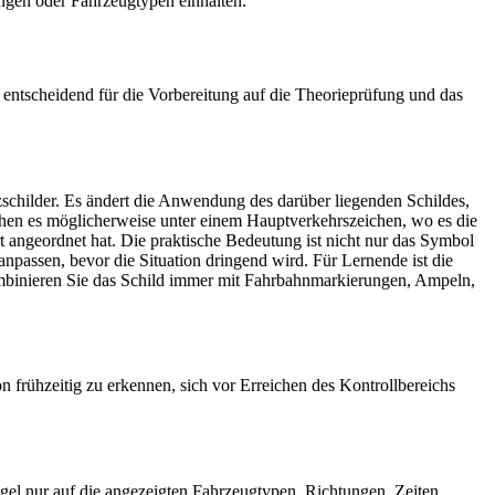
ngen oder Fahrzeug­typen einhalten.
st entscheidend für die Vorbereitung auf die Theorieprüfung und das
zschilder. Es ändert die Anwendung des darüber liegenden Schildes,
sehen es möglicherweise unter einem Hauptverkehrszeichen, wo es die
t angeordnet hat. Die praktische Bedeutung ist nicht nur das Symbol
anpassen, bevor die Situation dringend wird. Für Lernende ist die
 Kombinieren Sie das Schild immer mit Fahrbahnmarkierungen, Ampeln,
n frühzeitig zu erkennen, sich vor Erreichen des Kontrollbereichs
el nur auf die angezeigten Fahrzeug­typen, Richtungen, Zeiten,