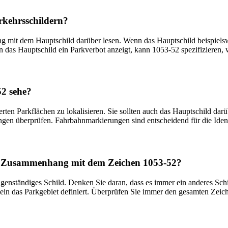
kehrs­schildern?
ng mit dem Haupt­schild darüber lesen. Wenn das Haupt­schild beispiels
 das Haupt­schild ein Park­verbot anzeigt, kann 1053-52 spezifizieren, w
52 sehe?
ten Park­flächen zu lokalisieren. Sie sollten auch das Haupt­schild darü
ngen überprüfen. Fahr­bahn­markierungen sind entscheidend für die Iden
g im Zusammenhang mit dem Zeichen 1053-52?
eigenständiges Schild. Denken Sie daran, dass es immer ein anderes Sch
ein das Park­gebiet definiert. Überprüfen Sie immer den gesamten Zeich