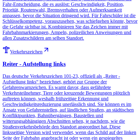
Fahr-Entscheidung, die es auslöst: Geschwindigkeit, Position,
Priorität, Routenwahl, Bremsverhalten oder Aufmerksamkeit
anpassen, bevor die Situation dringend wird. Für Fahrschüler ist die
Schlüsselkompetenz, vorauszusehen, was schiefgehen könnte, bevor
die Gefahr sichtbar ist. Kombinieren Sie das Zeichen immer mit
Fahrbahnmarkierungen, Ampeln, polizeilichen Anweisungen und
allen Zusatzschildern am selben Standort.
Verkehrszeichen
Reiter - Aufstellung links
Das deutsche Verkehrszeichen 101-23, offiziell als „Reiter -
Aufstellung links“ bezeichnet, gehört zur Gruppe der
Gefahrenwarnzeichen. Es warnt davor, dass gefährdete
Verkehrsteilnehmer, Tiere oder kreuzende Bewegungen plötzlich
auftreten können, weshalb frühzeitige Erkennung und
Geschwindigkeitsreduzierung unerlässlich sind. Sie können es im
Ansatz von Gefahrenstellen, auf ländlichen Straßen, an städtischen
Konfliktpunkten, Bahnübergängen, Baustellen und
witterungsabhängigen Abschnitten sehen, je nachdem, wie die
Straßenverkehrsbehörde den Standort angeordnet hat. Diese
linksseitige Version wird verwendet, wenn das Schild auf der linken
Seite der Fahrbahn angebracht ist oder wenn ein gespiegeltes