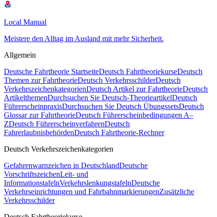
Local Manual
Meistere den Alltag im Ausland mit mehr Sicherheit.
Allgemein
Deutsche Fahrtheorie Startseite
Deutsch Fahrtheoriekurse
Deutsch
Themen zur Fahrtheorie
Deutsch Verkehrsschilder
Deutsch
Verkehrszeichenkategorien
Deutsch Artikel zur Fahrtheorie
Deutsch
Artikelthemen
Durchsuchen Sie Deutsch-Theorieartikel
Deutsch
Führerscheinpraxis
Durchsuchen Sie Deutsch Übungssets
Deutsch
Glossar zur Fahrtheorie
Deutsch Führerscheinbedingungen A–
Z
Deutsch Führerscheinverfahren
Deutsch
Fahrerlaubnisbehörden
Deutsch Fahrtheorie-Rechner
Deutsch Verkehrszeichenkategorien
Gefahrenwarnzeichen in Deutschland
Deutsche
Vorschriftszeichen
Leit- und
Informationstafeln
Verkehrslenkungstafeln
Deutsche
Verkehrseinrichtungen und Fahrbahnmarkierungen
Zusätzliche
Verkehrsschilder
Deutsch Fahrtheoriekurse