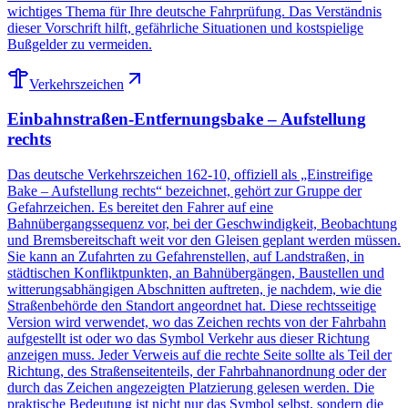
wichtiges Thema für Ihre deutsche Fahrprüfung. Das Verständnis
dieser Vorschrift hilft, gefährliche Situationen und kostspielige
Bußgelder zu vermeiden.
Verkehrszeichen
Einbahnstraßen-Entfernungsbake – Aufstellung
rechts
Das deutsche Verkehrszeichen 162-10, offiziell als „Einstreifige
Bake – Aufstellung rechts“ bezeichnet, gehört zur Gruppe der
Gefahrzeichen. Es bereitet den Fahrer auf eine
Bahnübergangssequenz vor, bei der Geschwindigkeit, Beobachtung
und Bremsbereitschaft weit vor den Gleisen geplant werden müssen.
Sie kann an Zufahrten zu Gefahrenstellen, auf Landstraßen, in
städtischen Konfliktpunkten, an Bahnübergängen, Baustellen und
witterungsabhängigen Abschnitten auftreten, je nachdem, wie die
Straßenbehörde den Standort angeordnet hat. Diese rechtsseitige
Version wird verwendet, wo das Zeichen rechts von der Fahrbahn
aufgestellt ist oder wo das Symbol Verkehr aus dieser Richtung
anzeigen muss. Jeder Verweis auf die rechte Seite sollte als Teil der
Richtung, des Straßenseitenteils, der Fahrbahnanordnung oder der
durch das Zeichen angezeigten Platzierung gelesen werden. Die
praktische Bedeutung ist nicht nur das Symbol selbst, sondern die