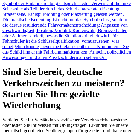
Symbol der Einfahrtsrichtung entspricht. Jeder Verweis auf die linke
Seite sollte als Teil der durch das Schild angezeigten Richtung,
Straßenseite, Fahrspurordnung oder Platzierung gelesen werden.
Die praktische Bedeutung ist nicht nur das Symbol selbst, sondern
die daraus resultierende Fahrverhaltenentscheidung: Anpassen von
Geschwindigkeit, Position, Vorfahrt, Routenwahl, Bremsverhalten
oder Aufmerksamkeit, bevor die Situation dringlich wird. Für
Fahrschüler ist die Schlüsselqualifikation, vorauszusehen, was
schiefgehen könnte, bevor die Gefahr sichtbar ist. Kombinieren Sie
das Schild immer mit Fahrbahnmarkierungen, Ampeln, polizeilichen
Anweisungen und allen Zusatzschildern am selben Ort.
Sind Sie bereit, deutsche
Verkehrszeichen zu meistern?
Starten Sie Ihre gezielte
Wiederholung
Vertiefen Sie Ihr Verständnis spezifischer Verkehrszeichensysteme
oder testen Sie Ihr Wissen mit Übungsfragen. Erkunden Sie unsere
thematisch geordneten Schildergruppen für gezielte Lerninhalte oder