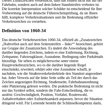
Dieses Zusatzzeichen verdeutlicht, dass das Halten nicht nur auf der
Fahrbahn, sondern auch auf dem linken Standstreifen verboten ist.
Die korrekte Interpretation solcher Schilder ist entscheidend für Ihre
Vorbereitung auf die deutsche Führerscheinprüfung, da sie Ihnen
hilft, komplexe Verkehrssituationen und die Bedeutung offizieller
Verkehrszeichen zu verstehen.
Definition von 1060-34
Das deutsche Verkehrszeichen 1060-34, offiziell als „Zusatzzeichen
„Haltverbot auch auf dem Seitenstreifen – links““ bezeichnet, gehört
zur Gruppe der Zusatzzeichen. Es ändert die Anwendung des
darüber liegenden Zeichens, indem es eine Entfernung, Richtung,
Zeitspanne, Fahrzeugklasse, Ausnahme, Bedingung oder Parkdetails
hinzufügt. Sie sehen es möglicherweise unter einem
Hauptverkehrszeichen, wo es die darüber liegende Regel
einschränkt, erweitert, erklärt oder eine Ausnahme schafft, je
nachdem, wie die Straßenverkehrsbehörde den Standort angeordnet
hat. Jeder Verweis auf die linke Seite sollte als Teil der durch das
Zeichen angezeigten Richtung, Straßenseite, Fahrbahnanordnung
oder Platzierung gelesen werden. Die praktische Bedeutung ist nicht
nur das Symbol selbst, sondern die Fahr-Entscheidung, die es
auslöst: Geschwindigkeit, Position, Vorfahrt, Routenwahl,
Anhaltverhalten oder Aufmerksamkeit anpassen, bevor die Situation
dringend wird. Für Lernende besteht die Schlüsselkompetenz darin,