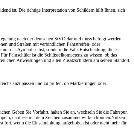
d ist. Die richtige Interpretation von Schildern hilft Ihnen, sich
he Regelung nach der deutschen StVO dar und muss befolgt werden,
en und Straßen mit verbindlichen Fahrstreifen- oder
t nur das Symbol selbst, sondern die Fahr-Entscheidung, die es
 Für Fahrschüler ist die Schlüsselkompetenz zu wissen, ob das
zeilichen Anweisungen und allen Zusatzschildern am selben Standort.
bereichs anzupassen und zu prüfen, ob Markierungen oder
eichen.
Geben Sie Vorfahrt, halten Sie an, wechseln Sie die Fahrspur,
mpeln, da diese mit dem Zeichen zusammenwirken können.
Nutzen
rst fort, wenn die Einschränkung aufgehoben ist oder nicht mehr für