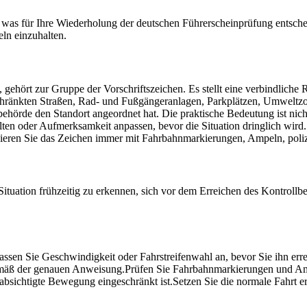
as für Ihre Wiederholung der deutschen Führerscheinprüfung entscheiden
ln einzuhalten.
, gehört zur Gruppe der Vorschriftszeichen. Es stellt eine verbindlic
chränkten Straßen, Rad- und Fußgängeranlagen, Parkplätzen, Umweltzon
ehörde den Standort angeordnet hat. Die praktische Bedeutung ist nich
lten oder Aufmerksamkeit anpassen, bevor die Situation dringlich wird.
inieren Sie das Zeichen immer mit Fahrbahnmarkierungen, Ampeln, poli
Situation frühzeitig zu erkennen, sich vor dem Erreichen des Kontroll
assen Sie Geschwindigkeit oder Fahrstreifenwahl an, bevor Sie ihn err
gemäß der genauen Anweisung.
Prüfen Sie Fahrbahnmarkierungen und A
eabsichtigte Bewegung eingeschränkt ist.
Setzen Sie die normale Fahrt e