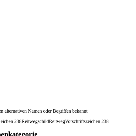
en alternativen Namen oder Begriffen bekannt.
eichen 238
Reitwegschild
Reitweg
Vorschriftszeichen 238
henkategorie