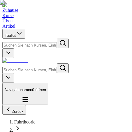
Zuhause
Kurse
Üben
Artikel
Toolkit
Navigationsmenü öffnen
Zurück
Fahrtheorie