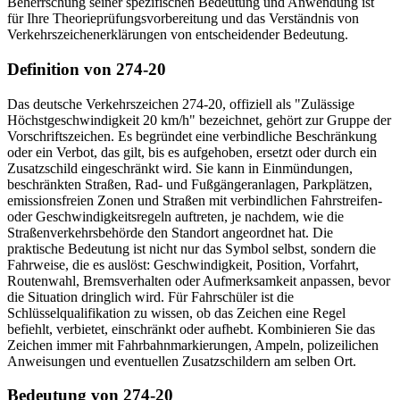
Beherrschung seiner spezifischen Bedeutung und Anwendung ist
für Ihre Theorieprüfungsvorbereitung und das Verständnis von
Verkehrszeichenerklärungen von entscheidender Bedeutung.
Definition von 274-20
Das deutsche Verkehrszeichen 274-20, offiziell als "Zulässige
Höchstgeschwindigkeit 20 km/h" bezeichnet, gehört zur Gruppe der
Vorschriftszeichen. Es begründet eine verbindliche Beschränkung
oder ein Verbot, das gilt, bis es aufgehoben, ersetzt oder durch ein
Zusatzschild eingeschränkt wird. Sie kann in Einmündungen,
beschränkten Straßen, Rad- und Fußgängeranlagen, Parkplätzen,
emissionsfreien Zonen und Straßen mit verbindlichen Fahrstreifen-
oder Geschwindigkeitsregeln auftreten, je nachdem, wie die
Straßenverkehrsbehörde den Standort angeordnet hat. Die
praktische Bedeutung ist nicht nur das Symbol selbst, sondern die
Fahrweise, die es auslöst: Geschwindigkeit, Position, Vorfahrt,
Routenwahl, Bremsverhalten oder Aufmerksamkeit anpassen, bevor
die Situation dringlich wird. Für Fahrschüler ist die
Schlüsselqualifikation zu wissen, ob das Zeichen eine Regel
befiehlt, verbietet, einschränkt oder aufhebt. Kombinieren Sie das
Zeichen immer mit Fahrbahnmarkierungen, Ampeln, polizeilichen
Anweisungen und eventuellen Zusatzschildern am selben Ort.
Bedeutung von 274-20