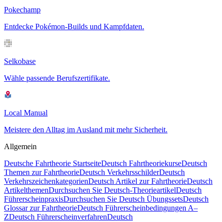
Pokechamp
Entdecke Pokémon-Builds und Kampfdaten.
Selkobase
Wähle passende Berufszertifikate.
Local Manual
Meistere den Alltag im Ausland mit mehr Sicherheit.
Allgemein
Deutsche Fahrtheorie Startseite
Deutsch Fahrtheoriekurse
Deutsch
Themen zur Fahrtheorie
Deutsch Verkehrsschilder
Deutsch
Verkehrszeichenkategorien
Deutsch Artikel zur Fahrtheorie
Deutsch
Artikelthemen
Durchsuchen Sie Deutsch-Theorieartikel
Deutsch
Führerscheinpraxis
Durchsuchen Sie Deutsch Übungssets
Deutsch
Glossar zur Fahrtheorie
Deutsch Führerscheinbedingungen A–
Z
Deutsch Führerscheinverfahren
Deutsch