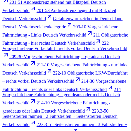
201-51 Andreaskreuz stehend mit Blitzpfeil Deutsch
Verkehrsschild
201-53 Andreaskreuz liegend mit Blitzpfeil
Deutsch Verkehrsschild
Gefahrenwarnzeichen in Deutschland
Deutsch Verkehrszeichenkategorie
209-10 Vorgeschriebene
Fahrtrichtung - Links Deutsch Verkehrsschild
211 Obligatorische
Fahrtrichtung - hier rechts Deutsch Verkehrsschild
222
Vorgeschriebene Vorbeifahrt - rechts vorbei Deutsch Verkehrsschild
209-30 Vorgeschriebene Fahrtrichtung – geradeaus Deutsch
Verkehrsschild
211-10 Vorgeschriebene Fahrtrichtung - nur links
Deutsch Verkehrsschild
222-10 Obligatorische LKW-Durchfahrt
– rechts vorbei Deutsch Verkehrsschild
214-30 Vorgeschriebene
Fahrtrichtung – rechts oder links Deutsch Verkehrsschild
214
Vorgeschriebene Fahrtrichtung – geradeaus oder rechts Deutsch
Verkehrsschild
214-10 Vorgeschriebene Fahrtrichtung -
geradeaus oder links Deutsch Verkehrsschild
223.3-50
Seitenstreifen räumen - 2 Fahrstreifen + Seitenstreifen Deutsch
Verkehrsschild
223.3-51 Seitenstreifen räumen - 3 Fahrstreifen +