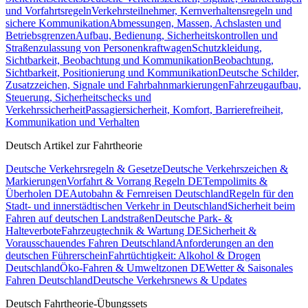
und Vorfahrtsregeln
Verkehrsteilnehmer, Kernverhaltensregeln und
sichere Kommunikation
Abmessungen, Massen, Achslasten und
Betriebsgrenzen
Aufbau, Bedienung, Sicherheitskontrollen und
Straßenzulassung von Personenkraftwagen
Schutzkleidung,
Sichtbarkeit, Beobachtung und Kommunikation
Beobachtung,
Sichtbarkeit, Positionierung und Kommunikation
Deutsche Schilder,
Zusatzzeichen, Signale und Fahrbahnmarkierungen
Fahrzeugaufbau,
Steuerung, Sicherheitschecks und
Verkehrssicherheit
Passagiersicherheit, Komfort, Barrierefreiheit,
Kommunikation und Verhalten
Deutsch Artikel zur Fahrtheorie
Deutsche Verkehrsregeln & Gesetze
Deutsche Verkehrszeichen &
Markierungen
Vorfahrt & Vorrang Regeln DE
Tempolimits &
Überholen DE
Autobahn & Fernreisen Deutschland
Regeln für den
Stadt- und innerstädtischen Verkehr in Deutschland
Sicherheit beim
Fahren auf deutschen Landstraßen
Deutsche Park- &
Halteverbote
Fahrzeugtechnik & Wartung DE
Sicherheit &
Vorausschauendes Fahren Deutschland
Anforderungen an den
deutschen Führerschein
Fahrtüchtigkeit: Alkohol & Drogen
Deutschland
Öko-Fahren & Umweltzonen DE
Wetter & Saisonales
Fahren Deutschland
Deutsche Verkehrsnews & Updates
Deutsch Fahrtheorie-Übungssets