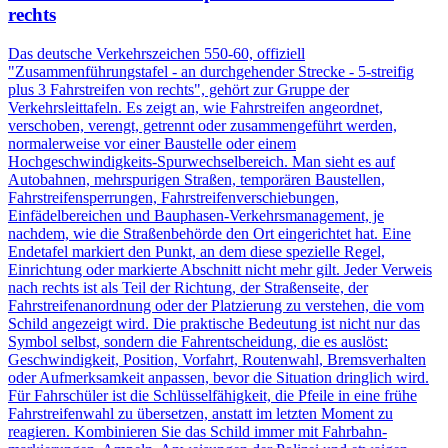
rechts
Das deutsche Verkehrszeichen 550-60, offiziell
"Zusammenführungstafel - an durchgehender Strecke - 5-streifig
plus 3 Fahrstreifen von rechts", gehört zur Gruppe der
Verkehrsleittafeln. Es zeigt an, wie Fahrstreifen angeordnet,
verschoben, verengt, getrennt oder zusammengeführt werden,
normalerweise vor einer Baustelle oder einem
Hochgeschwindigkeits-Spurwechselbereich. Man sieht es auf
Autobahnen, mehrspurigen Straßen, temporären Baustellen,
Fahrstreifen­sperrungen, Fahrstreifen­verschiebungen,
Einfädelbereichen und Bauphasen-Verkehrs­management, je
nachdem, wie die Straßen­behörde den Ort eingerichtet hat. Eine
Endetafel markiert den Punkt, an dem diese spezielle Regel,
Einrichtung oder markierte Abschnitt nicht mehr gilt. Jeder Verweis
nach rechts ist als Teil der Richtung, der Straßen­seite, der
Fahrstreifen­anordnung oder der Platzierung zu verstehen, die vom
Schild angezeigt wird. Die praktische Bedeutung ist nicht nur das
Symbol selbst, sondern die Fahr­entscheidung, die es auslöst:
Geschwindigkeit, Position, Vorfahrt, Routen­wahl, Brems­verhalten
oder Aufmerksamkeit anpassen, bevor die Situation dringlich wird.
Für Fahrschüler ist die Schlüssel­fähigkeit, die Pfeile in eine frühe
Fahrstreifen­wahl zu übersetzen, anstatt im letzten Moment zu
reagieren. Kombinieren Sie das Schild immer mit Fahrbahn­