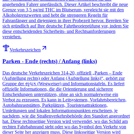
angehenden Fahrer unerlässlich. Dieser Artikel beschreibt die neue
Grenze von 3,5 ng/ml THC im Blutserum, vergleicht sie mit den
Alkoholgrenzwerten und hebt die strengeren Regeln für
Fahranfänger und diejenigen in ihrer Probezeit hervor. Bereiten Sie
sich gründlich auf Ihre deutsche Fahrtheorieprüfung vor, indem Sie
diese entscheidenden Sicherheits- und Rechtsanforderungen
verstehen.
Verkehrszeichen
Parken - Ende (rechts) / Anfang (links)
Das deutsche Verkehrszeichen 314-20, offiziell „Parken – Ende
(Aufstellung rechts) oder Anfang (Aufstellung links)“, gehört zur
Gruppe der સૂચક (Wegweiser) und Informationstafeln. Es liefert
offizielle Informationen, die die Orientierung und sicherere
Entscheidungen unterstützen, ohne an sich normalerweise ein
Verbot zu erzeugen. Es kann in Leitsystemen, Vorfahrtsbereichen,
Autobahnraststätten, Parkplätzen, Touristenattraktionen,
Umleitungen und lokalen Informationspunkten erscheinen, je
nachdem, wie die Straßenverkehrsbehörde den Standort angeordnet
hat. Diese rechtsseitige Version wird verwendet, wo das Schild am
rechten Fahrbahnrand steht oder wo das Symbol den Verkehr von
dieser Seite her anzeigen muss. Diese linksseitige Version wird