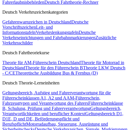
Fahrerlaubnisbehörden
Deutsch Fahrtheorie-Rechner
Deutsch Verkehrszeichenkategorien
Gefahrenwarnzeichen in Deutschland
Deutsche
Vorschriftszeichen
Leit- und
Informationstafeln
Verkehrslenkungstafeln
Deutsche
Verkehrseinrichtungen und Fahrbahnmarkierungen
Zusätzliche
Verkehrsschilder
Deutsch Fahrtheoriekurse
Theorie für AM-Führerschein Deutschland
Theorie für Motorrad in
Deutschland
Theorie für den Führerschein B
Theorie LKW Deutsch
- C/CE
Theoretische Ausbildung Bus & Fernbus (D)
Deutsch Theorie-Lerneinheiten
Geltungsbereich, Aufstieg und Fahrerverantwortung für die
Führerscheinklassen A1, A2 und A
AM-Führerschein,
Fahrzeugtypen und Verantwortung des Fahrers
Führerscheinklasse
B, Schulung, Prüfung und Fahrerverantwortung
Geltungsbereich,
Verantwortlichkeiten und beruflicher Kontext
Geltungsbereich D1,
D1E, D und DE, Beförderungspflicht und
Berufspflicht
Motorradaufbau, Steuerung, Ausrüstung und
Sicherheitschecks
Deutsche Verkehrszeichen, Signale, Markierungen