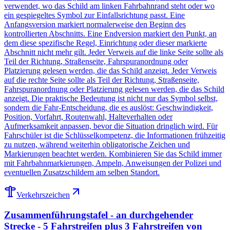
verwendet, wo das Schild am linken Fahrbahnrand steht oder wo
ein gespiegeltes Symbol zur Einfallsrichtung passt. Eine
Anfangsversion markiert normalerweise den Beginn des
kontrollierten Abschnitts. Eine Endversion markiert den Punkt, an
dem diese spezifische Regel, Einrichtung oder dieser markierte
Abschnitt nicht mehr gilt. Jeder Verweis auf die linke Seite sollte als
Teil der Richtung, Straßenseite, Fahrspuranordnung oder
Platzierung gelesen werden, die das Schild anzeigt. Jeder Verweis
auf die rechte Seite sollte als Teil der Richtung, Straßenseite,
Fahrspuranordnung oder Platzierung gelesen werden, die das Schild
anzeigt. Die praktische Bedeutung ist nicht nur das Symbol selbst,
sondern die Fahr-Entscheidung, die es auslöst: Geschwindigkeit,
Position, Vorfahrt, Routenwahl, Halteverhalten oder
Aufmerksamkeit anpassen, bevor die Situation dringlich wird. Für
Fahrschüler ist die Schlüsselkompetenz, die Informationen frühzeitig
zu nutzen, während weiterhin obligatorische Zeichen und
Markierungen beachtet werden. Kombinieren Sie das Schild immer
mit Fahrbahnmarkierungen, Ampeln, Anweisungen der Polizei und
eventuellen Zusatzschildern am selben Standort.
Verkehrszeichen
Zusammenführungstafel - an durchgehender
Strecke - 5 Fahrstreifen plus 3 Fahrstreifen von