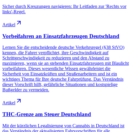
Sicher durch Kreuzungen navigieren: Ihr Leitfaden zur 'Rechts vor
links'-Regel.
Artikel
Vorbeifahren an Einsatzfahrzeugen Deutschland
Lernen Sie die entscheidende deutsche Verkehrsregel (§38 StVO)
kennen, die Fahrer verpflichtet, ihre Geschwindigkeit auf
Schrittgeschwindigkeit zu reduzieren und den Abstand zu
maximieren, wenn sie an stehenden Einsatzfahrzeugen mit Blaulicht
vorbeifahren. Dieses wesentliche Wissen gewährleistet die
Sicherheit von Einsatzkräften und Straßenarbeitern und ist ein
wichtiges Thema für Ihre deutsche Fahrprüfung. Das Verständnis
dieser Vorschrift hilft, gefährliche Situationen und kostspielige
Bußgelder zu vermeiden.
Artikel
THC-Grenze am Steuer Deutschland
Mit der kürzlichen Legalisierung von Cannabis in Deutschland ist
das Verständnis der aktualisierten Fahrvorschriften für alle