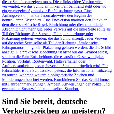
dieser Seite her anzeigen muss. Diese linksseitige Version wird
verwendet, wo das Schild am linken Fahrbahnrand steht oder wo
ein gespiegeltes Symbol zur Einfallsrichtung passt. Eine
Anfangsversion markiert normalerweise den Beginn des
kontrollierten Abschnitts. Eine Endversion markiert den Punkt, an
dem diese spezifische Regel, Einrichtung oder dieser markierte
Abschnitt nicht mehr gilt. Jeder Verweis auf die linke Seite sollte als
Teil der Richtung, Straßenseite, Fahrspuranordnung oder
Platzierung gelesen werden, die das Schild anzeigt. Jeder Verweis
auf die rechte Seite sollte als Teil der Richtung, Straßenseite,
Fahrspuranordnung oder Platzierung gelesen werden, die das Schild
anzeigt. Die praktische Bedeutung ist nicht nur das Symbol selbst,
sondern die Fahr-Entscheidung, die es auslöst: Geschwindigkeit,
Position, Vorfahrt, Routenwahl, Halteverhalten oder
Aufmerksamkeit anpassen, bevor die Situation dringlich wird. Für
Fahrschüler ist die Schlüsselkompetenz, die Informationen frühzeitig
zu nutzen, während weiterhin obligatorische Zeichen und
Markierungen beachtet werden. Kombinieren Sie das Schild immer
mit Fahrbahnmarkierungen, Ampeln, Anweisungen der Polizei und
eventuellen Zusatzschildern am selben Standort.
Sind Sie bereit, deutsche
Verkehrszeichen zu meistern?