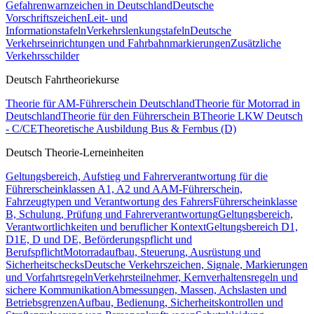
Gefahrenwarnzeichen in Deutschland
Deutsche
Vorschriftszeichen
Leit- und
Informationstafeln
Verkehrslenkungstafeln
Deutsche
Verkehrseinrichtungen und Fahrbahnmarkierungen
Zusätzliche
Verkehrsschilder
Deutsch Fahrtheoriekurse
Theorie für AM-Führerschein Deutschland
Theorie für Motorrad in
Deutschland
Theorie für den Führerschein B
Theorie LKW Deutsch
- C/CE
Theoretische Ausbildung Bus & Fernbus (D)
Deutsch Theorie-Lerneinheiten
Geltungsbereich, Aufstieg und Fahrerverantwortung für die
Führerscheinklassen A1, A2 und A
AM-Führerschein,
Fahrzeugtypen und Verantwortung des Fahrers
Führerscheinklasse
B, Schulung, Prüfung und Fahrerverantwortung
Geltungsbereich,
Verantwortlichkeiten und beruflicher Kontext
Geltungsbereich D1,
D1E, D und DE, Beförderungspflicht und
Berufspflicht
Motorradaufbau, Steuerung, Ausrüstung und
Sicherheitschecks
Deutsche Verkehrszeichen, Signale, Markierungen
und Vorfahrtsregeln
Verkehrsteilnehmer, Kernverhaltensregeln und
sichere Kommunikation
Abmessungen, Massen, Achslasten und
Betriebsgrenzen
Aufbau, Bedienung, Sicherheitskontrollen und