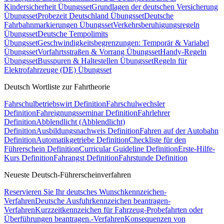
Kindersicherheit Übungsset
Grundlagen der deutschen Versicherung
Übungsset
Probezeit Deutschland Übungsset
Deutsche
Fahrbahnmarkierungen Übungsset
Verkehrsberuhigungsregeln
Übungsset
Deutsche Tempolimits
Übungsset
Geschwindigkeitsbegrenzungen: Temporär & Variabel
Übungsset
Vorfahrtsstraßen & Vorrang Übungsset
Handy-Regeln
Übungsset
Busspuren & Haltestellen Übungsset
Regeln für
Elektrofahrzeuge (DE) Übungsset
Deutsch Wortliste zur Fahrtheorie
Fahrschulbetriebswirt Definition
Fahrschulwechsler
Definition
Fahreignungsseminar Definition
Fahrlehrer
Definition
Abblendlicht (Abblendlicht)
Definition
Ausbildungsnachweis Definition
Fahren auf der Autobahn
Definition
Automatikgetriebe Definition
Checkliste für den
Führerschein Definition
Curricular Guideline Definition
Erste-Hilfe-
Kurs Definition
Fahrangst Definition
Fahrstunde Definition
Neueste Deutsch-Führerscheinverfahren
Reservieren Sie Ihr deutsches Wunschkennzeichen-
Verfahren
Deutsche Ausfuhrkennzeichen beantragen-
Verfahren
Kurzzeitkennzeichen für Fahrzeug-Probefahrten oder
Überführungen beantragen.-Verfahren
Konsequenzen von