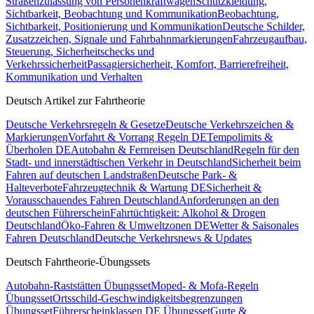
Straßenzulassung von Personenkraftwagen
Schutzkleidung,
Sichtbarkeit, Beobachtung und Kommunikation
Beobachtung,
Sichtbarkeit, Positionierung und Kommunikation
Deutsche Schilder,
Zusatzzeichen, Signale und Fahrbahnmarkierungen
Fahrzeugaufbau,
Steuerung, Sicherheitschecks und
Verkehrssicherheit
Passagiersicherheit, Komfort, Barrierefreiheit,
Kommunikation und Verhalten
Deutsch Artikel zur Fahrtheorie
Deutsche Verkehrsregeln & Gesetze
Deutsche Verkehrszeichen &
Markierungen
Vorfahrt & Vorrang Regeln DE
Tempolimits &
Überholen DE
Autobahn & Fernreisen Deutschland
Regeln für den
Stadt- und innerstädtischen Verkehr in Deutschland
Sicherheit beim
Fahren auf deutschen Landstraßen
Deutsche Park- &
Halteverbote
Fahrzeugtechnik & Wartung DE
Sicherheit &
Vorausschauendes Fahren Deutschland
Anforderungen an den
deutschen Führerschein
Fahrtüchtigkeit: Alkohol & Drogen
Deutschland
Öko-Fahren & Umweltzonen DE
Wetter & Saisonales
Fahren Deutschland
Deutsche Verkehrsnews & Updates
Deutsch Fahrtheorie-Übungssets
Autobahn-Raststätten Übungsset
Moped- & Mofa-Regeln
Übungsset
Ortsschild-Geschwindigkeitsbegrenzungen
Übungsset
Führerscheinklassen DE Übungsset
Gurte &