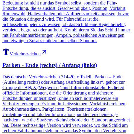
Bedeutung ist nicht nur das Symbol selbst, sondern die Fahr-
Entscheidung, die es auslöst: Geschwindigkeit, Position, Vorfahrt,
Routenwahl, Halteverhalten oder Aufmerksamkeit anpassen, bevor
die Situation dringend wird. Für Fahrschüler ist die
Schlüsselkompetenz zu wissen, ob das Schild eine Regel befiehlt,
verbietet, begrenzt oder aufhebt. Kombinieren Sie das Schild immer
mit Fahrbahnmarkierungen, Ampeln, polizeilichen Anweisungen
und etwaigen Zusatzschildern am selben Standort.
Verkehrszeichen
Parken - Ende (rechts) / Anfang (links)
Das deutsche Verkehrszeichen 314-20, offiziell „Parken – Ende
(Aufstellung rechts) oder Anfang (Aufstellung links)“, gehört zur
Gruppe der સૂચક (Wegweiser) und Informationstafeln. Es liefert
offizielle Informationen, die die Orientierung und sicherere
Entscheidungen unterstützen, ohne an sich normalerweise ein
Verbot zu erzeugen. Es kann in Leitsystemen, Vorfahrtsbereichen,
Autobahnraststätten, Parkplätzen, Touristenattraktionen,
Umleitungen und lokalen Informationspunkten erscheinen, je
nachdem, wie die Straßenverkehrsbehörde den Standort angeordnet
hat. Diese rechtsseitige Version wird verwendet, wo das Schild am
rechten Fahrbahnrand steht oder wo das Symbol den Verkehr von