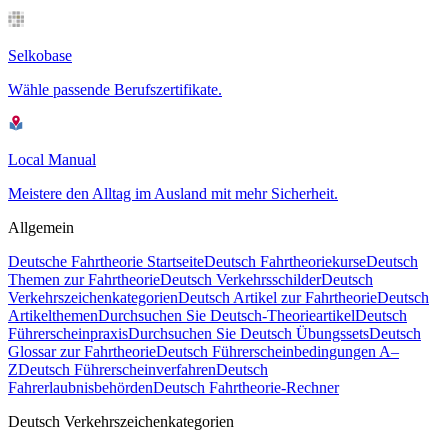
Selkobase
Wähle passende Berufszertifikate.
Local Manual
Meistere den Alltag im Ausland mit mehr Sicherheit.
Allgemein
Deutsche Fahrtheorie Startseite
Deutsch Fahrtheoriekurse
Deutsch
Themen zur Fahrtheorie
Deutsch Verkehrsschilder
Deutsch
Verkehrszeichenkategorien
Deutsch Artikel zur Fahrtheorie
Deutsch
Artikelthemen
Durchsuchen Sie Deutsch-Theorieartikel
Deutsch
Führerscheinpraxis
Durchsuchen Sie Deutsch Übungssets
Deutsch
Glossar zur Fahrtheorie
Deutsch Führerscheinbedingungen A–
Z
Deutsch Führerscheinverfahren
Deutsch
Fahrerlaubnisbehörden
Deutsch Fahrtheorie-Rechner
Deutsch Verkehrszeichenkategorien