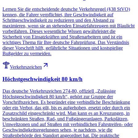
Lernen Sie die entscheidende deutsche Verkehrsregel (§38 StVO)
kennen, die Fahrer verpflichtet, ihre Geschwindigkeit auf
Schrittgeschwindigkeit zu reduzieren und den Abstand zu
maximieren, wenn sie an stehenden Einsatzfahrzeugen mit Blaulicht
vorbeifahren. Dieses wesentliche Wissen gewährleistet die
Sicherheit von Einsatzkräften und Straßenarbeitern und ist ein
wichtiges Thema für Ihre deutsche Fahrprüfung. Das Verständnis
dieser Vorschrift hilft, gefährliche Situationen und kostspielige
Bußgelder zu vermeiden.
Verkehrszeichen
Höchstgeschwindigkeit 80 km/h
Das deutsche Verkehrszeichen 274-80, offiziell „Zulässige
Höchstgeschwindigkeit 80 km/h“, gehört zur Gruppe der
Vorschriftszeichen. Es begründet eine verbindliche Beschränkung
oder ein Verbot, das gilt, bis es aufgehoben, ersetzt oder durch ein
Zusatzschild eingeschränkt wird. Man kann es an Kreuzungen, in
beschränkten Straßen, Rad- und Fußgängeranlagen, Parkplätzen,
Umweltzonen und auf Straßen mit verbindlichen Fahrstreifen- oder
Geschwindigkeitsregelungen sehen, je nachdem, wie die
Straßenbehörde den Standort angeordnet hat. Die praktische