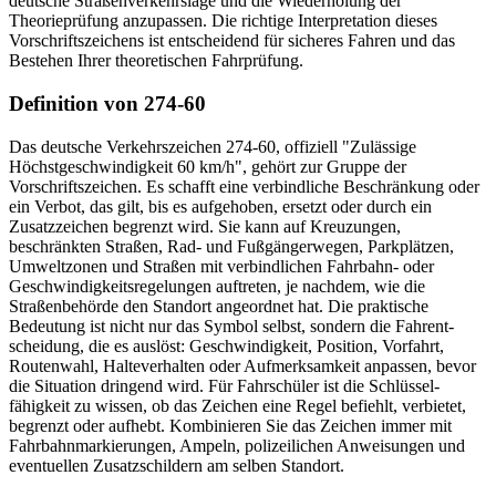
deutsche Straßenverkehrslage und die Wiederholung der
Theorieprüfung anzupassen. Die richtige Interpretation dieses
Vorschriftszeichens ist entscheidend für sicheres Fahren und das
Bestehen Ihrer theoretischen Fahrprüfung.
Definition von 274-60
Das deutsche Verkehrszeichen 274-60, offiziell "Zulässige
Höchstgeschwindigkeit 60 km/h", gehört zur Gruppe der
Vorschriftszeichen. Es schafft eine verbindliche Beschränkung oder
ein Verbot, das gilt, bis es aufgehoben, ersetzt oder durch ein
Zusatzzeichen begrenzt wird. Sie kann auf Kreuzungen,
beschränkten Straßen, Rad- und Fußgängerwegen, Parkplätzen,
Umweltzonen und Straßen mit verbindlichen Fahrbahn- oder
Geschwindigkeitsregelungen auftreten, je nachdem, wie die
Straßenbehörde den Standort angeordnet hat. Die praktische
Bedeutung ist nicht nur das Symbol selbst, sondern die Fahr­ent­
scheidung, die es auslöst: Geschwindigkeit, Position, Vorfahrt,
Routenwahl, Halteverhalten oder Aufmerksamkeit anpassen, bevor
die Situation dringend wird. Für Fahrschüler ist die Schlüssel­
fähigkeit zu wissen, ob das Zeichen eine Regel befiehlt, verbietet,
begrenzt oder aufhebt. Kombinieren Sie das Zeichen immer mit
Fahrbahnmarkierungen, Ampeln, polizeilichen Anweisungen und
eventuellen Zusatzschildern am selben Standort.