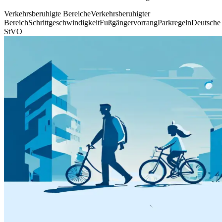
Verkehrsberuhigte Bereiche
Verkehrsberuhigter
Bereich
Schrittgeschwindigkeit
Fußgängervorrang
Parkregeln
Deutsche
StVO