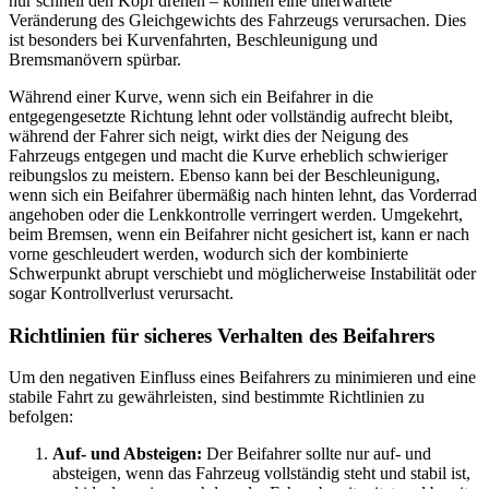
nur schnell den Kopf drehen – können eine unerwartete
Veränderung des Gleichgewichts des Fahrzeugs verursachen. Dies
ist besonders bei Kurvenfahrten, Beschleunigung und
Bremsmanövern spürbar.
Während einer Kurve, wenn sich ein Beifahrer in die
entgegengesetzte Richtung lehnt oder vollständig aufrecht bleibt,
während der Fahrer sich neigt, wirkt dies der Neigung des
Fahrzeugs entgegen und macht die Kurve erheblich schwieriger
reibungslos zu meistern. Ebenso kann bei der Beschleunigung,
wenn sich ein Beifahrer übermäßig nach hinten lehnt, das Vorderrad
angehoben oder die Lenkkontrolle verringert werden. Umgekehrt,
beim Bremsen, wenn ein Beifahrer nicht gesichert ist, kann er nach
vorne geschleudert werden, wodurch sich der kombinierte
Schwerpunkt abrupt verschiebt und möglicherweise Instabilität oder
sogar Kontrollverlust verursacht.
Richtlinien für sicheres Verhalten des Beifahrers
Um den negativen Einfluss eines Beifahrers zu minimieren und eine
stabile Fahrt zu gewährleisten, sind bestimmte Richtlinien zu
befolgen:
Auf- und Absteigen:
Der Beifahrer sollte nur auf- und
absteigen, wenn das Fahrzeug vollständig steht und stabil ist,