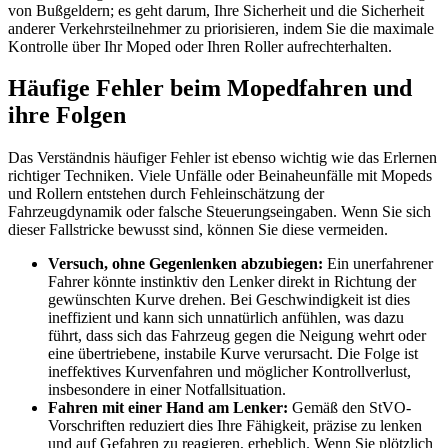
von Bußgeldern; es geht darum, Ihre Sicherheit und die Sicherheit
anderer Verkehrsteilnehmer zu priorisieren, indem Sie die maximale
Kontrolle über Ihr Moped oder Ihren Roller aufrechterhalten.
Häufige Fehler beim Mopedfahren und
ihre Folgen
Das Verständnis häufiger Fehler ist ebenso wichtig wie das Erlernen
richtiger Techniken. Viele Unfälle oder Beinaheunfälle mit Mopeds
und Rollern entstehen durch Fehleinschätzung der
Fahrzeugdynamik oder falsche Steuerungseingaben. Wenn Sie sich
dieser Fallstricke bewusst sind, können Sie diese vermeiden.
Versuch, ohne Gegenlenken abzubiegen:
Ein unerfahrener
Fahrer könnte instinktiv den Lenker direkt in Richtung der
gewünschten Kurve drehen. Bei Geschwindigkeit ist dies
ineffizient und kann sich unnatürlich anfühlen, was dazu
führt, dass sich das Fahrzeug gegen die Neigung wehrt oder
eine übertriebene, instabile Kurve verursacht. Die Folge ist
ineffektives Kurvenfahren und möglicher Kontrollverlust,
insbesondere in einer Notfallsituation.
Fahren mit einer Hand am Lenker:
Gemäß den StVO-
Vorschriften reduziert dies Ihre Fähigkeit, präzise zu lenken
und auf Gefahren zu reagieren, erheblich. Wenn Sie plötzlich