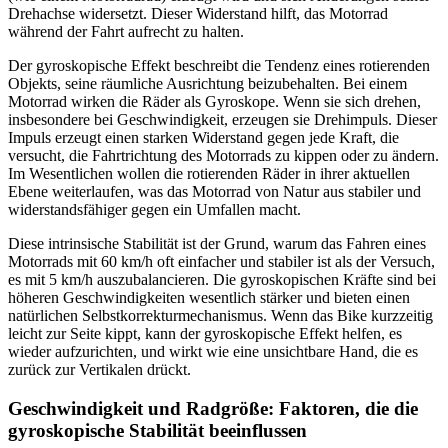
Drehachse widersetzt. Dieser Widerstand hilft, das Motorrad
während der Fahrt aufrecht zu halten.
Der gyroskopische Effekt beschreibt die Tendenz eines rotierenden
Objekts, seine räumliche Ausrichtung beizubehalten. Bei einem
Motorrad wirken die Räder als Gyroskope. Wenn sie sich drehen,
insbesondere bei Geschwindigkeit, erzeugen sie Drehimpuls. Dieser
Impuls erzeugt einen starken Widerstand gegen jede Kraft, die
versucht, die Fahrtrichtung des Motorrads zu kippen oder zu ändern.
Im Wesentlichen wollen die rotierenden Räder in ihrer aktuellen
Ebene weiterlaufen, was das Motorrad von Natur aus stabiler und
widerstandsfähiger gegen ein Umfallen macht.
Diese intrinsische Stabilität ist der Grund, warum das Fahren eines
Motorrads mit 60 km/h oft einfacher und stabiler ist als der Versuch,
es mit 5 km/h auszubalancieren. Die gyroskopischen Kräfte sind bei
höheren Geschwindigkeiten wesentlich stärker und bieten einen
natürlichen Selbstkorrekturmechanismus. Wenn das Bike kurzzeitig
leicht zur Seite kippt, kann der gyroskopische Effekt helfen, es
wieder aufzurichten, und wirkt wie eine unsichtbare Hand, die es
zurück zur Vertikalen drückt.
Geschwindigkeit und Radgröße: Faktoren, die die
gyroskopische Stabilität beeinflussen