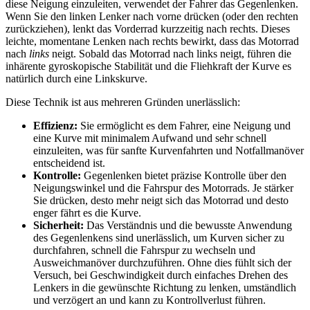
diese Neigung einzuleiten, verwendet der Fahrer das Gegenlenken.
Wenn Sie den linken Lenker nach vorne drücken (oder den rechten
zurückziehen), lenkt das Vorderrad kurzzeitig nach rechts. Dieses
leichte, momentane Lenken nach rechts bewirkt, dass das Motorrad
nach
links
neigt. Sobald das Motorrad nach links neigt, führen die
inhärente gyroskopische Stabilität und die Fliehkraft der Kurve es
natürlich durch eine Linkskurve.
Diese Technik ist aus mehreren Gründen unerlässlich:
Effizienz:
Sie ermöglicht es dem Fahrer, eine Neigung und
eine Kurve mit minimalem Aufwand und sehr schnell
einzuleiten, was für sanfte Kurvenfahrten und Notfallmanöver
entscheidend ist.
Kontrolle:
Gegenlenken bietet präzise Kontrolle über den
Neigungswinkel und die Fahrspur des Motorrads. Je stärker
Sie drücken, desto mehr neigt sich das Motorrad und desto
enger fährt es die Kurve.
Sicherheit:
Das Verständnis und die bewusste Anwendung
des Gegenlenkens sind unerlässlich, um Kurven sicher zu
durchfahren, schnell die Fahrspur zu wechseln und
Ausweichmanöver durchzuführen. Ohne dies fühlt sich der
Versuch, bei Geschwindigkeit durch einfaches Drehen des
Lenkers in die gewünschte Richtung zu lenken, umständlich
und verzögert an und kann zu Kontrollverlust führen.