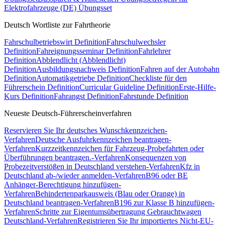
Elektrofahrzeuge (DE) Übungsset
Deutsch Wortliste zur Fahrtheorie
Fahrschulbetriebswirt Definition
Fahrschulwechsler
Definition
Fahreignungsseminar Definition
Fahrlehrer
Definition
Abblendlicht (Abblendlicht)
Definition
Ausbildungsnachweis Definition
Fahren auf der Autobahn
Definition
Automatikgetriebe Definition
Checkliste für den
Führerschein Definition
Curricular Guideline Definition
Erste-Hilfe-
Kurs Definition
Fahrangst Definition
Fahrstunde Definition
Neueste Deutsch-Führerscheinverfahren
Reservieren Sie Ihr deutsches Wunschkennzeichen-
Verfahren
Deutsche Ausfuhrkennzeichen beantragen-
Verfahren
Kurzzeitkennzeichen für Fahrzeug-Probefahrten oder
Überführungen beantragen.-Verfahren
Konsequenzen von
Probezeitverstößen in Deutschland verstehen-Verfahren
Kfz in
Deutschland ab-/wieder anmelden-Verfahren
B96 oder BE
Anhänger-Berechtigung hinzufügen-
Verfahren
Behindertenparkausweis (Blau oder Orange) in
Deutschland beantragen-Verfahren
B196 zur Klasse B hinzufügen-
Verfahren
Schritte zur Eigentumsübertragung Gebrauchtwagen
Deutschland-Verfahren
Registrieren Sie Ihr importiertes Nicht-EU-