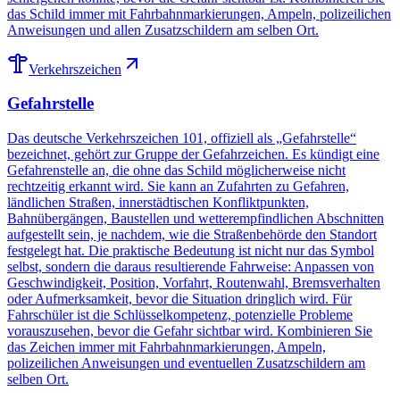
das Schild immer mit Fahrbahnmarkierungen, Ampeln, polizeilichen
Anweisungen und allen Zusatzschildern am selben Ort.
Verkehrszeichen
Gefahrstelle
Das deutsche Verkehrszeichen 101, offiziell als „Gefahrstelle“
bezeichnet, gehört zur Gruppe der Gefahrzeichen. Es kündigt eine
Gefahrenstelle an, die ohne das Schild möglicherweise nicht
rechtzeitig erkannt wird. Sie kann an Zufahrten zu Gefahren,
ländlichen Straßen, innerstädtischen Konfliktpunkten,
Bahnübergängen, Baustellen und wetterempfindlichen Abschnitten
aufgestellt sein, je nachdem, wie die Straßenbehörde den Standort
festgelegt hat. Die praktische Bedeutung ist nicht nur das Symbol
selbst, sondern die daraus resultierende Fahrweise: Anpassen von
Geschwindigkeit, Position, Vorfahrt, Routenwahl, Bremsverhalten
oder Aufmerksamkeit, bevor die Situation dringlich wird. Für
Fahrschüler ist die Schlüsselkompetenz, potenzielle Probleme
vorauszusehen, bevor die Gefahr sichtbar wird. Kombinieren Sie
das Zeichen immer mit Fahrbahnmarkierungen, Ampeln,
polizeilichen Anweisungen und eventuellen Zusatzschildern am
selben Ort.