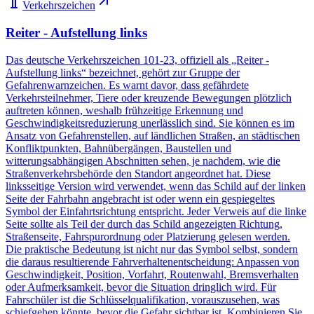
Verkehrszeichen
Reiter - Aufstellung links
Das deutsche Verkehrszeichen 101-23, offiziell als „Reiter -
Aufstellung links“ bezeichnet, gehört zur Gruppe der
Gefahrenwarnzeichen. Es warnt davor, dass gefährdete
Verkehrsteilnehmer, Tiere oder kreuzende Bewegungen plötzlich
auftreten können, weshalb frühzeitige Erkennung und
Geschwindigkeitsreduzierung unerlässlich sind. Sie können es im
Ansatz von Gefahrenstellen, auf ländlichen Straßen, an städtischen
Konfliktpunkten, Bahnübergängen, Baustellen und
witterungsabhängigen Abschnitten sehen, je nachdem, wie die
Straßenverkehrsbehörde den Standort angeordnet hat. Diese
linksseitige Version wird verwendet, wenn das Schild auf der linken
Seite der Fahrbahn angebracht ist oder wenn ein gespiegeltes
Symbol der Einfahrtsrichtung entspricht. Jeder Verweis auf die linke
Seite sollte als Teil der durch das Schild angezeigten Richtung,
Straßenseite, Fahrspurordnung oder Platzierung gelesen werden.
Die praktische Bedeutung ist nicht nur das Symbol selbst, sondern
die daraus resultierende Fahrverhaltenentscheidung: Anpassen von
Geschwindigkeit, Position, Vorfahrt, Routenwahl, Bremsverhalten
oder Aufmerksamkeit, bevor die Situation dringlich wird. Für
Fahrschüler ist die Schlüsselqualifikation, vorauszusehen, was
schiefgehen könnte, bevor die Gefahr sichtbar ist. Kombinieren Sie