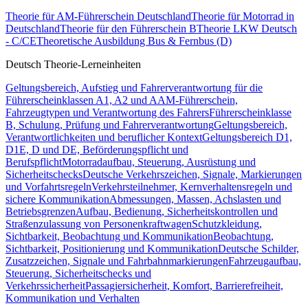
Theorie für AM-Führerschein Deutschland
Theorie für Motorrad in
Deutschland
Theorie für den Führerschein B
Theorie LKW Deutsch
- C/CE
Theoretische Ausbildung Bus & Fernbus (D)
Deutsch Theorie-Lerneinheiten
Geltungsbereich, Aufstieg und Fahrerverantwortung für die
Führerscheinklassen A1, A2 und A
AM-Führerschein,
Fahrzeugtypen und Verantwortung des Fahrers
Führerscheinklasse
B, Schulung, Prüfung und Fahrerverantwortung
Geltungsbereich,
Verantwortlichkeiten und beruflicher Kontext
Geltungsbereich D1,
D1E, D und DE, Beförderungspflicht und
Berufspflicht
Motorradaufbau, Steuerung, Ausrüstung und
Sicherheitschecks
Deutsche Verkehrszeichen, Signale, Markierungen
und Vorfahrtsregeln
Verkehrsteilnehmer, Kernverhaltensregeln und
sichere Kommunikation
Abmessungen, Massen, Achslasten und
Betriebsgrenzen
Aufbau, Bedienung, Sicherheitskontrollen und
Straßenzulassung von Personenkraftwagen
Schutzkleidung,
Sichtbarkeit, Beobachtung und Kommunikation
Beobachtung,
Sichtbarkeit, Positionierung und Kommunikation
Deutsche Schilder,
Zusatzzeichen, Signale und Fahrbahnmarkierungen
Fahrzeugaufbau,
Steuerung, Sicherheitschecks und
Verkehrssicherheit
Passagiersicherheit, Komfort, Barrierefreiheit,
Kommunikation und Verhalten