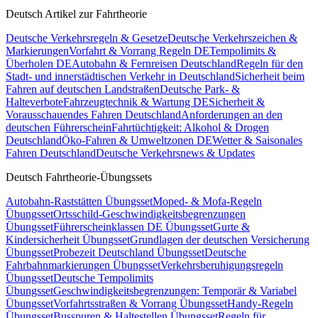
Deutsch Artikel zur Fahrtheorie
Deutsche Verkehrsregeln & Gesetze
Deutsche Verkehrszeichen &
Markierungen
Vorfahrt & Vorrang Regeln DE
Tempolimits &
Überholen DE
Autobahn & Fernreisen Deutschland
Regeln für den
Stadt- und innerstädtischen Verkehr in Deutschland
Sicherheit beim
Fahren auf deutschen Landstraßen
Deutsche Park- &
Halteverbote
Fahrzeugtechnik & Wartung DE
Sicherheit &
Vorausschauendes Fahren Deutschland
Anforderungen an den
deutschen Führerschein
Fahrtüchtigkeit: Alkohol & Drogen
Deutschland
Öko-Fahren & Umweltzonen DE
Wetter & Saisonales
Fahren Deutschland
Deutsche Verkehrsnews & Updates
Deutsch Fahrtheorie-Übungssets
Autobahn-Raststätten Übungsset
Moped- & Mofa-Regeln
Übungsset
Ortsschild-Geschwindigkeitsbegrenzungen
Übungsset
Führerscheinklassen DE Übungsset
Gurte &
Kindersicherheit Übungsset
Grundlagen der deutschen Versicherung
Übungsset
Probezeit Deutschland Übungsset
Deutsche
Fahrbahnmarkierungen Übungsset
Verkehrsberuhigungsregeln
Übungsset
Deutsche Tempolimits
Übungsset
Geschwindigkeitsbegrenzungen: Temporär & Variabel
Übungsset
Vorfahrtsstraßen & Vorrang Übungsset
Handy-Regeln
Übungsset
Busspuren & Haltestellen Übungsset
Regeln für