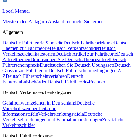
Local Manual
Meistere den Alltag im Ausland mit mehr Sicherheit.
Allgemein
Deutsche Fahrtheorie Startseite
Deutsch Fahrtheoriekurse
Deutsch
Themen zur Fahrtheorie
Deutsch Verkehrsschilder
Deutsch
Verkehrszeichenkategorien
Deutsch Artikel zur Fahrtheorie
Deutsch
Artikelthemen
Durchsuchen Sie Deutsch-Theorieartikel
Deutsch
Führerscheinpraxis
Durchsuchen Sie Deutsch Übungssets
Deutsch
Glossar zur Fahrtheorie
Deutsch Führerscheinbedingungen A–
Z
Deutsch Führerscheinverfahren
Deutsch
Fahrerlaubnisbehörden
Deutsch Fahrtheorie-Rechner
Deutsch Verkehrszeichenkategorien
Gefahrenwarnzeichen in Deutschland
Deutsche
Vorschriftszeichen
Leit- und
Informationstafeln
Verkehrslenkungstafeln
Deutsche
Verkehrseinrichtungen und Fahrbahnmarkierungen
Zusätzliche
Verkehrsschilder
Deutsch Fahrtheoriekurse