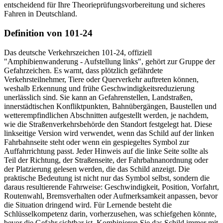
entscheidend für Ihre Theorieprüfungsvorbereitung und sicheres
Fahren in Deutschland.
Definition von 101-24
Das deutsche Verkehrszeichen 101-24, offiziell
"Amphibienwanderung - Aufstellung links", gehört zur Gruppe der
Gefahrzeichen. Es warnt, dass plötzlich gefährdete
Verkehrsteilnehmer, Tiere oder Querverkehr auftreten können,
weshalb Erkennung und frühe Geschwindigkeitsreduzierung
unerlässlich sind. Sie kann an Gefahrenstellen, Landstraßen,
innerstädtischen Konfliktpunkten, Bahnübergängen, Baustellen und
wetterempfindlichen Abschnitten aufgestellt werden, je nachdem,
wie die Straßenverkehrsbehörde den Standort festgelegt hat. Diese
linkseitige Version wird verwendet, wenn das Schild auf der linken
Fahrbahnseite steht oder wenn ein gespiegeltes Symbol zur
Auffahrrichtung passt. Jeder Hinweis auf die linke Seite sollte als
Teil der Richtung, der Straßenseite, der Fahrbahnanordnung oder
der Platzierung gelesen werden, die das Schild anzeigt. Die
praktische Bedeutung ist nicht nur das Symbol selbst, sondern die
daraus resultierende Fahrweise: Geschwindigkeit, Position, Vorfahrt,
Routenwahl, Bremsverhalten oder Aufmerksamkeit anpassen, bevor
die Situation dringend wird. Für Lernende besteht die
Schlüsselkompetenz darin, vorherzusehen, was schiefgehen könnte,
bevor die Gefahr sichtbar ist. Kombinieren Sie das Schild immer mit