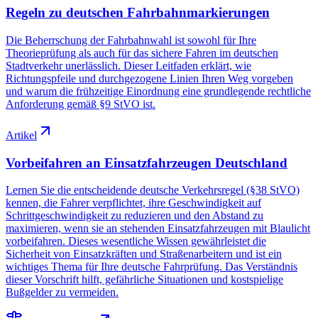
Regeln zu deutschen Fahrbahnmarkierungen
Die Beherrschung der Fahrbahnwahl ist sowohl für Ihre
Theorieprüfung als auch für das sichere Fahren im deutschen
Stadtverkehr unerlässlich. Dieser Leitfaden erklärt, wie
Richtungspfeile und durchgezogene Linien Ihren Weg vorgeben
und warum die frühzeitige Einordnung eine grundlegende rechtliche
Anforderung gemäß §9 StVO ist.
Artikel
Vorbeifahren an Einsatzfahrzeugen Deutschland
Lernen Sie die entscheidende deutsche Verkehrsregel (§38 StVO)
kennen, die Fahrer verpflichtet, ihre Geschwindigkeit auf
Schrittgeschwindigkeit zu reduzieren und den Abstand zu
maximieren, wenn sie an stehenden Einsatzfahrzeugen mit Blaulicht
vorbeifahren. Dieses wesentliche Wissen gewährleistet die
Sicherheit von Einsatzkräften und Straßenarbeitern und ist ein
wichtiges Thema für Ihre deutsche Fahrprüfung. Das Verständnis
dieser Vorschrift hilft, gefährliche Situationen und kostspielige
Bußgelder zu vermeiden.