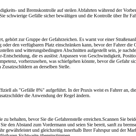
igkeits- und Bremskontrolle auf steilen Abfahrten während der Vorbere
 Sie schwierige Gefälle sicher bewältigen und die Kontrolle über Ihr F
et, gehört zur Gruppe der Gefahrzeichen. Es warnt vor einer Straßenan
g oder den verfügbaren Platz einschränken kann, bevor der Fahrer die G
tellen und witterungsbedingten Abschnitten aufgestellt sein, je nachde
ahr-Entscheidung, die es auslöst: Anpassen von Geschwindigkeit, Posit
lkompetenz, vorherzusehen, was schiefgehen könnte, bevor die Gefahr s
usatzschildern an derselben Stelle.
iell als "Gefälle 8%" aufgeführt. In der Praxis weist es Fahrer an, die
usatzschilder die Anwendung der Regel ändern.
e zu behalten, bevor Sie die Gefahrenstelle erreichen.
Scannen Sie beide
Sie den Abstand zum Vordermann und seien Sie bereit, sanft zu bremsen
hr gewährleistet und gleichzeitig innerhalb Ihrer Fahrspur und der Mar
rfügbaren Sichtweite übereinstimmen.