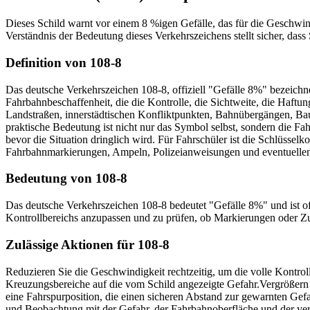
Dieses Schild warnt vor einem 8 %igen Gefälle, das für die Geschwind
Verständnis der Bedeutung dieses Verkehrszeichens stellt sicher, dass
Definition von 108-8
Das deutsche Verkehrszeichen 108-8, offiziell "Gefälle 8%" bezeichn
Fahrbahnbeschaffenheit, die die Kontrolle, die Sichtweite, die Haftun
Landstraßen, innerstädtischen Konfliktpunkten, Bahnübergängen, Baus
praktische Bedeutung ist nicht nur das Symbol selbst, sondern die F
bevor die Situation dringlich wird. Für Fahrschüler ist die Schlüsse
Fahrbahnmarkierungen, Ampeln, Polizeianweisungen und eventuellen Z
Bedeutung von 108-8
Das deutsche Verkehrszeichen 108-8 bedeutet "Gefälle 8%" und ist offiz
Kontrollbereichs anzupassen und zu prüfen, ob Markierungen oder Z
Zulässige Aktionen für 108-8
Reduzieren Sie die Geschwindigkeit rechtzeitig, um die volle Kontroll
Kreuzungsbereiche auf die vom Schild angezeigte Gefahr.
Vergrößern 
eine Fahrspurposition, die einen sicheren Abstand zur gewarnten Gefa
und Beobachtung mit der Gefahr, der Fahrbahnoberfläche und der ve