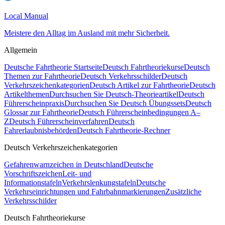
Local Manual
Meistere den Alltag im Ausland mit mehr Sicherheit.
Allgemein
Deutsche Fahrtheorie Startseite
Deutsch Fahrtheoriekurse
Deutsch
Themen zur Fahrtheorie
Deutsch Verkehrsschilder
Deutsch
Verkehrszeichenkategorien
Deutsch Artikel zur Fahrtheorie
Deutsch
Artikelthemen
Durchsuchen Sie Deutsch-Theorieartikel
Deutsch
Führerscheinpraxis
Durchsuchen Sie Deutsch Übungssets
Deutsch
Glossar zur Fahrtheorie
Deutsch Führerscheinbedingungen A–
Z
Deutsch Führerscheinverfahren
Deutsch
Fahrerlaubnisbehörden
Deutsch Fahrtheorie-Rechner
Deutsch Verkehrszeichenkategorien
Gefahrenwarnzeichen in Deutschland
Deutsche
Vorschriftszeichen
Leit- und
Informationstafeln
Verkehrslenkungstafeln
Deutsche
Verkehrseinrichtungen und Fahrbahnmarkierungen
Zusätzliche
Verkehrsschilder
Deutsch Fahrtheoriekurse