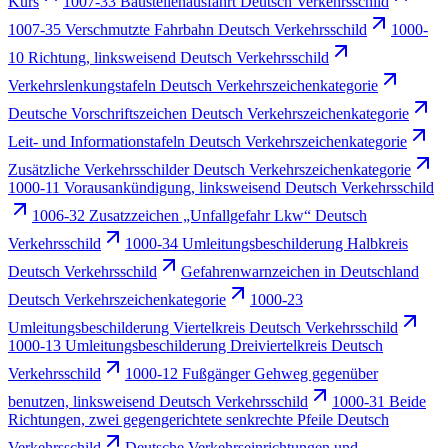
Kurs
1007-33 Baustellenausfahrt Deutsch Verkehrsschild
1007-35 Verschmutzte Fahrbahn Deutsch Verkehrsschild
1000-
10 Richtung, linksweisend Deutsch Verkehrsschild
Verkehrslenkungstafeln Deutsch Verkehrszeichenkategorie
Deutsche Vorschriftszeichen Deutsch Verkehrszeichenkategorie
Leit- und Informationstafeln Deutsch Verkehrszeichenkategorie
Zusätzliche Verkehrsschilder Deutsch Verkehrszeichenkategorie
1000-11 Vorausankündigung, linksweisend Deutsch Verkehrsschild
1006-32 Zusatzzeichen „Unfallgefahr Lkw“ Deutsch
Verkehrsschild
1000-34 Umleitungsbeschilderung Halbkreis
Deutsch Verkehrsschild
Gefahrenwarnzeichen in Deutschland
Deutsch Verkehrszeichenkategorie
1000-23
Umleitungsbeschilderung Viertelkreis Deutsch Verkehrsschild
1000-13 Umleitungsbeschilderung Dreiviertelkreis Deutsch
Verkehrsschild
1000-12 Fußgänger Gehweg gegenüber
benutzen, linksweisend Deutsch Verkehrsschild
1000-31 Beide
Richtungen, zwei gegengerichtete senkrechte Pfeile Deutsch
Verkehrsschild
Deutsche Verkehrseinrichtungen und