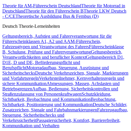
Theorie für AM-Führerschein Deutschland
Theorie für Motorrad in
Deutschland
Theorie für den Führerschein B
Theorie LKW Deutsch
- C/CE
Theoretische Ausbildung Bus & Fernbus (D)
Deutsch Theorie-Lerneinheiten
Geltungsbereich, Aufstieg und Fahrerverantwortung für die
Führerscheinklassen A1, A2 und A
AM-Führerschein,
Fahrzeugtypen und Verantwortung des Fahrers
Führerscheinklasse
B, Schulung, Prüfung und Fahrerverantwortung
Geltungsbereich,
Verantwortlichkeiten und beruflicher Kontext
Geltungsbereich D1,
D1E, D und DE, Beförderungspflicht und
Berufspflicht
Motorradaufbau, Steuerung, Ausrüstung und
Sicherheitschecks
Deutsche Verkehrszeichen, Signale, Markierungen
und Vorfahrtsregeln
Verkehrsteilnehmer, Kernverhaltensregeln und
sichere Kommunikation
Abmessungen, Massen, Achslasten und
Betriebsgrenzen
Aufbau, Bedienung, Sicherheitskontrollen und
Straßenzulassung von Personenkraftwagen
Schutzkleidung,
Sichtbarkeit, Beobachtung und Kommunikation
Beobachtung,
Sichtbarkeit, Positionierung und Kommunikation
Deutsche Schilder,
Zusatzzeichen, Signale und Fahrbahnmarkierungen
Fahrzeugaufbau,
Steuerung, Sicherheitschecks und
Verkehrssicherheit
Passagiersicherheit, Komfort, Barrierefreiheit,
Kommunikation und Verhalten