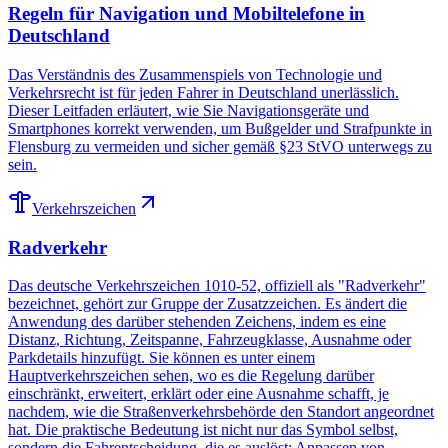
Regeln für Navigation und Mobiltelefone in
Deutschland
Das Verständnis des Zusammenspiels von Technologie und
Verkehrsrecht ist für jeden Fahrer in Deutschland unerlässlich.
Dieser Leitfaden erläutert, wie Sie Navigationsgeräte und
Smartphones korrekt verwenden, um Bußgelder und Strafpunkte in
Flensburg zu vermeiden und sicher gemäß §23 StVO unterwegs zu
sein.
Verkehrszeichen
Radverkehr
Das deutsche Verkehrszeichen 1010-52, offiziell als "Radverkehr"
bezeichnet, gehört zur Gruppe der Zusatzzeichen. Es ändert die
Anwendung des darüber stehenden Zeichens, indem es eine
Distanz, Richtung, Zeitspanne, Fahrzeugklasse, Ausnahme oder
Parkdetails hinzufügt. Sie können es unter einem
Hauptverkehrszeichen sehen, wo es die Regelung darüber
einschränkt, erweitert, erklärt oder eine Ausnahme schafft, je
nachdem, wie die Straßenverkehrsbehörde den Standort angeordnet
hat. Die praktische Bedeutung ist nicht nur das Symbol selbst,
sondern die Fahr­ent­schei­dung, die es auslöst: Anpassen von