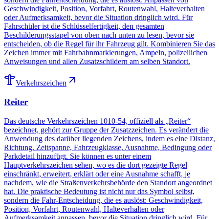
Geschwindigkeit, Position, Vorfahrt, Routenwahl, Halte­ver­hal­ten
oder Aufmerksamkeit, bevor die Situation dringlich wird. Für
Fahrschüler ist die Schlüsselfertigkeit, den gesamten
Beschilderungsstapel von oben nach unten zu lesen, bevor sie
entscheiden, ob die Regel für ihr Fahrzeug gilt. Kombinieren Sie das
Zeichen immer mit Fahrbahnmarkierungen, Ampeln, polizeilichen
Anweisungen und allen Zusatzschildern am selben Standort.
Verkehrszeichen
Reiter
Das deutsche Verkehrszeichen 1010-54, offiziell als „Reiter“
bezeichnet, gehört zur Gruppe der Zusatzzeichen. Es verändert die
Anwendung des darüber liegenden Zeichens, indem es eine Distanz,
Richtung, Zeitspanne, Fahrzeugklasse, Ausnahme, Bedingung oder
Parkdetail hinzufügt. Sie können es unter einem
Hauptverkehrszeichen sehen, wo es die dort gezeigte Regel
einschränkt, erweitert, erklärt oder eine Ausnahme schafft, je
nachdem, wie die Straßenverkehrsbehörde den Standort angeordnet
hat. Die praktische Bedeutung ist nicht nur das Symbol selbst,
sondern die Fahr-Entscheidung, die es auslöst: Geschwindigkeit,
Position, Vorfahrt, Routenwahl, Halteverhalten oder
Aufmerksamkeit anpassen, bevor die Situation dringlich wird. Für