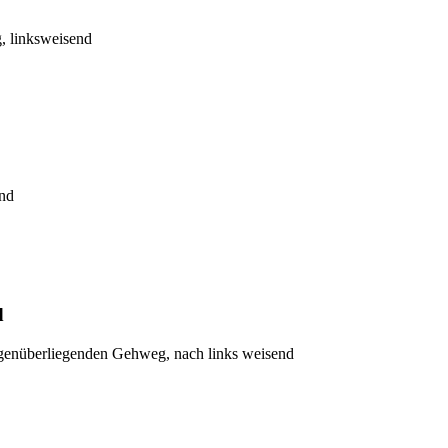
, linksweisend
end
d
genüberliegenden Gehweg, nach links weisend