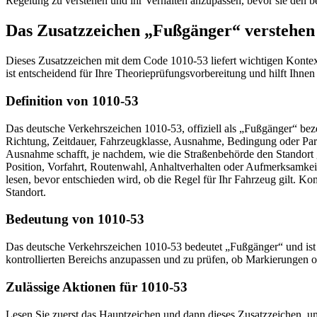
Regelung zu verstehen und ihr Verhalten anzupassen, bevor sie den be
Das Zusatzzeichen „Fußgänger“ verstehen
Dieses Zusatzzeichen mit dem Code 1010-53 liefert wichtigen Konte
ist entscheidend für Ihre Theorieprüfungsvorbereitung und hilft Ihnen
Definition von 1010-53
Das deutsche Verkehrszeichen 1010-53, offiziell als „Fußgänger“ be
Richtung, Zeitdauer, Fahrzeugklasse, Ausnahme, Bedingung oder Parkd
Ausnahme schafft, je nachdem, wie die Straßenbehörde den Standort ges
Position, Vorfahrt, Routenwahl, Anhalt­ver­halten oder Aufmerksamkeit
lesen, bevor entschieden wird, ob die Regel für Ihr Fahrzeug gilt.
Standort.
Bedeutung von 1010-53
Das deutsche Verkehrszeichen 1010-53 bedeutet „Fußgänger“ und ist offi
kontrollierten Bereichs anzupassen und zu prüfen, ob Markierungen
Zulässige Aktionen für 1010-53
Lesen Sie zuerst das Hauptzeichen und dann dieses Zusatzzeichen, u