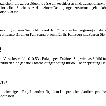
zeichen, um zu bestätigen, ob Sie eingeschlossen sind, ausgenommen si
en im selben Zeichensatz, da mehrere Bedingungen zusammen gelten kö
ion klar ist.
er an.
Ignorieren Sie nicht die auf dem Zusatzzeichen angezeigte Fahrze
Ausnahme für einen Fahrzeugtyp auch für Ihr Fahrzeug gilt.
Fahren Sie 
Q
m Verkehrsschild 1010-53 - Fußgänger. Erfahren Sie, wie das Schild funk
erstützen eine genaue Entscheidungsfindung für die Theorieprüfung De
53)?
lt keine eigene Regel, sondern fügt dem Hauptzeichen darüber spezifis
difiziert.