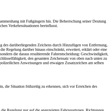
Zusammenhang mit Fußgängern hin. Die Beherrschung seiner Deutung
chen Verkehrssituationen beeinflusst.
ung des darüberliegenden Zeichens durch Hinzufügen von Entfernung,
e Regelung darüber hinaus einschränkt, erweitert, erklärt oder eine
ondern die daraus resultierende Fahr­ent­schei­dung: Geschwindigkeit,
 Schlüssel­fähigkeit, den gesamten Zeichensatz von oben nach unten zu
, polizeilichen Anweisungen und etwaigen Zusatzzeichen am selben
n, die Situation frühzeitig zu erkennen, sich vor Erreichen des
die Regelung nur auf die angezeigten Fahrzeugtypen, Richtungen,