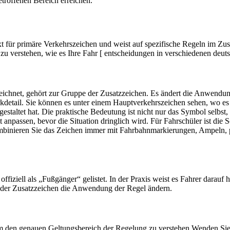
troffenen Bereich erreichen.
xt für primäre Verkehrszeichen und weist auf spezifische Regeln im 
 zu verstehen, wie es Ihre Fahr [ entscheidungen in verschiedenen deuts
zeichnet, gehört zur Gruppe der Zusatzzeichen. Es ändert die Anwend
etail. Sie können es unter einem Hauptverkehrszeichen sehen, wo es di
taltet hat. Die praktische Bedeutung ist nicht nur das Symbol selbst, s
 anpassen, bevor die Situation dringlich wird. Für Fahrschüler ist die
 Kombinieren Sie das Zeichen immer mit Fahrbahnmarkierungen, Ampeln
ziell als „Fußgänger“ gelistet. In der Praxis weist es Fahrer darauf hi
 oder Zusatzzeichen die Anwendung der Regel ändern.
m den genauen Geltungsbereich der Regelung zu verstehen.
Wenden Sie 