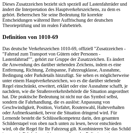
Dieses Zusatzzeichen bezieht sich speziell auf Lastenfahrräder und
ändert die Interpretation des Hauptverkehrszeichens, zu dem es
gehört. Beherrschen Sie seine Bedeutung für korrekte
Entscheidungen während Ihrer Auffrischung der deutschen
Theorieprüfung und im realen Fahrbetrieb.
Definition von 1010-69
Das deutsche Verkehrszeichen 1010-69, offiziell "Zusatzzeichen -
"Fahrrad zum Transport von Gütern oder Personen -
Lastenfahrrad"", gehört zur Gruppe der Zusatzzeichen. Es ändert
die Anwendung des darüber stehenden Zeichens, indem es eine
Entfernung, Richtung, Zeitspanne, Fahrzeugklasse, Ausnahme,
Bedingung oder Parkdetails hinzufügt. Sie sehen es möglicherweise
unter einem Hauptverkehrszeichen, wo es die darüber stehende
Regel einschränkt, erweitert, erklärt oder eine Ausnahme schafft, je
nachdem, wie die Straßenverkehrsbehörde die Situation angeordnet
hat. Die praktische Bedeutung ist nicht nur das Symbol selbst,
sondern die Fahrhandlung, die es auslöst: Anpassung von
Geschwindigkeit, Position, Vorfahrt, Routenwahl, Halteverhalten
oder Aufmerksamkeit, bevor die Situation dringend wird. Für
Lernende besteht die Schlüsselkompetenz darin, den gesamten
Schilderstapel von oben nach unten zu lesen, bevor entschieden
wird, ob die Regel für Ihr Fahrzeug gilt. Kombinieren Sie das Schild