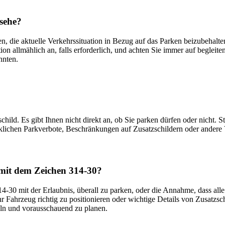
 sehe?
en, die aktuelle Verkehrssituation in Bezug auf das Parken beizubehalte
ion allmählich an, falls erforderlich, und achten Sie immer auf beglei
nnten.
hild. Es gibt Ihnen nicht direkt an, ob Sie parken dürfen oder nicht. St
ücklichen Parkverbote, Beschränkungen auf Zusatzschildern oder andere 
mit dem Zeichen 314-30?
314-30 mit der Erlaubnis, überall zu parken, oder die Annahme, dass al
hr Fahrzeug richtig zu positionieren oder wichtige Details von Zusatz
eln und vorausschauend zu planen.