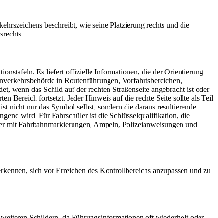
ehrszeichens beschreibt, wie seine Platzierung rechts und die
srechts.
onstafeln. Es liefert offizielle Informationen, die der Orientierung
enverkehrsbehörde in Routenführungen, Vorfahrtsbereichen,
et, wenn das Schild auf der rechten Straßenseite angebracht ist oder
 Bereich fortsetzt. Jeder Hinweis auf die rechte Seite sollte als Teil
st nicht nur das Symbol selbst, sondern die daraus resultierende
end wird. Für Fahrschüler ist die Schlüsselqualifikation, die
immer mit Fahrbahnmarkierungen, Ampeln, Polizeianweisungen und
 erkennen, sich vor Erreichen des Kontrollbereichs anzupassen und zu
weiteren Schildern, da Führungsinformationen oft wiederholt oder