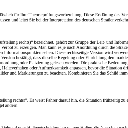
sslich für Ihre Theorieprüfungsvorbereitung. Diese Erklärung des Verk
en und leitet Sie bei der Interpretation des deutschen Straßenverkehr
fstellung rechts)“ bezeichnet, gehört zur Gruppe der Leit- und Informati
n Verbot zu erzeugen. Man kann es je nach Anordnung durch die Straß
en Informationspunkten sehen. Diese rechtsseitige Version wird verwend
rsion bestätigt, dass dieselbe Regelung oder Einrichtung den markierten
nanordnung oder Platzierung gelesen werden. Die praktische Bedeutung i
Halteverhalten oder Aufmerksamkeit anpassen, bevor die Situation dring
 Schilder und Markierungen zu beachten. Kombinieren Sie das Schild 
llung rechts)". Es weist Fahrer darauf hin, die Situation frühzeitig zu
el ändern.
n, Zielwahl oder Halteentscheidung zu planen.
Halten Sie Ausschau nach 