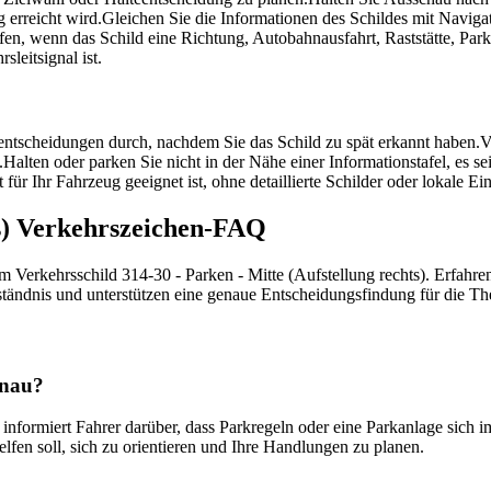
 erreicht wird.
Gleichen Sie die Informationen des Schildes mit Navig
eifen, wenn das Schild eine Richtung, Autobahnausfahrt, Raststätte, Par
leitsignal ist.
tscheidungen durch, nachdem Sie das Schild zu spät erkannt haben.
V
.
Halten oder parken Sie nicht in der Nähe einer Informationstafel, es s
 für Ihr Fahrzeug geeignet ist, ohne detaillierte Schilder oder lokale E
ts) Verkehrszeichen-FAQ
m Verkehrsschild 314-30 - Parken - Mitte (Aufstellung rechts). Erfahren
erständnis und unterstützen eine genaue Entscheidungsfindung für die T
enau?
 informiert Fahrer darüber, dass Parkregeln oder eine Parkanlage sich i
helfen soll, sich zu orientieren und Ihre Handlungen zu planen.