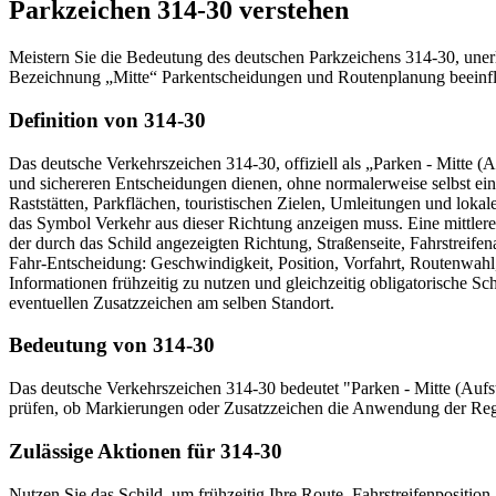
Parkzeichen 314-30 verstehen
Meistern Sie die Bedeutung des deutschen Parkzeichens 314-30, unerlä
Bezeichnung „Mitte“ Parkentscheidungen und Routenplanung beeinfluss
Definition von 314-30
Das deutsche Verkehrszeichen 314-30, offiziell als „Parken - Mitte (Au
und sichereren Entscheidungen dienen, ohne normalerweise selbst ei
Raststätten, Parkflächen, touristischen Zielen, Umleitungen und lokal
das Symbol Verkehr aus dieser Richtung anzeigen muss. Eine mittlere Ve
der durch das Schild angezeigten Richtung, Straßenseite, Fahrstreife
Fahr-Entscheidung: Geschwindigkeit, Position, Vorfahrt, Routenwahl, 
Informationen frühzeitig zu nutzen und gleichzeitig obligatorische
eventuellen Zusatzzeichen am selben Standort.
Bedeutung von 314-30
Das deutsche Verkehrszeichen 314-30 bedeutet "Parken - Mitte (Aufste
prüfen, ob Markierungen oder Zusatzzeichen die Anwendung der Reg
Zulässige Aktionen für 314-30
Nutzen Sie das Schild, um frühzeitig Ihre Route, Fahrstreifenpositio