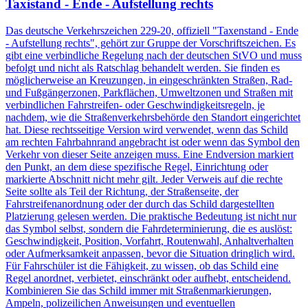
Taxistand - Ende - Aufstellung rechts
Das deutsche Verkehrszeichen 229-20, offiziell "Taxenstand - Ende
- Aufstellung rechts", gehört zur Gruppe der Vorschriftszeichen. Es
gibt eine verbindliche Regelung nach der deutschen StVO und muss
befolgt und nicht als Ratschlag behandelt werden. Sie finden es
möglicherweise an Kreuzungen, in eingeschränkten Straßen, Rad-
und Fußgängerzonen, Parkflächen, Umweltzonen und Straßen mit
verbindlichen Fahrstreifen- oder Geschwindigkeitsregeln, je
nachdem, wie die Straßenverkehrsbehörde den Standort eingerichtet
hat. Diese rechtsseitige Version wird verwendet, wenn das Schild
am rechten Fahrbahnrand angebracht ist oder wenn das Symbol den
Verkehr von dieser Seite anzeigen muss. Eine Endversion markiert
den Punkt, an dem diese spezifische Regel, Einrichtung oder
markierte Abschnitt nicht mehr gilt. Jeder Verweis auf die rechte
Seite sollte als Teil der Richtung, der Straßenseite, der
Fahrstreifenanordnung oder der durch das Schild dargestellten
Platzierung gelesen werden. Die praktische Bedeutung ist nicht nur
das Symbol selbst, sondern die Fahrdeterminierung, die es auslöst:
Geschwindigkeit, Position, Vorfahrt, Routenwahl, Anhaltverhalten
oder Aufmerksamkeit anpassen, bevor die Situation dringlich wird.
Für Fahrschüler ist die Fähigkeit, zu wissen, ob das Schild eine
Regel anordnet, verbietet, einschränkt oder aufhebt, entscheidend.
Kombinieren Sie das Schild immer mit Straßenmarkierungen,
Ampeln, polizeilichen Anweisungen und eventuellen