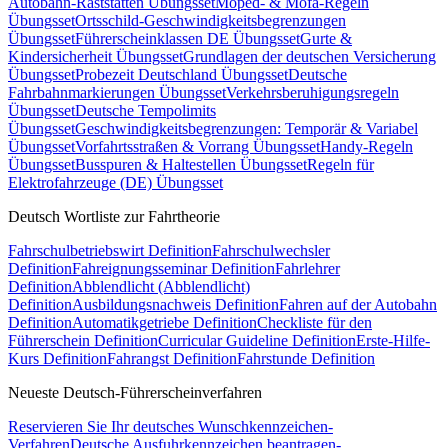
Autobahn-Raststätten Übungsset
Moped- & Mofa-Regeln
Übungsset
Ortsschild-Geschwindigkeitsbegrenzungen
Übungsset
Führerscheinklassen DE Übungsset
Gurte &
Kindersicherheit Übungsset
Grundlagen der deutschen Versicherung
Übungsset
Probezeit Deutschland Übungsset
Deutsche
Fahrbahnmarkierungen Übungsset
Verkehrsberuhigungsregeln
Übungsset
Deutsche Tempolimits
Übungsset
Geschwindigkeitsbegrenzungen: Temporär & Variabel
Übungsset
Vorfahrtsstraßen & Vorrang Übungsset
Handy-Regeln
Übungsset
Busspuren & Haltestellen Übungsset
Regeln für
Elektrofahrzeuge (DE) Übungsset
Deutsch Wortliste zur Fahrtheorie
Fahrschulbetriebswirt Definition
Fahrschulwechsler
Definition
Fahreignungsseminar Definition
Fahrlehrer
Definition
Abblendlicht (Abblendlicht)
Definition
Ausbildungsnachweis Definition
Fahren auf der Autobahn
Definition
Automatikgetriebe Definition
Checkliste für den
Führerschein Definition
Curricular Guideline Definition
Erste-Hilfe-
Kurs Definition
Fahrangst Definition
Fahrstunde Definition
Neueste Deutsch-Führerscheinverfahren
Reservieren Sie Ihr deutsches Wunschkennzeichen-
Verfahren
Deutsche Ausfuhrkennzeichen beantragen-