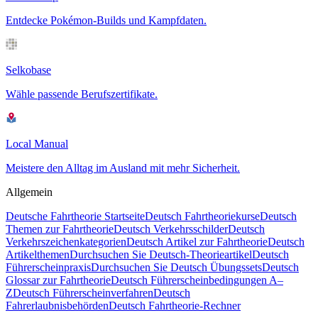
Entdecke Pokémon-Builds und Kampfdaten.
Selkobase
Wähle passende Berufszertifikate.
Local Manual
Meistere den Alltag im Ausland mit mehr Sicherheit.
Allgemein
Deutsche Fahrtheorie Startseite
Deutsch Fahrtheoriekurse
Deutsch
Themen zur Fahrtheorie
Deutsch Verkehrsschilder
Deutsch
Verkehrszeichenkategorien
Deutsch Artikel zur Fahrtheorie
Deutsch
Artikelthemen
Durchsuchen Sie Deutsch-Theorieartikel
Deutsch
Führerscheinpraxis
Durchsuchen Sie Deutsch Übungssets
Deutsch
Glossar zur Fahrtheorie
Deutsch Führerscheinbedingungen A–
Z
Deutsch Führerscheinverfahren
Deutsch
Fahrerlaubnisbehörden
Deutsch Fahrtheorie-Rechner