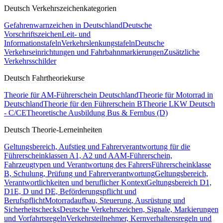
Deutsch Verkehrszeichenkategorien
Gefahrenwarnzeichen in Deutschland
Deutsche
Vorschriftszeichen
Leit- und
Informationstafeln
Verkehrslenkungstafeln
Deutsche
Verkehrseinrichtungen und Fahrbahnmarkierungen
Zusätzliche
Verkehrsschilder
Deutsch Fahrtheoriekurse
Theorie für AM-Führerschein Deutschland
Theorie für Motorrad in
Deutschland
Theorie für den Führerschein B
Theorie LKW Deutsch
- C/CE
Theoretische Ausbildung Bus & Fernbus (D)
Deutsch Theorie-Lerneinheiten
Geltungsbereich, Aufstieg und Fahrerverantwortung für die
Führerscheinklassen A1, A2 und A
AM-Führerschein,
Fahrzeugtypen und Verantwortung des Fahrers
Führerscheinklasse
B, Schulung, Prüfung und Fahrerverantwortung
Geltungsbereich,
Verantwortlichkeiten und beruflicher Kontext
Geltungsbereich D1,
D1E, D und DE, Beförderungspflicht und
Berufspflicht
Motorradaufbau, Steuerung, Ausrüstung und
Sicherheitschecks
Deutsche Verkehrszeichen, Signale, Markierungen
und Vorfahrtsregeln
Verkehrsteilnehmer, Kernverhaltensregeln und