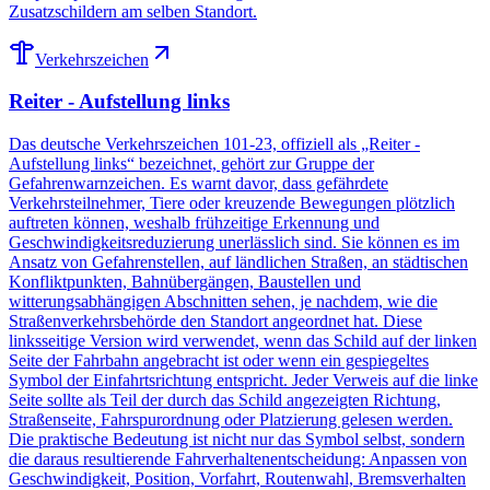
Zusatzschildern am selben Standort.
Verkehrszeichen
Reiter - Aufstellung links
Das deutsche Verkehrszeichen 101-23, offiziell als „Reiter -
Aufstellung links“ bezeichnet, gehört zur Gruppe der
Gefahrenwarnzeichen. Es warnt davor, dass gefährdete
Verkehrsteilnehmer, Tiere oder kreuzende Bewegungen plötzlich
auftreten können, weshalb frühzeitige Erkennung und
Geschwindigkeitsreduzierung unerlässlich sind. Sie können es im
Ansatz von Gefahrenstellen, auf ländlichen Straßen, an städtischen
Konfliktpunkten, Bahnübergängen, Baustellen und
witterungsabhängigen Abschnitten sehen, je nachdem, wie die
Straßenverkehrsbehörde den Standort angeordnet hat. Diese
linksseitige Version wird verwendet, wenn das Schild auf der linken
Seite der Fahrbahn angebracht ist oder wenn ein gespiegeltes
Symbol der Einfahrtsrichtung entspricht. Jeder Verweis auf die linke
Seite sollte als Teil der durch das Schild angezeigten Richtung,
Straßenseite, Fahrspurordnung oder Platzierung gelesen werden.
Die praktische Bedeutung ist nicht nur das Symbol selbst, sondern
die daraus resultierende Fahrverhaltenentscheidung: Anpassen von
Geschwindigkeit, Position, Vorfahrt, Routenwahl, Bremsverhalten