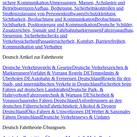
sichere Kommunikation
Abmessungen, Massen, Achslasten und
Betriebsgrenzen
Aufbau, Bedienung, Sicherheitskontrollen und
Straßenzulassung von Personenkraftwagen
Schutzkleidung,
Sichtbarkeit, Beobachtung und Kommunikation
Beobachtung,
Sichtbarkeit, Positionierung und Kommunikation
Deutsche Schilder,
Zusatzzeichen, Signale und Fahrbahnmarkierungen
Fahrzeugaufbau,
Steuerung, Sicherheitschecks und
Verkehrssicherheit
Passagiersicherheit, Komfort, Barrierefreiheit,
Kommunikation und Verhalten
Deutsch Artikel zur Fahrtheorie
Deutsche Verkehrsregeln & Gesetze
Deutsche Verkehrszeichen &
Markierungen
Vorfahrt & Vorrang Regeln DE
Tempolimits &
Überholen DE
Autobahn & Fernreisen Deutschland
Regeln für den
Stadt- und innerstädtischen Verkehr in Deutschland
Sicherheit beim
Fahren auf deutschen Landstraßen
Deutsche Park- &
Halteverbote
Fahrzeugtechnik & Wartung DE
Sicherheit &
Vorausschauendes Fahren Deutschland
Anforderungen an den
deutschen Führerschein
Fahrtüchtigkeit: Alkohol & Drogen
Deutschland
Öko-Fahren & Umweltzonen DE
Wetter & Saisonales
Fahren Deutschland
Deutsche Verkehrsnews & Updates
Deutsch Fahrtheorie-Übungssets