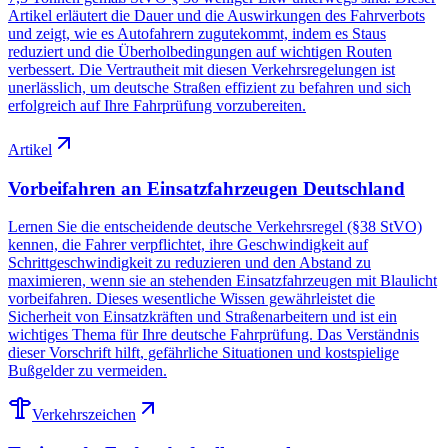
Artikel erläutert die Dauer und die Auswirkungen des Fahrverbots
und zeigt, wie es Autofahrern zugutekommt, indem es Staus
reduziert und die Überholbedingungen auf wichtigen Routen
verbessert. Die Vertrautheit mit diesen Verkehrsregelungen ist
unerlässlich, um deutsche Straßen effizient zu befahren und sich
erfolgreich auf Ihre Fahrprüfung vorzubereiten.
Artikel
Vorbeifahren an Einsatzfahrzeugen Deutschland
Lernen Sie die entscheidende deutsche Verkehrsregel (§38 StVO)
kennen, die Fahrer verpflichtet, ihre Geschwindigkeit auf
Schrittgeschwindigkeit zu reduzieren und den Abstand zu
maximieren, wenn sie an stehenden Einsatzfahrzeugen mit Blaulicht
vorbeifahren. Dieses wesentliche Wissen gewährleistet die
Sicherheit von Einsatzkräften und Straßenarbeitern und ist ein
wichtiges Thema für Ihre deutsche Fahrprüfung. Das Verständnis
dieser Vorschrift hilft, gefährliche Situationen und kostspielige
Bußgelder zu vermeiden.
Verkehrszeichen