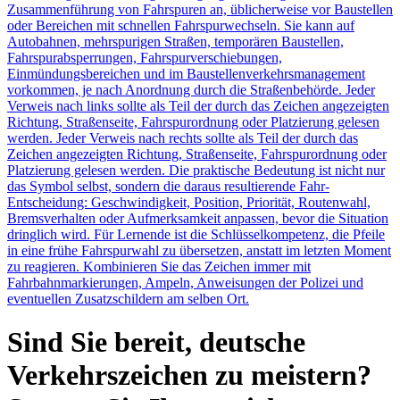
Zusammenführung von Fahrspuren an, üblicherweise vor Baustellen
oder Bereichen mit schnellen Fahrspurwechseln. Sie kann auf
Autobahnen, mehrspurigen Straßen, temporären Baustellen,
Fahrspurabsperrungen, Fahrspurverschiebungen,
Einmündungsbereichen und im Baustellenverkehrsmanagement
vorkommen, je nach Anordnung durch die Straßenbehörde. Jeder
Verweis nach links sollte als Teil der durch das Zeichen angezeigten
Richtung, Straßenseite, Fahrspurordnung oder Platzierung gelesen
werden. Jeder Verweis nach rechts sollte als Teil der durch das
Zeichen angezeigten Richtung, Straßenseite, Fahrspurordnung oder
Platzierung gelesen werden. Die praktische Bedeutung ist nicht nur
das Symbol selbst, sondern die daraus resultierende Fahr-
Entscheidung: Geschwindigkeit, Position, Priorität, Routenwahl,
Bremsverhalten oder Aufmerksamkeit anpassen, bevor die Situation
dringlich wird. Für Lernende ist die Schlüsselkompetenz, die Pfeile
in eine frühe Fahrspurwahl zu übersetzen, anstatt im letzten Moment
zu reagieren. Kombinieren Sie das Zeichen immer mit
Fahrbahnmarkierungen, Ampeln, Anweisungen der Polizei und
eventuellen Zusatzschildern am selben Ort.
Sind Sie bereit, deutsche
Verkehrszeichen zu meistern?