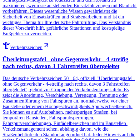
maximieren, wenn sie an stehenden Einsatzfahrzeugen mit Blaulicht
vorbeifahren. Dieses wesentliche Wissen gewährleistet die
Sicherheit von Einsatzkräften und Straßenarbeitern und ist ein
wichtiges Thema für Ihre deutsche Fahrprüfung. Das Verständnis
dieser Vorschrift hilft, gefährliche Situationen und kostspielige
Bußgelder zu vermeiden.
Verkehrszeichen
Überleitungstafel - ohne Gegenverkehr - 4-streifig
nach rechts, davon 3 Fahrstreifen übergeleitet
Das deutsche Verkehrszeichen 501-64, offiziell "Überleitungstafel -
ohne Gegenverkehr - 4-streifig nach rechts, davon 3 Fahrstreifen
übergeleitet", gehört zur Gruppe der Verkehrslenkungstafeln. Es
zeigt die Anordnung, Verschiebung, Verengung, Trennung oder
Zusammenführung von Fahrspuren an, normalerweise vor einer
Baustelle oder einem Hochgeschwindigkeits-Spurwechselbereich.
Sie können es auf Autobahnen, mehrspurigen Straßen, bei
temporären Baustellen, Fahrspurabsperrungen,
Fahrspurverschiebungen, Einfädelbereichen und im Baustellen-
Verkehrsmanagement sehen, abhängig davon, wie die
Straßenbehörde den Standort angeordnet hat. Jeder Hinweis auf die