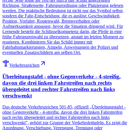
rechte Seite sollte als Teil der durch das Schild angezeigten
Richtung, Straßenseite, Fahrspurordnung oder Platzierung gelesen
werden. Die praktische Bedeutung ist nicht nur das Symbol selbst,
sondern die Fahr-Entscheidung, die es auslöst: Geschwindigkeit,
Position, Vorfahrt, Routenwahl, Bremsverhalten oder
Aufmerksamkeit anpassen, bevor die Situation dringend wird. Für
Lernende besteht die Schlüsselkompetenz darin, die Pfeile in eine
frühe Fahrspurenwahl zu übersetzen, anstatt im letzten Moment zu
reagieren. Kombinieren Sie das Schild immer mit
Fahrbahnmarkierungen, Ampeln, Anweisungen der Polizei und
eventuellen Zusatzschildern am selben Ort.
Verkehrszeichen
Überleitungstafel - ohne Gegenverkehr - 4-streifig,
davon die drei linken Fahrstreifen nach rechts
übergeleitet und rechter Fahrstreifen nach links
verschwenkt
Das deutsche Verkehrszeichen 501-85, offiziell „Überleitungstafel -
ohne Gegenverkehr - 4-streifig, davon die drei linken Fahrstreifen
nach rechts übergeleitet und rechter Fahrstreifen nach links
verschwenkt", gehört zur Gruppe der Verkehrsleittafeln. Es zeigt die
Anordnung, Verschiebung, Verengung, Trennung oder