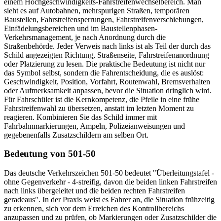
einem Hochgeschwindigkeits-Fahrstreifenwechselbereich. Man
sieht es auf Autobahnen, mehrspurigen Straßen, temporären
Baustellen, Fahrstreifen­sperrungen, Fahrstreifenverschiebungen,
Einfädelungsbereichen und im Baustellenphasen-
Verkehrsmanagement, je nach Anordnung durch die
Straßenbehörde. Jeder Verweis nach links ist als Teil der durch das
Schild angezeigten Richtung, Straßenseite, Fahrstreifenanordnung
oder Platzierung zu lesen. Die praktische Bedeutung ist nicht nur
das Symbol selbst, sondern die Fahr­entscheidung, die es auslöst:
Geschwindigkeit, Position, Vorfahrt, Routenwahl, Bremsverhalten
oder Aufmerksamkeit anpassen, bevor die Situation dringlich wird.
Für Fahrschüler ist die Kernkompetenz, die Pfeile in eine frühe
Fahrstreifenwahl zu übersetzen, anstatt im letzten Moment zu
reagieren. Kombinieren Sie das Schild immer mit
Fahrbahnmarkierungen, Ampeln, Polizeianweisungen und
gegebenenfalls Zusatzschildern am selben Ort.
Bedeutung von 501-50
Das deutsche Verkehrszeichen 501-50 bedeutet "Überleitungstafel -
ohne Gegenverkehr - 4-streifig, davon die beiden linken Fahrstreifen
nach links übergeleitet und die beiden rechten Fahrstreifen
geradeaus". In der Praxis weist es Fahrer an, die Situation frühzeitig
zu erkennen, sich vor dem Erreichen des Kontrollbereichs
anzupassen und zu prüfen, ob Markierungen oder Zusatzschilder die