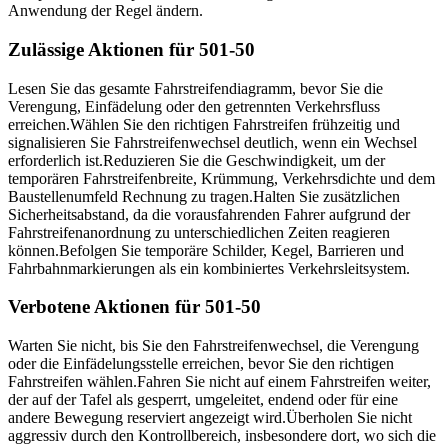
Anwendung der Regel ändern.
Zulässige Aktionen für 501-50
Lesen Sie das gesamte Fahrstreifen­diagramm, bevor Sie die
Verengung, Einfädelung oder den getrennten Verkehrsfluss
erreichen.
Wählen Sie den richtigen Fahrstreifen frühzeitig und
signalisieren Sie Fahrstreifen­wechsel deutlich, wenn ein Wechsel
erforderlich ist.
Reduzieren Sie die Geschwindigkeit, um der
temporären Fahrstreifen­breite, Krümmung, Verkehrsdichte und dem
Baustellen­umfeld Rechnung zu tragen.
Halten Sie zusätzlichen
Sicherheits­abstand, da die vorausfahrenden Fahrer aufgrund der
Fahrstreifen­anordnung zu unterschiedlichen Zeiten reagieren
können.
Befolgen Sie temporäre Schilder, Kegel, Barrieren und
Fahrbahn­markierungen als ein kombiniertes Verkehrsleitsystem.
Verbotene Aktionen für 501-50
Warten Sie nicht, bis Sie den Fahrstreifenwechsel, die Verengung
oder die Einfädelungsstelle erreichen, bevor Sie den richtigen
Fahrstreifen wählen.
Fahren Sie nicht auf einem Fahrstreifen weiter,
der auf der Tafel als gesperrt, umgeleitet, endend oder für eine
andere Bewegung reserviert angezeigt wird.
Überholen Sie nicht
aggressiv durch den Kontrollbereich, insbesondere dort, wo sich die