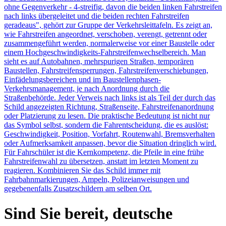
ohne Gegenverkehr - 4-streifig, davon die beiden linken Fahrstreifen
nach links übergeleitet und die beiden rechten Fahrstreifen
geradeaus", gehört zur Gruppe der Verkehrsleittafeln. Es zeigt an,
wie Fahrstreifen angeordnet, verschoben, verengt, getrennt oder
zusammengeführt werden, normalerweise vor einer Baustelle oder
einem Hochgeschwindigkeits-Fahrstreifenwechselbereich. Man
sieht es auf Autobahnen, mehrspurigen Straßen, temporären
Baustellen, Fahrstreifen­sperrungen, Fahrstreifenverschiebungen,
Einfädelungsbereichen und im Baustellenphasen-
Verkehrsmanagement, je nach Anordnung durch die
Straßenbehörde. Jeder Verweis nach links ist als Teil der durch das
Schild angezeigten Richtung, Straßenseite, Fahrstreifenanordnung
oder Platzierung zu lesen. Die praktische Bedeutung ist nicht nur
das Symbol selbst, sondern die Fahr­entscheidung, die es auslöst:
Geschwindigkeit, Position, Vorfahrt, Routenwahl, Bremsverhalten
oder Aufmerksamkeit anpassen, bevor die Situation dringlich wird.
Für Fahrschüler ist die Kernkompetenz, die Pfeile in eine frühe
Fahrstreifenwahl zu übersetzen, anstatt im letzten Moment zu
reagieren. Kombinieren Sie das Schild immer mit
Fahrbahnmarkierungen, Ampeln, Polizeianweisungen und
gegebenenfalls Zusatzschildern am selben Ort.
Sind Sie bereit, deutsche