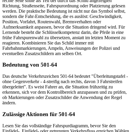
rechte Seite sollte als Teil der durch das Schild angezeigten
Richtung, Straßenseite, Fahrspurordnung oder Platzierung gelesen
werden. Die praktische Bedeutung ist nicht nur das Symbol selbst,
sondern die Fahr-Entscheidung, die es auslöst: Geschwindigkeit,
Position, Vorfahrt, Routenwahl, Bremsverhalten oder
Aufmerksamkeit anpassen, bevor die Situation dringend wird. Für
Lernende besteht die Schlüsselkompetenz darin, die Pfeile in eine
frühe Fahrspurenwahl zu übersetzen, anstatt im letzten Moment zu
reagieren. Kombinieren Sie das Schild immer mit
Fahrbahnmarkierungen, Ampeln, Anweisungen der Polizei und
eventuellen Zusatzschildern am selben Ort.
Bedeutung von 501-64
Das deutsche Verkehrszeichen 501-64 bedeutet "Überleitungstafel -
ohne Gegenverkehr - 4-streifig nach rechts, davon 3 Fahrstreifen
übergeleitet". Es weist Fahrer an, die Situation frühzeitig zu
erkennen, sich vor dem Kontrollbereich anzupassen und zu prüfen,
ob Markierungen oder Zusatzschilder die Anwendung der Regel
ändern.
Zulässige Aktionen für 501-64
Lesen Sie das vollständige Fahrspurdiagramm, bevor Sie den
Einfädel-, Einfädel- oder getrennten Verkehrsfluss erreichen.
Wählen