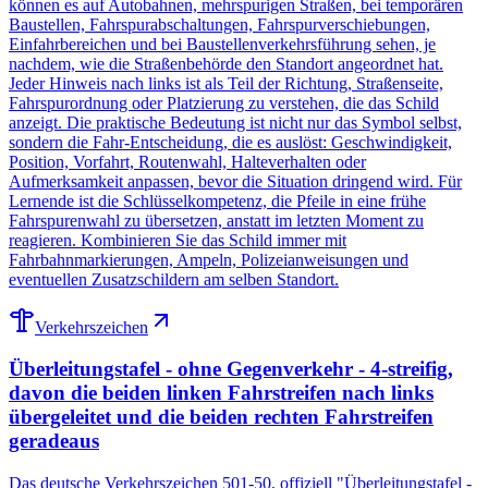
können es auf Autobahnen, mehrspurigen Straßen, bei temporären
Baustellen, Fahrspurabschaltungen, Fahrspurverschiebungen,
Einfahrbereichen und bei Baustellenverkehrsführung sehen, je
nachdem, wie die Straßenbehörde den Standort angeordnet hat.
Jeder Hinweis nach links ist als Teil der Richtung, Straßenseite,
Fahrspurordnung oder Platzierung zu verstehen, die das Schild
anzeigt. Die praktische Bedeutung ist nicht nur das Symbol selbst,
sondern die Fahr-Entscheidung, die es auslöst: Geschwindigkeit,
Position, Vorfahrt, Routenwahl, Halteverhalten oder
Aufmerksamkeit anpassen, bevor die Situation dringend wird. Für
Lernende ist die Schlüsselkompetenz, die Pfeile in eine frühe
Fahrspurenwahl zu übersetzen, anstatt im letzten Moment zu
reagieren. Kombinieren Sie das Schild immer mit
Fahrbahnmarkierungen, Ampeln, Polizeianweisungen und
eventuellen Zusatzschildern am selben Standort.
Verkehrszeichen
Überleitungstafel - ohne Gegenverkehr - 4-streifig,
davon die beiden linken Fahrstreifen nach links
übergeleitet und die beiden rechten Fahrstreifen
geradeaus
Das deutsche Verkehrszeichen 501-50, offiziell "Überleitungstafel -