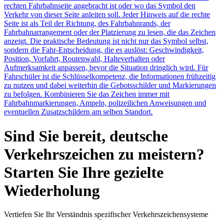
rechten Fahrbahnseite angebracht ist oder wo das Symbol den
Verkehr von dieser Seite anleiten soll. Jeder Hinweis auf die rechte
Seite ist als Teil der Richtung, des Fahrbahnrands, der
Fahrbahnarrangement oder der Platzierung zu lesen, die das Zeichen
anzeigt. Die praktische Bedeutung ist nicht nur das Symbol selbst,
sondern die Fahr-Entscheidung, die es auslöst: Geschwindigkeit,
Position, Vorfahrt, Routenwahl, Halteverhalten oder
Aufmerksamkeit anpassen, bevor die Situation dringlich wird. Für
Fahrschüler ist die Schlüsselkompetenz, die Informationen frühzeitig
zu nutzen und dabei weiterhin die Gebotsschilder und Markierungen
zu befolgen. Kombinieren Sie das Zeichen immer mit
Fahrbahnmarkierungen, Ampeln, polizeilichen Anweisungen und
eventuellen Zusatzschildern am selben Standort.
Sind Sie bereit, deutsche
Verkehrszeichen zu meistern?
Starten Sie Ihre gezielte
Wiederholung
Vertiefen Sie Ihr Verständnis spezifischer Verkehrszeichensysteme