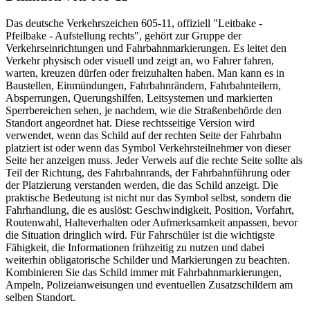
Das deutsche Verkehrszeichen 605-11, offiziell "Leitbake -
Pfeilbake - Aufstellung rechts", gehört zur Gruppe der
Verkehrseinrichtungen und Fahrbahnmarkierungen. Es leitet den
Verkehr physisch oder visuell und zeigt an, wo Fahrer fahren,
warten, kreuzen dürfen oder freizuhalten haben. Man kann es in
Baustellen, Einmündungen, Fahrbahnrändern, Fahrbahnteilern,
Absperrungen, Querungshilfen, Leitsystemen und markierten
Sperrbereichen sehen, je nachdem, wie die Straßenbehörde den
Standort angeordnet hat. Diese rechtsseitige Version wird
verwendet, wenn das Schild auf der rechten Seite der Fahrbahn
platziert ist oder wenn das Symbol Verkehrsteilnehmer von dieser
Seite her anzeigen muss. Jeder Verweis auf die rechte Seite sollte als
Teil der Richtung, des Fahrbahnrands, der Fahrbahnführung oder
der Platzierung verstanden werden, die das Schild anzeigt. Die
praktische Bedeutung ist nicht nur das Symbol selbst, sondern die
Fahrhandlung, die es auslöst: Geschwindigkeit, Position, Vorfahrt,
Routenwahl, Halteverhalten oder Aufmerksamkeit anpassen, bevor
die Situation dringlich wird. Für Fahrschüler ist die wichtigste
Fähigkeit, die Informationen frühzeitig zu nutzen und dabei
weiterhin obligatorische Schilder und Markierungen zu beachten.
Kombinieren Sie das Schild immer mit Fahrbahnmarkierungen,
Ampeln, Polizeianweisungen und eventuellen Zusatzschildern am
selben Standort.