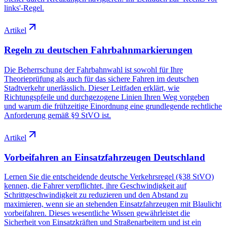
links'-Regel.
Artikel
Regeln zu deutschen Fahrbahnmarkierungen
Die Beherrschung der Fahrbahnwahl ist sowohl für Ihre
Theorieprüfung als auch für das sichere Fahren im deutschen
Stadtverkehr unerlässlich. Dieser Leitfaden erklärt, wie
Richtungspfeile und durchgezogene Linien Ihren Weg vorgeben
und warum die frühzeitige Einordnung eine grundlegende rechtliche
Anforderung gemäß §9 StVO ist.
Artikel
Vorbeifahren an Einsatzfahrzeugen Deutschland
Lernen Sie die entscheidende deutsche Verkehrsregel (§38 StVO)
kennen, die Fahrer verpflichtet, ihre Geschwindigkeit auf
Schrittgeschwindigkeit zu reduzieren und den Abstand zu
maximieren, wenn sie an stehenden Einsatzfahrzeugen mit Blaulicht
vorbeifahren. Dieses wesentliche Wissen gewährleistet die
Sicherheit von Einsatzkräften und Straßenarbeitern und ist ein