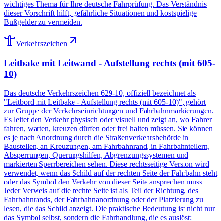
wichtiges Thema für Ihre deutsche Fahrprüfung. Das Verständnis
dieser Vorschrift hilft, gefährliche Situationen und kostspielige
Bußgelder zu vermeiden.
Verkehrszeichen
Leitbake mit Leitwand - Aufstellung rechts (mit 605-
10)
Das deutsche Verkehrszeichen 629-10, offiziell bezeichnet als
"Leitbord mit Leitbake - Aufstellung rechts (mit 605-10)", gehört
zur Gruppe der Verkehrseinrichtungen und Fahrbahnmarkierungen.
Es leitet den Verkehr physisch oder visuell und zeigt an, wo Fahrer
fahren, warten, kreuzen dürfen oder frei halten müssen. Sie können
es je nach Anordnung durch die Straßenverkehrsbehörde in
Baustellen, an Kreuzungen, am Fahrbahnrand, in Fahrbahnteilern,
Absperrungen, Querungshilfen, Abgrenzungssystemen und
markierten Sperrbereichen sehen. Diese rechtsseitige Version wird
verwendet, wenn das Schild auf der rechten Seite der Fahrbahn steht
oder das Symbol den Verkehr von dieser Seite ansprechen muss.
Jeder Verweis auf die rechte Seite ist als Teil der Richtung, des
Fahrbahnrands, der Fahrbahnanordnung oder der Platzierung zu
lesen, die das Schild anzeigt. Die praktische Bedeutung ist nicht nur
das Symbol selbst, sondern die Fahrhandlung, die es auslöst: