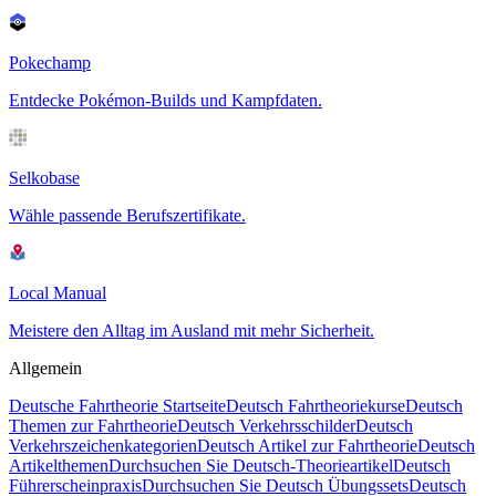
Pokechamp
Entdecke Pokémon-Builds und Kampfdaten.
Selkobase
Wähle passende Berufszertifikate.
Local Manual
Meistere den Alltag im Ausland mit mehr Sicherheit.
Allgemein
Deutsche Fahrtheorie Startseite
Deutsch Fahrtheoriekurse
Deutsch
Themen zur Fahrtheorie
Deutsch Verkehrsschilder
Deutsch
Verkehrszeichenkategorien
Deutsch Artikel zur Fahrtheorie
Deutsch
Artikelthemen
Durchsuchen Sie Deutsch-Theorieartikel
Deutsch
Führerscheinpraxis
Durchsuchen Sie Deutsch Übungssets
Deutsch