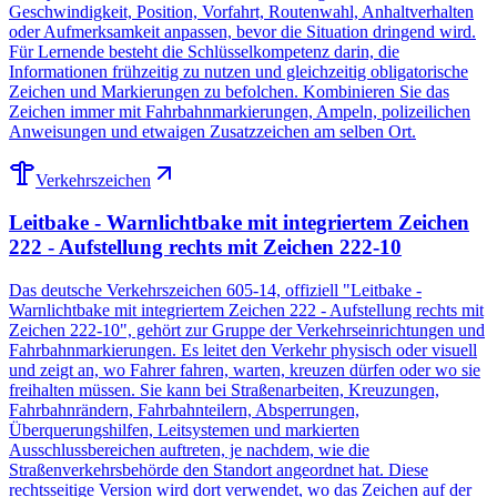
Geschwindigkeit, Position, Vorfahrt, Routenwahl, Anhaltverhalten
oder Aufmerksamkeit anpassen, bevor die Situation dringend wird.
Für Lernende besteht die Schlüsselkompetenz darin, die
Informationen frühzeitig zu nutzen und gleichzeitig obligatorische
Zeichen und Markierungen zu befolchen. Kombinieren Sie das
Zeichen immer mit Fahrbahnmarkierungen, Ampeln, polizeilichen
Anweisungen und etwaigen Zusatzzeichen am selben Ort.
Verkehrszeichen
Leitbake - Warnlichtbake mit integriertem Zeichen
222 - Aufstellung rechts mit Zeichen 222-10
Das deutsche Verkehrszeichen 605-14, offiziell "Leitbake -
Warnlichtbake mit integriertem Zeichen 222 - Aufstellung rechts mit
Zeichen 222-10", gehört zur Gruppe der Verkehrseinrichtungen und
Fahrbahnmarkierungen. Es leitet den Verkehr physisch oder visuell
und zeigt an, wo Fahrer fahren, warten, kreuzen dürfen oder wo sie
freihalten müssen. Sie kann bei Straßenarbeiten, Kreuzungen,
Fahrbahnrändern, Fahrbahnteilern, Absperrungen,
Überquerungshilfen, Leitsystemen und markierten
Ausschlussbereichen auftreten, je nachdem, wie die
Straßenverkehrsbehörde den Standort angeordnet hat. Diese
rechtsseitige Version wird dort verwendet, wo das Zeichen auf der