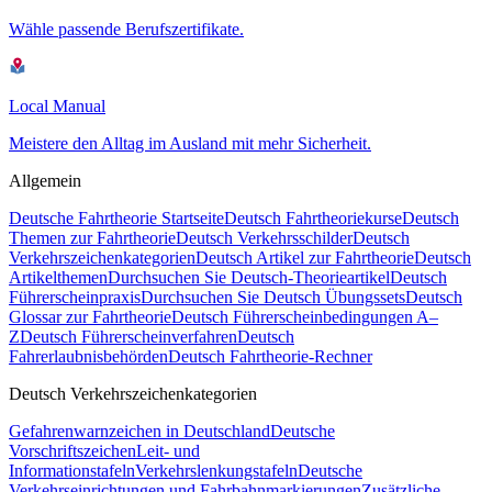
Wähle passende Berufszertifikate.
Local Manual
Meistere den Alltag im Ausland mit mehr Sicherheit.
Allgemein
Deutsche Fahrtheorie Startseite
Deutsch Fahrtheoriekurse
Deutsch
Themen zur Fahrtheorie
Deutsch Verkehrsschilder
Deutsch
Verkehrszeichenkategorien
Deutsch Artikel zur Fahrtheorie
Deutsch
Artikelthemen
Durchsuchen Sie Deutsch-Theorieartikel
Deutsch
Führerscheinpraxis
Durchsuchen Sie Deutsch Übungssets
Deutsch
Glossar zur Fahrtheorie
Deutsch Führerscheinbedingungen A–
Z
Deutsch Führerscheinverfahren
Deutsch
Fahrerlaubnisbehörden
Deutsch Fahrtheorie-Rechner
Deutsch Verkehrszeichenkategorien
Gefahrenwarnzeichen in Deutschland
Deutsche
Vorschriftszeichen
Leit- und
Informationstafeln
Verkehrslenkungstafeln
Deutsche
Verkehrseinrichtungen und Fahrbahnmarkierungen
Zusätzliche