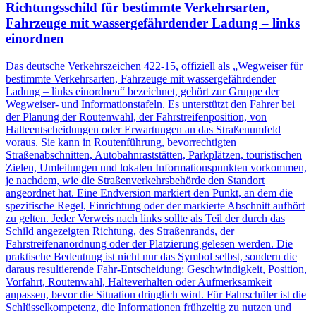
Richtungsschild für bestimmte Verkehrsarten,
Fahrzeuge mit wassergefährdender Ladung – links
einordnen
Das deutsche Verkehrszeichen 422-15, offiziell als „Wegweiser für
bestimmte Verkehrsarten, Fahrzeuge mit wassergefährdender
Ladung – links einordnen“ bezeichnet, gehört zur Gruppe der
Wegweiser- und Informationstafeln. Es unterstützt den Fahrer bei
der Planung der Routenwahl, der Fahrstreifenposition, von
Halteentscheidungen oder Erwartungen an das Straßenumfeld
voraus. Sie kann in Routenführung, bevorrechtigten
Straßenabschnitten, Autobahnraststätten, Parkplätzen, touristischen
Zielen, Umleitungen und lokalen Informationspunkten vorkommen,
je nachdem, wie die Straßenverkehrsbehörde den Standort
angeordnet hat. Eine Endversion markiert den Punkt, an dem die
spezifische Regel, Einrichtung oder der markierte Abschnitt aufhört
zu gelten. Jeder Verweis nach links sollte als Teil der durch das
Schild angezeigten Richtung, des Straßenrands, der
Fahrstreifenanordnung oder der Platzierung gelesen werden. Die
praktische Bedeutung ist nicht nur das Symbol selbst, sondern die
daraus resultierende Fahr-Entscheidung: Geschwindigkeit, Position,
Vorfahrt, Routenwahl, Halteverhalten oder Aufmerksamkeit
anpassen, bevor die Situation dringlich wird. Für Fahrschüler ist die
Schlüsselkompetenz, die Informationen frühzeitig zu nutzen und