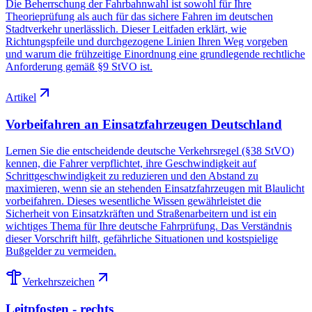
Die Beherrschung der Fahrbahnwahl ist sowohl für Ihre
Theorieprüfung als auch für das sichere Fahren im deutschen
Stadtverkehr unerlässlich. Dieser Leitfaden erklärt, wie
Richtungspfeile und durchgezogene Linien Ihren Weg vorgeben
und warum die frühzeitige Einordnung eine grundlegende rechtliche
Anforderung gemäß §9 StVO ist.
Artikel
Vorbeifahren an Einsatzfahrzeugen Deutschland
Lernen Sie die entscheidende deutsche Verkehrsregel (§38 StVO)
kennen, die Fahrer verpflichtet, ihre Geschwindigkeit auf
Schrittgeschwindigkeit zu reduzieren und den Abstand zu
maximieren, wenn sie an stehenden Einsatzfahrzeugen mit Blaulicht
vorbeifahren. Dieses wesentliche Wissen gewährleistet die
Sicherheit von Einsatzkräften und Straßenarbeitern und ist ein
wichtiges Thema für Ihre deutsche Fahrprüfung. Das Verständnis
dieser Vorschrift hilft, gefährliche Situationen und kostspielige
Bußgelder zu vermeiden.
Verkehrszeichen
Leitpfosten - rechts