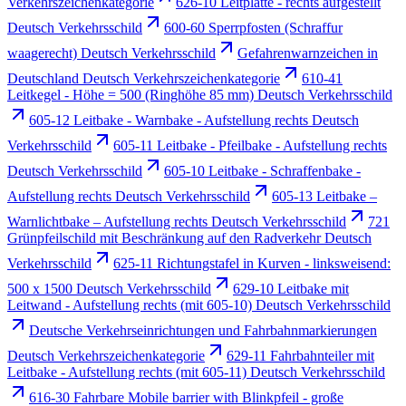
Verkehrszeichenkategorie
626-10 Leitplatte - rechts aufgestellt
Deutsch Verkehrsschild
600-60 Sperrpfosten (Schraffur
waagerecht) Deutsch Verkehrsschild
Gefahrenwarnzeichen in
Deutschland Deutsch Verkehrszeichenkategorie
610-41
Leitkegel - Höhe = 500 (Ringhöhe 85 mm) Deutsch Verkehrsschild
605-12 Leitbake - Warnbake - Aufstellung rechts Deutsch
Verkehrsschild
605-11 Leitbake - Pfeilbake - Aufstellung rechts
Deutsch Verkehrsschild
605-10 Leitbake - Schraffenbake -
Aufstellung rechts Deutsch Verkehrsschild
605-13 Leitbake –
Warnlichtbake – Aufstellung rechts Deutsch Verkehrsschild
721
Grünpfeilschild mit Beschränkung auf den Radverkehr Deutsch
Verkehrsschild
625-11 Richtungstafel in Kurven - linksweisend:
500 x 1500 Deutsch Verkehrsschild
629-10 Leitbake mit
Leitwand - Aufstellung rechts (mit 605-10) Deutsch Verkehrsschild
Deutsche Verkehrseinrichtungen und Fahrbahnmarkierungen
Deutsch Verkehrszeichenkategorie
629-11 Fahrbahnteiler mit
Leitbake - Aufstellung rechts (mit 605-11) Deutsch Verkehrsschild
616-30 Fahrbare Mobile barrier with Blinkpfeil - große