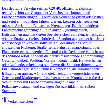
Das deutsche Verkehrszeichen 620-40, offiziell „Leitpfosten –
rechts“, gehört zur Gruppe der Verkehrseinrichtungen und
Fahrbahnmarkierungen. Es leitet den Verkehr physisch oder visuell
und zeigt an, wo Fahrer fahren, warten, kreuzen oder freihalten
müssen. Sie kann in Baustellen, Kreuzungen, Fahrbahnrändern,
Fahrstreifenbegrenzungen, Leitplanken, Querungshilfen,
Leitsystemen und markierten Sperrbereichen auftreten, je nachdem,
wie die Straßenverkehrsbehörde den Standort angeordnet hat. Jeder
rechtsbezogene Verweis sollte als Teil der durch das Schild
angezeigten Richtung, Straßenseite, Fahrstreifenanordnung oder
Platzierung gelesen werden. Die praktische Bedeutung ist nicht nur
das Symbol selbst, sondern die daraus resultierende Fahrermakung:
Geschwindigkeit, Position, Vorfahrt, Routenwahl, Halteverhalten
oder Aufmerksamkeit anpassen, bevor die Situation dringend wird.
Für Fahranfänger ist die Schlüsselkompetenz, die Informationen
frühzeitig zu nutzen, während gleichzeitig die vorgeschriebenen
Zeichen und Markierungen beachtet werden. Kombinieren Sie das
Schild immer mit Fahrbahnmarkierungen, Ampeln,
Polizeianweisungen und etwaigen Zusatzschildern am selben
Standort.
Verkehrszeichen