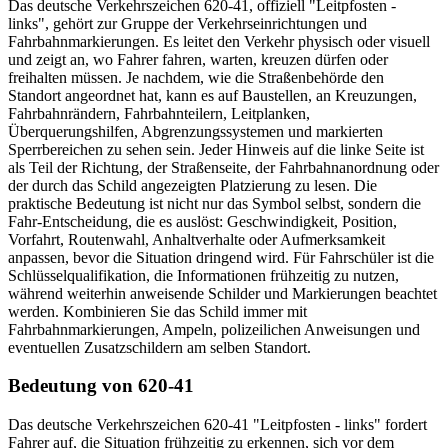
Das deutsche Verkehrszeichen 620-41, offiziell "Leitpfosten -
links", gehört zur Gruppe der Verkehrseinrichtungen und
Fahrbahnmarkierungen. Es leitet den Verkehr physisch oder visuell
und zeigt an, wo Fahrer fahren, warten, kreuzen dürfen oder
freihalten müssen. Je nachdem, wie die Straßenbehörde den
Standort angeordnet hat, kann es auf Baustellen, an Kreuzungen,
Fahrbahnrändern, Fahrbahnteilern, Leitplanken,
Überquerungshilfen, Abgrenzungssystemen und markierten
Sperrbereichen zu sehen sein. Jeder Hinweis auf die linke Seite ist
als Teil der Richtung, der Straßenseite, der Fahrbahnanordnung oder
der durch das Schild angezeigten Platzierung zu lesen. Die
praktische Bedeutung ist nicht nur das Symbol selbst, sondern die
Fahr-Entscheidung, die es auslöst: Geschwindigkeit, Position,
Vorfahrt, Routenwahl, Anhaltverhalte oder Aufmerksamkeit
anpassen, bevor die Situation dringend wird. Für Fahrschüler ist die
Schlüsselqualifikation, die Informationen frühzeitig zu nutzen,
während weiterhin anweisende Schilder und Markierungen beachtet
werden. Kombinieren Sie das Schild immer mit
Fahrbahnmarkierungen, Ampeln, polizeilichen Anweisungen und
eventuellen Zusatzschildern am selben Standort.
Bedeutung von 620-41
Das deutsche Verkehrszeichen 620-41 "Leitpfosten - links" fordert
Fahrer auf, die Situation frühzeitig zu erkennen, sich vor dem