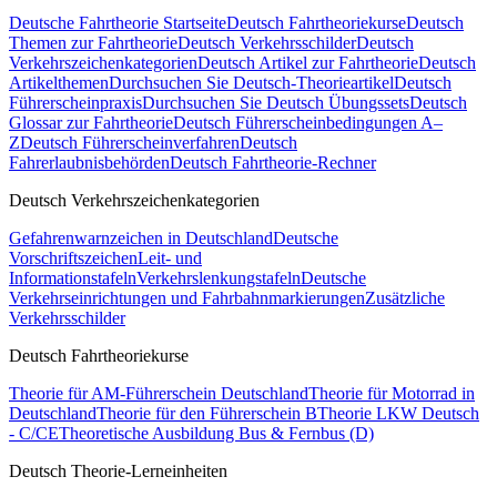
Deutsche Fahrtheorie Startseite
Deutsch Fahrtheoriekurse
Deutsch
Themen zur Fahrtheorie
Deutsch Verkehrsschilder
Deutsch
Verkehrszeichenkategorien
Deutsch Artikel zur Fahrtheorie
Deutsch
Artikelthemen
Durchsuchen Sie Deutsch-Theorieartikel
Deutsch
Führerscheinpraxis
Durchsuchen Sie Deutsch Übungssets
Deutsch
Glossar zur Fahrtheorie
Deutsch Führerscheinbedingungen A–
Z
Deutsch Führerscheinverfahren
Deutsch
Fahrerlaubnisbehörden
Deutsch Fahrtheorie-Rechner
Deutsch Verkehrszeichenkategorien
Gefahrenwarnzeichen in Deutschland
Deutsche
Vorschriftszeichen
Leit- und
Informationstafeln
Verkehrslenkungstafeln
Deutsche
Verkehrseinrichtungen und Fahrbahnmarkierungen
Zusätzliche
Verkehrsschilder
Deutsch Fahrtheoriekurse
Theorie für AM-Führerschein Deutschland
Theorie für Motorrad in
Deutschland
Theorie für den Führerschein B
Theorie LKW Deutsch
- C/CE
Theoretische Ausbildung Bus & Fernbus (D)
Deutsch Theorie-Lerneinheiten