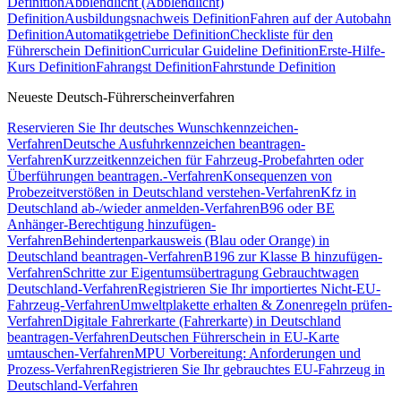
Definition
Abblendlicht (Abblendlicht)
Definition
Ausbildungsnachweis Definition
Fahren auf der Autobahn
Definition
Automatikgetriebe Definition
Checkliste für den
Führerschein Definition
Curricular Guideline Definition
Erste-Hilfe-
Kurs Definition
Fahrangst Definition
Fahrstunde Definition
Neueste Deutsch-Führerscheinverfahren
Reservieren Sie Ihr deutsches Wunschkennzeichen-
Verfahren
Deutsche Ausfuhrkennzeichen beantragen-
Verfahren
Kurzzeitkennzeichen für Fahrzeug-Probefahrten oder
Überführungen beantragen.-Verfahren
Konsequenzen von
Probezeitverstößen in Deutschland verstehen-Verfahren
Kfz in
Deutschland ab-/wieder anmelden-Verfahren
B96 oder BE
Anhänger-Berechtigung hinzufügen-
Verfahren
Behindertenparkausweis (Blau oder Orange) in
Deutschland beantragen-Verfahren
B196 zur Klasse B hinzufügen-
Verfahren
Schritte zur Eigentumsübertragung Gebrauchtwagen
Deutschland-Verfahren
Registrieren Sie Ihr importiertes Nicht-EU-
Fahrzeug-Verfahren
Umweltplakette erhalten & Zonenregeln prüfen-
Verfahren
Digitale Fahrerkarte (Fahrerkarte) in Deutschland
beantragen-Verfahren
Deutschen Führerschein in EU-Karte
umtauschen-Verfahren
MPU Vorbereitung: Anforderungen und
Prozess-Verfahren
Registrieren Sie Ihr gebrauchtes EU-Fahrzeug in
Deutschland-Verfahren