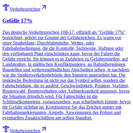
Verkehrszeichen
Gefälle 17%
Das deutsche Verkehrszeichen 108-17, offiziell als "Gefälle 17%"
bezeichnet, gehört zur Gruppe der Gefahrzeichen. Es warnt vor
einer Straßenlage, Durchfahrtshöhe, Wetter- oder
Fahrbahnbedingung, die die Kontrolle, Sichtweite, Haftung oder
den verfügbaren Platz einschränken kann, bevor der Fahrer die
Gefahr erreicht. Sie können es in Zufahrten zu Gefahrenstellen, auf
Landstraßen, in städtischen Konfliktpunkten, an Bahnübergängen,
Baustellen und wetterempfindlichen Abschnitten sehen, je nachdem,
wie die Straßenverkehrsbehörde den Standort angeordnet hat. Die
praktische Bedeutung ist nicht nur das Symbol selbst, sondern die
Fahrtscheidung, die es auslöst: Geschwindigkeit, Position, Vorfahrt,
Routenwahl, Bremsverhalten oder Aufmerksamkeit anpassen, bevor
die Situation dringlich wird. Für Fahrschüler ist die
Schlüsselkompetenz, vorauszusehen, was schiefgehen könnte, bevor
die Gefahr sichtbar ist. Kombinieren Sie das Zeichen immer mit
Fahrbahnmarkierungen, Ampeln, Anweisungen der Polizei und
eventuellen Zusatzschildern am selben Standort.
Verkehrszeichen