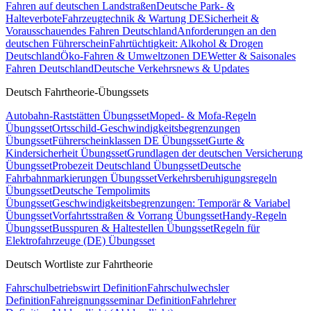
Fahren auf deutschen Landstraßen
Deutsche Park- &
Halteverbote
Fahrzeugtechnik & Wartung DE
Sicherheit &
Vorausschauendes Fahren Deutschland
Anforderungen an den
deutschen Führerschein
Fahrtüchtigkeit: Alkohol & Drogen
Deutschland
Öko-Fahren & Umweltzonen DE
Wetter & Saisonales
Fahren Deutschland
Deutsche Verkehrsnews & Updates
Deutsch Fahrtheorie-Übungssets
Autobahn-Raststätten Übungsset
Moped- & Mofa-Regeln
Übungsset
Ortsschild-Geschwindigkeitsbegrenzungen
Übungsset
Führerscheinklassen DE Übungsset
Gurte &
Kindersicherheit Übungsset
Grundlagen der deutschen Versicherung
Übungsset
Probezeit Deutschland Übungsset
Deutsche
Fahrbahnmarkierungen Übungsset
Verkehrsberuhigungsregeln
Übungsset
Deutsche Tempolimits
Übungsset
Geschwindigkeitsbegrenzungen: Temporär & Variabel
Übungsset
Vorfahrtsstraßen & Vorrang Übungsset
Handy-Regeln
Übungsset
Busspuren & Haltestellen Übungsset
Regeln für
Elektrofahrzeuge (DE) Übungsset
Deutsch Wortliste zur Fahrtheorie
Fahrschulbetriebswirt Definition
Fahrschulwechsler
Definition
Fahreignungsseminar Definition
Fahrlehrer