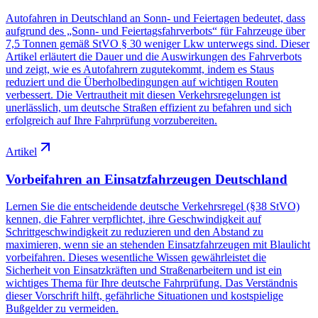
Autofahren in Deutschland an Sonn- und Feiertagen bedeutet, dass
aufgrund des „Sonn- und Feiertagsfahrverbots“ für Fahrzeuge über
7,5 Tonnen gemäß StVO § 30 weniger Lkw unterwegs sind. Dieser
Artikel erläutert die Dauer und die Auswirkungen des Fahrverbots
und zeigt, wie es Autofahrern zugutekommt, indem es Staus
reduziert und die Überholbedingungen auf wichtigen Routen
verbessert. Die Vertrautheit mit diesen Verkehrsregelungen ist
unerlässlich, um deutsche Straßen effizient zu befahren und sich
erfolgreich auf Ihre Fahrprüfung vorzubereiten.
Artikel
Vorbeifahren an Einsatzfahrzeugen Deutschland
Lernen Sie die entscheidende deutsche Verkehrsregel (§38 StVO)
kennen, die Fahrer verpflichtet, ihre Geschwindigkeit auf
Schrittgeschwindigkeit zu reduzieren und den Abstand zu
maximieren, wenn sie an stehenden Einsatzfahrzeugen mit Blaulicht
vorbeifahren. Dieses wesentliche Wissen gewährleistet die
Sicherheit von Einsatzkräften und Straßenarbeitern und ist ein
wichtiges Thema für Ihre deutsche Fahrprüfung. Das Verständnis
dieser Vorschrift hilft, gefährliche Situationen und kostspielige
Bußgelder zu vermeiden.