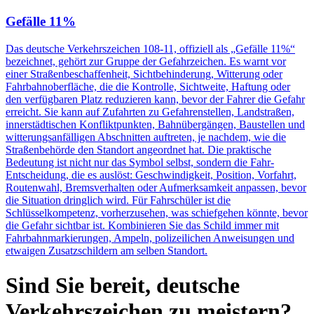
Gefälle 11%
Das deutsche Verkehrszeichen 108-11, offiziell als „Gefälle 11%“
bezeichnet, gehört zur Gruppe der Gefahrzeichen. Es warnt vor
einer Straßenbeschaffenheit, Sichtbehinderung, Witterung oder
Fahrbahnoberfläche, die die Kontrolle, Sichtweite, Haftung oder
den verfügbaren Platz reduzieren kann, bevor der Fahrer die Gefahr
erreicht. Sie kann auf Zufahrten zu Gefahrenstellen, Landstraßen,
innerstädtischen Konfliktpunkten, Bahnübergängen, Baustellen und
witterungsanfälligen Abschnitten auftreten, je nachdem, wie die
Straßenbehörde den Standort angeordnet hat. Die praktische
Bedeutung ist nicht nur das Symbol selbst, sondern die Fahr-
Entscheidung, die es auslöst: Geschwindigkeit, Position, Vorfahrt,
Routenwahl, Bremsverhalten oder Aufmerksamkeit anpassen, bevor
die Situation dringlich wird. Für Fahrschüler ist die
Schlüsselkompetenz, vorherzusehen, was schiefgehen könnte, bevor
die Gefahr sichtbar ist. Kombinieren Sie das Schild immer mit
Fahrbahnmarkierungen, Ampeln, polizeilichen Anweisungen und
etwaigen Zusatzschildern am selben Standort.
Sind Sie bereit, deutsche
Verkehrszeichen zu meistern?