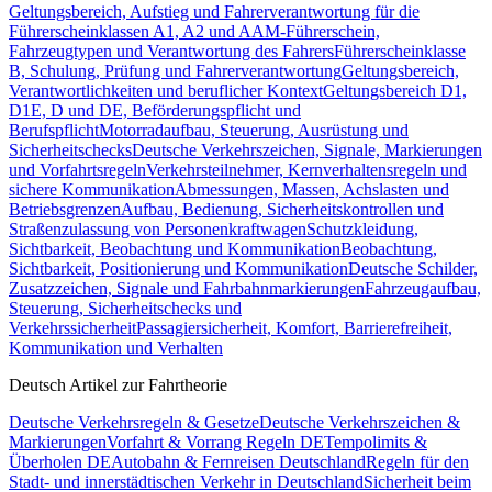
Geltungsbereich, Aufstieg und Fahrerverantwortung für die
Führerscheinklassen A1, A2 und A
AM-Führerschein,
Fahrzeugtypen und Verantwortung des Fahrers
Führerscheinklasse
B, Schulung, Prüfung und Fahrerverantwortung
Geltungsbereich,
Verantwortlichkeiten und beruflicher Kontext
Geltungsbereich D1,
D1E, D und DE, Beförderungspflicht und
Berufspflicht
Motorradaufbau, Steuerung, Ausrüstung und
Sicherheitschecks
Deutsche Verkehrszeichen, Signale, Markierungen
und Vorfahrtsregeln
Verkehrsteilnehmer, Kernverhaltensregeln und
sichere Kommunikation
Abmessungen, Massen, Achslasten und
Betriebsgrenzen
Aufbau, Bedienung, Sicherheitskontrollen und
Straßenzulassung von Personenkraftwagen
Schutzkleidung,
Sichtbarkeit, Beobachtung und Kommunikation
Beobachtung,
Sichtbarkeit, Positionierung und Kommunikation
Deutsche Schilder,
Zusatzzeichen, Signale und Fahrbahnmarkierungen
Fahrzeugaufbau,
Steuerung, Sicherheitschecks und
Verkehrssicherheit
Passagiersicherheit, Komfort, Barrierefreiheit,
Kommunikation und Verhalten
Deutsch Artikel zur Fahrtheorie
Deutsche Verkehrsregeln & Gesetze
Deutsche Verkehrszeichen &
Markierungen
Vorfahrt & Vorrang Regeln DE
Tempolimits &
Überholen DE
Autobahn & Fernreisen Deutschland
Regeln für den
Stadt- und innerstädtischen Verkehr in Deutschland
Sicherheit beim