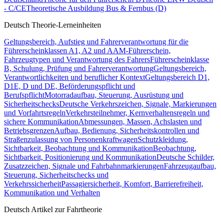
- C/CE
Theoretische Ausbildung Bus & Fernbus (D)
Deutsch Theorie-Lerneinheiten
Geltungsbereich, Aufstieg und Fahrerverantwortung für die
Führerscheinklassen A1, A2 und A
AM-Führerschein,
Fahrzeugtypen und Verantwortung des Fahrers
Führerscheinklasse
B, Schulung, Prüfung und Fahrerverantwortung
Geltungsbereich,
Verantwortlichkeiten und beruflicher Kontext
Geltungsbereich D1,
D1E, D und DE, Beförderungspflicht und
Berufspflicht
Motorradaufbau, Steuerung, Ausrüstung und
Sicherheitschecks
Deutsche Verkehrszeichen, Signale, Markierungen
und Vorfahrtsregeln
Verkehrsteilnehmer, Kernverhaltensregeln und
sichere Kommunikation
Abmessungen, Massen, Achslasten und
Betriebsgrenzen
Aufbau, Bedienung, Sicherheitskontrollen und
Straßenzulassung von Personenkraftwagen
Schutzkleidung,
Sichtbarkeit, Beobachtung und Kommunikation
Beobachtung,
Sichtbarkeit, Positionierung und Kommunikation
Deutsche Schilder,
Zusatzzeichen, Signale und Fahrbahnmarkierungen
Fahrzeugaufbau,
Steuerung, Sicherheitschecks und
Verkehrssicherheit
Passagiersicherheit, Komfort, Barrierefreiheit,
Kommunikation und Verhalten
Deutsch Artikel zur Fahrtheorie