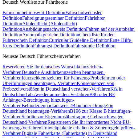
Deutsch Wortliste zur Fahrtheorie
Fahrschulbetriebswirt Definition
Fahrschulwechsler
Definition
Fahreignungsseminar Definition
Fahrlehrer
Definition
Abblendlicht (Abblendlicht)
Definition
Ausbildungsnachweis Definition
Fahren auf der Autobahn
Definition
Automatikgetriebe Definition
Checkliste für den
Führerschein Definition
Curricular Guideline Definition
Erste-Hilfe-
Kurs Definition
Fahrangst Definition
Fahrstunde Definition
Neueste Deutsch-Führerscheinverfahren
Reservieren Sie Ihr deutsches Wunschkennzeichen-
Verfahren
Deutsche Ausfuhrkennzeichen beantragen-
Verfahren
Kurzzeitkennzeichen für Fahrzeug-Probefahrten oder
Überführungen beantragen.-Verfahren
Konsequenzen von
Probezeitverstößen in Deutschland verstehen-Verfahren
Kfz in
Deutschland ab-/wieder anmelden-Verfahren
B96 oder BE
Anhänger-Berechtigung hinzufügen-
Verfahren
Behindertenparkausweis (Blau oder Orange) in
Deutschland beantragen-Verfahren
B196 zur Klasse B hinzufügen-
Verfahren
Schritte zur Eigentumsübertragung Gebrauchtwagen
Deutschland-Verfahren
Registrieren Sie Ihr importiertes Nicht-EU-
Fahrzeug-Verfahren
Umweltplakette erhalten & Zonenregeln prüfen-
Verfahren
Digitale Fahrerkarte (Fahrerkarte) in Deutschland