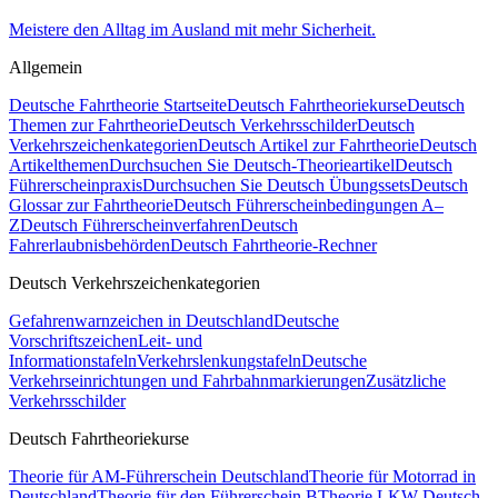
Meistere den Alltag im Ausland mit mehr Sicherheit.
Allgemein
Deutsche Fahrtheorie Startseite
Deutsch Fahrtheoriekurse
Deutsch
Themen zur Fahrtheorie
Deutsch Verkehrsschilder
Deutsch
Verkehrszeichenkategorien
Deutsch Artikel zur Fahrtheorie
Deutsch
Artikelthemen
Durchsuchen Sie Deutsch-Theorieartikel
Deutsch
Führerscheinpraxis
Durchsuchen Sie Deutsch Übungssets
Deutsch
Glossar zur Fahrtheorie
Deutsch Führerscheinbedingungen A–
Z
Deutsch Führerscheinverfahren
Deutsch
Fahrerlaubnisbehörden
Deutsch Fahrtheorie-Rechner
Deutsch Verkehrszeichenkategorien
Gefahrenwarnzeichen in Deutschland
Deutsche
Vorschriftszeichen
Leit- und
Informationstafeln
Verkehrslenkungstafeln
Deutsche
Verkehrseinrichtungen und Fahrbahnmarkierungen
Zusätzliche
Verkehrsschilder
Deutsch Fahrtheoriekurse
Theorie für AM-Führerschein Deutschland
Theorie für Motorrad in
Deutschland
Theorie für den Führerschein B
Theorie LKW Deutsch