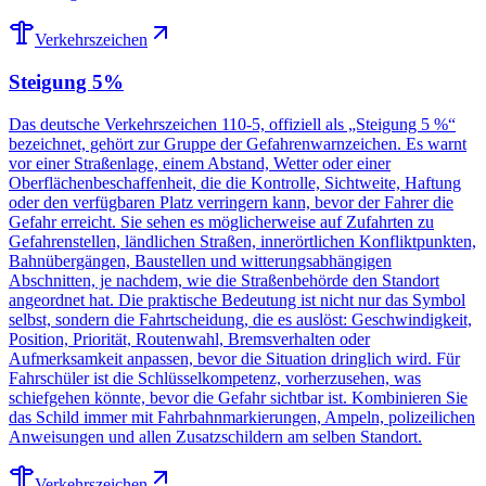
Verkehrszeichen
Steigung 5%
Das deutsche Verkehrszeichen 110-5, offiziell als „Steigung 5 %“
bezeichnet, gehört zur Gruppe der Gefahrenwarnzeichen. Es warnt
vor einer Straßenlage, einem Abstand, Wetter oder einer
Oberflächenbeschaffenheit, die die Kontrolle, Sichtweite, Haftung
oder den verfügbaren Platz verringern kann, bevor der Fahrer die
Gefahr erreicht. Sie sehen es möglicherweise auf Zufahrten zu
Gefahrenstellen, ländlichen Straßen, innerörtlichen Konfliktpunkten,
Bahnübergängen, Baustellen und witterungsabhängigen
Abschnitten, je nachdem, wie die Straßenbehörde den Standort
angeordnet hat. Die praktische Bedeutung ist nicht nur das Symbol
selbst, sondern die Fahrtscheidung, die es auslöst: Geschwindigkeit,
Position, Priorität, Routenwahl, Bremsverhalten oder
Aufmerksamkeit anpassen, bevor die Situation dringlich wird. Für
Fahrschüler ist die Schlüsselkompetenz, vorherzusehen, was
schiefgehen könnte, bevor die Gefahr sichtbar ist. Kombinieren Sie
das Schild immer mit Fahrbahnmarkierungen, Ampeln, polizeilichen
Anweisungen und allen Zusatzschildern am selben Standort.
Verkehrszeichen