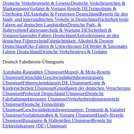
Deutsche Verkehrsregeln & Gesetze
Deutsche Verkehrszeichen &
Markierungen
Vorfahrt & Vorrang Regeln DE
Tempolimits &
Überholen DE
Autobahn & Fernreisen Deutschland
Regeln für den
Stadt- und innerstädtischen Verkehr in Deutschland
Sicherheit beim
Fahren auf deutschen Landstraßen
Deutsche Park- &
Halteverbote
Fahrzeugtechnik & Wartung DE
Sicherheit &
Vorausschauendes Fahren Deutschland
Anforderungen an den
deutschen Führerschein
Fahrtüchtigkeit: Alkohol & Drogen
Deutschland
Öko-Fahren & Umweltzonen DE
Wetter & Saisonales
Fahren Deutschland
Deutsche Verkehrsnews & Updates
Deutsch Fahrtheorie-Übungssets
Autobahn-Raststätten Übungsset
Moped- & Mofa-Regeln
Übungsset
Ortsschild-Geschwindigkeitsbegrenzungen
Übungsset
Führerscheinklassen DE Übungsset
Gurte &
Kindersicherheit Übungsset
Grundlagen der deutschen Versicherung
Übungsset
Probezeit Deutschland Übungsset
Deutsche
Fahrbahnmarkierungen Übungsset
Verkehrsberuhigungsregeln
Übungsset
Deutsche Tempolimits
Übungsset
Geschwindigkeitsbegrenzungen: Temporär & Variabel
Übungsset
Vorfahrtsstraßen & Vorrang Übungsset
Handy-Regeln
Übungsset
Busspuren & Haltestellen Übungsset
Regeln für
Elektrofahrzeuge (DE) Übungsset