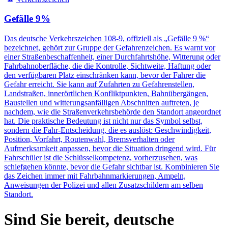
Gefälle 9%
Das deutsche Verkehrszeichen 108-9, offiziell als „Gefälle 9 %“
bezeichnet, gehört zur Gruppe der Gefahrenzeichen. Es warnt vor
einer Straßenbeschaffenheit, einer Durchfahrtshöhe, Witterung oder
Fahrbahnoberfläche, die die Kontrolle, Sichtweite, Haftung oder
den verfügbaren Platz einschränken kann, bevor der Fahrer die
Gefahr erreicht. Sie kann auf Zufahrten zu Gefahrenstellen,
Landstraßen, innerörtlichen Konfliktpunkten, Bahnübergängen,
Baustellen und witterungsanfälligen Abschnitten auftreten, je
nachdem, wie die Straßenverkehrsbehörde den Standort angeordnet
hat. Die praktische Bedeutung ist nicht nur das Symbol selbst,
sondern die Fahr-Entscheidung, die es auslöst: Geschwindigkeit,
Position, Vorfahrt, Routenwahl, Bremsverhalten oder
Aufmerksamkeit anpassen, bevor die Situation dringend wird. Für
Fahrschüler ist die Schlüsselkompetenz, vorherzusehen, was
schiefgehen könnte, bevor die Gefahr sichtbar ist. Kombinieren Sie
das Zeichen immer mit Fahrbahnmarkierungen, Ampeln,
Anweisungen der Polizei und allen Zusatzschildern am selben
Standort.
Sind Sie bereit, deutsche