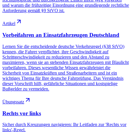
und warum die frühzeitige Einordnung eine grundlegende rechtliche
Anforderung gemäß §9 StVO ist.
Artikel
Vorbeifahren an Einsatzfahrzeugen Deutschland
Lernen Sie die entscheidende deutsche Verkehrsregel (§38 StVO)
kennen, die Fahrer verpflichtet, ihre Geschwindigkeit auf
Schrittgeschwindigkeit zu reduzieren und den Abstand zu
maximieren, wenn sie an stehenden Einsatzfahrzeugen mit Blaulicht
vorbeifahren. Dieses wesentliche Wissen gewährleistet die
Sicherheit von Einsatzkräften und Straßenarbeitern und ist ein
wichtiges Thema für Ihre deutsche Fahrprüfung. Das Verständnis
dieser Vorschrift hilft, gefährliche Situationen und kostspielige
Bußgelder zu vermeiden.
Übungssatz
Rechts vor links
Sicher durch Kreuzungen navigieren: Ihr Leitfaden zur 'Rechts vor
links'-Regel.