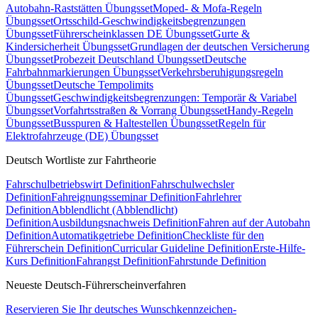
Autobahn-Raststätten Übungsset
Moped- & Mofa-Regeln
Übungsset
Ortsschild-Geschwindigkeitsbegrenzungen
Übungsset
Führerscheinklassen DE Übungsset
Gurte &
Kindersicherheit Übungsset
Grundlagen der deutschen Versicherung
Übungsset
Probezeit Deutschland Übungsset
Deutsche
Fahrbahnmarkierungen Übungsset
Verkehrsberuhigungsregeln
Übungsset
Deutsche Tempolimits
Übungsset
Geschwindigkeitsbegrenzungen: Temporär & Variabel
Übungsset
Vorfahrtsstraßen & Vorrang Übungsset
Handy-Regeln
Übungsset
Busspuren & Haltestellen Übungsset
Regeln für
Elektrofahrzeuge (DE) Übungsset
Deutsch Wortliste zur Fahrtheorie
Fahrschulbetriebswirt Definition
Fahrschulwechsler
Definition
Fahreignungsseminar Definition
Fahrlehrer
Definition
Abblendlicht (Abblendlicht)
Definition
Ausbildungsnachweis Definition
Fahren auf der Autobahn
Definition
Automatikgetriebe Definition
Checkliste für den
Führerschein Definition
Curricular Guideline Definition
Erste-Hilfe-
Kurs Definition
Fahrangst Definition
Fahrstunde Definition
Neueste Deutsch-Führerscheinverfahren
Reservieren Sie Ihr deutsches Wunschkennzeichen-