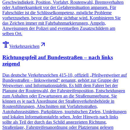
Geschwindigkeit, Position, Vorfahrt, Routenwahl, Bremsverhalten
oder Aufmerksamkeit vor der Gefahrensituation anpassen. Für
Fahrschüler ist die Schlüsselkompetenz, mögliche Probleme
vorherzusehen, bevor die Gefahr sichtbar wird. Kombinieren Sie
das Zeichen immer mit Fahrbahnmarkierungen, Ampeln,
Anweisungen der Polizei und eventuellen Zusatzschildern am
selben Ort.
Verkehrszeichen
Richtungspfeil auf Bundesstraßen – nach links
zeigend
Das deutsche Verkehrszeichen 415-10, offiziell „Pfeilwegweiser auf
Bundesstraßen – linksweisend“ genannt, gehört zur Gruppe der
Wegweiser- und Informationstafeln. Es hilft dem Fahrer bei der
Planung der Routenwahl, der Fahrstreifenposition, Entscheidungen
zum Anhalten oder Erwartungen an die Straßenumgebung. Sie
können es je nach Anordnung der Straßenverkehrsbehörde in
Routenführungen, Abschnitten mit Vorfahrtsstraßen,
Autobahnraststätten, Parkplätzen, touristischen Zielen, Umleitungen
und lokalen Informationstafeln sehen. Jeder Hinweis nach links
sollte als Teil der durch das Schild angezeigten Richtung,
Straßenlage, Fahrstreifenanordnung oder Platzierung gelesen