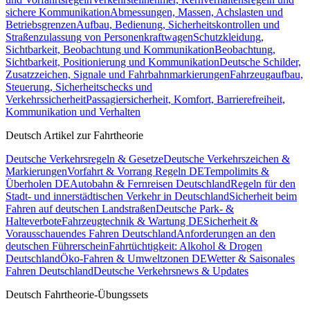
sichere Kommunikation
Abmessungen, Massen, Achslasten und
Betriebsgrenzen
Aufbau, Bedienung, Sicherheitskontrollen und
Straßenzulassung von Personenkraftwagen
Schutzkleidung,
Sichtbarkeit, Beobachtung und Kommunikation
Beobachtung,
Sichtbarkeit, Positionierung und Kommunikation
Deutsche Schilder,
Zusatzzeichen, Signale und Fahrbahnmarkierungen
Fahrzeugaufbau,
Steuerung, Sicherheitschecks und
Verkehrssicherheit
Passagiersicherheit, Komfort, Barrierefreiheit,
Kommunikation und Verhalten
Deutsch Artikel zur Fahrtheorie
Deutsche Verkehrsregeln & Gesetze
Deutsche Verkehrszeichen &
Markierungen
Vorfahrt & Vorrang Regeln DE
Tempolimits &
Überholen DE
Autobahn & Fernreisen Deutschland
Regeln für den
Stadt- und innerstädtischen Verkehr in Deutschland
Sicherheit beim
Fahren auf deutschen Landstraßen
Deutsche Park- &
Halteverbote
Fahrzeugtechnik & Wartung DE
Sicherheit &
Vorausschauendes Fahren Deutschland
Anforderungen an den
deutschen Führerschein
Fahrtüchtigkeit: Alkohol & Drogen
Deutschland
Öko-Fahren & Umweltzonen DE
Wetter & Saisonales
Fahren Deutschland
Deutsche Verkehrsnews & Updates
Deutsch Fahrtheorie-Übungssets