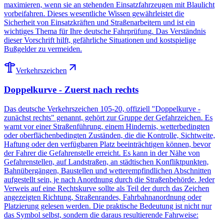
maximieren, wenn sie an stehenden Einsatzfahrzeugen mit Blaulicht
vorbeifahren. Dieses wesentliche Wissen gewährleistet die
Sicherheit von Einsatzkräften und Straßenarbeitern und ist ein
wichtiges Thema für Ihre deutsche Fahrprüfung. Das Verständnis
dieser Vorschrift hilft, gefährliche Situationen und kostspielige
Bußgelder zu vermeiden.
Verkehrszeichen
Doppelkurve - Zuerst nach rechts
Das deutsche Verkehrszeichen 105-20, offiziell "Doppelkurve -
zunächst rechts" genannt, gehört zur Gruppe der Gefahrzeichen. Es
warnt vor einer Straßenführung, einem Hindernis, wetterbedingten
oder oberflächenbedingten Zuständen, die die Kontrolle, Sichtweite,
Haftung oder den verfügbaren Platz beeinträchtigen können, bevor
der Fahrer die Gefahrenstelle erreicht. Es kann in der Nähe von
Gefahrenstellen, auf Landstraßen, an städtischen Konfliktpunkten,
Bahnübergängen, Baustellen und wetterempfindlichen Abschnitten
aufgestellt sein, je nach Anordnung durch die Straßenbehörde. Jeder
Verweis auf eine Rechtskurve sollte als Teil der durch das Zeichen
angezeigten Richtung, Straßenrandes, Fahrbahnanordnung oder
Platzierung gelesen werden. Die praktische Bedeutung ist nicht nur
das Symbol selbst, sondern die daraus resultierende Fahrweise: