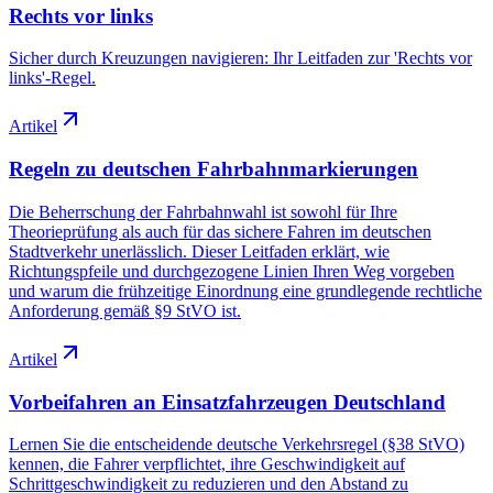
Rechts vor links
Sicher durch Kreuzungen navigieren: Ihr Leitfaden zur 'Rechts vor
links'-Regel.
Artikel
Regeln zu deutschen Fahrbahnmarkierungen
Die Beherrschung der Fahrbahnwahl ist sowohl für Ihre
Theorieprüfung als auch für das sichere Fahren im deutschen
Stadtverkehr unerlässlich. Dieser Leitfaden erklärt, wie
Richtungspfeile und durchgezogene Linien Ihren Weg vorgeben
und warum die frühzeitige Einordnung eine grundlegende rechtliche
Anforderung gemäß §9 StVO ist.
Artikel
Vorbeifahren an Einsatzfahrzeugen Deutschland
Lernen Sie die entscheidende deutsche Verkehrsregel (§38 StVO)
kennen, die Fahrer verpflichtet, ihre Geschwindigkeit auf
Schrittgeschwindigkeit zu reduzieren und den Abstand zu