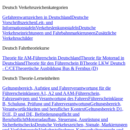
Deutsch Verkehrszeichenkategorien
Gefahrenwarnzeichen in Deutschland
Deutsche
Vorschriftszeichen
Leit- und
Informationstafeln
Verkehrslenkungstafeln
Deutsche
Verkehrseinrichtungen und Fahrbahnmarkierungen
Zusätzliche
Verkehrsschilder
Deutsch Fahrtheoriekurse
Theorie für AM-Führerschein Deutschland
Theorie für Motorrad in
Deutschland
Theorie für den Führerschein B
Theorie LKW Deutsch
- C/CE
Theoretische Ausbildung Bus & Fernbus (D)
Deutsch Theorie-Lerneinheiten
Geltungsbereich, Aufstieg und Fahrerverantwortung für die
Führerscheinklassen A1, A2 und A
AM-Führerschein,
Fahrzeugtypen und Verantwortung des Fahrers
Führerscheinklasse
B, Schulung, Prüfung und Fahrerverantwortung
Geltungsbereich,
Verantwortlichkeiten und beruflicher Kontext
Geltungsbereich D1,
D1E, D und DE, Beförderungspflicht und
Berufspflicht
Motorradaufbau, Steuerung, Ausrüstung und
Sicherheitschecks
Deutsche Verkehrszeichen, Signale, Markierungen
und Vorfahrtsregeln
Verkehrsteilnehmer, Kernverhaltensregeln und