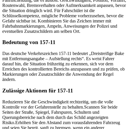
Fahrttscheidung, die es auslöst: Geschwindigkeit, Position, Vorfahrt,
Routenwahl, Bremsverhalten oder Aufmerksamkeit anpassen, bevor
die Situation dringlich wird. Für Fahrschüler ist die
Schlüsselkompetenz, mögliche Probleme vorherzusehen, bevor die
Gefahr sichtbar ist. Kombinieren Sie das Zeichen immer mit
Fahrbahnmarkierungen, Ampeln, Anweisungen der Polizei und
eventuellen Zusatzschildern am selben Ort.
Bedeutung von 157-11
Das deutsche Verkehrszeichen 157-11 bedeutet „Dreistreifige Bake
mit Entfernungsangabe – Aufstellung rechts“. Es weist Fahrer
darauf hin, die Situation frühzeitig zu erkennen, sich vor dem
Erreichen des kontrollierten Bereichs anzupassen und zu prüfen, ob
Markierungen oder Zusatzschilder die Anwendung der Regel
ändern.
Zulässige Aktionen für 157-11
Reduzieren Sie die Geschwindigkeit rechtzeitig, um die volle
Kontrolle vor der Gefahrenstelle zu behalten.
Scannen Sie beide
Seiten der Straße, Spiegel, Fahrspuren, Schultern und
Querungsbereiche nach dem durch das Schild angezeigten
Risiko.
Erhöhen Sie den Abstand zum vorausfahrenden Fahrzeug
und seien Sie bereit, sanft zu bremsen, wenn ein anderer