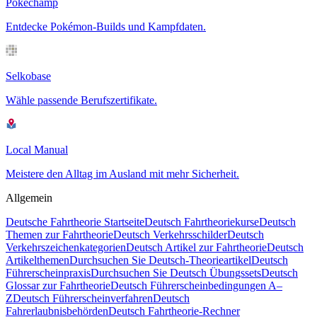
Pokechamp
Entdecke Pokémon-Builds und Kampfdaten.
Selkobase
Wähle passende Berufszertifikate.
Local Manual
Meistere den Alltag im Ausland mit mehr Sicherheit.
Allgemein
Deutsche Fahrtheorie Startseite
Deutsch Fahrtheoriekurse
Deutsch
Themen zur Fahrtheorie
Deutsch Verkehrsschilder
Deutsch
Verkehrszeichenkategorien
Deutsch Artikel zur Fahrtheorie
Deutsch
Artikelthemen
Durchsuchen Sie Deutsch-Theorieartikel
Deutsch
Führerscheinpraxis
Durchsuchen Sie Deutsch Übungssets
Deutsch
Glossar zur Fahrtheorie
Deutsch Führerscheinbedingungen A–
Z
Deutsch Führerscheinverfahren
Deutsch
Fahrerlaubnisbehörden
Deutsch Fahrtheorie-Rechner