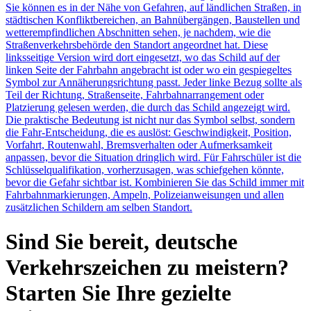
Sie können es in der Nähe von Gefahren, auf ländlichen Straßen, in
städtischen Konfliktbereichen, an Bahnübergängen, Baustellen und
wetterempfindlichen Abschnitten sehen, je nachdem, wie die
Straßenverkehrsbehörde den Standort angeordnet hat. Diese
linksseitige Version wird dort eingesetzt, wo das Schild auf der
linken Seite der Fahrbahn angebracht ist oder wo ein gespiegeltes
Symbol zur Annäherungsrichtung passt. Jeder linke Bezug sollte als
Teil der Richtung, Straßenseite, Fahrbahnarrangement oder
Platzierung gelesen werden, die durch das Schild angezeigt wird.
Die praktische Bedeutung ist nicht nur das Symbol selbst, sondern
die Fahr-Entscheidung, die es auslöst: Geschwindigkeit, Position,
Vorfahrt, Routenwahl, Bremsverhalten oder Aufmerksamkeit
anpassen, bevor die Situation dringlich wird. Für Fahrschüler ist die
Schlüsselqualifikation, vorherzusagen, was schiefgehen könnte,
bevor die Gefahr sichtbar ist. Kombinieren Sie das Schild immer mit
Fahrbahnmarkierungen, Ampeln, Polizeianweisungen und allen
zusätzlichen Schildern am selben Standort.
Sind Sie bereit, deutsche
Verkehrszeichen zu meistern?
Starten Sie Ihre gezielte