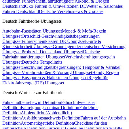
deutschen Führerschein
Fahrtüchtigkeit: Alkohol & Drogen
Deutschland
Öko-Fahren & Umweltzonen DE
Wetter & Saisonales
Fahren Deutschland
Deutsche Verkehrsnews & Updates
Deutsch Fahrtheorie-Übungssets
Autobahn-Raststätten Übungsset
Moped- & Mofa-Regeln
Übungsset
Ortsschild-Geschwindigkeitsbegrenzungen
Übungsset
Führerscheinklassen DE Übungsset
Gurte &
Kindersicherheit Übungsset
Grundlagen der deutschen Versicherung
Übungsset
Probezeit Deutschland Übungsset
Deutsche
Fahrbahnmarkierungen Übungsset
Verkehrsberuhigungsregeln
Übungsset
Deutsche Tempolimits
Übungsset
Geschwindigkeitsbegrenzungen: Temporär & Variabel
Übungsset
Vorfahrtsstraßen & Vorrang Übungsset
Handy-Regeln
Übungsset
Busspuren & Haltestellen Übungsset
Regeln für
Elektrofahrzeuge (DE) Übungsset
Deutsch Wortliste zur Fahrtheorie
Fahrschulbetriebswirt Definition
Fahrschulwechsler
Definition
Fahreignungsseminar Definition
Fahrlehrer
Definition
Abblendlicht (Abblendlicht)
Definition
Ausbildungsnachweis Definition
Fahren auf der Autobahn
Definition
Automatikgetriebe Definition
Checkliste für den
Führerschein Definition
Curricular Guideline Definition
Erste-Hilfe-