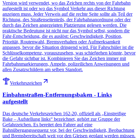
Version wird verwendet, wo das Zeichen rechts von der Fahrbahn
aufgestellt ist oder wo das Symbol Verkehr aus dieser Richtung
anzeigen muss. Jeder Verweis auf die rechte Seite sollte als Teil der
Richtung, des Straßenseitenteils, der Fahrbahnanordnung oder der
durch das Zeichen angezeigten Platzierung gelesen werden. Die
praktische Bedeutung ist nicht nur das Symbol selbst, sondern die
Fahr-Entscheidung, die es auslöst: Geschwindigkeit, Position,
Priorität, Routenwahl, Bremsverhalten oder Aufmerksamkeit
anpassen, bevor die Situation dringend wird. Für Fahrschüler ist die
Schlüsselkompetenz, vorauszusehen, was schiefgehen könnte, bevor
die Gefahr sichtbar ist. Kombinieren Sie das Zeichen immer mit
Fahrbahnmarkierungen, Ampeln, polizeilichen Anweisungen und
allen Zusatzschildern am selben Standort.
Verkehrszeichen
Einbahnstraßen-Entfernungsbaken - Links
aufgestellt
Das deutsche Verkehrszeichen 162-20, offiziell als „Einstreifige
Bake – Aufstellung links“ bezeichnet, gehört zur Gruppe der
Gefahrzeichen. Es bereitet den Fahrer auf eine
Bahnübergangssequenz vor, bei der Geschwindigkeit, Beobachtung
und Bremsbereitschaft weit vor den Gleisen geplant werden müssen.