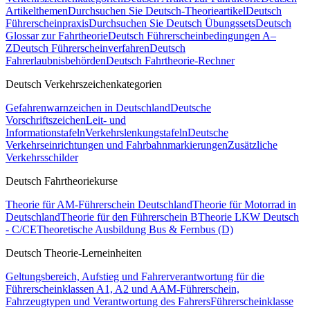
Artikelthemen
Durchsuchen Sie Deutsch-Theorieartikel
Deutsch
Führerscheinpraxis
Durchsuchen Sie Deutsch Übungssets
Deutsch
Glossar zur Fahrtheorie
Deutsch Führerscheinbedingungen A–
Z
Deutsch Führerscheinverfahren
Deutsch
Fahrerlaubnisbehörden
Deutsch Fahrtheorie-Rechner
Deutsch Verkehrszeichenkategorien
Gefahrenwarnzeichen in Deutschland
Deutsche
Vorschriftszeichen
Leit- und
Informationstafeln
Verkehrslenkungstafeln
Deutsche
Verkehrseinrichtungen und Fahrbahnmarkierungen
Zusätzliche
Verkehrsschilder
Deutsch Fahrtheoriekurse
Theorie für AM-Führerschein Deutschland
Theorie für Motorrad in
Deutschland
Theorie für den Führerschein B
Theorie LKW Deutsch
- C/CE
Theoretische Ausbildung Bus & Fernbus (D)
Deutsch Theorie-Lerneinheiten
Geltungsbereich, Aufstieg und Fahrerverantwortung für die
Führerscheinklassen A1, A2 und A
AM-Führerschein,
Fahrzeugtypen und Verantwortung des Fahrers
Führerscheinklasse