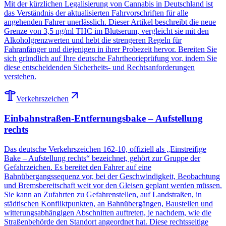
Mit der kürzlichen Legalisierung von Cannabis in Deutschland ist
das Verständnis der aktualisierten Fahrvorschriften für alle
angehenden Fahrer unerlässlich. Dieser Artikel beschreibt die neue
Grenze von 3,5 ng/ml THC im Blutserum, vergleicht sie mit den
Alkoholgrenzwerten und hebt die strengeren Regeln für
Fahranfänger und diejenigen in ihrer Probezeit hervor. Bereiten Sie
sich gründlich auf Ihre deutsche Fahrtheorieprüfung vor, indem Sie
diese entscheidenden Sicherheits- und Rechtsanforderungen
verstehen.
Verkehrszeichen
Einbahnstraßen-Entfernungsbake – Aufstellung
rechts
Das deutsche Verkehrszeichen 162-10, offiziell als „Einstreifige
Bake – Aufstellung rechts“ bezeichnet, gehört zur Gruppe der
Gefahrzeichen. Es bereitet den Fahrer auf eine
Bahnübergangssequenz vor, bei der Geschwindigkeit, Beobachtung
und Bremsbereitschaft weit vor den Gleisen geplant werden müssen.
Sie kann an Zufahrten zu Gefahrenstellen, auf Landstraßen, in
städtischen Konfliktpunkten, an Bahnübergängen, Baustellen und
witterungsabhängigen Abschnitten auftreten, je nachdem, wie die
Straßenbehörde den Standort angeordnet hat. Diese rechtsseitige