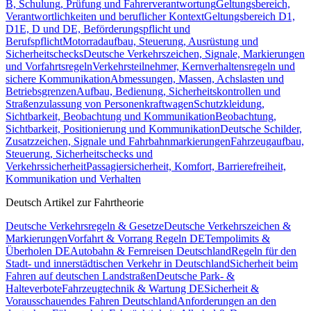
B, Schulung, Prüfung und Fahrerverantwortung
Geltungsbereich,
Verantwortlichkeiten und beruflicher Kontext
Geltungsbereich D1,
D1E, D und DE, Beförderungspflicht und
Berufspflicht
Motorradaufbau, Steuerung, Ausrüstung und
Sicherheitschecks
Deutsche Verkehrszeichen, Signale, Markierungen
und Vorfahrtsregeln
Verkehrsteilnehmer, Kernverhaltensregeln und
sichere Kommunikation
Abmessungen, Massen, Achslasten und
Betriebsgrenzen
Aufbau, Bedienung, Sicherheitskontrollen und
Straßenzulassung von Personenkraftwagen
Schutzkleidung,
Sichtbarkeit, Beobachtung und Kommunikation
Beobachtung,
Sichtbarkeit, Positionierung und Kommunikation
Deutsche Schilder,
Zusatzzeichen, Signale und Fahrbahnmarkierungen
Fahrzeugaufbau,
Steuerung, Sicherheitschecks und
Verkehrssicherheit
Passagiersicherheit, Komfort, Barrierefreiheit,
Kommunikation und Verhalten
Deutsch Artikel zur Fahrtheorie
Deutsche Verkehrsregeln & Gesetze
Deutsche Verkehrszeichen &
Markierungen
Vorfahrt & Vorrang Regeln DE
Tempolimits &
Überholen DE
Autobahn & Fernreisen Deutschland
Regeln für den
Stadt- und innerstädtischen Verkehr in Deutschland
Sicherheit beim
Fahren auf deutschen Landstraßen
Deutsche Park- &
Halteverbote
Fahrzeugtechnik & Wartung DE
Sicherheit &
Vorausschauendes Fahren Deutschland
Anforderungen an den