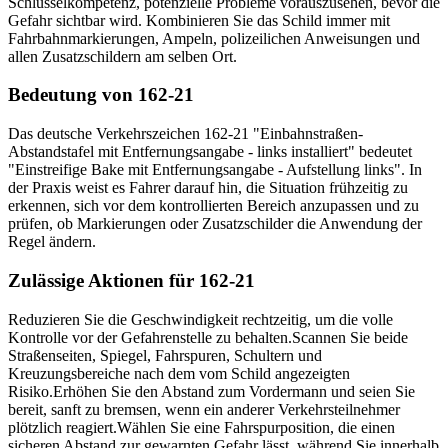
Schlüsselkompetenz, potenzielle Probleme vorauszusehen, bevor die
Gefahr sichtbar wird. Kombinieren Sie das Schild immer mit
Fahrbahnmarkierungen, Ampeln, polizeilichen Anweisungen und
allen Zusatzschildern am selben Ort.
Bedeutung von 162-21
Das deutsche Verkehrszeichen 162-21 "Einbahnstraßen-
Abstandstafel mit Entfernungsangabe - links installiert" bedeutet
"Einstreifige Bake mit Entfernungsangabe - Aufstellung links". In
der Praxis weist es Fahrer darauf hin, die Situation frühzeitig zu
erkennen, sich vor dem kontrollierten Bereich anzupassen und zu
prüfen, ob Markierungen oder Zusatzschilder die Anwendung der
Regel ändern.
Zulässige Aktionen für 162-21
Reduzieren Sie die Geschwindigkeit rechtzeitig, um die volle
Kontrolle vor der Gefahrenstelle zu behalten.
Scannen Sie beide
Straßenseiten, Spiegel, Fahrspuren, Schultern und
Kreuzungsbereiche nach dem vom Schild angezeigten
Risiko.
Erhöhen Sie den Abstand zum Vordermann und seien Sie
bereit, sanft zu bremsen, wenn ein anderer Verkehrsteilnehmer
plötzlich reagiert.
Wählen Sie eine Fahrspurposition, die einen
sicheren Abstand zur gewarnten Gefahr lässt, während Sie innerhalb