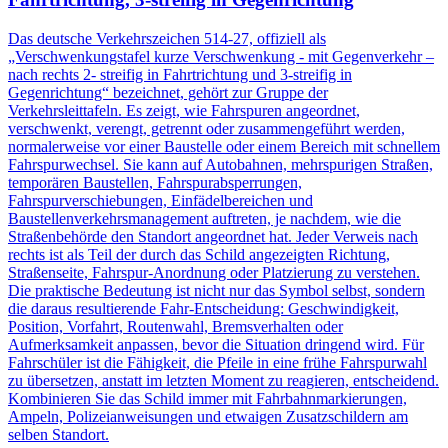
Das deutsche Verkehrszeichen 514-27, offiziell als
„Verschwenkungstafel kurze Verschwenkung - mit Gegenverkehr –
nach rechts 2- streifig in Fahrtrichtung und 3-streifig in
Gegenrichtung“ bezeichnet, gehört zur Gruppe der
Verkehrsleittafeln. Es zeigt, wie Fahrspuren angeordnet,
verschwenkt, verengt, getrennt oder zusammengeführt werden,
normalerweise vor einer Baustelle oder einem Bereich mit schnellem
Fahrspurwechsel. Sie kann auf Autobahnen, mehrspurigen Straßen,
temporären Baustellen, Fahrspurabsperrungen,
Fahrspurverschiebungen, Einfädelbereichen und
Baustellenverkehrsmanagement auftreten, je nachdem, wie die
Straßenbehörde den Standort angeordnet hat. Jeder Verweis nach
rechts ist als Teil der durch das Schild angezeigten Richtung,
Straßenseite, Fahrspur-Anordnung oder Platzierung zu verstehen.
Die praktische Bedeutung ist nicht nur das Symbol selbst, sondern
die daraus resultierende Fahr-Entscheidung: Geschwindigkeit,
Position, Vorfahrt, Routenwahl, Bremsverhalten oder
Aufmerksamkeit anpassen, bevor die Situation dringend wird. Für
Fahrschüler ist die Fähigkeit, die Pfeile in eine frühe Fahrspurwahl
zu übersetzen, anstatt im letzten Moment zu reagieren, entscheidend.
Kombinieren Sie das Schild immer mit Fahrbahnmarkierungen,
Ampeln, Polizeianweisungen und etwaigen Zusatzschildern am
selben Standort.