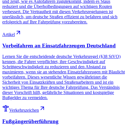
und zeigt, wie es Autofahrern zugutekommt, indem es Staus
reduziert und die Überholbedingungen auf wichtigen Routen
verbessert. Die Vertrautheit mit diesen Verkehrsregelungen ist
unerlässlich, um deutsche Straßen effizient zu befahren und sich
erfolgreich auf Ihre Fahrprüfung vorzubereiten.
Artikel
Vorbeifahren an Einsatzfahrzeugen Deutschland
Lernen Sie die entscheidende deutsche Verkehrsregel (§38 StVO)
kennen, die Fahrer verpflichtet, ihre Geschwindigkeit auf
Schrittgeschwindigkeit zu reduzieren und den Abstand zu
maximieren, wenn sie an stehenden Einsatzfahrzeugen mit Blaulicht
vorbeifahren. Dieses wesentliche Wissen gewährleistet die
Sicherheit von Einsatzkräften und Straßenarbeitern und ist ein
wichtiges Thema für Ihre deutsche Fahrprüfung. Das Verständnis
dieser Vorschrift hilft, gefährliche Situationen und kostspielige
Bußgelder zu vermeiden.
Verkehrszeichen
Fußgängerüberführung