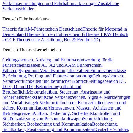
Verkehrseinrichtungen und Fahrbahnmarkierungen
Zusätzliche
Verkehrsschilder
Deutsch Fahrtheoriekurse
Theorie für AM-Führerschein Deutschland
Theorie für Motorrad in
Deutschland
Theorie für den Führerschein B
Theorie LKW Deutsch
- C/CE
Theoretische Ausbildung Bus & Fernbus (D)
Deutsch Theorie-Lerneinheiten
Geltungsbereich, Aufstieg und Fahrerverantwortung für die
Führerscheinklassen A1, A2 und A
AM-Führerschein,
Fahrzeugtypen und Verantwortung des Fahrers
Führerscheinklasse
B, Schulung, Prüfung und Fahrerverantwortung
Geltungsbereich,
Verantwortlichkeiten und beruflicher Kontext
Geltungsbereich D1,
D1E, D und DE, Beförderungspflicht und
Berufspflicht
Motorradaufbau, Steuerung, Ausrüstung und
Sicherheitschecks
Deutsche Verkehrszeichen, Signale, Markierungen
und Vorfahrtsregeln
Verkehrsteilnehmer, Kernverhaltensregeln und
sichere Kommunikation
Abmessungen, Massen, Achslasten und
Betriebsgrenzen
Aufbau, Bedienung, Sicherheitskontrollen und
Straßenzulassung von Personenkraftwagen
Schutzkleidung,
Sichtbarkeit, Beobachtung und Kommunikation
Beobachtung,
Sichtbarkeit, Positionierung und Kommunikation
Deutsche Schilder,