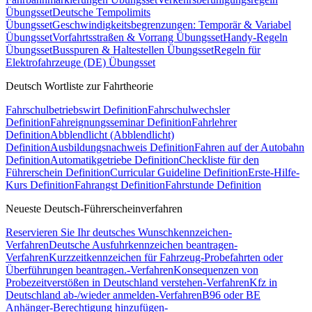
Übungsset
Deutsche Tempolimits
Übungsset
Geschwindigkeitsbegrenzungen: Temporär & Variabel
Übungsset
Vorfahrtsstraßen & Vorrang Übungsset
Handy-Regeln
Übungsset
Busspuren & Haltestellen Übungsset
Regeln für
Elektrofahrzeuge (DE) Übungsset
Deutsch Wortliste zur Fahrtheorie
Fahrschulbetriebswirt Definition
Fahrschulwechsler
Definition
Fahreignungsseminar Definition
Fahrlehrer
Definition
Abblendlicht (Abblendlicht)
Definition
Ausbildungsnachweis Definition
Fahren auf der Autobahn
Definition
Automatikgetriebe Definition
Checkliste für den
Führerschein Definition
Curricular Guideline Definition
Erste-Hilfe-
Kurs Definition
Fahrangst Definition
Fahrstunde Definition
Neueste Deutsch-Führerscheinverfahren
Reservieren Sie Ihr deutsches Wunschkennzeichen-
Verfahren
Deutsche Ausfuhrkennzeichen beantragen-
Verfahren
Kurzzeitkennzeichen für Fahrzeug-Probefahrten oder
Überführungen beantragen.-Verfahren
Konsequenzen von
Probezeitverstößen in Deutschland verstehen-Verfahren
Kfz in
Deutschland ab-/wieder anmelden-Verfahren
B96 oder BE
Anhänger-Berechtigung hinzufügen-