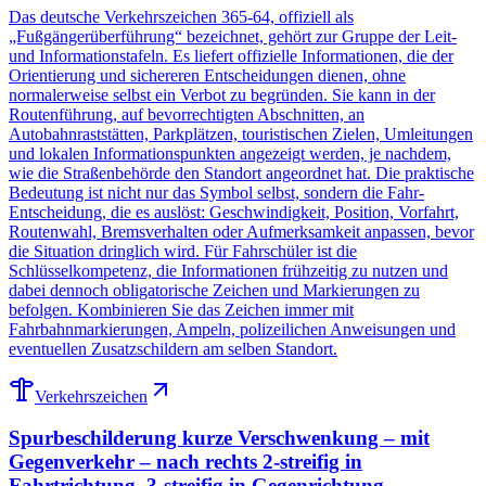
Das deutsche Verkehrszeichen 365-64, offiziell als
„Fußgängerüberführung“ bezeichnet, gehört zur Gruppe der Leit-
und Informationstafeln. Es liefert offizielle Informationen, die der
Orientierung und sichereren Entscheidungen dienen, ohne
normalerweise selbst ein Verbot zu begründen. Sie kann in der
Routenführung, auf bevorrechtigten Abschnitten, an
Autobahnraststätten, Parkplätzen, touristischen Zielen, Umleitungen
und lokalen Informationspunkten angezeigt werden, je nachdem,
wie die Straßenbehörde den Standort angeordnet hat. Die praktische
Bedeutung ist nicht nur das Symbol selbst, sondern die Fahr-
Entscheidung, die es auslöst: Geschwindigkeit, Position, Vorfahrt,
Routenwahl, Bremsverhalten oder Aufmerksamkeit anpassen, bevor
die Situation dringlich wird. Für Fahrschüler ist die
Schlüsselkompetenz, die Informationen frühzeitig zu nutzen und
dabei dennoch obligatorische Zeichen und Markierungen zu
befolgen. Kombinieren Sie das Zeichen immer mit
Fahrbahnmarkierungen, Ampeln, polizeilichen Anweisungen und
eventuellen Zusatzschildern am selben Standort.
Verkehrszeichen
Spurbeschilderung kurze Verschwenkung – mit
Gegenverkehr – nach rechts 2-streifig in
Fahrtrichtung, 3-streifig in Gegenrichtung