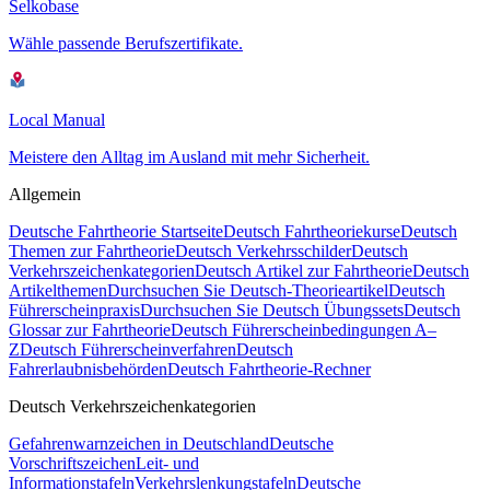
Selkobase
Wähle passende Berufszertifikate.
Local Manual
Meistere den Alltag im Ausland mit mehr Sicherheit.
Allgemein
Deutsche Fahrtheorie Startseite
Deutsch Fahrtheoriekurse
Deutsch
Themen zur Fahrtheorie
Deutsch Verkehrsschilder
Deutsch
Verkehrszeichenkategorien
Deutsch Artikel zur Fahrtheorie
Deutsch
Artikelthemen
Durchsuchen Sie Deutsch-Theorieartikel
Deutsch
Führerscheinpraxis
Durchsuchen Sie Deutsch Übungssets
Deutsch
Glossar zur Fahrtheorie
Deutsch Führerscheinbedingungen A–
Z
Deutsch Führerscheinverfahren
Deutsch
Fahrerlaubnisbehörden
Deutsch Fahrtheorie-Rechner
Deutsch Verkehrszeichenkategorien
Gefahrenwarnzeichen in Deutschland
Deutsche
Vorschriftszeichen
Leit- und
Informationstafeln
Verkehrslenkungstafeln
Deutsche