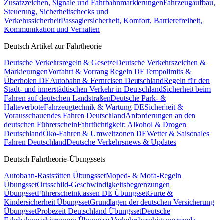
Zusatzzeichen, Signale und Fahrbahnmarkierungen
Fahrzeugaufbau,
Steuerung, Sicherheitschecks und
Verkehrssicherheit
Passagiersicherheit, Komfort, Barrierefreiheit,
Kommunikation und Verhalten
Deutsch Artikel zur Fahrtheorie
Deutsche Verkehrsregeln & Gesetze
Deutsche Verkehrszeichen &
Markierungen
Vorfahrt & Vorrang Regeln DE
Tempolimits &
Überholen DE
Autobahn & Fernreisen Deutschland
Regeln für den
Stadt- und innerstädtischen Verkehr in Deutschland
Sicherheit beim
Fahren auf deutschen Landstraßen
Deutsche Park- &
Halteverbote
Fahrzeugtechnik & Wartung DE
Sicherheit &
Vorausschauendes Fahren Deutschland
Anforderungen an den
deutschen Führerschein
Fahrtüchtigkeit: Alkohol & Drogen
Deutschland
Öko-Fahren & Umweltzonen DE
Wetter & Saisonales
Fahren Deutschland
Deutsche Verkehrsnews & Updates
Deutsch Fahrtheorie-Übungssets
Autobahn-Raststätten Übungsset
Moped- & Mofa-Regeln
Übungsset
Ortsschild-Geschwindigkeitsbegrenzungen
Übungsset
Führerscheinklassen DE Übungsset
Gurte &
Kindersicherheit Übungsset
Grundlagen der deutschen Versicherung
Übungsset
Probezeit Deutschland Übungsset
Deutsche
Fahrbahnmarkierungen Übungsset
Verkehrsberuhigungsregeln