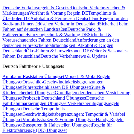
Deutsche Verkehrsregeln & Gesetze
Deutsche Verkehrszeichen &
Markierungen
Vorfahrt & Vorrang Regeln DE
Tempolimits &
Überholen DE
Autobahn & Fernreisen Deutschland
Regeln für den
Stadt- und innerstädtischen Verkehr in Deutschland
Sicherheit beim
Fahren auf deutschen Landstraßen
Deutsche Park- &
Halteverbote
Fahrzeugtechnik & Wartung DE
Sicherheit &
Vorausschauendes Fahren Deutschland
Anforderungen an den
deutschen Führerschein
Fahrtüchtigkeit: Alkohol & Drogen
Deutschland
Öko-Fahren & Umweltzonen DE
Wetter & Saisonales
Fahren Deutschland
Deutsche Verkehrsnews & Updates
Deutsch Fahrtheorie-Übungssets
Autobahn-Raststätten Übungsset
Moped- & Mofa-Regeln
Übungsset
Ortsschild-Geschwindigkeitsbegrenzungen
Übungsset
Führerscheinklassen DE Übungsset
Gurte &
Kindersicherheit Übungsset
Grundlagen der deutschen Versicherung
Übungsset
Probezeit Deutschland Übungsset
Deutsche
Fahrbahnmarkierungen Übungsset
Verkehrsberuhigungsregeln
Übungsset
Deutsche Tempolimits
Übungsset
Geschwindigkeitsbegrenzungen: Temporär & Variabel
Übungsset
Vorfahrtsstraßen & Vorrang Übungsset
Handy-Regeln
Übungsset
Busspuren & Haltestellen Übungsset
Regeln für
Elektrofahrzeuge (DE) Übungsset