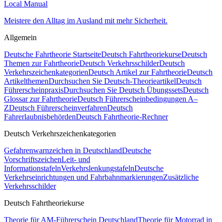
Local Manual
Meistere den Alltag im Ausland mit mehr Sicherheit.
Allgemein
Deutsche Fahrtheorie Startseite
Deutsch Fahrtheoriekurse
Deutsch
Themen zur Fahrtheorie
Deutsch Verkehrsschilder
Deutsch
Verkehrszeichenkategorien
Deutsch Artikel zur Fahrtheorie
Deutsch
Artikelthemen
Durchsuchen Sie Deutsch-Theorieartikel
Deutsch
Führerscheinpraxis
Durchsuchen Sie Deutsch Übungssets
Deutsch
Glossar zur Fahrtheorie
Deutsch Führerscheinbedingungen A–
Z
Deutsch Führerscheinverfahren
Deutsch
Fahrerlaubnisbehörden
Deutsch Fahrtheorie-Rechner
Deutsch Verkehrszeichenkategorien
Gefahrenwarnzeichen in Deutschland
Deutsche
Vorschriftszeichen
Leit- und
Informationstafeln
Verkehrslenkungstafeln
Deutsche
Verkehrseinrichtungen und Fahrbahnmarkierungen
Zusätzliche
Verkehrsschilder
Deutsch Fahrtheoriekurse
Theorie für AM-Führerschein Deutschland
Theorie für Motorrad in