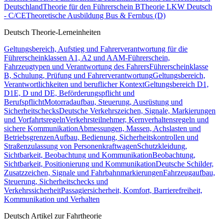
Deutschland
Theorie für den Führerschein B
Theorie LKW Deutsch
- C/CE
Theoretische Ausbildung Bus & Fernbus (D)
Deutsch Theorie-Lerneinheiten
Geltungsbereich, Aufstieg und Fahrerverantwortung für die
Führerscheinklassen A1, A2 und A
AM-Führerschein,
Fahrzeugtypen und Verantwortung des Fahrers
Führerscheinklasse
B, Schulung, Prüfung und Fahrerverantwortung
Geltungsbereich,
Verantwortlichkeiten und beruflicher Kontext
Geltungsbereich D1,
D1E, D und DE, Beförderungspflicht und
Berufspflicht
Motorradaufbau, Steuerung, Ausrüstung und
Sicherheitschecks
Deutsche Verkehrszeichen, Signale, Markierungen
und Vorfahrtsregeln
Verkehrsteilnehmer, Kernverhaltensregeln und
sichere Kommunikation
Abmessungen, Massen, Achslasten und
Betriebsgrenzen
Aufbau, Bedienung, Sicherheitskontrollen und
Straßenzulassung von Personenkraftwagen
Schutzkleidung,
Sichtbarkeit, Beobachtung und Kommunikation
Beobachtung,
Sichtbarkeit, Positionierung und Kommunikation
Deutsche Schilder,
Zusatzzeichen, Signale und Fahrbahnmarkierungen
Fahrzeugaufbau,
Steuerung, Sicherheitschecks und
Verkehrssicherheit
Passagiersicherheit, Komfort, Barrierefreiheit,
Kommunikation und Verhalten
Deutsch Artikel zur Fahrtheorie