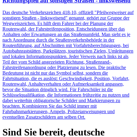
Richtungspfeil auf sonstigen Straßen - linksweisend
Das deutsche Verkehrszeichen 418-10, offiziell "Pfeilwegweiser auf
sonstigen Straßen - linksweisend" genannt, gehört zur Gruppe der
Wegweiszeichen. Es hilft dem Fahrer bei der Planung der
Routenwahl, der Fahrstreifenposition, Entscheidungen über das
Anhalten oder Erwartungen an das Straßenumfeld. Man sieht es je
nach Anordnung durch die Straßenverkehrsbehörde in der
Routenführung, auf Abschnitten mit Vorfahrtsberechtigungen, bei
Autobahnraststätten, Parkplätzen, touristischen Zielen, Umleitungen
und lokalen Informationspunkten. Jeder Verweis nach links ist als
Teil der vom Schild angezeigten Richtung, Straßenrand-,
Fahrstreifenanordnung oder Platzierung zu lesen. Die praktische
Bedeutung ist nicht nur das Symbol selbst, sondern die
Fahrtsituation, die es auslöst: Geschwindigkeit, Position, Vorfahrt,
Routenwahl, Anhalteverhalten oder Aufmerksamkeit anpassen,
bevor die Situation dringlich wird. Für Fahrschüler ist die
Schlüsselqualifikation, die Informationen frühzeitig zu nutzen und
dabei weiterhin obligatorische Schilder und Markierungen zu
beachten. Kombinieren Sie das Schild immer mit
Fahrbahnmarkierungen, Ampeln, Polizeianweisungen und
eventuellen Zusatzschildern am selben Ort.
Sind Sie bereit, deutsche