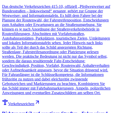
Das deutsche Verkehrszeichen 415-10, offiziell „Pfeilwegweiser auf
Bundesstraßen – linksweisend“ genannt, gehört zur Gruppe der
Wegweiser- und Informationstafeln. Es hilft dem Fahrer bei der
Planung der Routenwahl, der Fahrstreifenposition, Entscheidungen
zum Anhalten oder Erwartungen an die Straßenumgebung. Sie
können es je nach Anordnung der Straßenverkehrsbehörde in
Routenführungen, Abschnitten mit Vorfahrtsstraßen,
Autobahnraststätten, Parkplätzen, touristischen Zielen, Umleitungen
und lokalen Informationstafeln sehen. Jeder Hinweis nach links
sollte als Teil der durch das Schild angezeigten Richtung,
Straßenlage, Fahrstreifenanordnung oder Platzierung gelesen
werden. Die praktische Bedeutung ist nicht nur das Symbol selbst,
sondern die daraus resultierende Fahr-Entscheidung:
Geschwindigkeit, Position, Vorfahrt, Routenwahl, Anhalteverhalten
oder Aufmerksamkeit anpassen, bevor die Situation dringend wird.
Für Fahranfänger ist die Schlüsselkompetenz, die Informationen
frühzeitig zu nutzen und dabei gleichzeitig zwingende
Gebotszeichen und Markierungen zu beachten. Kombinieren Sie
das Schild immer mit Fahrbahnmarkierungen, Ampeln, polizeilichen
Anweisungen und eventuellen Zusatzschildern am selben Ort.
Verkehrszeichen