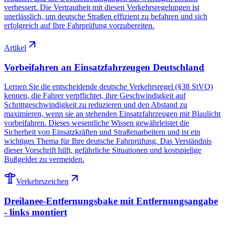
verbessert. Die Vertrautheit mit diesen Verkehrsregelungen ist
unerlässlich, um deutsche Straßen effizient zu befahren und sich
erfolgreich auf Ihre Fahrprüfung vorzubereiten.
Artikel
Vorbeifahren an Einsatzfahrzeugen Deutschland
Lernen Sie die entscheidende deutsche Verkehrsregel (§38 StVO)
kennen, die Fahrer verpflichtet, ihre Geschwindigkeit auf
Schrittgeschwindigkeit zu reduzieren und den Abstand zu
maximieren, wenn sie an stehenden Einsatzfahrzeugen mit Blaulicht
vorbeifahren. Dieses wesentliche Wissen gewährleistet die
Sicherheit von Einsatzkräften und Straßenarbeitern und ist ein
wichtiges Thema für Ihre deutsche Fahrprüfung. Das Verständnis
dieser Vorschrift hilft, gefährliche Situationen und kostspielige
Bußgelder zu vermeiden.
Verkehrszeichen
Dreilanee-Entfernungsbake mit Entfernungsangabe
- links montiert