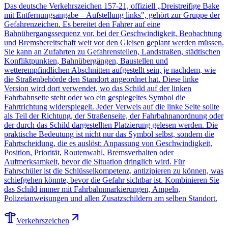
Das deutsche Verkehrszeichen 157-21, offiziell „Dreistreifige Bake
mit Entfernungsangabe – Aufstellung links", gehört zur Gruppe der
Gefahrenzeichen. Es bereitet den Fahrer auf eine
Bahnübergangssequenz vor, bei der Geschwindigkeit, Beobachtung
und Bremsbereitschaft weit vor den Gleisen geplant werden müssen.
Sie kann an Zufahrten zu Gefahrenstellen, Landstraßen, städtischen
Konfliktpunkten, Bahnübergängen, Baustellen und
wetterempfindlichen Abschnitten aufgestellt sein, je nachdem, wie
die Straßenbehörde den Standort angeordnet hat. Diese linke
Version wird dort verwendet, wo das Schild auf der linken
Fahrbahnseite steht oder wo ein gespiegeltes Symbol die
Fahrtrichtung widerspiegelt. Jeder Verweis auf die linke Seite sollte
als Teil der Richtung, der Straßenseite, der Fahrbahnanordnung oder
der durch das Schild dargestellten Platzierung gelesen werden. Die
praktische Bedeutung ist nicht nur das Symbol selbst, sondern die
Fahrtscheidung, die es auslöst: Anpassung von Geschwindigkeit,
Position, Priorität, Routenwahl, Bremsverhalten oder
Aufmerksamkeit, bevor die Situation dringlich wird. Für
Fahrschüler ist die Schlüsselkompetenz, antizipieren zu können, was
schiefgehen könnte, bevor die Gefahr sichtbar ist. Kombinieren Sie
das Schild immer mit Fahrbahnmarkierungen, Ampeln,
Polizeianweisungen und allen Zusatzschildern am selben Standort.
Verkehrszeichen