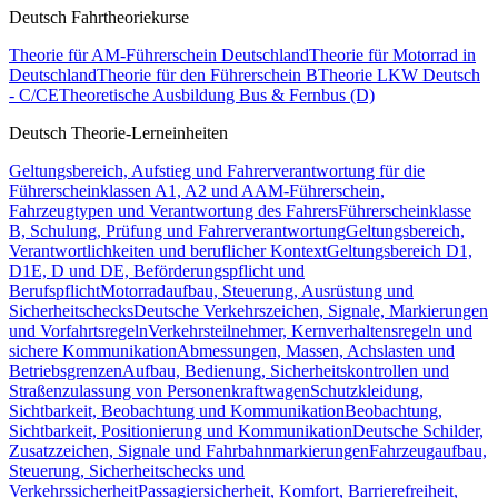
Deutsch Fahrtheoriekurse
Theorie für AM-Führerschein Deutschland
Theorie für Motorrad in
Deutschland
Theorie für den Führerschein B
Theorie LKW Deutsch
- C/CE
Theoretische Ausbildung Bus & Fernbus (D)
Deutsch Theorie-Lerneinheiten
Geltungsbereich, Aufstieg und Fahrerverantwortung für die
Führerscheinklassen A1, A2 und A
AM-Führerschein,
Fahrzeugtypen und Verantwortung des Fahrers
Führerscheinklasse
B, Schulung, Prüfung und Fahrerverantwortung
Geltungsbereich,
Verantwortlichkeiten und beruflicher Kontext
Geltungsbereich D1,
D1E, D und DE, Beförderungspflicht und
Berufspflicht
Motorradaufbau, Steuerung, Ausrüstung und
Sicherheitschecks
Deutsche Verkehrszeichen, Signale, Markierungen
und Vorfahrtsregeln
Verkehrsteilnehmer, Kernverhaltensregeln und
sichere Kommunikation
Abmessungen, Massen, Achslasten und
Betriebsgrenzen
Aufbau, Bedienung, Sicherheitskontrollen und
Straßenzulassung von Personenkraftwagen
Schutzkleidung,
Sichtbarkeit, Beobachtung und Kommunikation
Beobachtung,
Sichtbarkeit, Positionierung und Kommunikation
Deutsche Schilder,
Zusatzzeichen, Signale und Fahrbahnmarkierungen
Fahrzeugaufbau,
Steuerung, Sicherheitschecks und
Verkehrssicherheit
Passagiersicherheit, Komfort, Barrierefreiheit,