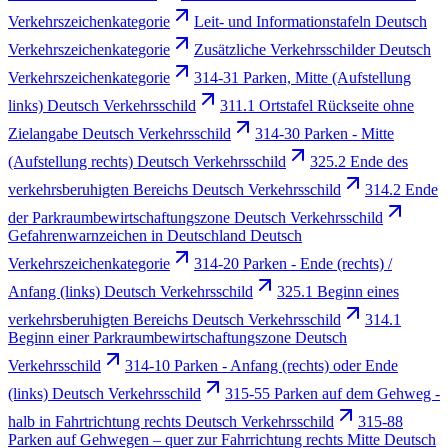
Verkehrszeichenkategorie
Leit- und Informationstafeln Deutsch
Verkehrszeichenkategorie
Zusätzliche Verkehrsschilder Deutsch
Verkehrszeichenkategorie
314-31 Parken, Mitte (Aufstellung
links) Deutsch Verkehrsschild
311.1 Ortstafel Rückseite ohne
Zielangabe Deutsch Verkehrsschild
314-30 Parken - Mitte
(Aufstellung rechts) Deutsch Verkehrsschild
325.2 Ende des
verkehrsberuhigten Bereichs Deutsch Verkehrsschild
314.2 Ende
der Parkraumbewirtschaftungszone Deutsch Verkehrsschild
Gefahrenwarnzeichen in Deutschland Deutsch
Verkehrszeichenkategorie
314-20 Parken - Ende (rechts) /
Anfang (links) Deutsch Verkehrsschild
325.1 Beginn eines
verkehrsberuhigten Bereichs Deutsch Verkehrsschild
314.1
Beginn einer Parkraumbewirtschaftungszone Deutsch
Verkehrsschild
314-10 Parken - Anfang (rechts) oder Ende
(links) Deutsch Verkehrsschild
315-55 Parken auf dem Gehweg -
halb in Fahrtrichtung rechts Deutsch Verkehrsschild
315-88
Parken auf Gehwegen – quer zur Fahrrichtung rechts Mitte Deutsch