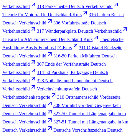
Verkehrsschild
318 Parkscheibe Deutsch Verkehrsschild
Theorie für Motorrad in Deutschland-Kurs
316 Parken Reisen
Deutsch Verkehrsschild
306 Vorfahrtsstraße Deutsch
Verkehrsschild
317 Wanderparkplatz Deutsch Verkehrsschild
Theorie für AM-Führerschein Deutschland-Kurs
Theoretische
Ausbildung Bus & Fernbus (D)-Kurs
311 Ortstafel Rückseite
Deutsch Verkehrsschild
316-50 Parken Mitfahren Deutsch
Verkehrsschild
307 Ende der Vorfahrtstraße Deutsch
Verkehrsschild
314-50 Parkhaus, Parkgarage Deutsch
Verkehrsschild
328 Nothalte- und Pannenbucht Deutsch
Verkehrsschild
Verkehrslenkungstafeln Deutsch
Verkehrszeichenkategorie
310 Ortsnamensschild Vorderseite
Deutsch Verkehrsschild
308 Vorfahrt vor dem Gegenverkehr
Deutsch Verkehrsschild
327-50 Tunnel mit Längenangabe in m
Deutsch Verkehrsschild
327-51 Tunnel mit Längenangabe in km
Deutsch Verkehrsschild
Deutsche Vorschriftszeichen Deutsch