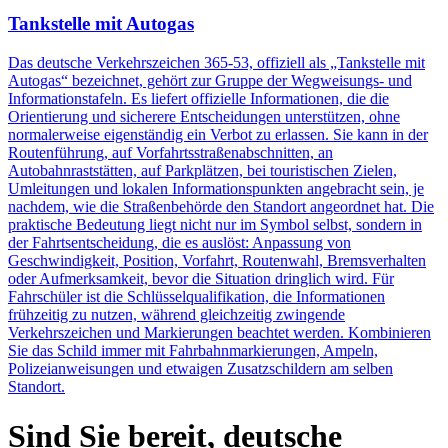
Tankstelle mit Autogas
Das deutsche Verkehrszeichen 365-53, offiziell als „Tankstelle mit
Autogas“ bezeichnet, gehört zur Gruppe der Wegweisungs- und
Informationstafeln. Es liefert offizielle Informationen, die die
Orientierung und sicherere Entscheidungen unterstützen, ohne
normalerweise eigenständig ein Verbot zu erlassen. Sie kann in der
Routenführung, auf Vorfahrtsstraßenabschnitten, an
Autobahnraststätten, auf Parkplätzen, bei touristischen Zielen,
Umleitungen und lokalen Informationspunkten angebracht sein, je
nachdem, wie die Straßenbehörde den Standort angeordnet hat. Die
praktische Bedeutung liegt nicht nur im Symbol selbst, sondern in
der Fahrtsentscheidung, die es auslöst: Anpassung von
Geschwindigkeit, Position, Vorfahrt, Routenwahl, Bremsverhalten
oder Aufmerksamkeit, bevor die Situation dringlich wird. Für
Fahrschüler ist die Schlüsselqualifikation, die Informationen
frühzeitig zu nutzen, während gleichzeitig zwingende
Verkehrszeichen und Markierungen beachtet werden. Kombinieren
Sie das Schild immer mit Fahrbahnmarkierungen, Ampeln,
Polizeianweisungen und etwaigen Zusatzschildern am selben
Standort.
Sind Sie bereit, deutsche