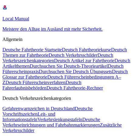
Local Manual
Meistere den Alltag im Ausland mit mehr Sicherheit.
Allgemein
Deutsche Fahrtheorie Startseite
Deutsch Fahrtheoriekurse
Deutsch
Themen zur Fahrtheorie
Deutsch Verkehrsschilder
Deutsch
Verkehrszeichenkategorien
Deutsch Artikel zur Fahrtheorie
Deutsch
Artikelthemen
Durchsuchen Sie Deutsch-Theorieartikel
Deutsch
Führerscheinpraxis
Durchsuchen Sie Deutsch Übungssets
Deutsch
Glossar zur Fahrtheorie
Deutsch Führerscheinbedingungen A–
Z
Deutsch Führerscheinverfahren
Deutsch
Fahrerlaubnisbehörden
Deutsch Fahrtheorie-Rechner
Deutsch Verkehrszeichenkategorien
Gefahrenwarnzeichen in Deutschland
Deutsche
Vorschriftszeichen
Leit- und
Informationstafeln
Verkehrslenkungstafeln
Deutsche
Verkehrseinrichtungen und Fahrbahnmarkierungen
Zusätzliche
Verkehrsschilder