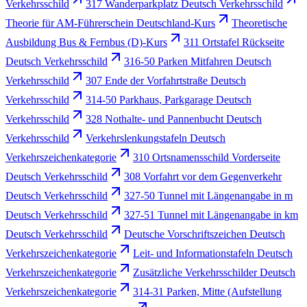
Verkehrsschild
317 Wanderparkplatz Deutsch Verkehrsschild
Theorie für AM-Führerschein Deutschland-Kurs
Theoretische
Ausbildung Bus & Fernbus (D)-Kurs
311 Ortstafel Rückseite
Deutsch Verkehrsschild
316-50 Parken Mitfahren Deutsch
Verkehrsschild
307 Ende der Vorfahrtstraße Deutsch
Verkehrsschild
314-50 Parkhaus, Parkgarage Deutsch
Verkehrsschild
328 Nothalte- und Pannenbucht Deutsch
Verkehrsschild
Verkehrslenkungstafeln Deutsch
Verkehrszeichenkategorie
310 Ortsnamensschild Vorderseite
Deutsch Verkehrsschild
308 Vorfahrt vor dem Gegenverkehr
Deutsch Verkehrsschild
327-50 Tunnel mit Längenangabe in m
Deutsch Verkehrsschild
327-51 Tunnel mit Längenangabe in km
Deutsch Verkehrsschild
Deutsche Vorschriftszeichen Deutsch
Verkehrszeichenkategorie
Leit- und Informationstafeln Deutsch
Verkehrszeichenkategorie
Zusätzliche Verkehrsschilder Deutsch
Verkehrszeichenkategorie
314-31 Parken, Mitte (Aufstellung