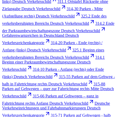
links) Deutsch Verkehrsschild
311.1 Ortstafel Rückseite ohne
Zielangabe Deutsch Verkehrsschild
314-30 Parken - Mitte
(Aufstellung rechts) Deutsch Verkehrsschild
325.2 Ende des
verkehrsberuhigten Bereichs Deutsch Verkehrsschild
314.2 Ende
der Parkraumbewirtschaftungszone Deutsch Verkehrsschild
Gefahrenwarnzeichen in Deutschland Deutsch
Verkehrszeichenkategorie
314-20 Parken - Ende (rechts) /
Anfang (links) Deutsch Verkehrsschild
325.1 Beginn eines
verkehrsberuhigten Bereichs Deutsch Verkehrsschild
314.1
Beginn einer Parkraumbewirtschaftungszone Deutsch
Verkehrsschild
314-10 Parken - Anfang (rechts) oder Ende
(links) Deutsch Verkehrsschild
315-55 Parken auf dem Gehweg -
halb in Fahrtrichtung rechts Deutsch Verkehrsschild
315-88
Parken auf Gehwegen – quer zur Fahrrichtung rechts Mitte Deutsch
Verkehrsschild
315-66 Parken auf Gehwegen – ganz in
Fahrtrichtung rechts Anfang Deutsch Verkehrsschild
Deutsche
Verkehrseinrichtungen und Fahrbahnmarkierungen Deutsch
Verkehrszeichenkategorie
315-71 Parken auf Gehwegen - halb