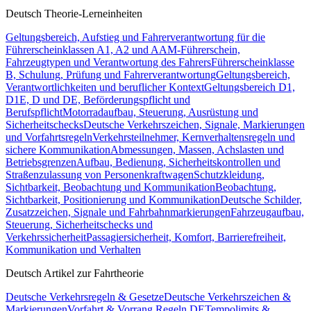
Deutsch Theorie-Lerneinheiten
Geltungsbereich, Aufstieg und Fahrerverantwortung für die
Führerscheinklassen A1, A2 und A
AM-Führerschein,
Fahrzeugtypen und Verantwortung des Fahrers
Führerscheinklasse
B, Schulung, Prüfung und Fahrerverantwortung
Geltungsbereich,
Verantwortlichkeiten und beruflicher Kontext
Geltungsbereich D1,
D1E, D und DE, Beförderungspflicht und
Berufspflicht
Motorradaufbau, Steuerung, Ausrüstung und
Sicherheitschecks
Deutsche Verkehrszeichen, Signale, Markierungen
und Vorfahrtsregeln
Verkehrsteilnehmer, Kernverhaltensregeln und
sichere Kommunikation
Abmessungen, Massen, Achslasten und
Betriebsgrenzen
Aufbau, Bedienung, Sicherheitskontrollen und
Straßenzulassung von Personenkraftwagen
Schutzkleidung,
Sichtbarkeit, Beobachtung und Kommunikation
Beobachtung,
Sichtbarkeit, Positionierung und Kommunikation
Deutsche Schilder,
Zusatzzeichen, Signale und Fahrbahnmarkierungen
Fahrzeugaufbau,
Steuerung, Sicherheitschecks und
Verkehrssicherheit
Passagiersicherheit, Komfort, Barrierefreiheit,
Kommunikation und Verhalten
Deutsch Artikel zur Fahrtheorie
Deutsche Verkehrsregeln & Gesetze
Deutsche Verkehrszeichen &
Markierungen
Vorfahrt & Vorrang Regeln DE
Tempolimits &