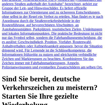
anderen Straßen außerhalb der Autobahn" bezeichnet, gehört zur
Gruppe der Leit- und Hinweisschilder. Es liefert offizielle
Informationen zur Orientierung und zu sichereren Entscheidungen,
ohne selbst in der Regel ein Verbot zu erteilen. Man findet es je nach
Anordnung durch die Straßenverkehrsbehörde in der
Routenführung, auf bevorrechtigten Abschnitten, an
Autobahnraststätten, Parkplätzen, touristischen Zielen, Umleitungen
und lokalen Informationpunkten. Die praktische Bedeutung ist nicht
nur das Symbol selbst, sondern die Fahrhandlungsentscheidung, die
es auslöst: Geschwindigkeit, Position, Vorfahrt, Routenwahl,
Anhaltverhalten oder Aufmerksamkeit anpassen, bevor die Situation
dringend wird. Für Lernende ist die Schlüsselkompetenz, die
Informationen frühzeitig zu nutzen und gleichzeitig verbindliche
Zeichen und Markierungen zu beachten. Kombinieren Sie das
Zeichen immer mit Fahrbahnmarkierungen, Ampeln,
Polizeianweisungen und eventuellen Zusatzschildern am selben Ort.
Sind Sie bereit, deutsche
Verkehrszeichen zu meistern?
Starten Sie Ihre gezielte
Wiederholung