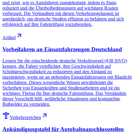
und zeigt, wie es Autofahrern zugutekommt, indem es Staus
reduziert und die Überholbedingungen auf wichtigen Routen
verbessert. Die Vertrautheit mit diesen Verkehrsregelungen ist
unerlässlich, um deutsche Straßen effizient zu befahren und sich
erfolgreich auf Ihre Fahrprüfung vorzubereiten.
Artikel
Vorbeifahren an Einsatzfahrzeugen Deutschland
Lernen Sie die entscheidende deutsche Verkehrsregel (§38 StVO)
kennen, die Fahrer verpflichtet, ihre Geschwindigkeit auf
Schrittgeschwindigkeit zu reduzieren und den Abstand zu
maximieren, wenn sie an stehenden Einsatzfahrzeugen mit Blaulicht
vorbeifahren. Dieses wesentliche Wissen gewährleistet die
Sicherheit von Einsatzkräften und Straßenarbeitern und ist ein
wichtiges Thema für Ihre deutsche Fahrprüfung. Das Verständnis
dieser Vorschrift hilft, gefährliche Situationen und kostspielige
Bußgelder zu vermeiden.
Verkehrszeichen
Ankündigungstafel für Autobahnanschlussstellen