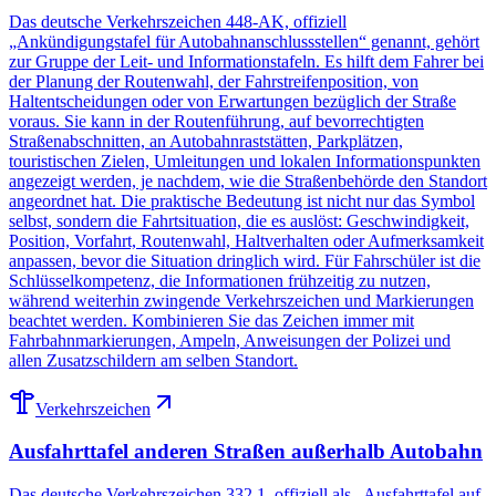
Das deutsche Verkehrszeichen 448-AK, offiziell
„Ankündigungstafel für Autobahnanschlussstellen“ genannt, gehört
zur Gruppe der Leit- und Informationstafeln. Es hilft dem Fahrer bei
der Planung der Routenwahl, der Fahrstreifenposition, von
Haltentscheidungen oder von Erwartungen bezüglich der Straße
voraus. Sie kann in der Routenführung, auf bevorrechtigten
Straßenabschnitten, an Autobahnraststätten, Parkplätzen,
touristischen Zielen, Umleitungen und lokalen Informationspunkten
angezeigt werden, je nachdem, wie die Straßenbehörde den Standort
angeordnet hat. Die praktische Bedeutung ist nicht nur das Symbol
selbst, sondern die Fahrtsituation, die es auslöst: Geschwindigkeit,
Position, Vorfahrt, Routenwahl, Haltverhalten oder Aufmerksamkeit
anpassen, bevor die Situation dringlich wird. Für Fahrschüler ist die
Schlüsselkompetenz, die Informationen frühzeitig zu nutzen,
während weiterhin zwingende Verkehrszeichen und Markierungen
beachtet werden. Kombinieren Sie das Zeichen immer mit
Fahrbahnmarkierungen, Ampeln, Anweisungen der Polizei und
allen Zusatzschildern am selben Standort.
Verkehrszeichen
Ausfahrttafel anderen Straßen außerhalb Autobahn
Das deutsche Verkehrszeichen 332.1, offiziell als „Ausfahrttafel auf