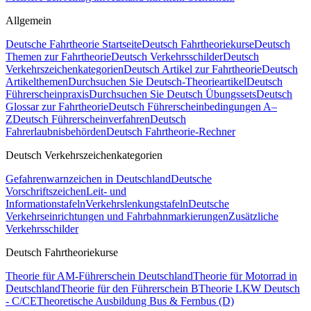
Allgemein
Deutsche Fahrtheorie Startseite
Deutsch Fahrtheoriekurse
Deutsch
Themen zur Fahrtheorie
Deutsch Verkehrsschilder
Deutsch
Verkehrszeichenkategorien
Deutsch Artikel zur Fahrtheorie
Deutsch
Artikelthemen
Durchsuchen Sie Deutsch-Theorieartikel
Deutsch
Führerscheinpraxis
Durchsuchen Sie Deutsch Übungssets
Deutsch
Glossar zur Fahrtheorie
Deutsch Führerscheinbedingungen A–
Z
Deutsch Führerscheinverfahren
Deutsch
Fahrerlaubnisbehörden
Deutsch Fahrtheorie-Rechner
Deutsch Verkehrszeichenkategorien
Gefahrenwarnzeichen in Deutschland
Deutsche
Vorschriftszeichen
Leit- und
Informationstafeln
Verkehrslenkungstafeln
Deutsche
Verkehrseinrichtungen und Fahrbahnmarkierungen
Zusätzliche
Verkehrsschilder
Deutsch Fahrtheoriekurse
Theorie für AM-Führerschein Deutschland
Theorie für Motorrad in
Deutschland
Theorie für den Führerschein B
Theorie LKW Deutsch
- C/CE
Theoretische Ausbildung Bus & Fernbus (D)