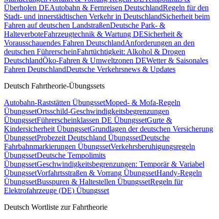
Überholen DE
Autobahn & Fernreisen Deutschland
Regeln für den
Stadt- und innerstädtischen Verkehr in Deutschland
Sicherheit beim
Fahren auf deutschen Landstraßen
Deutsche Park- &
Halteverbote
Fahrzeugtechnik & Wartung DE
Sicherheit &
Vorausschauendes Fahren Deutschland
Anforderungen an den
deutschen Führerschein
Fahrtüchtigkeit: Alkohol & Drogen
Deutschland
Öko-Fahren & Umweltzonen DE
Wetter & Saisonales
Fahren Deutschland
Deutsche Verkehrsnews & Updates
Deutsch Fahrtheorie-Übungssets
Autobahn-Raststätten Übungsset
Moped- & Mofa-Regeln
Übungsset
Ortsschild-Geschwindigkeitsbegrenzungen
Übungsset
Führerscheinklassen DE Übungsset
Gurte &
Kindersicherheit Übungsset
Grundlagen der deutschen Versicherung
Übungsset
Probezeit Deutschland Übungsset
Deutsche
Fahrbahnmarkierungen Übungsset
Verkehrsberuhigungsregeln
Übungsset
Deutsche Tempolimits
Übungsset
Geschwindigkeitsbegrenzungen: Temporär & Variabel
Übungsset
Vorfahrtsstraßen & Vorrang Übungsset
Handy-Regeln
Übungsset
Busspuren & Haltestellen Übungsset
Regeln für
Elektrofahrzeuge (DE) Übungsset
Deutsch Wortliste zur Fahrtheorie