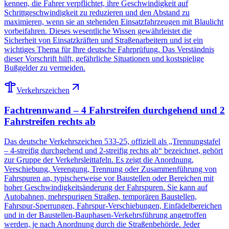
kennen, die Fahrer verpflichtet, ihre Geschwindigkeit auf
Schrittgeschwindigkeit zu reduzieren und den Abstand zu
maximieren, wenn sie an stehenden Einsatzfahrzeugen mit Blaulicht
vorbeifahren. Dieses wesentliche Wissen gewährleistet die
Sicherheit von Einsatzkräften und Straßenarbeitern und ist ein
wichtiges Thema für Ihre deutsche Fahrprüfung. Das Verständnis
dieser Vorschrift hilft, gefährliche Situationen und kostspielige
Bußgelder zu vermeiden.
Verkehrszeichen
Fachtrennwand – 4 Fahrstreifen durchgehend und 2
Fahrstreifen rechts ab
Das deutsche Verkehrszeichen 533-25, offiziell als „Trennungstafel
– 4-streifig durchgehend und 2-streifig rechts ab“ bezeichnet, gehört
zur Gruppe der Verkehrsleittafeln. Es zeigt die Anordnung,
Verschiebung, Verengung, Trennung oder Zusammenführung von
Fahrspuren an, typischerweise vor Baustellen oder Bereichen mit
hoher Geschwindigkeitsänderung der Fahrspuren. Sie kann auf
Autobahnen, mehrspurigen Straßen, temporären Baustellen,
Fahrspur-Sperrungen, Fahrspur-Verschiebungen, Einfädelbereichen
und in der Baustellen-Bauphasen-Verkehrsführung angetroffen
werden, je nach Anordnung durch die Straßenbehörde. Jeder