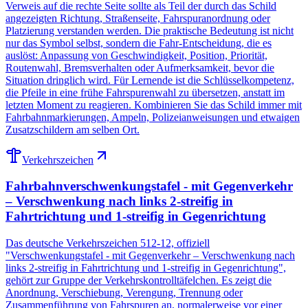
Verweis auf die rechte Seite sollte als Teil der durch das Schild
angezeigten Richtung, Straßenseite, Fahrspuranordnung oder
Platzierung verstanden werden. Die praktische Bedeutung ist nicht
nur das Symbol selbst, sondern die Fahr-Entscheidung, die es
auslöst: Anpassung von Geschwindigkeit, Position, Priorität,
Routenwahl, Bremsverhalten oder Aufmerksamkeit, bevor die
Situation dringlich wird. Für Lernende ist die Schlüsselkompetenz,
die Pfeile in eine frühe Fahrspurenwahl zu übersetzen, anstatt im
letzten Moment zu reagieren. Kombinieren Sie das Schild immer mit
Fahrbahnmarkierungen, Ampeln, Polizeianweisungen und etwaigen
Zusatzschildern am selben Ort.
Verkehrszeichen
Fahrbahnverschwenkungstafel - mit Gegenverkehr
– Verschwenkung nach links 2-streifig in
Fahrtrichtung und 1-streifig in Gegenrichtung
Das deutsche Verkehrszeichen 512-12, offiziell
"Verschwenkungstafel - mit Gegenverkehr – Verschwenkung nach
links 2-streifig in Fahrtrichtung und 1-streifig in Gegenrichtung",
gehört zur Gruppe der Verkehrskontrolltäfelchen. Es zeigt die
Anordnung, Verschiebung, Verengung, Trennung oder
Zusammenführung von Fahrspuren an, normalerweise vor einer