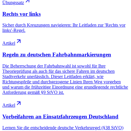
Übungssatz
Rechts vor links
Sicher durch Kreuzungen navigieren: Ihr Leitfaden zur 'Rechts vor
links'-Regel.
Artikel
Regeln zu deutschen Fahrbahnmarkierungen
Die Beherrschung der Fahrbahnwahl ist sowohl für Ihre
Theorieprüfung als auch für das sichere Fahren im deutschen
Stadtverkehr unerlässlich. Dieser Leitfaden erklärt, wie
Richtungspfeile und durchgezogene Linien Ihren Weg vorgeben
und warum die frühzeitige Einordnung eine grundlegende rechtliche
Anforderung gemäß §9 StVO ist.
Artikel
Vorbeifahren an Einsatzfahrzeugen Deutschland
Lernen Sie die entscheidende deutsche Verkehrsregel (§38 StVO)