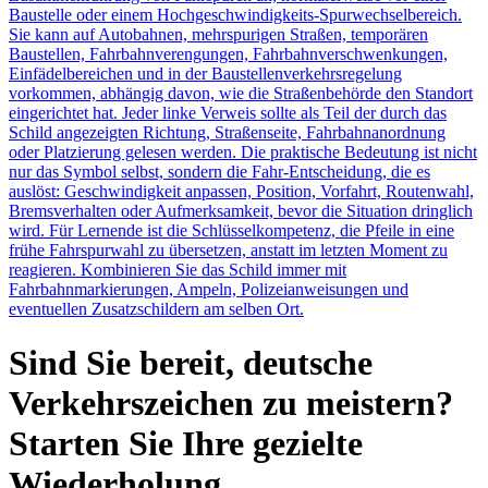
Baustelle oder einem Hochgeschwindigkeits-Spurwechselbereich.
Sie kann auf Autobahnen, mehrspurigen Straßen, temporären
Baustellen, Fahrbahnverengungen, Fahrbahnverschwenkungen,
Einfädelbereichen und in der Baustellenverkehrsregelung
vorkommen, abhängig davon, wie die Straßenbehörde den Standort
eingerichtet hat. Jeder linke Verweis sollte als Teil der durch das
Schild angezeigten Richtung, Straßenseite, Fahrbahnanordnung
oder Platzierung gelesen werden. Die praktische Bedeutung ist nicht
nur das Symbol selbst, sondern die Fahr-Entscheidung, die es
auslöst: Geschwindigkeit anpassen, Position, Vorfahrt, Routenwahl,
Bremsverhalten oder Aufmerksamkeit, bevor die Situation dringlich
wird. Für Lernende ist die Schlüsselkompetenz, die Pfeile in eine
frühe Fahrspurwahl zu übersetzen, anstatt im letzten Moment zu
reagieren. Kombinieren Sie das Schild immer mit
Fahrbahnmarkierungen, Ampeln, Polizeianweisungen und
eventuellen Zusatzschildern am selben Ort.
Sind Sie bereit, deutsche
Verkehrszeichen zu meistern?
Starten Sie Ihre gezielte
Wiederholung