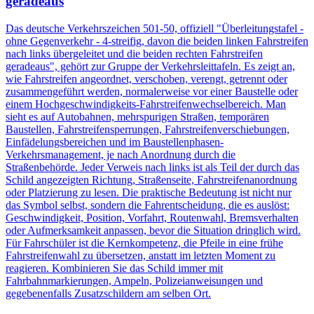
geradeaus
Das deutsche Verkehrszeichen 501-50, offiziell "Überleitungstafel -
ohne Gegenverkehr - 4-streifig, davon die beiden linken Fahrstreifen
nach links übergeleitet und die beiden rechten Fahrstreifen
geradeaus", gehört zur Gruppe der Verkehrsleittafeln. Es zeigt an,
wie Fahrstreifen angeordnet, verschoben, verengt, getrennt oder
zusammengeführt werden, normalerweise vor einer Baustelle oder
einem Hochgeschwindigkeits-Fahrstreifenwechselbereich. Man
sieht es auf Autobahnen, mehrspurigen Straßen, temporären
Baustellen, Fahrstreifen­sperrungen, Fahrstreifenverschiebungen,
Einfädelungsbereichen und im Baustellenphasen-
Verkehrsmanagement, je nach Anordnung durch die
Straßenbehörde. Jeder Verweis nach links ist als Teil der durch das
Schild angezeigten Richtung, Straßenseite, Fahrstreifenanordnung
oder Platzierung zu lesen. Die praktische Bedeutung ist nicht nur
das Symbol selbst, sondern die Fahr­entscheidung, die es auslöst:
Geschwindigkeit, Position, Vorfahrt, Routenwahl, Bremsverhalten
oder Aufmerksamkeit anpassen, bevor die Situation dringlich wird.
Für Fahrschüler ist die Kernkompetenz, die Pfeile in eine frühe
Fahrstreifenwahl zu übersetzen, anstatt im letzten Moment zu
reagieren. Kombinieren Sie das Schild immer mit
Fahrbahnmarkierungen, Ampeln, Polizeianweisungen und
gegebenenfalls Zusatzschildern am selben Ort.