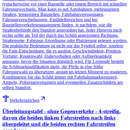
typischerweise vor einer Baustelle oder einem Bereich mit schnellen
Fahrspurwechseln. Man kann es auf Autobahnen, mehrspurigen
Straßen, temporären Baustellen, Fahrbahnverengungen,
Fahrspurverschiebungen, Einfädelbereichen und bei
Baustellenverkehrsmanagement finden, je nachdem, wie die
Straßenbehörde den Standort angeordnet hat. Jeder Hinweis nach
rechts sollte als Teil der durch das Schild angezeigten Richtung,
Straßenseite, Fahrspur-Anordnung oder Platzierung gelesen werden.
Die praktische Bedeutung ist nicht nur das Symbol selbst, sondern
die Fahr-Entscheidung, die es auslöst: Geschwindigkeit, Position,
Vorfahrt, Routenwahl, Halteverhalten oder Aufmerksamkeit
anpassen, bevor die Situation dringlich wird. Für Lernende besteht
die Schlüsselqualifikation darin, die Pfeile in eine frühe
Fahrspurwahl zu übersetzen, anstatt im letzten Moment zu reagieren.
Kombinieren Sie das Schild immer mit Fahrbahnmarkierungen,
Ampeln, Polizeianweisungen und eventuellen Zusatzschildern am
selben Standort.
Verkehrszeichen
Überleitungstafel - ohne Gegenverkehr - 4-streifig,
davon die beiden linken Fahrstreifen nach links
übergeleitet und die beiden rechten Fahrstreifen