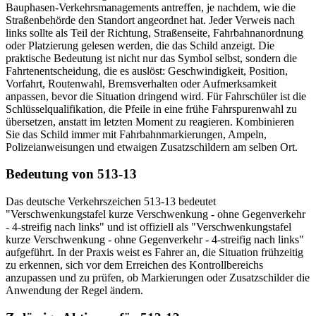
Bauphasen-Verkehrsmanagements antreffen, je nachdem, wie die
Straßenbehörde den Standort angeordnet hat. Jeder Verweis nach
links sollte als Teil der Richtung, Straßenseite, Fahrbahnanordnung
oder Platzierung gelesen werden, die das Schild anzeigt. Die
praktische Bedeutung ist nicht nur das Symbol selbst, sondern die
Fahrtenentscheidung, die es auslöst: Geschwindigkeit, Position,
Vorfahrt, Routenwahl, Bremsverhalten oder Aufmerksamkeit
anpassen, bevor die Situation dringend wird. Für Fahrschüler ist die
Schlüsselqualifikation, die Pfeile in eine frühe Fahrspurenwahl zu
übersetzen, anstatt im letzten Moment zu reagieren. Kombinieren
Sie das Schild immer mit Fahrbahnmarkierungen, Ampeln,
Polizeianweisungen und etwaigen Zusatzschildern am selben Ort.
Bedeutung von 513-13
Das deutsche Verkehrszeichen 513-13 bedeutet
"Verschwenkungstafel kurze Verschwenkung - ohne Gegenverkehr
- 4-streifig nach links" und ist offiziell als "Verschwenkungstafel
kurze Verschwenkung - ohne Gegenverkehr - 4-streifig nach links"
aufgeführt. In der Praxis weist es Fahrer an, die Situation frühzeitig
zu erkennen, sich vor dem Erreichen des Kontrollbereichs
anzupassen und zu prüfen, ob Markierungen oder Zusatzschilder die
Anwendung der Regel ändern.