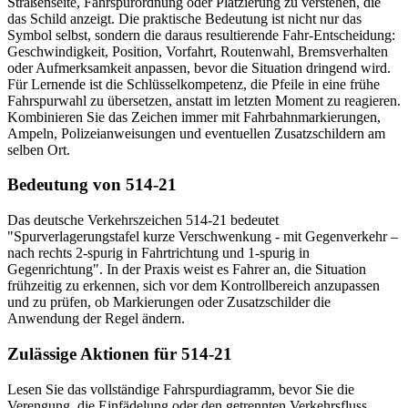
Straßenseite, Fahrspurordnung oder Platzierung zu verstehen, die
das Schild anzeigt. Die praktische Bedeutung ist nicht nur das
Symbol selbst, sondern die daraus resultierende Fahr-Entscheidung:
Geschwindigkeit, Position, Vorfahrt, Routenwahl, Bremsverhalten
oder Aufmerksamkeit anpassen, bevor die Situation dringend wird.
Für Lernende ist die Schlüsselkompetenz, die Pfeile in eine frühe
Fahrspurwahl zu übersetzen, anstatt im letzten Moment zu reagieren.
Kombinieren Sie das Zeichen immer mit Fahrbahnmarkierungen,
Ampeln, Polizeianweisungen und eventuellen Zusatzschildern am
selben Ort.
Bedeutung von 514-21
Das deutsche Verkehrszeichen 514-21 bedeutet
"Spurverlagerungstafel kurze Verschwenkung - mit Gegenverkehr –
nach rechts 2-spurig in Fahrtrichtung und 1-spurig in
Gegenrichtung". In der Praxis weist es Fahrer an, die Situation
frühzeitig zu erkennen, sich vor dem Kontrollbereich anzupassen
und zu prüfen, ob Markierungen oder Zusatzschilder die
Anwendung der Regel ändern.
Zulässige Aktionen für 514-21
Lesen Sie das vollständige Fahrspurdiagramm, bevor Sie die
Verengung, die Einfädelung oder den getrennten Verkehrsfluss