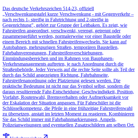
Das deutsche Verkehrszeichen 514-23, offiziell
„Verschwenkungstafel kurze Verschwenkung - mit Gegenverkehr –
nach rechts 1- streifig in Fahrtrichtung und 2-streifig in
Gegenrichtung", gehört zur Gruppe der Leitbaken. Es zeigt, wie
Fahrstreifen angeordnet, verschwenkt, verengt, getrennt oder
zusammengeführt werden, normalerweise vor einer Baustelle oder
einem Bereich mit schnellen Fahrstreifenwechseln. Sie kann auf
Autobahnen, mehrspurigen Straßen, temporären Baustellen,
Fahrbahnverengungen, Fahrstreifenverschiebungen,
Einmündungsbereichen und im Rahmen von Bauphasen-
Verkehrsmanagements auftreten, je nach Anordnung durch die
Straßenbehörde. Jeder Verweis auf die rechte Seite sollte als Teil der
durch das Schild angezeigten Richtung, Fahrbahnseite,
Fahrstreifenanordnung oder Platzierung gelesen werden. Die
praktische Bedeutung ist nicht nur das Symbol selbst, sondern die
daraus resultierende Fahr-Entscheidung: Geschwindigkeit, Position,
Vorfahrt, Routenwahl, Bremsverhalten oder Aufmerksamkeit vor
der Eskalation der Situation anpassen. Für Fahrschüler ist die
Schlüsselkompetenz, die Pfeile in eine frühzeitige Fahrstreifenwahl
zu übersetzen, anstatt im letzten Moment zu reagieren. Kombinieren
Sie das Schild immer mit Fahrbahnmarkierungen, Ampeln,
Polizeianweisungen und eventuellen Zusatzschildern am selben Ort.