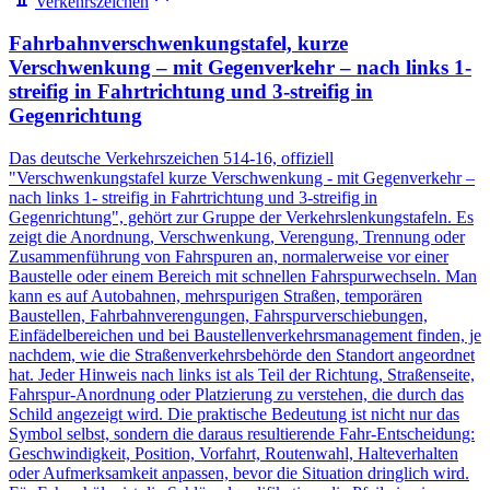
Verkehrszeichen
Fahrbahnverschwenkungstafel, kurze
Verschwenkung – mit Gegenverkehr – nach links 1-
streifig in Fahrtrichtung und 3-streifig in
Gegenrichtung
Das deutsche Verkehrszeichen 514-16, offiziell
"Verschwenkungstafel kurze Verschwenkung - mit Gegenverkehr –
nach links 1- streifig in Fahrtrichtung und 3-streifig in
Gegenrichtung", gehört zur Gruppe der Verkehrslenkungstafeln. Es
zeigt die Anordnung, Verschwenkung, Verengung, Trennung oder
Zusammenführung von Fahrspuren an, normalerweise vor einer
Baustelle oder einem Bereich mit schnellen Fahrspurwechseln. Man
kann es auf Autobahnen, mehrspurigen Straßen, temporären
Baustellen, Fahrbahnverengungen, Fahrspurverschiebungen,
Einfädelbereichen und bei Baustellenverkehrsmanagement finden, je
nachdem, wie die Straßenverkehrsbehörde den Standort angeordnet
hat. Jeder Hinweis nach links ist als Teil der Richtung, Straßenseite,
Fahrspur-Anordnung oder Platzierung zu verstehen, die durch das
Schild angezeigt wird. Die praktische Bedeutung ist nicht nur das
Symbol selbst, sondern die daraus resultierende Fahr-Entscheidung:
Geschwindigkeit, Position, Vorfahrt, Routenwahl, Halteverhalten
oder Aufmerksamkeit anpassen, bevor die Situation dringlich wird.