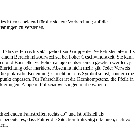
s ist entscheidend für die sichere Vorbereitung auf die
lärungen zu verstehen.
Fahrstreifen rechts ab“, gehört zur Gruppe der Verkehrsleittafeln. Es
er einem Bereich mitspurwechsel bei hoher Geschwindigkeit. Sie kann
chen und Baustellenverkehrsmanagementsystemen gesehen werden, je
inrichtung oder markierte Abschnitt nicht mehr gilt. Jeder Verweis
Die praktische Bedeutung ist nicht nur das Symbol selbst, sondern die
punkt anpassen. Für Fahrschüler ist die Kernkompetenz, die Pfeile in
markierungen, Ampeln, Polizeianweisungen und etwaigen
ehenden Fahrstreifen rechts ab“ und ist offiziell als
 bedeutet es, dass Fahrer die Situation frühzeitig erkennen, sich vor
ern.