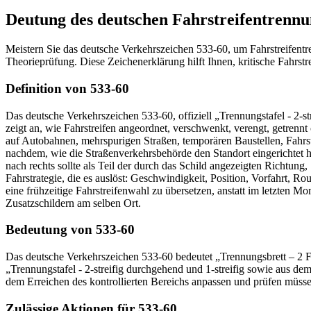
Deutung des deutschen Fahrstreifentrennu
Meistern Sie das deutsche Verkehrszeichen 533-60, um Fahrstreifentre
Theorieprüfung. Diese Zeichenerklärung hilft Ihnen, kritische Fahr
Definition von 533-60
Das deutsche Verkehrszeichen 533-60, offiziell „Trennungstafel - 2-st
zeigt an, wie Fahrstreifen angeordnet, verschwenkt, verengt, getren
auf Autobahnen, mehrspurigen Straßen, temporären Baustellen, Fahr
nachdem, wie die Straßenverkehrsbehörde den Standort eingerichtet ha
nach rechts sollte als Teil der durch das Schild angezeigten Richtung
Fahrstrategie, die es auslöst: Geschwindigkeit, Position, Vorfahrt, 
eine frühzeitige Fahrstreifenwahl zu übersetzen, anstatt im letzte
Zusatzschildern am selben Ort.
Bedeutung von 533-60
Das deutsche Verkehrszeichen 533-60 bedeutet „Trennungsbrett – 2 Fah
„Trennungstafel - 2-streifig durchgehend und 1-streifig sowie aus dem 
dem Erreichen des kontrollierten Bereichs anpassen und prüfen müs
Zulässige Aktionen für 533-60