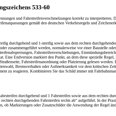
ngszeichens 533-60
nnungen und Fahrstreifenverschmelzungen korrekt zu interpretieren. Die
streifenanpassungen gemäß den deutschen Verkehrsregeln und Zeichenerk
reifig durchgehend und 1-streifig sowie aus dem rechten durchgehenden 
nt oder zusammengeführt werden, normalerweise vor einer Baustelle od
streifenabsperrungen, Fahrstreifenverschiebungen, Einmündungsberei
t. Eine Endversion markiert den Punkt, an dem diese spezielle Regel, E
, Straßenseite, Fahrstreifenanordnung oder Platzierung gelesen werden. 
Routenwahl, Bremsverhalten oder Aufmerksamkeit vor dem kritischen Zeit
n Moment zu reagieren. Kombinieren Sie das Schild immer mit Fahrbahn
rstreifen durchgehend und 1 Fahrstreifen sowie aus dem rechten durchg
rechten durchgehenden Fahrstreifen rechts ab“ aufgeführt. In der Praxis
sen, ob Markierungen oder Zusatzschilder die Anwendung der Regel änd