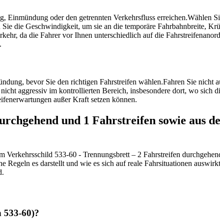
g, Einmündung oder den getrennten Verkehrsfluss erreichen.
Wählen Sie
 Sie die Geschwindigkeit, um sie an die temporäre Fahrbahnbreite, K
ehr, da die Fahrer vor Ihnen unterschiedlich auf die Fahrstreifenano
.
ndung, bevor Sie den richtigen Fahrstreifen wählen.
Fahren Sie nicht au
nicht aggressiv im kontrollierten Bereich, insbesondere dort, wo sich d
eifenerwartungen außer Kraft setzen können.
 durchgehend und 1 Fahrstreifen sowie aus 
zum Verkehrsschild 533-60 - Trennungsbrett – 2 Fahrstreifen durchgehe
che Regeln es darstellt und wie es sich auf reale Fahrsituationen auswi
d.
n 533-60)?