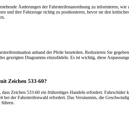
orstehende Änderungen der Fahrstreifenanordnung zu informieren, wie 
und ihre Fahrzeuge richtig zu positionieren, bevor sie den kritischen
en.
streifensituation anhand der Pfeile beurteilen. Reduzieren Sie gegeben
d des gezeigten Diagramms einzufädeln. Es ist wichtig, diese Anpassun
mit Zeichen 533-60?
en, dass Zeichen 533-60 ein frühzeitiges Handeln erfordert. Fahrschüle
it bei der Fahrstreifenwahl erfordert. Das Versäumnis, die Geschwindigk
 führen.