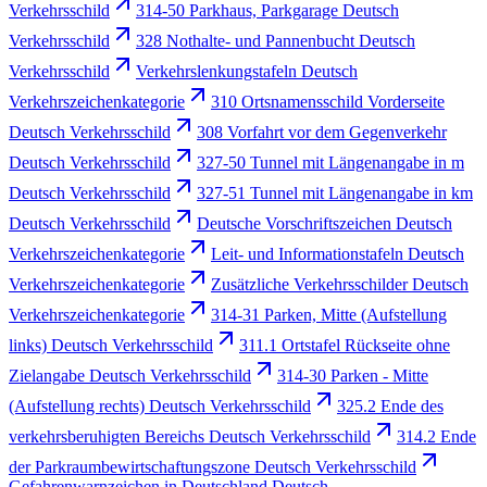
Verkehrsschild
314-50 Parkhaus, Parkgarage Deutsch
Verkehrsschild
328 Nothalte- und Pannenbucht Deutsch
Verkehrsschild
Verkehrslenkungstafeln Deutsch
Verkehrszeichenkategorie
310 Ortsnamensschild Vorderseite
Deutsch Verkehrsschild
308 Vorfahrt vor dem Gegenverkehr
Deutsch Verkehrsschild
327-50 Tunnel mit Längenangabe in m
Deutsch Verkehrsschild
327-51 Tunnel mit Längenangabe in km
Deutsch Verkehrsschild
Deutsche Vorschriftszeichen Deutsch
Verkehrszeichenkategorie
Leit- und Informationstafeln Deutsch
Verkehrszeichenkategorie
Zusätzliche Verkehrsschilder Deutsch
Verkehrszeichenkategorie
314-31 Parken, Mitte (Aufstellung
links) Deutsch Verkehrsschild
311.1 Ortstafel Rückseite ohne
Zielangabe Deutsch Verkehrsschild
314-30 Parken - Mitte
(Aufstellung rechts) Deutsch Verkehrsschild
325.2 Ende des
verkehrsberuhigten Bereichs Deutsch Verkehrsschild
314.2 Ende
der Parkraumbewirtschaftungszone Deutsch Verkehrsschild
Gefahrenwarnzeichen in Deutschland Deutsch