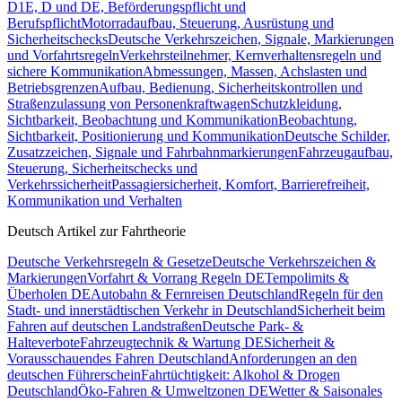
D1E, D und DE, Beförderungspflicht und
Berufspflicht
Motorradaufbau, Steuerung, Ausrüstung und
Sicherheitschecks
Deutsche Verkehrszeichen, Signale, Markierungen
und Vorfahrtsregeln
Verkehrsteilnehmer, Kernverhaltensregeln und
sichere Kommunikation
Abmessungen, Massen, Achslasten und
Betriebsgrenzen
Aufbau, Bedienung, Sicherheitskontrollen und
Straßenzulassung von Personenkraftwagen
Schutzkleidung,
Sichtbarkeit, Beobachtung und Kommunikation
Beobachtung,
Sichtbarkeit, Positionierung und Kommunikation
Deutsche Schilder,
Zusatzzeichen, Signale und Fahrbahnmarkierungen
Fahrzeugaufbau,
Steuerung, Sicherheitschecks und
Verkehrssicherheit
Passagiersicherheit, Komfort, Barrierefreiheit,
Kommunikation und Verhalten
Deutsch Artikel zur Fahrtheorie
Deutsche Verkehrsregeln & Gesetze
Deutsche Verkehrszeichen &
Markierungen
Vorfahrt & Vorrang Regeln DE
Tempolimits &
Überholen DE
Autobahn & Fernreisen Deutschland
Regeln für den
Stadt- und innerstädtischen Verkehr in Deutschland
Sicherheit beim
Fahren auf deutschen Landstraßen
Deutsche Park- &
Halteverbote
Fahrzeugtechnik & Wartung DE
Sicherheit &
Vorausschauendes Fahren Deutschland
Anforderungen an den
deutschen Führerschein
Fahrtüchtigkeit: Alkohol & Drogen
Deutschland
Öko-Fahren & Umweltzonen DE
Wetter & Saisonales