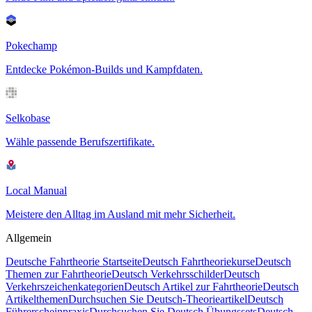
Pokechamp
Entdecke Pokémon-Builds und Kampfdaten.
Selkobase
Wähle passende Berufszertifikate.
Local Manual
Meistere den Alltag im Ausland mit mehr Sicherheit.
Allgemein
Deutsche Fahrtheorie Startseite
Deutsch Fahrtheoriekurse
Deutsch
Themen zur Fahrtheorie
Deutsch Verkehrsschilder
Deutsch
Verkehrszeichenkategorien
Deutsch Artikel zur Fahrtheorie
Deutsch
Artikelthemen
Durchsuchen Sie Deutsch-Theorieartikel
Deutsch
Führerscheinpraxis
Durchsuchen Sie Deutsch Übungssets
Deutsch