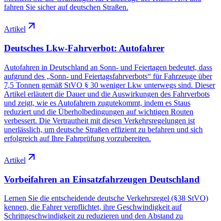
fahren Sie sicher auf deutschen Straßen.
Artikel
Deutsches Lkw-Fahrverbot: Autofahrer
Autofahren in Deutschland an Sonn- und Feiertagen bedeutet, dass
aufgrund des „Sonn- und Feiertagsfahrverbots“ für Fahrzeuge über
7,5 Tonnen gemäß StVO § 30 weniger Lkw unterwegs sind. Dieser
Artikel erläutert die Dauer und die Auswirkungen des Fahrverbots
und zeigt, wie es Autofahrern zugutekommt, indem es Staus
reduziert und die Überholbedingungen auf wichtigen Routen
verbessert. Die Vertrautheit mit diesen Verkehrsregelungen ist
unerlässlich, um deutsche Straßen effizient zu befahren und sich
erfolgreich auf Ihre Fahrprüfung vorzubereiten.
Artikel
Vorbeifahren an Einsatzfahrzeugen Deutschland
Lernen Sie die entscheidende deutsche Verkehrsregel (§38 StVO)
kennen, die Fahrer verpflichtet, ihre Geschwindigkeit auf
Schrittgeschwindigkeit zu reduzieren und den Abstand zu