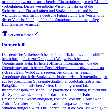
maximieren, wenn sie an stehenden Einsatzfahrzeugen mit Blaulicht
vorbeifahren. Dieses wesentliche Wissen gewährleistet die
Sicherheit von Einsatzkräften und Straßenarbeitern und ist ein
wichtiges Thema für Ihre deutsche Fahrprüfung. Das Verständnis
dieser Vorschrift hilft, gefährliche Situationen und kostspielige
Bußgelder zu vermeiden.
Verkehrszeichen
Pannenhilfe
Das deutsche Verkehrszeichen 365-62, offiziell als „Pannenhilfe“
bezeichnet, gehört zur Gruppe der Wegweiszeichen und
Orientierungstafeln. Es liefert offizielle Informationen, die die
Orientierung und sicherere Entscheidungen unterstützen, ohne an
sich selbst ein Verbot zu erzeugen. Sie können es je nach
Anordnung durch die Straßenverkehrsbehörde in Routenführungen,
auf bevorrechtigten Straßenabschnitten, an Autobahnraststätten,
Parkplätzen, touristischen Zielen, Umleitungen und lokalen
Informationspunkten sehen. Die praktische Bedeutung ist nicht nur
das Symbol selbst, sondern die daraus resultierende Fahr-
Entscheidung: Geschwindigkeit, Position, Vorfahrt, Routenwahl,
Anhalt-Verhalten oder Aufmerksamkeit anpassen, bevor die
Situation dringend wird. Für Fahrschüler ist die Schlüssel-Fähigkeit,