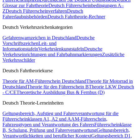
Glossar zur Fahrtheorie
Deutsch Führerscheinbedingungen A–
Z
Deutsch Führerscheinverfahren
Deutsch
Fahrerlaubnisbehörden
Deutsch Fahrtheorie-Rechner
Deutsch Verkehrszeichenkategorien
Gefahrenwarnzeichen in Deutschland
Deutsche
Vorschriftszeichen
Leit- und
Informationstafeln
Verkehrslenkungstafeln
Deutsche
Verkehrseinrichtungen und Fahrbahnmarkierungen
Zusätzliche
Verkehrsschilder
Deutsch Fahrtheoriekurse
Theorie für AM-Führerschein Deutschland
Theorie für Motorrad in
Deutschland
Theorie für den Führerschein B
Theorie LKW Deutsch
- C/CE
Theoretische Ausbildung Bus & Fernbus (D)
Deutsch Theorie-Lerneinheiten
Geltungsbereich, Aufstieg und Fahrerverantwortung für die
Führerscheinklassen A1, A2 und A
AM-Führerschein,
Fahrzeugtypen und Verantwortung des Fahrers
Führerscheinklasse
B, Schulung, Prüfung und Fahrerverantwortung
Geltungsbereich,
Verantwortlichkeiten und beruflicher Kontext
Geltungsbereich D1,