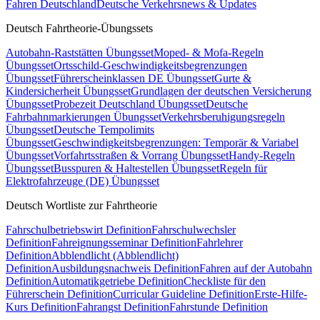
Fahren Deutschland
Deutsche Verkehrsnews & Updates
Deutsch Fahrtheorie-Übungssets
Autobahn-Raststätten Übungsset
Moped- & Mofa-Regeln
Übungsset
Ortsschild-Geschwindigkeitsbegrenzungen
Übungsset
Führerscheinklassen DE Übungsset
Gurte &
Kindersicherheit Übungsset
Grundlagen der deutschen Versicherung
Übungsset
Probezeit Deutschland Übungsset
Deutsche
Fahrbahnmarkierungen Übungsset
Verkehrsberuhigungsregeln
Übungsset
Deutsche Tempolimits
Übungsset
Geschwindigkeitsbegrenzungen: Temporär & Variabel
Übungsset
Vorfahrtsstraßen & Vorrang Übungsset
Handy-Regeln
Übungsset
Busspuren & Haltestellen Übungsset
Regeln für
Elektrofahrzeuge (DE) Übungsset
Deutsch Wortliste zur Fahrtheorie
Fahrschulbetriebswirt Definition
Fahrschulwechsler
Definition
Fahreignungsseminar Definition
Fahrlehrer
Definition
Abblendlicht (Abblendlicht)
Definition
Ausbildungsnachweis Definition
Fahren auf der Autobahn
Definition
Automatikgetriebe Definition
Checkliste für den
Führerschein Definition
Curricular Guideline Definition
Erste-Hilfe-
Kurs Definition
Fahrangst Definition
Fahrstunde Definition