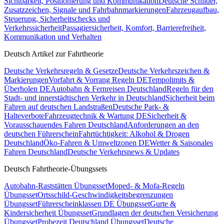
Sichtbarkeit, Positionierung und Kommunikation
Deutsche Schilder,
Zusatzzeichen, Signale und Fahrbahnmarkierungen
Fahrzeugaufbau,
Steuerung, Sicherheitschecks und
Verkehrssicherheit
Passagiersicherheit, Komfort, Barrierefreiheit,
Kommunikation und Verhalten
Deutsch Artikel zur Fahrtheorie
Deutsche Verkehrsregeln & Gesetze
Deutsche Verkehrszeichen &
Markierungen
Vorfahrt & Vorrang Regeln DE
Tempolimits &
Überholen DE
Autobahn & Fernreisen Deutschland
Regeln für den
Stadt- und innerstädtischen Verkehr in Deutschland
Sicherheit beim
Fahren auf deutschen Landstraßen
Deutsche Park- &
Halteverbote
Fahrzeugtechnik & Wartung DE
Sicherheit &
Vorausschauendes Fahren Deutschland
Anforderungen an den
deutschen Führerschein
Fahrtüchtigkeit: Alkohol & Drogen
Deutschland
Öko-Fahren & Umweltzonen DE
Wetter & Saisonales
Fahren Deutschland
Deutsche Verkehrsnews & Updates
Deutsch Fahrtheorie-Übungssets
Autobahn-Raststätten Übungsset
Moped- & Mofa-Regeln
Übungsset
Ortsschild-Geschwindigkeitsbegrenzungen
Übungsset
Führerscheinklassen DE Übungsset
Gurte &
Kindersicherheit Übungsset
Grundlagen der deutschen Versicherung
Übungsset
Probezeit Deutschland Übungsset
Deutsche