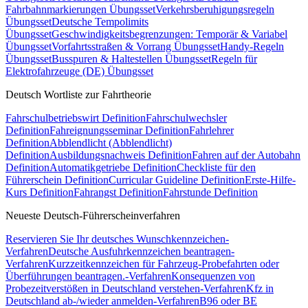
Fahrbahnmarkierungen Übungsset
Verkehrsberuhigungsregeln
Übungsset
Deutsche Tempolimits
Übungsset
Geschwindigkeitsbegrenzungen: Temporär & Variabel
Übungsset
Vorfahrtsstraßen & Vorrang Übungsset
Handy-Regeln
Übungsset
Busspuren & Haltestellen Übungsset
Regeln für
Elektrofahrzeuge (DE) Übungsset
Deutsch Wortliste zur Fahrtheorie
Fahrschulbetriebswirt Definition
Fahrschulwechsler
Definition
Fahreignungsseminar Definition
Fahrlehrer
Definition
Abblendlicht (Abblendlicht)
Definition
Ausbildungsnachweis Definition
Fahren auf der Autobahn
Definition
Automatikgetriebe Definition
Checkliste für den
Führerschein Definition
Curricular Guideline Definition
Erste-Hilfe-
Kurs Definition
Fahrangst Definition
Fahrstunde Definition
Neueste Deutsch-Führerscheinverfahren
Reservieren Sie Ihr deutsches Wunschkennzeichen-
Verfahren
Deutsche Ausfuhrkennzeichen beantragen-
Verfahren
Kurzzeitkennzeichen für Fahrzeug-Probefahrten oder
Überführungen beantragen.-Verfahren
Konsequenzen von
Probezeitverstößen in Deutschland verstehen-Verfahren
Kfz in
Deutschland ab-/wieder anmelden-Verfahren
B96 oder BE