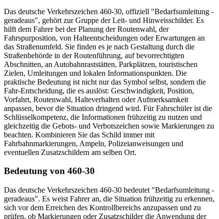
Das deutsche Verkehrszeichen 460-30, offiziell "Bedarfsumleitung -
geradeaus", gehört zur Gruppe der Leit- und Hinweisschilder. Es
hilft dem Fahrer bei der Planung der Routenwahl, der
Fahrspurposition, von Halteentscheidungen oder Erwartungen an
das Straßenumfeld. Sie finden es je nach Gestaltung durch die
Straßenbehörde in der Routenführung, auf bevorrechtigten
Abschnitten, an Autobahnraststätten, Parkplätzen, touristischen
Zielen, Umleitungen und lokalen Informationspunkten. Die
praktische Bedeutung ist nicht nur das Symbol selbst, sondern die
Fahr-Entscheidung, die es auslöst: Geschwindigkeit, Position,
Vorfahrt, Routenwahl, Halteverhalten oder Aufmerksamkeit
anpassen, bevor die Situation dringend wird. Für Fahrschüler ist die
Schlüsselkompetenz, die Informationen frühzeitig zu nutzen und
gleichzeitig die Gebots- und Verbotszeichen sowie Markierungen zu
beachten. Kombinieren Sie das Schild immer mit
Fahrbahnmarkierungen, Ampeln, Polizeianweisungen und
eventuellen Zusatzschildern am selben Ort.
Bedeutung von 460-30
Das deutsche Verkehrszeichen 460-30 bedeutet "Bedarfsumleitung -
geradeaus". Es weist Fahrer an, die Situation frühzeitig zu erkennen,
sich vor dem Erreichen des Kontrollbereichs anzupassen und zu
prüfen, ob Markierungen oder Zusatzschilder die Anwendung der