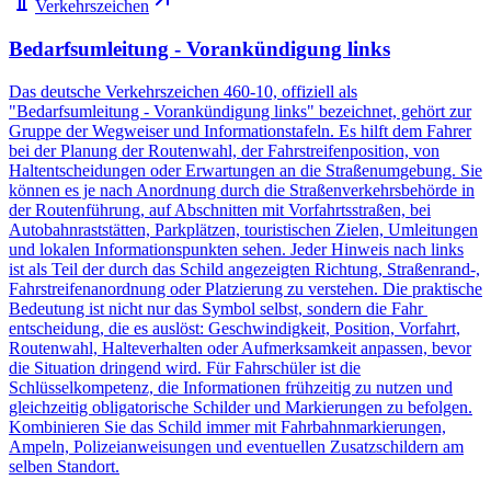
Verkehrszeichen
Bedarfsumleitung - Vorankündigung links
Das deutsche Verkehrszeichen 460-10, offiziell als
"Bedarfsumleitung - Vorankündigung links" bezeichnet, gehört zur
Gruppe der Wegweiser und Informationstafeln. Es hilft dem Fahrer
bei der Planung der Routenwahl, der Fahrstreifenposition, von
Haltentscheidungen oder Erwartungen an die Straßenumgebung. Sie
können es je nach Anordnung durch die Straßenverkehrsbehörde in
der Routenführung, auf Abschnitten mit Vorfahrtsstraßen, bei
Autobahnraststätten, Parkplätzen, touristischen Zielen, Umleitungen
und lokalen Informationspunkten sehen. Jeder Hinweis nach links
ist als Teil der durch das Schild angezeigten Richtung, Straßenrand-,
Fahrstreifenanordnung oder Platzierung zu verstehen. Die praktische
Bedeutung ist nicht nur das Symbol selbst, sondern die Fahr ​​
entscheidung, die es auslöst: Geschwindigkeit, Position, Vorfahrt,
Routenwahl, Halteverhalten oder Aufmerksamkeit anpassen, bevor
die Situation dringend wird. Für Fahrschüler ist die
Schlüsselkompetenz, die Informationen frühzeitig zu nutzen und
gleichzeitig obligatorische Schilder und Markierungen zu befolgen.
Kombinieren Sie das Schild immer mit Fahrbahnmarkierungen,
Ampeln, Polizeianweisungen und eventuellen Zusatzschildern am
selben Standort.