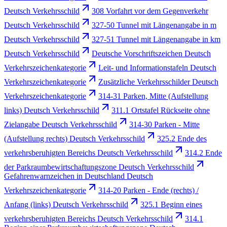
Deutsch Verkehrsschild
308 Vorfahrt vor dem Gegenverkehr
Deutsch Verkehrsschild
327-50 Tunnel mit Längenangabe in m
Deutsch Verkehrsschild
327-51 Tunnel mit Längenangabe in km
Deutsch Verkehrsschild
Deutsche Vorschriftszeichen Deutsch
Verkehrszeichenkategorie
Leit- und Informationstafeln Deutsch
Verkehrszeichenkategorie
Zusätzliche Verkehrsschilder Deutsch
Verkehrszeichenkategorie
314-31 Parken, Mitte (Aufstellung
links) Deutsch Verkehrsschild
311.1 Ortstafel Rückseite ohne
Zielangabe Deutsch Verkehrsschild
314-30 Parken - Mitte
(Aufstellung rechts) Deutsch Verkehrsschild
325.2 Ende des
verkehrsberuhigten Bereichs Deutsch Verkehrsschild
314.2 Ende
der Parkraumbewirtschaftungszone Deutsch Verkehrsschild
Gefahrenwarnzeichen in Deutschland Deutsch
Verkehrszeichenkategorie
314-20 Parken - Ende (rechts) /
Anfang (links) Deutsch Verkehrsschild
325.1 Beginn eines
verkehrsberuhigten Bereichs Deutsch Verkehrsschild
314.1