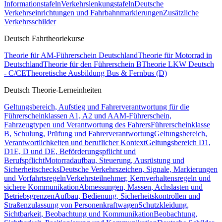
Informationstafeln
Verkehrslenkungstafeln
Deutsche
Verkehrseinrichtungen und Fahrbahnmarkierungen
Zusätzliche
Verkehrsschilder
Deutsch Fahrtheoriekurse
Theorie für AM-Führerschein Deutschland
Theorie für Motorrad in
Deutschland
Theorie für den Führerschein B
Theorie LKW Deutsch
- C/CE
Theoretische Ausbildung Bus & Fernbus (D)
Deutsch Theorie-Lerneinheiten
Geltungsbereich, Aufstieg und Fahrerverantwortung für die
Führerscheinklassen A1, A2 und A
AM-Führerschein,
Fahrzeugtypen und Verantwortung des Fahrers
Führerscheinklasse
B, Schulung, Prüfung und Fahrerverantwortung
Geltungsbereich,
Verantwortlichkeiten und beruflicher Kontext
Geltungsbereich D1,
D1E, D und DE, Beförderungspflicht und
Berufspflicht
Motorradaufbau, Steuerung, Ausrüstung und
Sicherheitschecks
Deutsche Verkehrszeichen, Signale, Markierungen
und Vorfahrtsregeln
Verkehrsteilnehmer, Kernverhaltensregeln und
sichere Kommunikation
Abmessungen, Massen, Achslasten und
Betriebsgrenzen
Aufbau, Bedienung, Sicherheitskontrollen und
Straßenzulassung von Personenkraftwagen
Schutzkleidung,
Sichtbarkeit, Beobachtung und Kommunikation
Beobachtung,