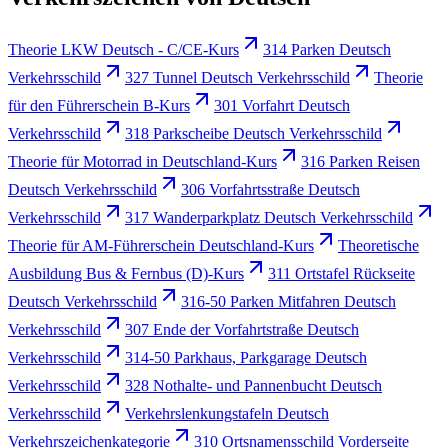
Theorie LKW Deutsch - C/CE-Kurs
314 Parken Deutsch
Verkehrsschild
327 Tunnel Deutsch Verkehrsschild
Theorie
für den Führerschein B-Kurs
301 Vorfahrt Deutsch
Verkehrsschild
318 Parkscheibe Deutsch Verkehrsschild
Theorie für Motorrad in Deutschland-Kurs
316 Parken Reisen
Deutsch Verkehrsschild
306 Vorfahrtsstraße Deutsch
Verkehrsschild
317 Wanderparkplatz Deutsch Verkehrsschild
Theorie für AM-Führerschein Deutschland-Kurs
Theoretische
Ausbildung Bus & Fernbus (D)-Kurs
311 Ortstafel Rückseite
Deutsch Verkehrsschild
316-50 Parken Mitfahren Deutsch
Verkehrsschild
307 Ende der Vorfahrtstraße Deutsch
Verkehrsschild
314-50 Parkhaus, Parkgarage Deutsch
Verkehrsschild
328 Nothalte- und Pannenbucht Deutsch
Verkehrsschild
Verkehrslenkungstafeln Deutsch
Verkehrszeichenkategorie
310 Ortsnamensschild Vorderseite