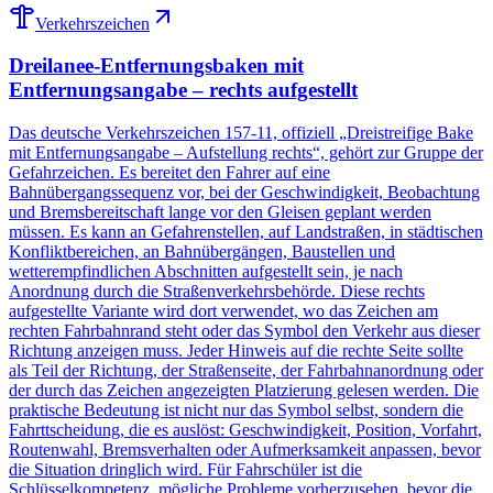
Verkehrszeichen
Dreilanee-Entfernungsbaken mit
Entfernungsangabe – rechts aufgestellt
Das deutsche Verkehrszeichen 157-11, offiziell „Dreistreifige Bake
mit Entfernungsangabe – Aufstellung rechts“, gehört zur Gruppe der
Gefahrzeichen. Es bereitet den Fahrer auf eine
Bahnübergangssequenz vor, bei der Geschwindigkeit, Beobachtung
und Bremsbereitschaft lange vor den Gleisen geplant werden
müssen. Es kann an Gefahrenstellen, auf Landstraßen, in städtischen
Konfliktbereichen, an Bahnübergängen, Baustellen und
wetterempfindlichen Abschnitten aufgestellt sein, je nach
Anordnung durch die Straßenverkehrsbehörde. Diese rechts
aufgestellte Variante wird dort verwendet, wo das Zeichen am
rechten Fahrbahnrand steht oder das Symbol den Verkehr aus dieser
Richtung anzeigen muss. Jeder Hinweis auf die rechte Seite sollte
als Teil der Richtung, der Straßenseite, der Fahrbahnanordnung oder
der durch das Zeichen angezeigten Platzierung gelesen werden. Die
praktische Bedeutung ist nicht nur das Symbol selbst, sondern die
Fahrttscheidung, die es auslöst: Geschwindigkeit, Position, Vorfahrt,
Routenwahl, Bremsverhalten oder Aufmerksamkeit anpassen, bevor
die Situation dringlich wird. Für Fahrschüler ist die
Schlüsselkompetenz, mögliche Probleme vorherzusehen, bevor die