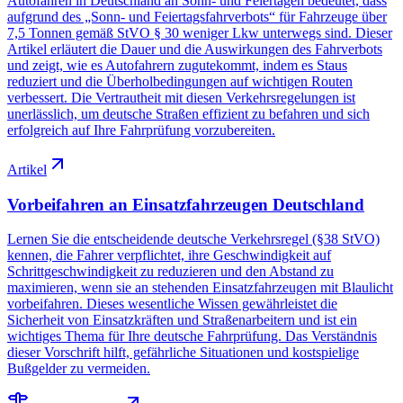
Autofahren in Deutschland an Sonn- und Feiertagen bedeutet, dass
aufgrund des „Sonn- und Feiertagsfahrverbots“ für Fahrzeuge über
7,5 Tonnen gemäß StVO § 30 weniger Lkw unterwegs sind. Dieser
Artikel erläutert die Dauer und die Auswirkungen des Fahrverbots
und zeigt, wie es Autofahrern zugutekommt, indem es Staus
reduziert und die Überholbedingungen auf wichtigen Routen
verbessert. Die Vertrautheit mit diesen Verkehrsregelungen ist
unerlässlich, um deutsche Straßen effizient zu befahren und sich
erfolgreich auf Ihre Fahrprüfung vorzubereiten.
Artikel
Vorbeifahren an Einsatzfahrzeugen Deutschland
Lernen Sie die entscheidende deutsche Verkehrsregel (§38 StVO)
kennen, die Fahrer verpflichtet, ihre Geschwindigkeit auf
Schrittgeschwindigkeit zu reduzieren und den Abstand zu
maximieren, wenn sie an stehenden Einsatzfahrzeugen mit Blaulicht
vorbeifahren. Dieses wesentliche Wissen gewährleistet die
Sicherheit von Einsatzkräften und Straßenarbeitern und ist ein
wichtiges Thema für Ihre deutsche Fahrprüfung. Das Verständnis
dieser Vorschrift hilft, gefährliche Situationen und kostspielige
Bußgelder zu vermeiden.