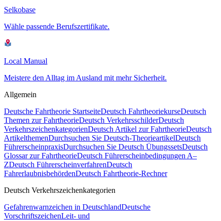
Selkobase
Wähle passende Berufszertifikate.
Local Manual
Meistere den Alltag im Ausland mit mehr Sicherheit.
Allgemein
Deutsche Fahrtheorie Startseite
Deutsch Fahrtheoriekurse
Deutsch
Themen zur Fahrtheorie
Deutsch Verkehrsschilder
Deutsch
Verkehrszeichenkategorien
Deutsch Artikel zur Fahrtheorie
Deutsch
Artikelthemen
Durchsuchen Sie Deutsch-Theorieartikel
Deutsch
Führerscheinpraxis
Durchsuchen Sie Deutsch Übungssets
Deutsch
Glossar zur Fahrtheorie
Deutsch Führerscheinbedingungen A–
Z
Deutsch Führerscheinverfahren
Deutsch
Fahrerlaubnisbehörden
Deutsch Fahrtheorie-Rechner
Deutsch Verkehrszeichenkategorien
Gefahrenwarnzeichen in Deutschland
Deutsche
Vorschriftszeichen
Leit- und