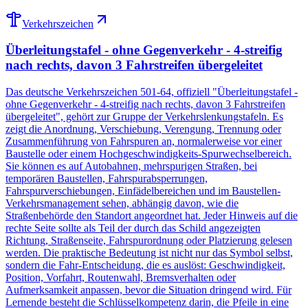
Verkehrszeichen
Überleitungstafel - ohne Gegenverkehr - 4-streifig
nach rechts, davon 3 Fahrstreifen übergeleitet
Das deutsche Verkehrszeichen 501-64, offiziell "Überleitungstafel -
ohne Gegenverkehr - 4-streifig nach rechts, davon 3 Fahrstreifen
übergeleitet", gehört zur Gruppe der Verkehrslenkungstafeln. Es
zeigt die Anordnung, Verschiebung, Verengung, Trennung oder
Zusammenführung von Fahrspuren an, normalerweise vor einer
Baustelle oder einem Hochgeschwindigkeits-Spurwechselbereich.
Sie können es auf Autobahnen, mehrspurigen Straßen, bei
temporären Baustellen, Fahrspurabsperrungen,
Fahrspurverschiebungen, Einfädelbereichen und im Baustellen-
Verkehrsmanagement sehen, abhängig davon, wie die
Straßenbehörde den Standort angeordnet hat. Jeder Hinweis auf die
rechte Seite sollte als Teil der durch das Schild angezeigten
Richtung, Straßenseite, Fahrspurordnung oder Platzierung gelesen
werden. Die praktische Bedeutung ist nicht nur das Symbol selbst,
sondern die Fahr-Entscheidung, die es auslöst: Geschwindigkeit,
Position, Vorfahrt, Routenwahl, Bremsverhalten oder
Aufmerksamkeit anpassen, bevor die Situation dringend wird. Für
Lernende besteht die Schlüsselkompetenz darin, die Pfeile in eine