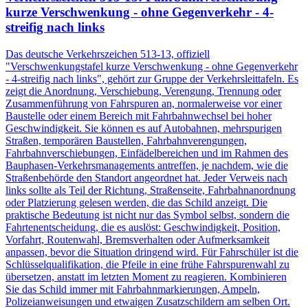
kurze Verschwenkung - ohne Gegenverkehr - 4-
streifig nach links
Das deutsche Verkehrszeichen 513-13, offiziell
"Verschwenkungstafel kurze Verschwenkung - ohne Gegenverkehr
- 4-streifig nach links", gehört zur Gruppe der Verkehrsleittafeln. Es
zeigt die Anordnung, Verschiebung, Verengung, Trennung oder
Zusammenführung von Fahrspuren an, normalerweise vor einer
Baustelle oder einem Bereich mit Fahrbahnwechsel bei hoher
Geschwindigkeit. Sie können es auf Autobahnen, mehrspurigen
Straßen, temporären Baustellen, Fahrbahnverengungen,
Fahrbahnverschiebungen, Einfädelbereichen und im Rahmen des
Bauphasen-Verkehrsmanagements antreffen, je nachdem, wie die
Straßenbehörde den Standort angeordnet hat. Jeder Verweis nach
links sollte als Teil der Richtung, Straßenseite, Fahrbahnanordnung
oder Platzierung gelesen werden, die das Schild anzeigt. Die
praktische Bedeutung ist nicht nur das Symbol selbst, sondern die
Fahrtenentscheidung, die es auslöst: Geschwindigkeit, Position,
Vorfahrt, Routenwahl, Bremsverhalten oder Aufmerksamkeit
anpassen, bevor die Situation dringend wird. Für Fahrschüler ist die
Schlüsselqualifikation, die Pfeile in eine frühe Fahrspurenwahl zu
übersetzen, anstatt im letzten Moment zu reagieren. Kombinieren
Sie das Schild immer mit Fahrbahnmarkierungen, Ampeln,
Polizeianweisungen und etwaigen Zusatzschildern am selben Ort.