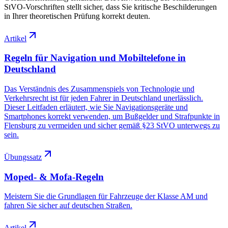
StVO-Vorschriften stellt sicher, dass Sie kritische Beschilderungen
in Ihrer theoretischen Prüfung korrekt deuten.
Artikel
Regeln für Navigation und Mobiltelefone in
Deutschland
Das Verständnis des Zusammenspiels von Technologie und
Verkehrsrecht ist für jeden Fahrer in Deutschland unerlässlich.
Dieser Leitfaden erläutert, wie Sie Navigationsgeräte und
Smartphones korrekt verwenden, um Bußgelder und Strafpunkte in
Flensburg zu vermeiden und sicher gemäß §23 StVO unterwegs zu
sein.
Übungssatz
Moped- & Mofa-Regeln
Meistern Sie die Grundlagen für Fahrzeuge der Klasse AM und
fahren Sie sicher auf deutschen Straßen.
Artikel