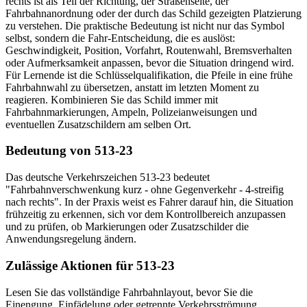
rechts ist als Teil der Richtung, der Straßenseite, der
Fahrbahnanordnung oder der durch das Schild gezeigten Platzierung
zu verstehen. Die praktische Bedeutung ist nicht nur das Symbol
selbst, sondern die Fahr-Entscheidung, die es auslöst:
Geschwindigkeit, Position, Vorfahrt, Routenwahl, Bremsverhalten
oder Aufmerksamkeit anpassen, bevor die Situation dringend wird.
Für Lernende ist die Schlüsselqualifikation, die Pfeile in eine frühe
Fahrbahnwahl zu übersetzen, anstatt im letzten Moment zu
reagieren. Kombinieren Sie das Schild immer mit
Fahrbahnmarkierungen, Ampeln, Polizeianweisungen und
eventuellen Zusatzschildern am selben Ort.
Bedeutung von 513-23
Das deutsche Verkehrszeichen 513-23 bedeutet
"Fahrbahnverschwenkung kurz - ohne Gegenverkehr - 4-streifig
nach rechts". In der Praxis weist es Fahrer darauf hin, die Situation
frühzeitig zu erkennen, sich vor dem Kontrollbereich anzupassen
und zu prüfen, ob Markierungen oder Zusatzschilder die
Anwendungsregelung ändern.
Zulässige Aktionen für 513-23
Lesen Sie das vollständige Fahrbahnlayout, bevor Sie die
Einengung, Einfädelung oder getrennte Verkehrsströmung