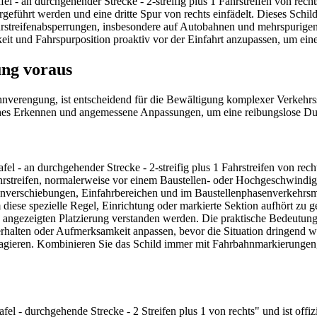
 - an durchgehender Strecke - 2-streifig plus 1 Fahrstreifen von recht
itergeführt werden und eine dritte Spur von rechts einfädelt. Dieses S
treifenabsperrungen, insbesondere auf Autobahnen und mehrspurigen S
it und Fahrspurposition proaktiv vor der Einfahrt anzupassen, um ein
ung voraus
nverengung, ist entscheidend für die Bewältigung komplexer Verkehrss
hes Erkennen und angemessene Anpassungen, um eine reibungslose Durc
l - an durchgehender Strecke - 2-streifig plus 1 Fahrstreifen von recht
treifen, normalerweise vor einem Baustellen- oder Hochgeschwindigk
ifenverschiebungen, Einfahrbereichen und im Baustellenphasenverkehr
iese spezielle Regel, Einrichtung oder markierte Sektion aufhört zu gel
d angezeigten Platzierung verstanden werden. Die praktische Bedeutung 
rhalten oder Aufmerksamkeit anpassen, bevor die Situation dringend wir
 reagieren. Kombinieren Sie das Schild immer mit Fahrbahnmarkierung
 - durchgehende Strecke - 2 Streifen plus 1 von rechts" und ist offiz