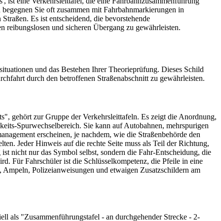
s', ist eine Verkehrsleittafel, die eine Fahrbahnzusammenführung
child begegnen Sie oft zusammen mit Fahrbahnmarkierungen in
traßen. Es ist entscheidend, die bevorstehende
en reibungslosen und sicheren Übergang zu gewährleisten.
ituationen und das Bestehen Ihrer Theorieprüfung. Dieses Schild
hfahrt durch den betroffenen Straßenabschnitt zu gewährleisten.
s", gehört zur Gruppe der Verkehrsleittafeln. Es zeigt die Anordnung,
eits-Spurwechselbereich. Sie kann auf Autobahnen, mehrspurigen
smanagement erscheinen, je nachdem, wie die Straßenbehörde den
ten. Jeder Hinweis auf die rechte Seite muss als Teil der Richtung,
ist nicht nur das Symbol selbst, sondern die Fahr-Entscheidung, die
d. Für Fahrschüler ist die Schlüsselkompetenz, die Pfeile in eine
en, Ampeln, Polizeianweisungen und etwaigen Zusatzschildern am
iell als "Zusammenführungstafel - an durchgehender Strecke - 2-