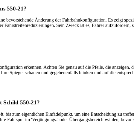
ens 550-21?
ine bevorstehende Änderung der Fahrbahnkonfiguration. Es zeigt spezi
er Fahrstreifenreduzierungen. Sein Zweck ist es, Fahrer aufzufordern, s
iguration erkennen. Achten Sie genau auf die Pfeile, die anzeigen, da
 Ihre Spiegel schauen und gegebenenfalls blinken und auf die entsprec
t Schild 550-21?
 oft, bis zum eigentlichen Einfädelpunkt, um eine Entscheidung zu tre
 Ihre Fahrspur im 'Verjüngungs-' oder Übergangsbereich wählen, bevor s