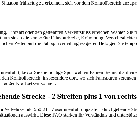
 die Situation frühzeitig zu erkennen, sich vor dem Kontrollbereich anz
g, Einfahrt oder den getrennten Verkehrsfluss erreichen.
Wählen Sie fr
t, um sie an die temporäre Fahrspurbreite, Krümmung, Verkehrsdichte 
ichen Zeiten auf die Fahrspurverteilung reagieren.
Befolgen Sie tempo
ammenführt, bevor Sie die richtige Spur wählen.
Fahren Sie nicht auf eine
 den Kontrollbereich, insbesondere dort, wo sich Fahrspuren verengen 
n außer Kraft setzen können.
hende Strecke - 2 Streifen plus 1 von rech
um Verkehrsschild 550-21 - Zusammenführungstafel - durchgehende Strec
ahrsituationen auswirkt. Diese FAQ stärken Ihr Verständnis und unterst