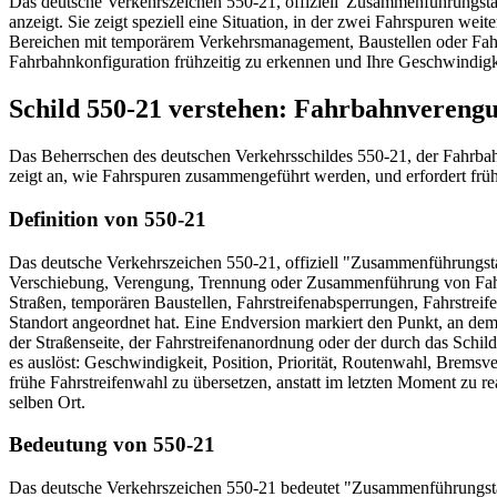
Das deutsche Verkehrszeichen 550-21, offiziell 'Zusammenführungstafel
anzeigt. Sie zeigt speziell eine Situation, in der zwei Fahrspuren we
Bereichen mit temporärem Verkehrsmanagement, Baustellen oder Fahrs
Fahrbahnkonfiguration frühzeitig zu erkennen und Ihre Geschwindigke
Schild 550-21 verstehen: Fahrbahnvereng
Das Beherrschen des deutschen Verkehrsschildes 550-21, der Fahrbah
zeigt an, wie Fahrspuren zusammengeführt werden, und erfordert frü
Definition von 550-21
Das deutsche Verkehrszeichen 550-21, offiziell "Zusammenführungstafe
Verschiebung, Verengung, Trennung oder Zusammenführung von Fahrs
Straßen, temporären Baustellen, Fahrstreifenabsperrungen, Fahrstre
Standort angeordnet hat. Eine Endversion markiert den Punkt, an dem d
der Straßenseite, der Fahrstreifenanordnung oder der durch das Schil
es auslöst: Geschwindigkeit, Position, Priorität, Routenwahl, Bremsve
frühe Fahrstreifenwahl zu übersetzen, anstatt im letzten Moment zu
selben Ort.
Bedeutung von 550-21
Das deutsche Verkehrszeichen 550-21 bedeutet "Zusammenführungstafel