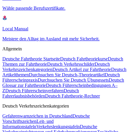
Wähle passende Berufszertifikate.
Local Manual
Meistere den Alltag im Ausland mit mehr Sicherheit.
Allgemein
Deutsche Fahrtheorie Startseite
Deutsch Fahrtheoriekurse
Deutsch
Themen zur Fahrtheorie
Deutsch Verkehrsschilder
Deutsch
Verkehrszeichenkategorien
Deutsch Artikel zur Fahrtheorie
Deutsch
Artikelthemen
Durchsuchen Sie Deutsch-Theorieartikel
Deutsch
Führerscheinpraxis
Durchsuchen Sie Deutsch Übungssets
Deutsch
Glossar zur Fahrtheorie
Deutsch Führerscheinbedingungen A–
Z
Deutsch Führerscheinverfahren
Deutsch
Fahrerlaubnisbehörden
Deutsch Fahrtheorie-Rechner
Deutsch Verkehrszeichenkategorien
Gefahrenwarnzeichen in Deutschland
Deutsche
Vorschriftszeichen
Leit- und
Informationstafeln
Verkehrslenkungstafeln
Deutsche
Verkehrseinrichtungen und Fahrbahnmarkierungen
Zusätzliche