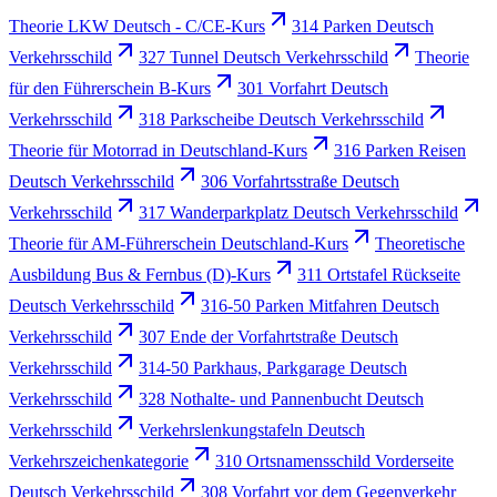
Theorie LKW Deutsch - C/CE-Kurs
314 Parken Deutsch
Verkehrsschild
327 Tunnel Deutsch Verkehrsschild
Theorie
für den Führerschein B-Kurs
301 Vorfahrt Deutsch
Verkehrsschild
318 Parkscheibe Deutsch Verkehrsschild
Theorie für Motorrad in Deutschland-Kurs
316 Parken Reisen
Deutsch Verkehrsschild
306 Vorfahrtsstraße Deutsch
Verkehrsschild
317 Wanderparkplatz Deutsch Verkehrsschild
Theorie für AM-Führerschein Deutschland-Kurs
Theoretische
Ausbildung Bus & Fernbus (D)-Kurs
311 Ortstafel Rückseite
Deutsch Verkehrsschild
316-50 Parken Mitfahren Deutsch
Verkehrsschild
307 Ende der Vorfahrtstraße Deutsch
Verkehrsschild
314-50 Parkhaus, Parkgarage Deutsch
Verkehrsschild
328 Nothalte- und Pannenbucht Deutsch
Verkehrsschild
Verkehrslenkungstafeln Deutsch
Verkehrszeichenkategorie
310 Ortsnamensschild Vorderseite
Deutsch Verkehrsschild
308 Vorfahrt vor dem Gegenverkehr