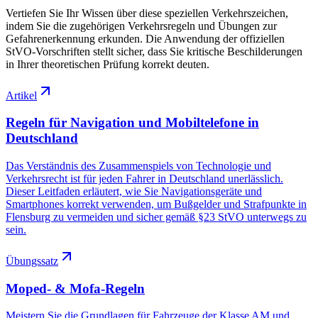
Vertiefen Sie Ihr Wissen über diese speziellen Verkehrszeichen,
indem Sie die zugehörigen Verkehrsregeln und Übungen zur
Gefahrenerkennung erkunden. Die Anwendung der offiziellen
StVO-Vorschriften stellt sicher, dass Sie kritische Beschilderungen
in Ihrer theoretischen Prüfung korrekt deuten.
Artikel
Regeln für Navigation und Mobiltelefone in
Deutschland
Das Verständnis des Zusammenspiels von Technologie und
Verkehrsrecht ist für jeden Fahrer in Deutschland unerlässlich.
Dieser Leitfaden erläutert, wie Sie Navigationsgeräte und
Smartphones korrekt verwenden, um Bußgelder und Strafpunkte in
Flensburg zu vermeiden und sicher gemäß §23 StVO unterwegs zu
sein.
Übungssatz
Moped- & Mofa-Regeln
Meistern Sie die Grundlagen für Fahrzeuge der Klasse AM und