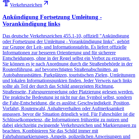
Verkehrszeichen
Ankündigung Fortsetzung Umleitung -
Vorankündigung links
Das deutsche Verkehrszeichen 455.1-10, offiziell "Ankündigung
oder Fortsetzung der Umleitung - Vorankündigung links", gehört
zur Gruppe der Leit- und Informationstafeln. Es liefert offizielle
Informationen zur besseren Orientierung und für sicherere
Entscheidungen, ohne in der Regel selbst ein Verbot zu erzeugen.
Sie können es je nach Anordnung durch die Straßenbehörde in der
Routenführung, auf bevorrechtigten Straßenabschnitten, an
Autobahnraststätten, Parkplätzen, touristischen Zielen, Umleitungen
und lokalen Informationspunkten finden. Jeder Verweis nach links
sollte als Teil der durch das Schild angezeigten Richtung,
Straßenseite, Fahrspurenregelung oder Platzierung gelesen werden.
Die praktische Bedeutung ist nicht nur das Symbol selbst, sondern
die Fahr-Entscheidung, die es auslöst: Geschwindigkeit, Position,
Vorfahrt, Routenwahl, Anhalteverhalten oder Aufmerksamkeit
anpassen, bevor die Situation dringlich wird. Für Fahrschüler ist die
Schlüsselkompetenz, die Informationen frühzeitig zu nutzen und
dabei gleichzeitig zwingende Verkehrszeichen und Markierungen zu
beachten. Kombinieren Sie das Schild immer mit
Fahrbahnmarkierungen, Ampeln, polizeilichen Anweisungen und