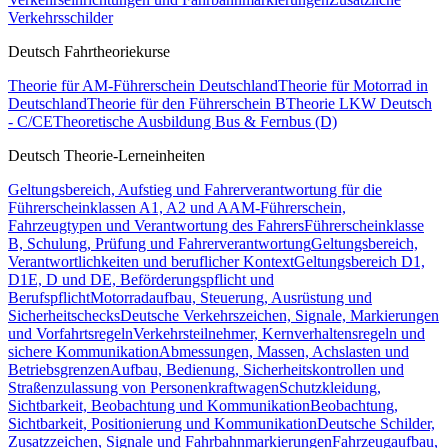
Verkehrsschilder
Deutsch Fahrtheoriekurse
Theorie für AM-Führerschein Deutschland
Theorie für Motorrad in
Deutschland
Theorie für den Führerschein B
Theorie LKW Deutsch
- C/CE
Theoretische Ausbildung Bus & Fernbus (D)
Deutsch Theorie-Lerneinheiten
Geltungsbereich, Aufstieg und Fahrerverantwortung für die
Führerscheinklassen A1, A2 und A
AM-Führerschein,
Fahrzeugtypen und Verantwortung des Fahrers
Führerscheinklasse
B, Schulung, Prüfung und Fahrerverantwortung
Geltungsbereich,
Verantwortlichkeiten und beruflicher Kontext
Geltungsbereich D1,
D1E, D und DE, Beförderungspflicht und
Berufspflicht
Motorradaufbau, Steuerung, Ausrüstung und
Sicherheitschecks
Deutsche Verkehrszeichen, Signale, Markierungen
und Vorfahrtsregeln
Verkehrsteilnehmer, Kernverhaltensregeln und
sichere Kommunikation
Abmessungen, Massen, Achslasten und
Betriebsgrenzen
Aufbau, Bedienung, Sicherheitskontrollen und
Straßenzulassung von Personenkraftwagen
Schutzkleidung,
Sichtbarkeit, Beobachtung und Kommunikation
Beobachtung,
Sichtbarkeit, Positionierung und Kommunikation
Deutsche Schilder,
Zusatzzeichen, Signale und Fahrbahnmarkierungen
Fahrzeugaufbau,