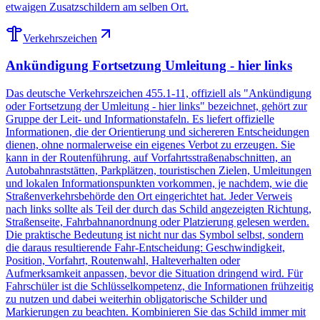
etwaigen Zusatzschildern am selben Ort.
Verkehrszeichen
Ankündigung Fortsetzung Umleitung - hier links
Das deutsche Verkehrszeichen 455.1-11, offiziell als "Ankündigung
oder Fortsetzung der Umleitung - hier links" bezeichnet, gehört zur
Gruppe der Leit- und Informationstafeln. Es liefert offizielle
Informationen, die der Orientierung und sichereren Entscheidungen
dienen, ohne normalerweise ein eigenes Verbot zu erzeugen. Sie
kann in der Routenführung, auf Vorfahrtsstraßenabschnitten, an
Autobahnraststätten, Parkplätzen, touristischen Zielen, Umleitungen
und lokalen Informationspunkten vorkommen, je nachdem, wie die
Straßenverkehrsbehörde den Ort eingerichtet hat. Jeder Verweis
nach links sollte als Teil der durch das Schild angezeigten Richtung,
Straßenseite, Fahrbahnanordnung oder Platzierung gelesen werden.
Die praktische Bedeutung ist nicht nur das Symbol selbst, sondern
die daraus resultierende Fahr-Entscheidung: Geschwindigkeit,
Position, Vorfahrt, Routenwahl, Halteverhalten oder
Aufmerksamkeit anpassen, bevor die Situation dringend wird. Für
Fahrschüler ist die Schlüsselkompetenz, die Informationen frühzeitig
zu nutzen und dabei weiterhin obligatorische Schilder und
Markierungen zu beachten. Kombinieren Sie das Schild immer mit